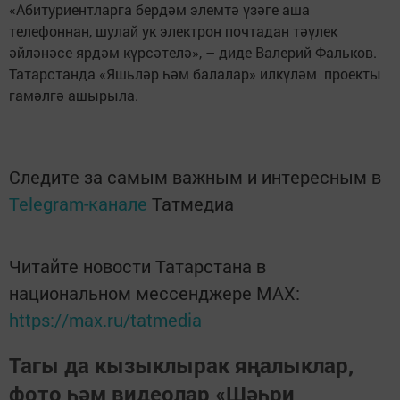
«Абитуриентларга бердәм элемтә үзәге аша
телефоннан, шулай ук электрон почтадан тәүлек
әйләнәсе ярдәм күрсәтелә», – диде Валерий Фальков.
Татарстанда «Яшьләр һәм балалар» илкүләм проекты
гамәлгә ашырыла.
Следите за самым важным и интересным в
Telegram-канале
Татмедиа
Читайте новости Татарстана в
национальном мессенджере MАХ:
https://max.ru/tatmedia
Тагы да кызыклырак яңалыклар,
фото һәм видеолар «Шәһри