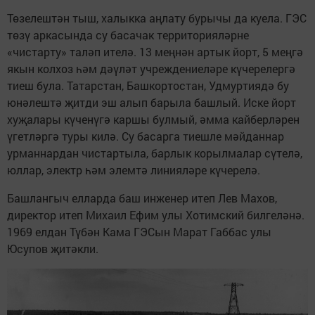
Төзелештән тыш, халыкка аңлату бурычы да куела. ГЭС
төзү аркасында су басачак территорияләрне
«чистарту» таләп ителә. 13 меңнән артык йорт, 5 меңгә
якын колхоз һәм дәүләт учреждениеләре күчерелергә
тиеш була. Татарстан, Башкортостан, Удмуртиядә бу
юнәлештә җитди эш алып барыла башлый. Иске йорт
хуҗалары күченүгә каршы булмый, әмма кайберләрен
үгетләргә туры килә. Су басарга тиешле мәйданнар
урманнардан чистартыла, барлык корылмалар сүтелә,
юллар, электр һәм элемтә линияләре күчерелә.
Башлангыч елларда баш инженер итеп Лев Махов,
директор итеп Михаил Ефим улы Хотимский билгеләнә.
1969 елдан Түбән Кама ГЭСын Марат Габбас улы
Юсупов җитәкли.