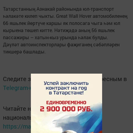
Татарстанның Азнакай районында юл-транспорт
һәлакәте килеп чыкты. Great Wall Hover автомобиленең
66 яшьлек йөртүче каршы як полосага чыга һәм юл
кырыена төшеп китте. Нәтиҗәдә аның 56 яшьлек
пассажиры – хатын-кыз урында һәлак булды.
Дәүләт автоинспекторлары фаҗиганең сәбәпләрен
тикшерә башлады.
Следите за самым важным и интересным в
Telegram-канале
Татмедиа
Читайте новости Татарстана в
национальном мессенджере MАХ:
https://max.ru/tatmedia