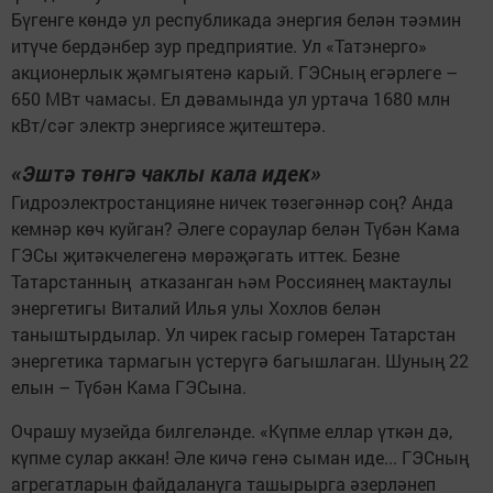
Бүгенге көндә ул республикада энергия белән тәэмин
итүче бердәнбер зур предприятие. Ул «Татэнерго»
акционерлык җәмгыятенә карый. ГЭСның егәрлеге –
650 МВт чамасы. Ел дәвамында ул уртача 1680 млн
кВт/сәг электр энергиясе җитештерә.
«Эштә төнгә чаклы кала идек»
Гидроэлектростанцияне ничек төзегәннәр соң? Анда
кемнәр көч куйган? Әлеге сораулар белән Түбән Кама
ГЭСы җитәкчелегенә мөрәҗәгать иттек. Безне
Татарстанның атказанган һәм Россиянең мактаулы
энергетигы Виталий Илья улы Хохлов белән
таныштырдылар. Ул чирек гасыр гомерен Татарстан
энергетика тармагын үстерүгә багышлаган. Шуның 22
елын – Түбән Кама ГЭСына.
Очрашу музейда билгеләнде. «Күпме еллар үткән дә,
күпме сулар аккан! Әле кичә генә сыман иде... ГЭСның
агрегатларын файдалануга ташырырга әзерләнеп