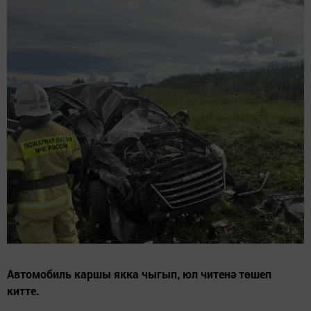
Автомобиль каршы якка чыгып, юл читенә төшеп
китте.