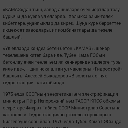
«КАМАЗ»дан тыш, завод эшчеләре өчен йортлар төзү
бурычы да куела ул елларда. Халыкка азык-төлек
кибетләре, уңайлыклар да кирәк. Шуңа күрә беррәттән
икмәк-сөт заводлары, ит комбинатлары да төзелә
башлый.
«Ул елларда көндез бөтен бетон «КАМАЗ», шәһәр
төзелешенә китеп бара иде. Түбән Кама ГЭСын
бетонлау өчен төнлә һәм ял көннәрендә эшләргә туры
килә иде», – дип искә алган ул чакларны «Гидрострой»
башлыгы Алексей Быкадоров «В золотых огнях
гидростанции...» китабында.
1975 елда СССРның энергетика һәм электрификация
министры Пётр Непорожний һәм ТАССР КПСС обкомы
секретаре Фикрәт Табиев СССР Министрлар Советына
хат юллый. Гидростанциянең төзелеш срокларын
билгеләүне сорыйлар. 1976 елда Түбән Кама ГЭСында