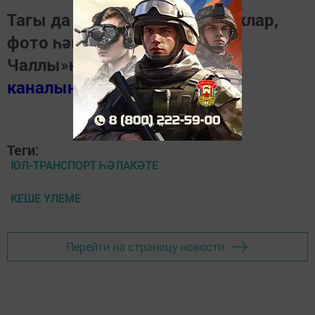
Тагы да кызыклырак яңалыклар,
фото һәм видеолар «Шәһри
Чаллы»ның
MAX
каналында
(язылыгыз).
Теги:
ЮЛ-ТРАНСПОРТ ҺӘЛАКӘТЕ
КЕШЕ ҮЛЕМЕ
Перейти на страницу новости