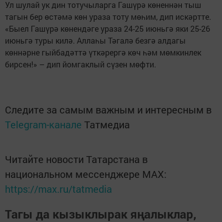
Ул шулай ук дин тотучыларга Гашүрә көненнән тыш
тагын бер өстәмә көн ураза тоту мөһим, дип искәртте.
«Быел Гашүрә көнендәге ураза 24-25 июньгә яки 25-26
июньгә туры килә. Аллаһы Тәгалә безгә алдагы
көннәрне гыйбадәттә үткәрергә көч һәм мөмкинлек
бирсен!» – дип йомгаклый сүзен мөфти.
Следите за самым важным и интересным в
Telegram-канале
Татмедиа
Читайте новости Татарстана в
национальном мессенджере MАХ:
https://max.ru/tatmedia
Тагы да кызыклырак яңалыклар,