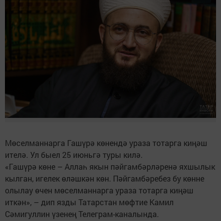
Мөселманнарга Гашүрә көнендә ураза тотарга киңәш
ителә. Ул быел 25 июньгә туры килә.
«Гашүрә көне – Аллаһ якын пәйгамбәрләренә яхшылык
кылган, игелек өләшкән көн. Пәйгамбәребез бу көнне
олылау өчен мөселманнарга ураза тотарга киңәш
иткән», – дип язды Татарстан мөфтие Камил
Сәмигуллин үзенең Телеграм-каналында.