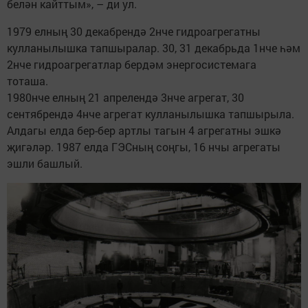
белән кайттым», – ди ул.
1979 елның 30 декабрендә 2нче гидроагрегатны
кулланылышка тапшыралар. 30, 31 декабрьда 1нче һәм
2нче гидроагрегатлар бердәм энергосистемага
тоташа.
1980нче елның 21 апрелендә 3нче агрегат, 30
сентябрендә 4нче агрегат кулланылышка тапшырыла.
Алдагы елда бер-бер артлы тагын 4 агрегатны эшкә
җигәләр. 1987 елда ГЭСның соңгы, 16 нчы агрегаты
эшли башлый.