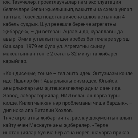
юк. Төзүчеләр, проектлаучылар һәм эксплуатация
белгечләре белән җыелышып, вакытлыча схема уйлап
таптык. Төзелеш подстанциясенә шлюз астыннан 4
кабель суздык. Шул рәвешле беренче агрегатны
җибәрдек», – ди ветеран. Аңлавы да, күзаллавы да
авыр. Әмма ул вакытта шәһәребез белгечләре зур эш
башкара. 1979 ел була ул. Агрегатны сынау
максатыннан төнге 2 сәгать 32 минутта җибәреп
карыйлар.
«Көн дисеңме, төнме – гел эштә идек. Энтузиазм көчле
иде. Яшьләр бит! Авырлыкны сизмәдек. Югыйсә,
авырлыклар һәм җитешсезлекләр адым саен иде.
Завод, лабораторияләр, НИИ белән эшләргә туры
килде. Килеп чыккан һәр проблеманы чишә бардык», –
дип искә ала Виталий Хохлов.
1нче агрегатны җибәргәч тә, раслау документын алып
кайту өчен Мәскәүгә аны җибәрәләр. «Төрле
инстанцияләр буенча бер атна йөреп, шәһәргә приказ