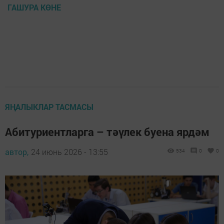
ГАШУРА КӨНЕ
ЯҢАЛЫКЛАР ТАСМАСЫ
Абитуриентларга – тәүлек буена ярдәм
автор,
24 июнь 2026 - 13:55
534
0
0