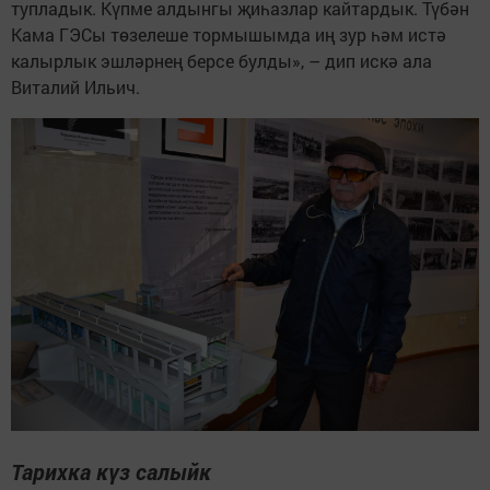
тупладык. Күпме алдынгы җиһазлар кайтардык. Түбән
Кама ГЭСы төзелеше тормышымда иң зур һәм истә
калырлык эшләрнең берсе булды», – дип искә ала
Виталий Ильич.
Тарихка күз салыйк