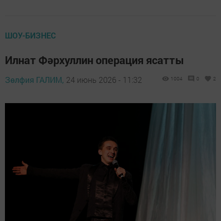
ШОУ-БИЗНЕС
Илнат Фәрхуллин операция ясатты
Зөлфия ГАЛИМ,
24 июнь 2026 - 11:32
1004
0
2