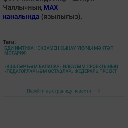
Чаллы»ның
MAX
каналында
(язылыгыз).
Теги:
БДИ ИМТИХАН ЭКЗАМЕН СЫНАУ УКУЧЫ МӘКТӘП
МӘГАРИФ
«ЯШЬЛӘР ҺӘМ БАЛАЛАР» ИЛКҮЛӘМ ПРОЕКТЫНЫҢ
«ПЕДАГОГЛАР ҺӘМ ОСТАЗЛАР» ФЕДЕРАЛЬ ПРОЕКТ
Перейти на страницу новости