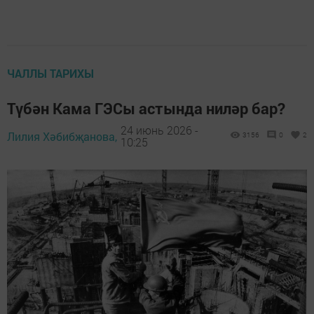
ЧАЛЛЫ ТАРИХЫ
Түбән Кама ГЭСы астында ниләр бар?
24 июнь 2026 -
Лилия Хәбибҗанова,
3156
0
2
10:25