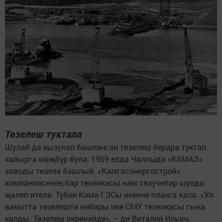
Төзелеш туктала
Шулай да кызулап башланган төзелеш берара туктап
калырга мәҗбүр була. 1969 елда Чаллыда «КАМАЗ»
заводы төзелә башлый. «Камгэсэнергострой»
компаниясенең бар техникасы һәм төзүчеләр шунда
җәлеп ителә. Түбән Кама ГЭСы икенче планга кала. «Ул
вакытта төзелештә нибары ике СМУ техникасы гына
калды. Төзелеш әкренәйде», – ди Виталий Ильич.