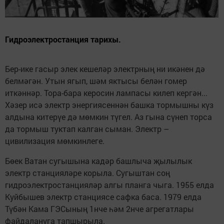
Гидроэлектростанция тарихы.
Бер-ике гасыр элек кешеләр электрның ни икәнен дә
белмәгән. Утын ягып, шәм яктысы белән гомер
иткәннәр. Тора-бара керосин лампасы килеп кергән...
Хәзер исә электр энергиясеннән башка тормышны күз
алдына китерүе дә мөмкин түгел. Аз гына сүнеп торса
да тормыш туктап калган сыман. Электр –
цивилизация мөмкинлеге.
Бөек Ватан сугышына кадәр башлыча җылылык
электр станцияләре корыла. Сугыштан соң
гидроэлектростанцияләр алгы планга чыга. 1955 елда
Куйбышев электр станциясе сафка баса. 1979 елда
Түбән Кама ГЭСының 1нче һәм 2нче агрегатлары
файдалануга тапшырыла.