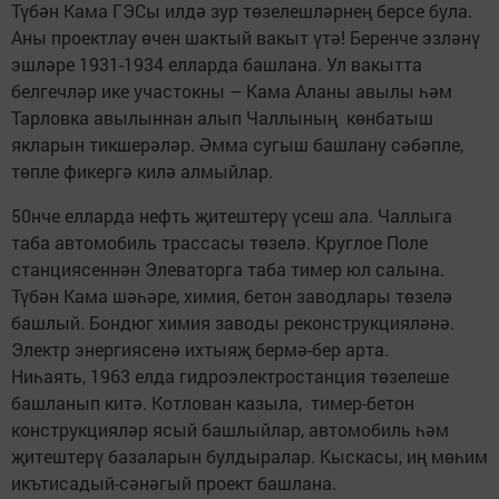
Түбән Кама ГЭСы илдә зур төзелешләрнең берсе була.
Аны проектлау өчен шактый вакыт үтә! Беренче эзләнү
эшләре 1931-1934 елларда башлана. Ул вакытта
белгечләр ике участокны – Кама Аланы авылы һәм
Тарловка авылыннан алып Чаллының көнбатыш
якларын тикшерәләр. Әмма сугыш башлану сәбәпле,
төпле фикергә килә алмыйлар.
50нче елларда нефть җитештерү үсеш ала. Чаллыга
таба автомобиль трассаcы төзелә. Круглое Поле
станциясеннән Элеваторга таба тимер юл салына.
Түбән Кама шәһәре, химия, бетон заводлары төзелә
башлый. Бондюг химия заводы реконструкцияләнә.
Электр энергиясенә ихтыяҗ бермә-бер арта.
Ниһаять, 1963 елда гидроэлектростанция төзелеше
башланып китә. Котлован казыла, тимер-бетон
конструкцияләр ясый башлыйлар, автомобиль һәм
җитештерү базаларын булдыралар. Кыскасы, иң мөһим
икътисадый-сәнәгый проект башлана.