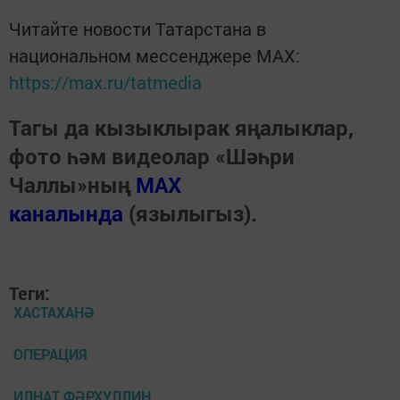
Читайте новости Татарстана в
национальном мессенджере MАХ:
https://max.ru/tatmedia
Тагы да кызыклырак яңалыклар,
фото һәм видеолар «Шәһри
Чаллы»ның
MAX
каналында
(язылыгыз).
Теги:
ХАСТАХАНӘ
ОПЕРАЦИЯ
ИЛНАТ ФӘРХУЛЛИН