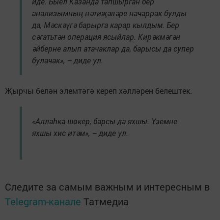
иде. Быел Казанда тапшырган бер
анализымның нәтиҗәләре начаррак булды
да, Мәскәүгә барырга карар кылдым. Бер
сәгатьтән операция ясыйлар. Кирәкмәгән
әйберне алып атачаклар да, барысы да супер
булачак», – диде ул.
Җырчы белән элемтәгә кереп хәлләрен белештек.
«Аллаһка шөкер, барсы да яхшы. Үземне
яхшы хис итәм», – диде ул.
Следите за самым важным и интересным в
Telegram-канале
Татмедиа