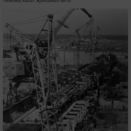
төзелеш кабат җанланып китә.