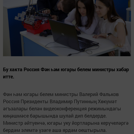
Бу хакта Россия Фән һәм югары белем министры хәбәр
итте.
Фән һәм югары белем министры Валерий Фальков
Россия Президенты Владимир Путинның Хөкүмәт
әгъзалары белән видеоконференция режимындагы
киңәшмәсе барышында шулай дип белдерде.
Министр әйтүенчә, югары уку йортларына керүчеләргә
бердәм элемтә үзәге аша ярдәм оештырыла.