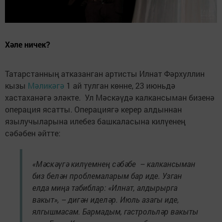
Хәле ничек?
Татарстанның атказанган артисты Илнат Фәрхуллин
кызы
Мәликәгә
1 ай тулган көнне, 23 июньдә
хастаханәгә эләкте. Ул Мәскәүдә калкансыман бизенә
операция ясатты. Операциягә керер алдыннан
язылучыларына илебез башкаласына килүенең
сәбәбен әйтте:
«Мәскәүгә килүемнең сәбәбе – калкансыман
биз белән проблемаларым бар иде. Узган
елда миңа табиблар: «Илнат, алдырырга
вакыт», – дигән иделәр. Июль азагы иде,
ялгышмасам. Бармадым, гастрольләр вакыты