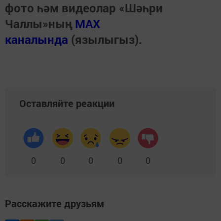
фото һәм видеолар «Шәһри
Чаллы»ның
MAX
каналында
(язылыгыз).
Оставляйте реакции
0
0
0
0
0
Расскажите друзьям