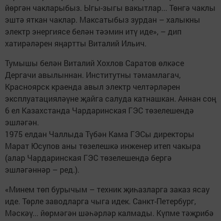
йөргән чакларыбыз. Ыгы-зыгы вакытлар... Төнгә чаклы
эштә яткан чаклар. Максатыбыз зурдан – халыкны
электр энергиясе белән тәэмин итү иде», – дип
хатирәләрен яңартты Виталий Ильич.
Тумышы белән Виталий Хохлов Саратов өлкәсе
Дергачи авылыннан. Институтны тәмамлагач,
Красноярск краенда авыл электр челтәрләрен
эксплуатацияләүне җайга салуда катнашкан. Аннан соң
6 ел Казахстанда Чардаринская ГЭС төзелешендә
эшләгән.
1975 елдан Чаллыда Түбән Кама ГЭСы директоры
Марат Юсупов аны төзелешкә инженер итеп чакыра
(алар Чардаринская ГЭС төзелешендә бергә
эшләгәннәр – ред.).
«Минем төп бурычым – техник җиһазларга заказ ясау
иде. Төрле заводларга чыга идек. Санкт-Петербург,
Мәскәү... йөрмәгән шәһәрләр калмады. Күпме тәҗрибә