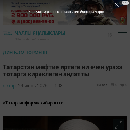
2
Автоматическое закрытие баннера через
ЧАЛЛЫ ЯҢАЛЫКЛАРЫ
16+
"Шәһри Чаллы" газетасы
ДИН ҺӘМ ТОРМЫШ
Татарстан мөфтие иртәгә ни өчен ураза
тотарга кирәклеген аңлатты
автор,
24 июнь 2026 - 14:03
566
0
0
«Татар-информ» хәбәр итте.