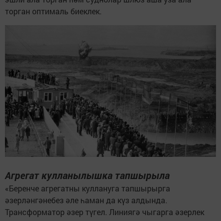
торган оптималь биеклек.
Агрегат кулланылышка тапшырыла
«Беренче агрегатны куллануга тапшырырга
әзерләнгәнебез әле һаман да күз алдында.
Трансформатор әзер түгел. Линиягә чыгарга әзерлек