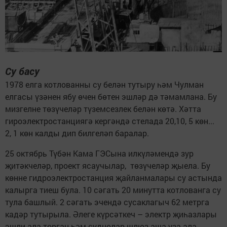
Су басу
1978 елга котлованны су белән тутыру һәм Чулман
елгасы үзәнен ябу өчен бөтен эшләр дә тәмамлана. Бу
мизгелне төзүчеләр түземсезлек белән көтә. Хәтта
гироэлектростанциягә кергәндә стелада 20,10, 5 көн...
2, 1 көн калды дип билгеләп баралар.
25 октябрь Түбән Кама ГЭСына илкүләмендә зур
җитәкчеләр, проект ясаучылар, төзүчеләр җыела. Бу
көнне гидроэлектростанция җайланмалары су астында
калырга тиеш була. 10 сәгать 20 минутта котлованга су
тула башлый. 2 сәгать эчендә сусаклагыч 62 метрга
кадәр тутырыла. Әлеге күрсәткеч – электр җиһазлары
эшли ала торган һәм суднолар шлюз аша уза ала