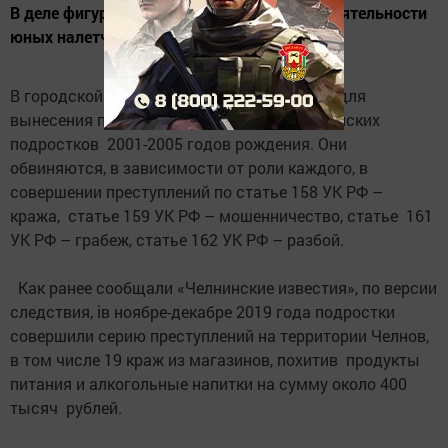
В деле фигурирует 21 эпизод преступной деятельности
юных налетчиков
В городской суд передано уголовное дело для
вынесения приговора в отношении 9 челнинских
подростков 2001-2005 годов рождения. Они
обвиняются, в зависимости от роли каждого, в
совершении преступлений по статье 158 УК РФ –
кража, статье 159 УК РФ – мошенничество, статье 161
УК РФ – грабеж, статье 162 УК РФ – разбой. ⠀
⠀
Как ранее сообщали «Челнинские известия», по версии
следствия, iв ноябре-декабре 2019 года подростки
совершили серию преступлений на территории Челнов,
в том числе 19 краж из магазинов, похитив продукты
питания и алкогольные напитки на сумму около 400
тысяч рублей. ⠀
⠀