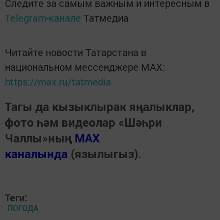
Следите за самым важным и интересным в
Telegram-канале
Татмедиа
Читайте новости Татарстана в
национальном мессенджере MАХ:
https://max.ru/tatmedia
Тагы да кызыклырак яңалыклар,
фото һәм видеолар «Шәһри
Чаллы»ның
MAX
каналында
(язылыгыз).
Теги:
ПОГОДА