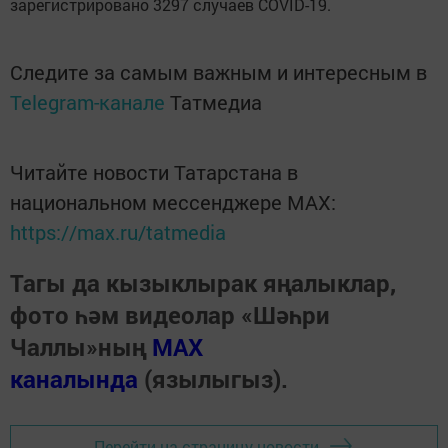
зарегистрировано 3297 случаев COVID-19.
Следите за самым важным и интересным в
Telegram-канале
Татмедиа
Читайте новости Татарстана в
национальном мессенджере MАХ:
https://max.ru/tatmedia
Тагы да кызыклырак яңалыклар,
фото һәм видеолар «Шәһри
Чаллы»ның
MAX
каналында
(язылыгыз).
Перейти на страницу новости