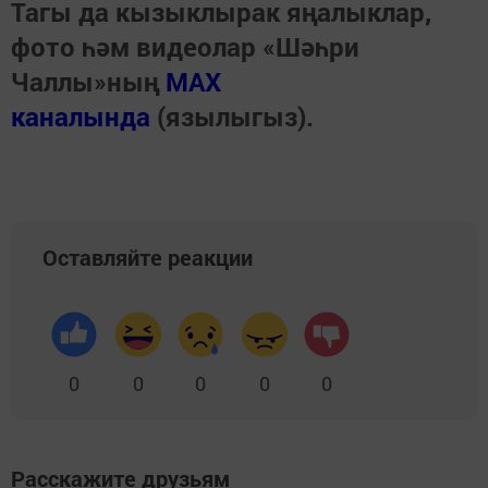
Тагы да кызыклырак яңалыклар,
фото һәм видеолар «Шәһри
Чаллы»ның
MAX
каналында
(язылыгыз).
Оставляйте реакции
0
0
0
0
0
Расскажите друзьям