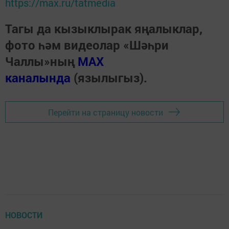
https://max.ru/tatmedia
Тагы да кызыклырак яңалыклар,
фото һәм видеолар «Шәһри
Чаллы»ның
MAX
каналында
(язылыгыз).
Перейти на страницу новости
НОВОСТИ