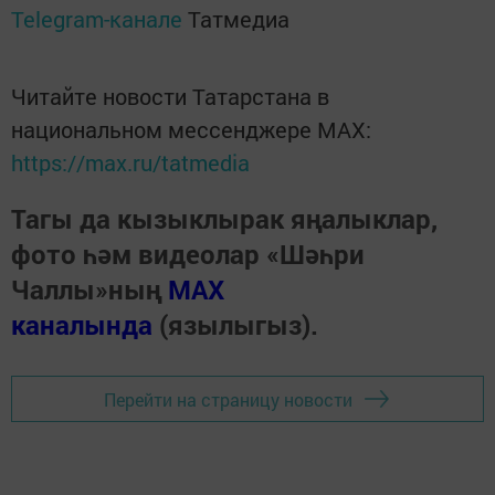
Telegram-канале
Татмедиа
Читайте новости Татарстана в
национальном мессенджере MАХ:
https://max.ru/tatmedia
Тагы да кызыклырак яңалыклар,
фото һәм видеолар «Шәһри
Чаллы»ның
MAX
каналында
(язылыгыз).
Перейти на страницу новости