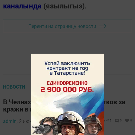
каналында
(язылыгыз).
Перейти на страницу новости
НОВОСТИ
В Челнах будут судить 9 подростков за
кражи в магазинах
admin,
2 июнь 2020 - 11:42
412
0
0