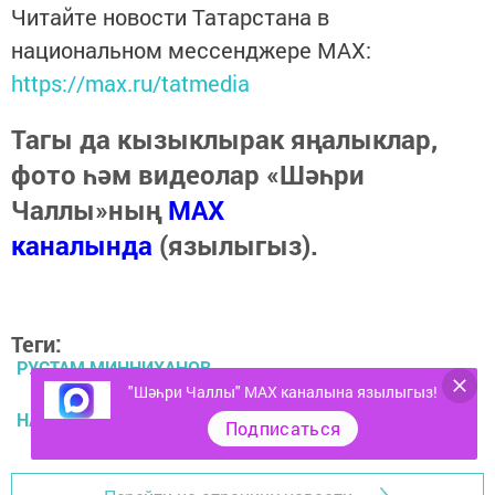
Читайте новости Татарстана в
национальном мессенджере MАХ:
https://max.ru/tatmedia
Тагы да кызыклырак яңалыклар,
фото һәм видеолар «Шәһри
Чаллы»ның
MAX
каналында
(язылыгыз).
Теги:
РУСТАМ МИННИХАНОВ
"Шәһри Чаллы" MAX каналына язылыгыз!
НАБЕРЕЖНЫЕ ЧЕЛНЫ
Подписаться