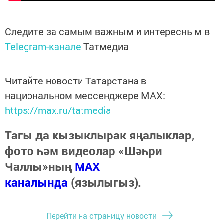
Следите за самым важным и интересным в
Telegram-канале
Татмедиа
Читайте новости Татарстана в
национальном мессенджере MАХ:
https://max.ru/tatmedia
Тагы да кызыклырак яңалыклар,
фото һәм видеолар «Шәһри
Чаллы»ның
MAX
каналында
(язылыгыз).
Перейти на страницу новости