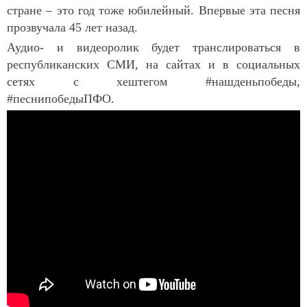
стране – это год тоже юбилейный. Впервые эта песня
прозвучала 45 лет назад.
Аудио- и видеоролик будет транслироваться в
республиканских СМИ
, на сайтах
и в социальных
сетях с хештегом #нашденьпобеды,
#песнипобедыПФО.