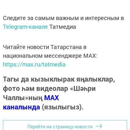
Следите за самым важным и интересным в
Telegram-канале
Татмедиа
Читайте новости Татарстана в
национальном мессенджере MАХ:
https://max.ru/tatmedia
Тагы да кызыклырак яңалыклар,
фото һәм видеолар «Шәһри
Чаллы»ның
MAX
каналында
(язылыгыз).
Перейти на страницу новости