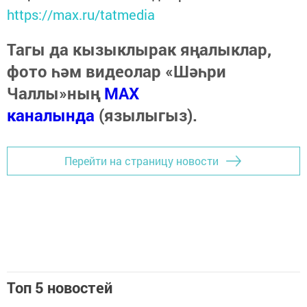
https://max.ru/tatmedia
Тагы да кызыклырак яңалыклар,
фото һәм видеолар «Шәһри
Чаллы»ның
MAX
каналында
(язылыгыз).
Перейти на страницу новости
Топ 5 новостей