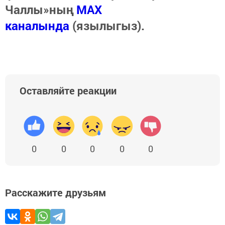
Чаллы»ның
MAX
каналында
(язылыгыз).
Оставляйте реакции
0
0
0
0
0
Расскажите друзьям