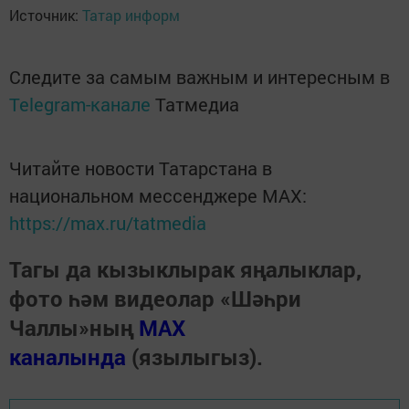
Источник:
Татар информ
Следите за самым важным и интересным в
Telegram-канале
Татмедиа
Читайте новости Татарстана в
национальном мессенджере MАХ:
https://max.ru/tatmedia
Тагы да кызыклырак яңалыклар,
фото һәм видеолар «Шәһри
Чаллы»ның
MAX
каналында
(язылыгыз).