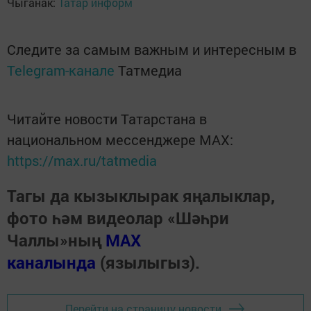
Чыганак:
Татар информ
Следите за самым важным и интересным в
Telegram-канале
Татмедиа
Читайте новости Татарстана в
национальном мессенджере MАХ:
https://max.ru/tatmedia
Тагы да кызыклырак яңалыклар,
фото һәм видеолар «Шәһри
Чаллы»ның
MAX
каналында
(язылыгыз).
Перейти на страницу новости