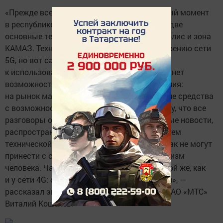
«Прежде всего, нужно сказать, что на данный момент
в республике нет сети 5G. Однако имеются две
основные тестовые зоны сети: зона Иннополис и зона
КАМАЗ. Технически Татарстан готов к внедрению сети
5G, но вот сами жители вряд ли готовы
к использованию этих ресурсов. У них пока нет
возможностей оценить сеть нового поколения:
на рынок массово не поступают технические средства
с возможностью приема сигнала 5G. Отмечу, что все
разговоры о вреде вышек 5G — это фейковые новости,
распространяемые людьми с низким уровнем
технической грамотности. Радиоволны никак не могут
принести с собой вирусы или войти в организм
человека. Частотный диапазон сети 5G такой же, как
и у сети 4G: он не влияет на здоровье людей», —
рассказал эксперт, технический директор ПАО «МТС»
Виталий Кошелев.