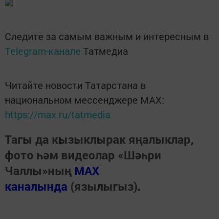
Следите за самым важным и интересным в
Telegram-канале
Татмедиа
Читайте новости Татарстана в
национальном мессенджере MАХ:
https://max.ru/tatmedia
Тагы да кызыклырак яңалыклар,
фото һәм видеолар «Шәһри
Чаллы»ның
MAX
каналында
(язылыгыз).