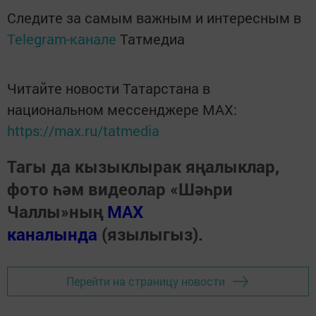
Следите за самым важным и интересным в
Telegram-канале
Татмедиа
Читайте новости Татарстана в
национальном мессенджере MАХ:
https://max.ru/tatmedia
Тагы да кызыклырак яңалыклар,
фото һәм видеолар «Шәһри
Чаллы»ның
MAX
каналында
(язылыгыз).
Перейти на страницу новости