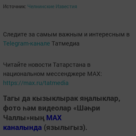
Источник:
Челнинские Известия
Следите за самым важным и интересным в
Telegram-канале
Татмедиа
Читайте новости Татарстана в
национальном мессенджере MАХ:
https://max.ru/tatmedia
Тагы да кызыклырак яңалыклар,
фото һәм видеолар «Шәһри
Чаллы»ның
MAX
каналында
(язылыгыз).