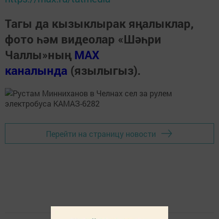
Тагы да кызыклырак яңалыклар,
фото һәм видеолар «Шәһри
Чаллы»ның
MAX
каналында
(язылыгыз).
Перейти на страницу новости