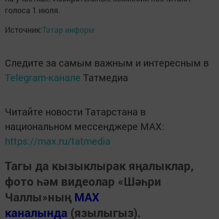
голоса 1 июля.
Источник:
Татар информ
Следите за самым важным и интересным в
Telegram-канале
Татмедиа
Читайте новости Татарстана в
национальном мессенджере MАХ:
https://max.ru/tatmedia
Тагы да кызыклырак яңалыклар,
фото һәм видеолар «Шәһри
Чаллы»ның
MAX
каналында
(язылыгыз).