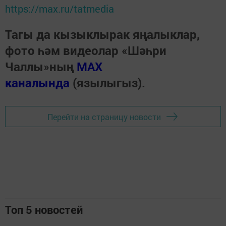
https://max.ru/tatmedia
Тагы да кызыклырак яңалыклар,
фото һәм видеолар «Шәһри
Чаллы»ның
MAX
каналында
(язылыгыз).
Перейти на страницу новости
Топ 5 новостей