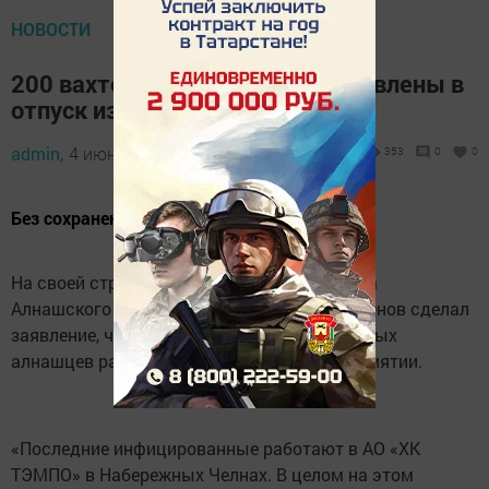
НОВОСТИ
200 вахтовиков «ТЭМПО» отправлены в
отпуск из-за коронавируса
admin,
4 июнь 2020 - 13:47
353
0
0
Без сохранения заработной платы
На своей странице в социальной сети глава
Алнашского района Удмуртии Алексей Семенов сделал
заявление, что большинство инфицированных
алнашцев работают на челнинском предприятии.
«Последние инфицированные работают в АО «ХК
ТЭМПО» в Набережных Челнах. В целом на этом