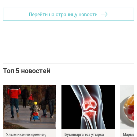
Перейти на страницу новости
Топ 5 новостей
Улым икенче иремнең
Буыннарга тоз утырса
Мармел