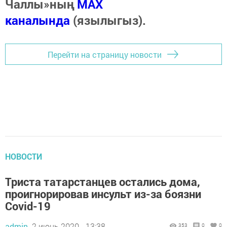
Чаллы»ның
MAX
каналында
(язылыгыз).
Перейти на страницу новости
НОВОСТИ
Триста татарстанцев остались дома,
проигнорировав инсульт из-за боязни
Covid-19
admin,
2 июнь 2020 - 13:38
353
0
0