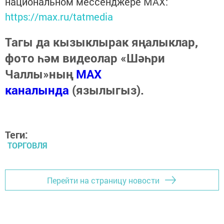
национальном мессенджере MАХ:
https://max.ru/tatmedia
Тагы да кызыклырак яңалыклар,
фото һәм видеолар «Шәһри
Чаллы»ның
MAX
каналында
(язылыгыз).
Теги:
ТОРГОВЛЯ
Перейти на страницу новости