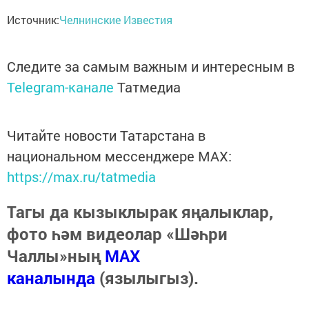
Источник:
Челнинские Известия
Следите за самым важным и интересным в
Telegram-канале
Татмедиа
Читайте новости Татарстана в
национальном мессенджере MАХ:
https://max.ru/tatmedia
Тагы да кызыклырак яңалыклар,
фото һәм видеолар «Шәһри
Чаллы»ның
MAX
каналында
(язылыгыз).