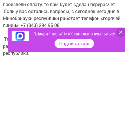
произвели оплату, то вам будет сделан перерасчет.
Если у вас остались вопросы, с сегодняшнего дня в
Минобрнауки республики работает телефон «горячей
линии»: +7 (843) 294 95 08.⠀
⠀
"Шәһри Чаллы" MAX каналына язылыгыз!
Также рекомендовано открыть «горячие линии» в
Подписаться
районных отделах управления образования нашей
республики.⠀
Чыганак:
Челнинские Известия
Следите за самым важным и интересным в
Telegram-канале
Татмедиа
Читайте новости Татарстана в
национальном мессенджере MАХ: