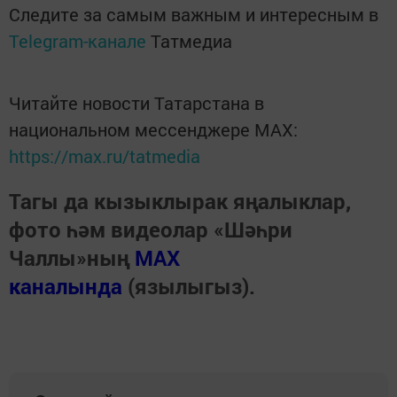
Следите за самым важным и интересным в
Telegram-канале
Татмедиа
Читайте новости Татарстана в
национальном мессенджере MАХ:
https://max.ru/tatmedia
Тагы да кызыклырак яңалыклар,
фото һәм видеолар «Шәһри
Чаллы»ның
MAX
каналында
(язылыгыз).