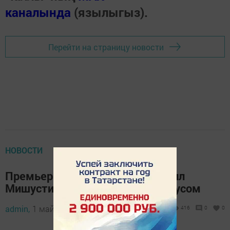
каналында
(язылыгыз).
Перейти на страницу новости
НОВОСТИ
Премьер-министр России Михаил
Мишустин заразился коронавирусом
admin,
1 май 2020 - 09:33
416
0
0