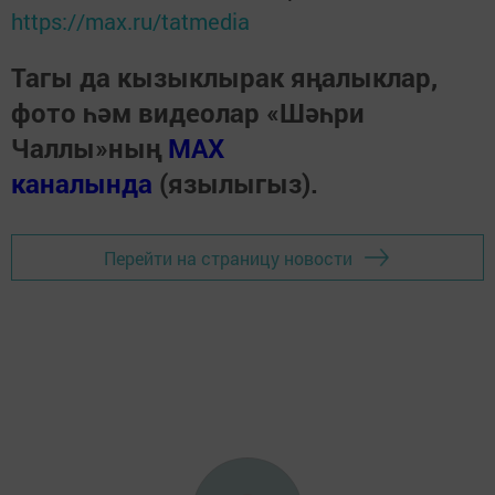
https://max.ru/tatmedia
Тагы да кызыклырак яңалыклар,
фото һәм видеолар «Шәһри
Чаллы»ның
MAX
каналында
(язылыгыз).
Перейти на страницу новости