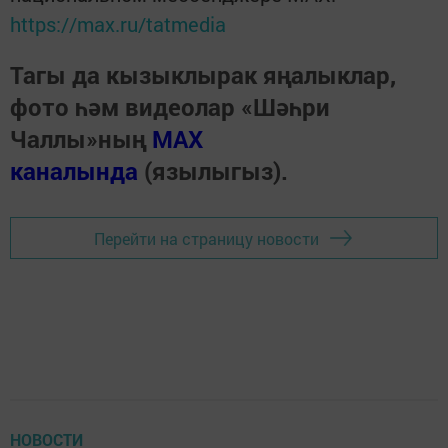
https://max.ru/tatmedia
Тагы да кызыклырак яңалыклар,
фото һәм видеолар «Шәһри
Чаллы»ның
MAX
каналында
(язылыгыз).
Перейти на страницу новости
НОВОСТИ