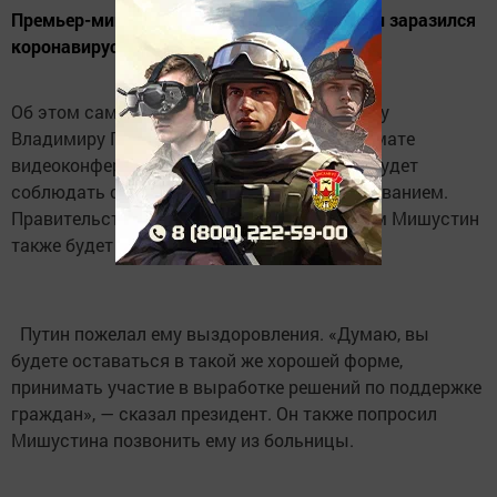
Премьер-министр России Михаил Мишустин заразился
коронавирусом, сообщает РИА Новости.
Об этом сам Мишустин сообщил президенту
Владимиру Путину во время встречи в формате
видеоконференции. Премьер добавил, что будет
соблюдать самоизоляцию в связи с заболеванием.
Правительство будет активно работать, сам Мишустин
также будет на связи.
Путин пожелал ему выздоровления. «Думаю, вы
будете оставаться в такой же хорошей форме,
принимать участие в выработке решений по поддержке
граждан», — сказал президент. Он также попросил
Мишустина позвонить ему из больницы.