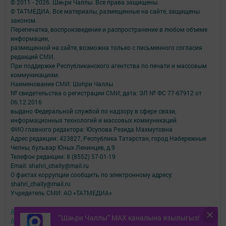
© 2011 - 2026. Шәһри Чаллы. Все права защищены.
© ТАТМЕДИА. Все материалы, размещенные на сайте, защищены
законом.
Перепечатка, воспроизведение и распространение в любом объеме
информации,
размещенной на сайте, возможна только с письменного согласия
редакций СМИ.
При поддержке Республиканского агентства по печати и массовым
коммуникациям.
Наименование СМИ: Шəhри Чаллы
№ свидетельства о регистрации СМИ, дата: ЭЛ № ФС 77-67912 от
06.12.2016
выдано Федеральной службой по надзору в сфере связи,
информационных технологий и массовых коммуникаций
ФИО главного редактора: Юсупова Резида Махмутовна
Адрес редакции: 423827, Республика Татарстан, город Набережные
Челны, бульвар Юных Ленинцев, д.9
Телефон редакции: 8 (8552) 57-01-19
Email: shahri_chally@mail.ru
О фактах коррупции сообщить по электронному адресу:
shahri_chally@mail.ru
Учредитель СМИ: АО «ТАТМЕДИА»
Антикоррупционная политика
"Шәһри Чаллы" MAX каналына язылыгыз!
АО «ТАТМЕДИА» использует «cookie»
для персонализации сервисов и