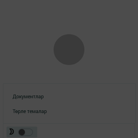
Документлар
Төрле темалар