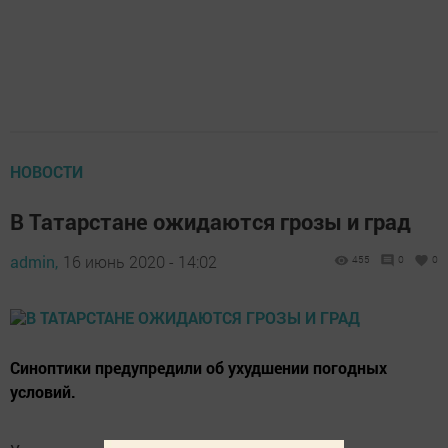
НОВОСТИ
В Татарстане ожидаются грозы и град
admin,
16 июнь 2020 - 14:02
455
0
0
Синоптики предупредили об ухудшении погодных
условий.