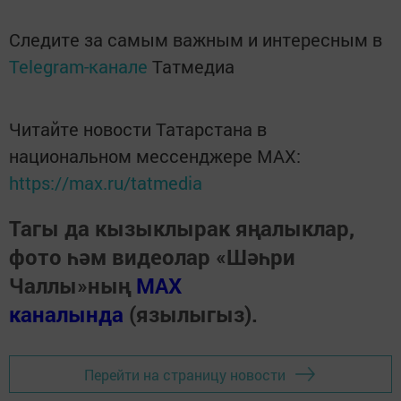
Следите за самым важным и интересным в
Telegram-канале
Татмедиа
Читайте новости Татарстана в
национальном мессенджере MАХ:
https://max.ru/tatmedia
Тагы да кызыклырак яңалыклар,
фото һәм видеолар «Шәһри
Чаллы»ның
MAX
каналында
(язылыгыз).
Перейти на страницу новости