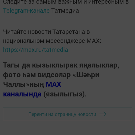
Следите за самым важным и интересным в
Telegram-канале
Татмедиа
Читайте новости Татарстана в
национальном мессенджере MАХ:
https://max.ru/tatmedia
Тагы да кызыклырак яңалыклар,
фото һәм видеолар «Шәһри
Чаллы»ның
MAX
каналында
(язылыгыз).
Перейти на страницу новости