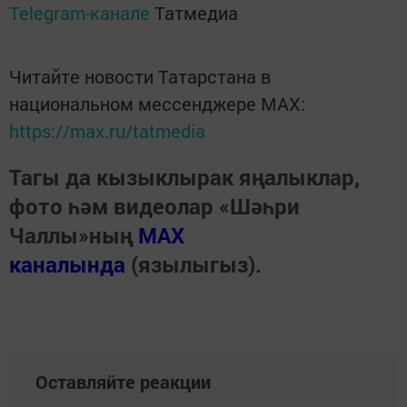
Telegram-канале
Татмедиа
Читайте новости Татарстана в
национальном мессенджере MАХ:
https://max.ru/tatmedia
Тагы да кызыклырак яңалыклар,
фото һәм видеолар «Шәһри
Чаллы»ның
MAX
каналында
(язылыгыз).
Оставляйте реакции