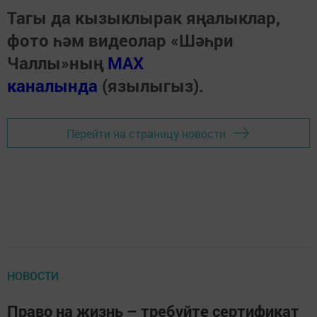
Тагы да кызыклырак яңалыклар,
фото һәм видеолар «Шәһри
Чаллы»ның
MAX
каналында
(язылыгыз).
Перейти на страницу новости
НОВОСТИ
Право на жизнь – требуйте сертификат