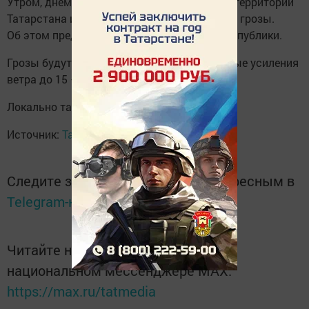
Утром, днем и вечером завтра, 17 июня, на территории
Татарстана и в Казани местами ожидаются грозы.
Об этом предупреждает Гидрометцентр республики.
Грозы будут сопровождать кратковременные усиления
ветра до 15 — 20 м/с.
Локально также ожидается град.
Источник:
Татар информ
Следите за самым важным и интересным в
Telegram-канале
Татмедиа
Читайте новости Татарстана в
национальном мессенджере MАХ:
https://max.ru/tatmedia