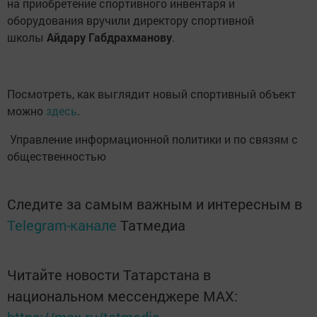
https://max.ru/tatmedia
Тагы да кызыклырак яңалыклар,
фото һәм видеолар «Шәһри
Чаллы»ның
MAX
каналында
(язылыгыз).
Перейти на страницу новости
НОВОСТИ