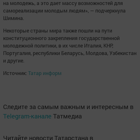
национальном мессенджере MАХ:
https://max.ru/tatmedia
Тагы да кызыклырак яңалыклар,
фото һәм видеолар «Шәһри
Чаллы»ның
MAX
каналында
(язылыгыз).
Перейти на страницу новости