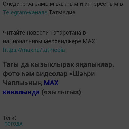
Следите за самым важным и интересным в
Telegram-канале
Татмедиа
Читайте новости Татарстана в
национальном мессенджере MАХ:
https://max.ru/tatmedia
Тагы да кызыклырак яңалыклар,
фото һәм видеолар «Шәһри
Чаллы»ның
MAX
каналында
(язылыгыз).
Теги:
ПОГОДА