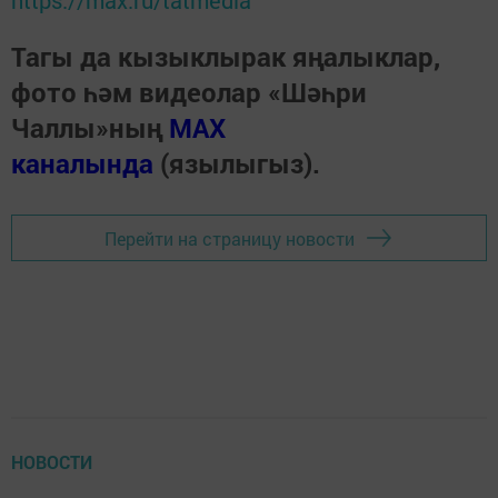
Кресло под чиновником расшатывают
через Telegram.
admin,
5 июнь 2020 - 09:25
483
0
0
Вокруг нового руководителя исполкома Набережных
Челнов Фарида Салахова нагнетается слухи.
Очередной пост о челнинском сити-менеджере выдал
канал «Татарская Якудза».
«С чиновником, который получил свою должность
только благодаря родственным связям, банально не
хотят работать и иметь дело. Несколько начальников
управлений и даже заместители руководителя