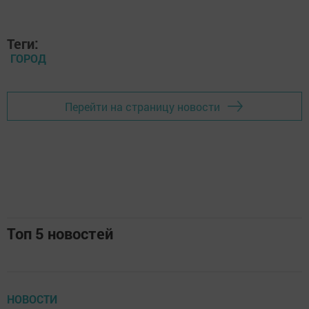
Нина Шимина: конституционное
закрепление молодежной политики –
лучший вариант
admin,
5 июнь 2020 - 08:52
450
0
0
Председатель Молодежного парламента РТ планирует
прийти на голосование по поправкам вместе с семьей.
Председатель Молодежного парламента РТ Нина
Шимина считает, что поправки к Конституции
РФ станут важным шагом к совершенствованию
молодежной политики, поэтому планирует прийти
на голосование вместе с родными.
«Голосовать пойдем всей семьей, как, впрочем, делаем
это на каждых выборах. И, надеюсь, что члены