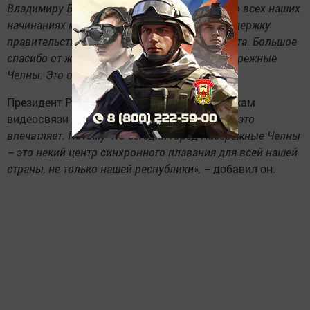
Владимиру Владимировичу Путину. Всегда во всех наших
начинаниях мы получаем его поддержку, поддержку
правительства и конечно Министерства спорта. Большое
спасибо от жителей Татарстана и города Набережные
Челны. Это очень достойный подарок»
.
Президент Республики представил участникам
видеосвязи челнинских синхронисток:
«Все это
впечатляет. Потому что сегодня город Набережные Челны
– это некий центр синхронного плавания для всей нашей
страны, не только нашей республики», –
добавил он.