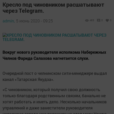
исполкома города уже положили на стол мэру Наилю
Магдееву заявления на увольнение, - заявляет авторы. -
В качестве причины там указаны формальные поводы.
Глава города пока делает вид, что не замечает эти
заявления».
Руководителя исполкома в очередной раз попрекают
родством с министром транспорта РТ Ленаром
Сафиным.
В конце мая тот же ТГ-канал писал, что назначенный в
марте руководитель исполкома «до сих пор не
понимает, за что взяться и с чего вообще начать
работу в такой должности»: «Даже его заместители,
пережившие смену нескольких начальников, Фарида
Шавкатовича игнорируют - его ни во что не ставят и
продолжают работать, как привыкли, и как им удобно».
Что примечательно, каждый из постов завершается
выводами о кризисе в команде Наиля Магдеева и