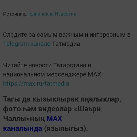
Источник:
Челнинские Известия
Следите за самым важным и интересным в
Telegram-канале
Татмедиа
Читайте новости Татарстана в
национальном мессенджере MАХ:
https://max.ru/tatmedia
Тагы да кызыклырак яңалыклар,
фото һәм видеолар «Шәһри
Чаллы»ның
MAX
каналында
(язылыгыз).