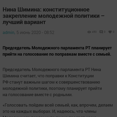
Молодежного парламента также проявят свою
гражданскую позицию, тем более что мы сами
на встрече с Фаридом Хайрулловичем Мухаметшиным
попросили внести предложение по закреплению
в Конституции термина „Молодежная политика“», —
рассказала Шимина ИА «Татар-информ».
Сейчас в Конституции РФ нет никаких
упоминаний молодежи и государственной молодежной
политики, сферу регулирует множество федеральных
и региональных законов. Проблема в том, что эти
нормативно-правовые акты зачастую противоречивы.
«Более 100 тыс. законов и иных нормативных
правовых актов содержат слово „молодежь“ и (или)
словосочетание „государственная молодежная
политика“, образованные на их основе слова
и словосочетания. Сегодня 92% (78 из 85) субъектов
РФ имеют базовые законы в сфере государственной
молодежной политики. Ежегодно сохраняется