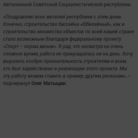
эту работу можем ставить в пример другим регионам»
, –
подчеркнул
Олег Матыцин
.
«Я хотел бы от имени жителей полумиллионного города
Набережные Челны сказать слова благодарности и
признательности президенту нашей страны Владимиру
Владимировичу Путину, правительству Российской
Федерации за столь значимый и нужный проект для
города. В шаговой доступности находятся две
общеобразовательные школы, почти что 3 000 детей
будут здесь познавать азы плавания и спорта. В этом
году в Набережных Челнах вводятся сразу три
спортивных объекта: новый бассейн, крытый
футбольный манеж и ледовый дворец. Всем нам новых
спортивных успехов!», – сказал
Наиль Магдеев
.
Символический ключ от бассейна, а также сертификат