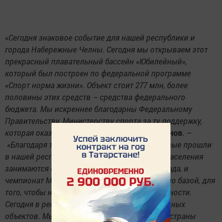
«Сегодня знаковое событие для нашей республики и
города Набережные Челны. Сегодня мы открываем этот
прекрасный плавательный бассейн «Юбилейный»,
который был построен по федеральной программе
«Спорт норма жизни». Объект стоит 277 млн, более
половины этих средств – средства федерального
бюджета. Мы искреннее благодарны Федеральному
Правительству, Министерству спорта за ту поддержку,
которая оказана»
, – сказал
Рустам Минниханов
. –
«Благодаря тем спортивным событиям, которые прошли
в нашей республике, практически половина населения
занимаются спортом. И всемирная универсиада, и
чемпионат Мира по футболу – все это служило базой, для
того, чтобы нарастить наши спортивные мощности.
Сегодня в республике более 11 тысяч спортивных
объектов. Мы благодарны президенту нашей страны