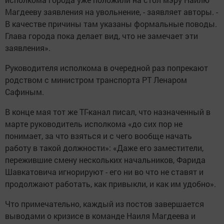
перспективах самого градоначальника.
Фото: nabchelny.ru
Следите за самым важным и интересным в
Telegram-канале
Татмедиа
Читайте новости Татарстана в
национальном мессенджере MАХ:
https://max.ru/tatmedia
Тагы да кызыклырак яңалыклар,
фото һәм видеолар «Шәһри
Чаллы»ның
MAX
каналында
(язылыгыз).