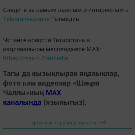
Следите за самым важным и интересным в
Telegram-канале
Татмедиа
Читайте новости Татарстана в
национальном мессенджере MАХ:
https://max.ru/tatmedia
Тагы да кызыклырак яңалыклар,
фото һәм видеолар «Шәһри
Чаллы»ның
MAX
каналында
(язылыгыз).
Перейти на страницу новости