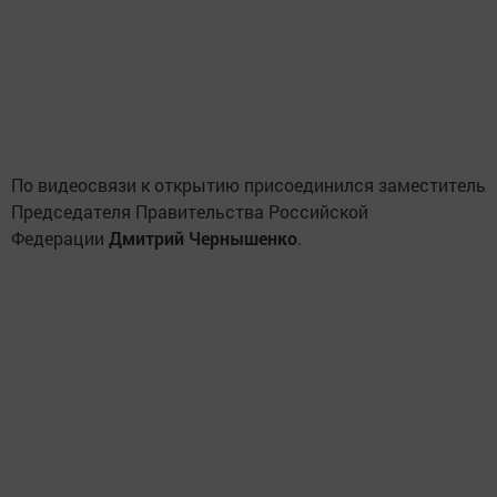
По видеосвязи к открытию присоединился заместитель
Председателя Правительства Российской
Федерации
Дмитрий Чернышенко
.
«Этот бассейн точно станет местом притяжения всех
любителей спорта, всех, кто стремится к здоровому
образу жизни. Я уверен, что там поплывут тысячи ребят
свои первые дистанции и установят свои первые
рекорды. Правильно замечено, что бассейн построен в
рамках нашего общего национального проекта, который
нацелен на то, чтобы россияне всех возрастов могли