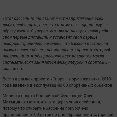
систематически заниматься физкультурой и спортом»
, –
сказал он.
Всего в рамках проекта «Спорт – норма жизни» с 2019
года введено в эксплуатацию 88 спортивных объектов.
Министр спорта Российской Федерации
Олег
Матыцин
отметил, что эта церемония особенная,
потому что открытие бассейна приурочено
празднованию100-летия со дня образования Татарской
Автономной Советской Социалистической республики.
«Поздравляю всех жителей республики с этим днем.
Конечно, строительство бассейна «Юбилейный», как и
строительство множества объектов по всей нашей стране
стало возможным благодаря федеральному проекту
«Спорт – норма жизни». Я рад, что несмотря на очень
сложное время, работа не прекращалась ни на день. Хочу
выразить особую признательность строителям и всем,
кто был задействован в реализации этого проекта. Мы