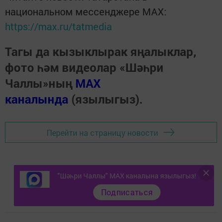
НОВОСТИ
МФЦ РТ начинает прием заявлений по
выбору участка для голосования по
Конституции
admin,
5 июнь 2020 - 08:25
341
0
0
Жители республики смогут проголосовать по месту
фактического нахождения.
МФЦ Татарстана с 5 июня начнет принимать заявления
о выборе участка для голосования по поправкам
к Конституции РФ по месту нахождения. Об этом
"Шәһри Чаллы" MAX каналына язылыгыз!
сообщает пресс-служба МФЦ в РТ.
Подписаться
«Все желающие смогут воспользоваться механизмом
„Мобильный избиратель“ на общероссийском