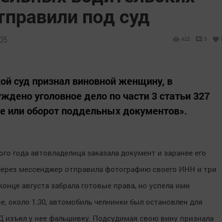
тправили под суд
05
422
0
й суд признал виновной женщину, в
ждено уголовное дело по части 3 статьи 327
е или оборот поддельных документов».
го года автовладелица заказала документ и заранее его
 через мессенджер отправила фотографию своего ИНН и три
онце августа забрала готовые права, но успела ими
е, около 1.30, автомобиль челнинки был остановлен для
 изъял у нее фальшивку. Подсудимая свою вину признала