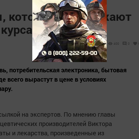
ы, которые подорожают
курса рубля
400
0
вь, потребительская электроника, бытовая
е всего вырастут в цене в условиях
лару.
ссылкой на экспертов. По мнению главы
цевтических производителей Виктора
ты и лекарства, произведенные из