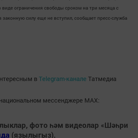
в виде ограничения свободы сроком на три месяца с
 законную силу еще не вступил, сообщает пресс-служба
интересным в
Telegram-канале
Татмедиа
в национальном мессенджере MАХ:
лыклар, фото һәм видеолар «Шәһри
нда
(язылыгыз).