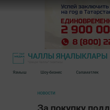
ЧАЛЛЫ ЯҢАЛЫКЛАРЫ
"Шәһри Чаллы" газетасы
Язмыш
Шоу-бизнес
Сәламәтлек
НОВОСТИ
За покупку под