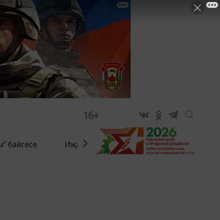
16+
" бәйгесе
Иҗат
Реклама
Онлайн язы