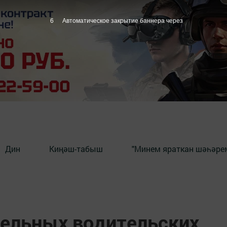
5
Автоматическое закрытие баннера через
Дин
Киңәш-табыш
"Минем яраткан шәһәрем
дельных водительских