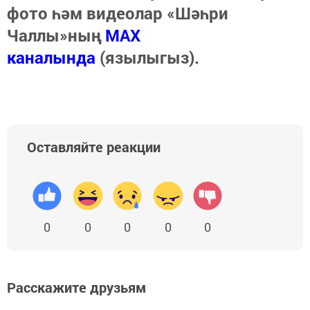
фото һәм видеолар «Шәһри
Чаллы»ның
MAX
каналында
(язылыгыз).
Оставляйте реакции
0
0
0
0
0
Расскажите друзьям