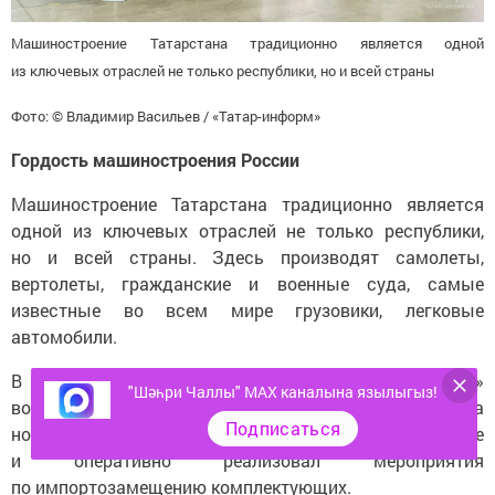
Машиностроение Татарстана традиционно является одной
из ключевых отраслей не только республики, но и всей страны
Фото: © Владимир Васильев / «Татар-информ»
Гордость машиностроения России
Машиностроение Татарстана традиционно является
одной из ключевых отраслей не только республики,
но и всей страны. Здесь производят самолеты,
вертолеты, гражданские и военные суда, самые
известные во всем мире грузовики, легковые
автомобили.
В машиностроительном комплексе «КАМАЗ»
"Шәһри Чаллы" MAX каналына язылыгыз!
возобновил производство грузовиков поколения К5 на
Подписаться
новой «санкционно-устойчивой» компонентной базе
и оперативно реализовал мероприятия
по импортозамещению комплектующих.