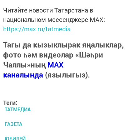
Читайте новости Татарстана в
национальном мессенджере MАХ:
https://max.ru/tatmedia
Тагы да кызыклырак яңалыклар,
фото һәм видеолар «Шәһри
Чаллы»ның
MAX
каналында
(язылыгыз).
Теги:
ТАТМЕДИА
ГАЗЕТА
ЮБИЛЕЙ