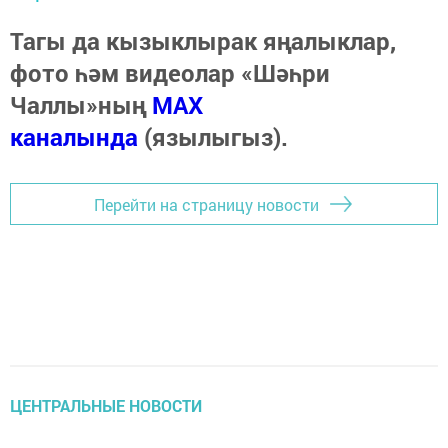
Тагы да кызыклырак яңалыклар,
фото һәм видеолар «Шәһри
Чаллы»ның
MAX
каналында
(язылыгыз).
Перейти на страницу новости
ЦЕНТРАЛЬНЫЕ НОВОСТИ