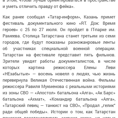
и уметь отличить правду от фейка».
Как ранее сообщал «Татар-информ», Казань примет
фестиваль документального кино «RТ. Док: Время
героев» с 25 по 27 июля. Он пройдет в IT-парке им.
Рамеева. Столица Татарстана станет третьим из семи
городов, где будут показаны разножанровые ленты
об участниках специальной военной операции.
Татарстан на фестивале представит пять фильмов.
Зрители увидят работы документалистов, в числе
которых картина режиссера Елены Леви
«НЕзабытые» — восемь новелл о людях, чью жизнь
перевернула Великая Отечественная война. Фильмы
режиссера Равиля Мукменова с реальными историями
из зоны СВО — «Апостол» батальона «Алга», «Ак Барс»
батальона «Ахмат», «Командир батальона «Алга»,
«Татарский певец — танкист на СВО», «Продал „гелик“
ради общей победы». Истории о том, как Татарстан
помогает восстанавливать мирную жизнь на новых