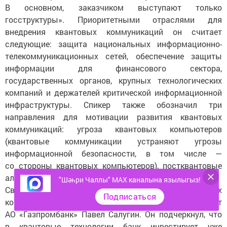
В основном, заказчиком выступают только
госструктуры». Приоритетными отраслями для
внедрения квантовых коммуникаций он считает
следующие: защита национальных информационно-
телекоммуникационных сетей, обеспечение защиты
информации для финансового сектора,
государственных органов, крупных технологических
компаний и держателей критической информационной
инфраструктуры. Спикер также обозначил три
направления для мотивации развития квантовых
коммуникаций: угроза квантовых компьютеров
(квантовые коммуникации устраняют угрозы
информационной безопасности, в том числе —
со стороны квантовых компьютеров), постквантовые
алгоритмы и отсутствие человеческого фактора.
"Шәһри Чаллы" MAX каналына язылыгыз!
Свою оценку перспектив развития квантовых
Подписаться
коммуникаций представил вице-президент
АО «Газпромбанк» Павел Салугин. Он подчеркнул, что
в квантовые технологии банк инвестирует уже