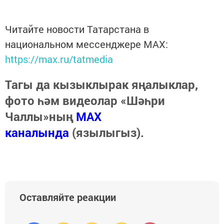
Читайте новости Татарстана в
национальном мессенджере MАХ:
https://max.ru/tatmedia
Тагы да кызыклырак яңалыклар,
фото һәм видеолар «Шәһри
Чаллы»ның
MAX
каналында
(язылыгыз).
Оставляйте реакции