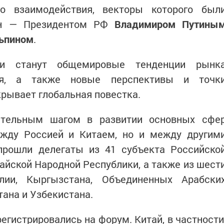
го взаимодействия, векторы которого был
ан — Президентом РФ
Владимиром Путины
ьпином
.
и станут общемировые тенденции рынк
я, а также новые перспективы и точк
рывает глобальная повестка.
ительным шагом в развитии основных сфе
ежду Россией и Китаем, но и между другим
прошли делегаты из 41 субъекта Российско
айской Народной Республики, а также из шест
лии, Кыргызстана, Объединенных Арабски
тана и Узбекистана.
егистрировались на форум. Китай, в частности