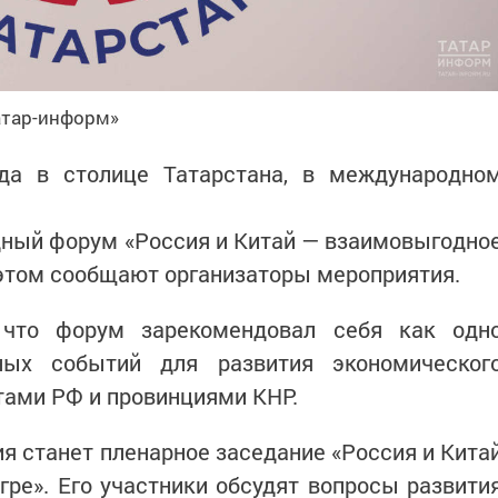
атар-информ»
да в столице Татарстана, в международно
дный форум «Россия и Китай — взаимовыгодно
 этом сообщают организаторы мероприятия.
 что форум зарекомендовал себя как одн
ных событий для развития экономическог
тами РФ и провинциями КНР.
 станет пленарное заседание «Россия и Кита
гре». Его участники обсудят вопросы развити