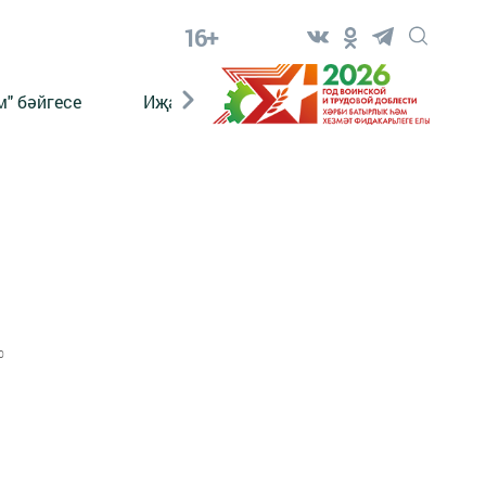
16+
" бәйгесе
Иҗат
Реклама
Онлайн язы
0