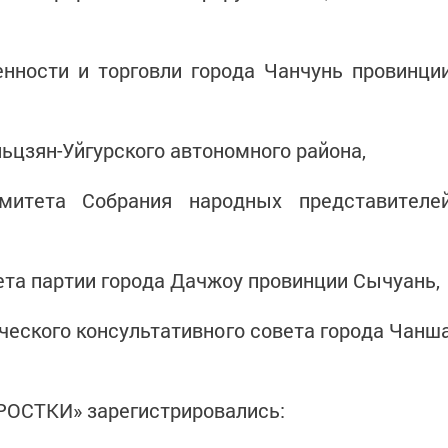
нности и торговли города Чанчунь провинци
ьцзян-Уйгурского автономного района,
омитета Собрания народных представителе
ета партии города Дачжоу провинции Сычуань,
ческого консультативного совета города Чанш
«РОСТКИ» зарегистрировались: