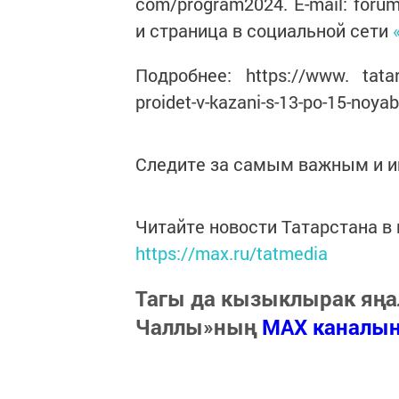
com/program2024. E-mail: foru
и страница в социальной сети
Подробнее: https://www. tatar-in
proidet-v-kazani-s-13-po-15-noya
Следите за самым важным и 
Читайте новости Татарстана 
https://max.ru/tatmedia
Тагы да кызыклырак яңа
Чаллы»ның
MAX каналы