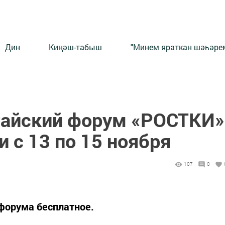
Дин
Киңәш-табыш
"Минем яраткан шәһәрем
итайский форум «РОСТКИ»
и с 13 по 15 ноября
107
0
форума бесплатное.