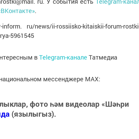
mrostki@mail. ru. У события есть
Telegram-кана
«ВКонтакте»
.
form. ru/news/ii-rossiisko-kitaiskii-forum-rostki
brya-5961545
интересным в
Telegram-канале
Татмедиа
в национальном мессенджере MАХ:
лыклар, фото һәм видеолар «Шәһри
нда
(язылыгыз).