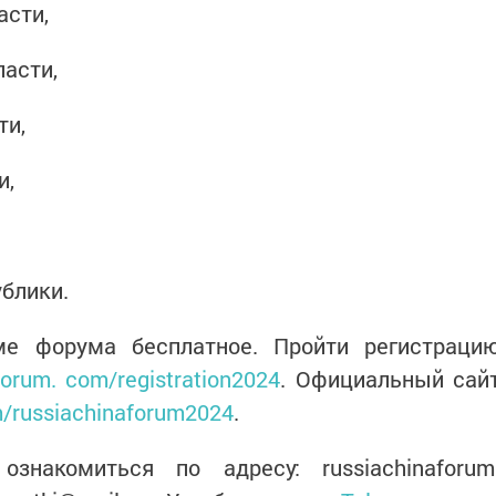
асти,
ласти,
ти,
и,
блики.
ме форума бесплатное. Пройти регистраци
forum. com/registration2024
. Официальный сай
m/russiachinaforum2024
.
накомиться по адресу: russiachinaforum