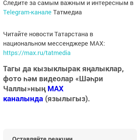
Следите за самым важным и интересным в
Telegram-канале
Татмедиа
Читайте новости Татарстана в
национальном мессенджере MАХ:
https://max.ru/tatmedia
Тагы да кызыклырак яңалыклар,
фото һәм видеолар «Шәһри
Чаллы»ның
MAX
каналында
(язылыгыз).
Оставляйте реакции