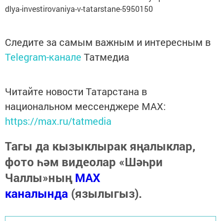
dlya-investirovaniya-v-tatarstane-5950150
Следите за самым важным и интересным в
Telegram-канале
Татмедиа
Читайте новости Татарстана в
национальном мессенджере MАХ:
https://max.ru/tatmedia
Тагы да кызыклырак яңалыклар,
фото һәм видеолар «Шәһри
Чаллы»ның
MAX
каналында
(язылыгыз).