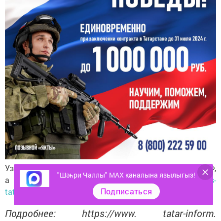
Узнайте больше о службе по контракту в рядах ВС РФ,
"Шәһри Чаллы" MAX каналына язылыгыз!
а также о премиях, льготах и выплатах на
heroes-
Подписаться
tatarstan. ru
или по телефону 117.
Подробнее: https://www. tatar-inform.