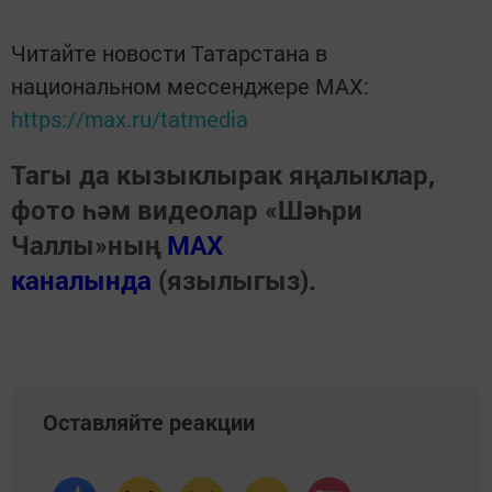
Читайте новости Татарстана в
национальном мессенджере MАХ:
https://max.ru/tatmedia
Тагы да кызыклырак яңалыклар,
фото һәм видеолар «Шәһри
Чаллы»ның
MAX
каналында
(язылыгыз).
Оставляйте реакции