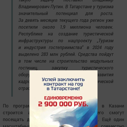
Владимирович Путин. В Татарстане у туризма
значительный потенциал для роста.
За девять месяцев текущего года регион уже
посетили около 1,9 миллиона человек.
Республике на создание туристической
инфраструктуры по нацпроекту „Туризм
и индустрия гостеприимства“ в 2024 году
выделено 283 млн рублей. Средства пойдут
в том числе на строительство модульных
гостиниц, закупку туристического
оборудования и работу Центра развития
кадрового потенциала туристической
отрасли», — сказал вице-премьер.
По программе льготного кредитования в Казани
строится акватермальный комплекс, его смогут
посещать до 1 миллиона человек в год. Ещё один
масштабный инвестпроект реализуется совместно