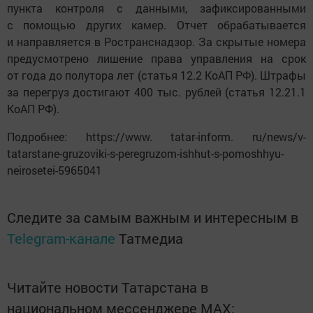
пункта контроля с данными, зафиксированными
с помощью других камер. Отчет обрабатывается
и направляется в Ространснадзор. За скрытые номера
предусмотрено лишение права управления на срок
от года до полутора лет (статья 12.2 КоАП РФ). Штрафы
за перегруз достигают 400 тыс. рублей (статья 12.21.1
КоАП РФ).
Подробнее: https://www. tatar-inform. ru/news/v-
tatarstane-gruzoviki-s-peregruzom-ishhut-s-pomoshhyu-
neirosetei-5965041
Следите за самым важным и интересным в
Telegram-канале
Татмедиа
Читайте новости Татарстана в
национальном мессенджере MАХ: