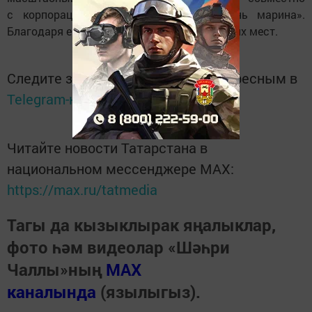
с корпорацией «Туризм. РФ» — «Казань марина».
Благодаря ему будет создано 2 тыс. рабочих мест.
Следите за самым важным и интересным в
Telegram-канале
Татмедиа
Читайте новости Татарстана в
национальном мессенджере MАХ:
https://max.ru/tatmedia
Тагы да кызыклырак яңалыклар,
фото һәм видеолар «Шәһри
Чаллы»ның
MAX
каналында
(язылыгыз).