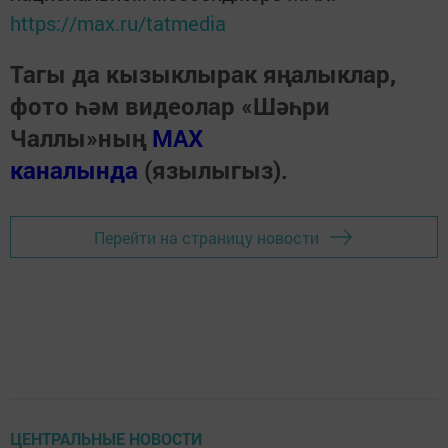
https://max.ru/tatmedia
Тагы да кызыклырак яңалыклар,
фото һәм видеолар «Шәһри
Чаллы»ның
MAX
каналында
(язылыгыз).
Перейти на страницу новости
ЦЕНТРАЛЬНЫЕ НОВОСТИ