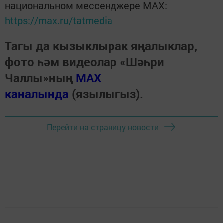
национальном мессенджере MАХ:
https://max.ru/tatmedia
Тагы да кызыклырак яңалыклар,
фото һәм видеолар «Шәһри
Чаллы»ның
MAX
каналында
(язылыгыз).
Перейти на страницу новости