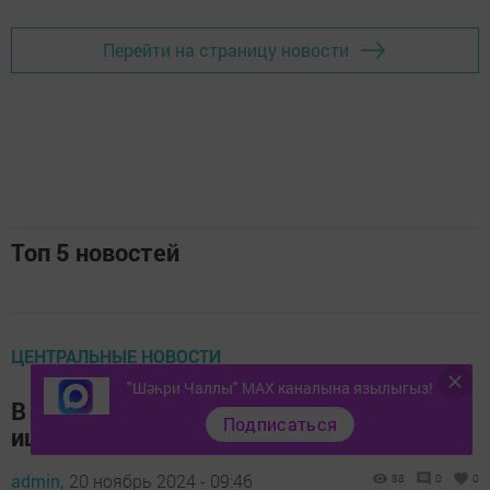
Перейти на страницу новости
Топ 5 новостей
ЦЕНТРАЛЬНЫЕ НОВОСТИ
"Шәһри Чаллы" MAX каналына язылыгыз!
В Татарстане грузовики с перегрузом
Подписаться
ищут с помощью нейросетей
admin,
20 ноябрь 2024 - 09:46
88
0
0