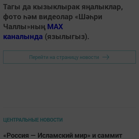
Тагы да кызыклырак яңалыклар,
фото һәм видеолар «Шәһри
Чаллы»ның
MAX
каналында
(язылыгыз).
Перейти на страницу новости
ЦЕНТРАЛЬНЫЕ НОВОСТИ
«Россия — Исламский мир» и саммит