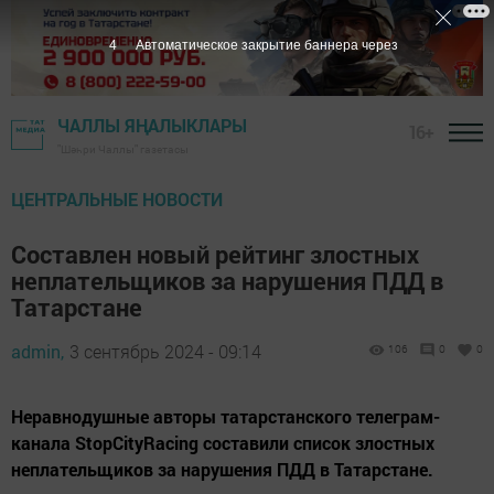
3
Автоматическое закрытие баннера через
ЧАЛЛЫ ЯҢАЛЫКЛАРЫ
16+
"Шәһри Чаллы" газетасы
ЦЕНТРАЛЬНЫЕ НОВОСТИ
Составлен новый рейтинг злостных
неплательщиков за нарушения ПДД в
Татарстане
admin,
3 сентябрь 2024 - 09:14
106
0
0
Неравнодушные авторы татарстанского телеграм-
канала StopCityRacing составили список злостных
неплательщиков за нарушения ПДД в Татарстане.