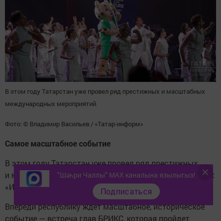
В этом году Татарстан уже провел ряд престижных и масштабных
международных мероприятий
Фото: © Владимир Васильев / «Татар-информ»
Самое масштабное событие
В этом году Татарстан уже провел ряд престижных
и масштабных международных мероприятий, таких как
"Шәһри Чаллы" MAX каналына язылыгыз!
«Игры Будущего», спортивные Игры стран БРИКС.
Подписаться
Впереди республику ждет масштабное, историческое
событие — встреча глав БРИКС, которая пройдет