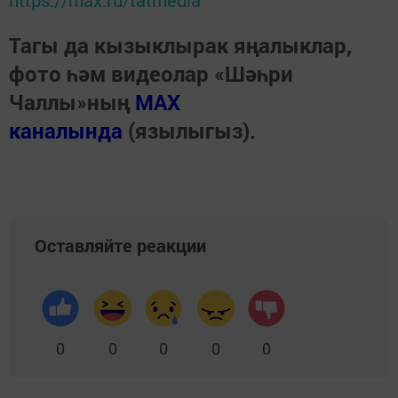
https://max.ru/tatmedia
Тагы да кызыклырак яңалыклар,
фото һәм видеолар «Шәһри
Чаллы»ның
MAX
каналында
(язылыгыз).
Оставляйте реакции
0
0
0
0
0