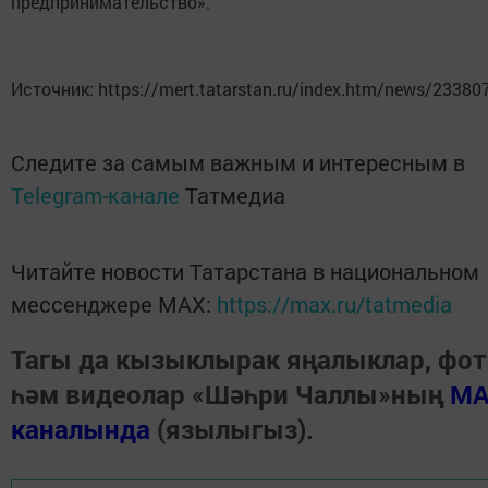
предпринимательство».
Источник: https://mert.tatarstan.ru/index.htm/news/23380
Следите за самым важным и интересным в
Telegram-канале
Татмедиа
Читайте новости Татарстана в национальном
мессенджере MАХ:
https://max.ru/tatmedia
Тагы да кызыклырак яңалыклар, фот
һәм видеолар «Шәһри Чаллы»ның
MA
каналында
(язылыгыз).