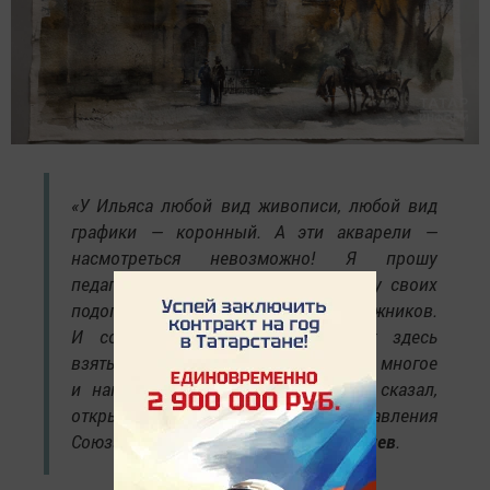
«У Ильяса любой вид живописи, любой вид
графики — коронный. А эти акварели —
насмотреться невозможно! Я прошу
педагогов привести на эту выставку своих
подопечных, начинающих художников.
И состоявшиеся художники могут здесь
взять многое, подсмотреть многое
и напитаться этим искусством», — сказал,
открывая выставку, председатель правления
Союза художников РТ
Альберт Шиабиев
.