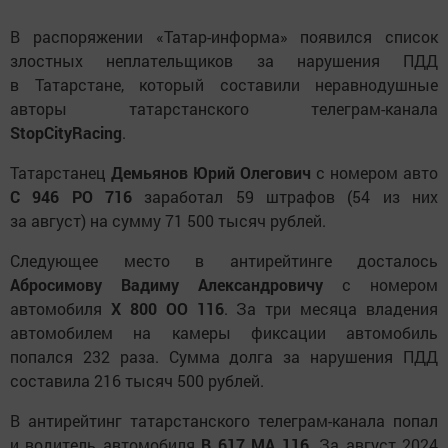
В распоряжении «Татар-информа» появился список
злостных неплательщиков за нарушения ПДД
в Татарстане, который составили неравнодушные
авторы татарстанского телеграм-канала
StopCityRacing
.
Татарстанец
Демьянов Юрий Олегович
с номером авто
С 946 РО 716
заработал 59 штрафов (54 из них
за август) на сумму 71 500 тысяч рублей.
Следующее место в антирейтинге досталось
Абросимову Вадиму Александровичу
с номером
автомобиля
Х 800 ОО 116
. За три месяца владения
автомобилем на камеры фиксации автомобиль
попался 232 раза. Сумма долга за нарушения ПДД
составила 216 тысяч 500 рублей.
В антирейтинг татарстанского телеграм-канала попал
и водитель автомобиля
В 617 МА 116
. За август 2024