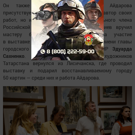
Он также подчеркнул, что Полина Айдарова
присутствует на выставке не только как автор своих
работ, но и как муза мужа, действительного члена
Российской академии художеств. Шиабиев вручил
мастеру благодарственное письмо за участие
в выставке «Красивая наша Россия» от имени главы
городского округа город Лисичанск ЛНР
Эдуарда
Сахненко
. Буквально на днях Союз художников
Татарстана вернулся из Лисичанска, где проводил
выставку и подарил восстанавливаемому городу
50 картин — среди них и работа Айдарова.