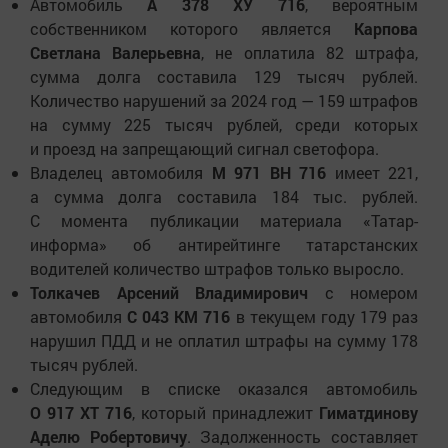
Автомобиль
А 378 ХУ 716
, вероятным
собственником которого является
Карпова
Светлана Валерьевна
, не оплатила 82 штрафа,
сумма долга составила 129 тысяч рублей.
Количество нарушений за 2024 год — 159 штрафов
на сумму 225 тысяч рублей, среди которых
и проезд на запрещающий сигнал светофора.
Владелец автомобиля
М 971 ВН 716
имеет 221,
а сумма долга составила 184 тыс. рублей.
С момента публикации материала «Татар-
информа» об антирейтинге татарстанских
водителей количество штрафов только выросло.
Толкачев Арсений Владимирович
с номером
автомобиля
С 043 КМ 716
в текущем году 179 раз
нарушил ПДД и не оплатил штрафы на сумму 178
тысяч рублей.
Следующим в списке оказался автомобиль
О 917 ХТ 716
, который принадлежит
Гиматдинову
Аделю Робертовичу
. Задолженность составляет