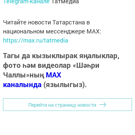
Telegram-канале
Татмедиа
Читайте новости Татарстана в
национальном мессенджере MАХ:
https://max.ru/tatmedia
Тагы да кызыклырак яңалыклар,
фото һәм видеолар «Шәһри
Чаллы»ның
MAX
каналында
(язылыгыз).
Перейти на страницу новости