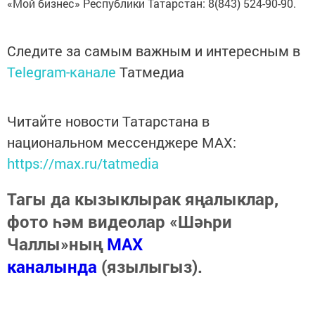
«Мой бизнес» Республики Татарстан: 8(843) 524-90-90.
Следите за самым важным и интересным в
Telegram-канале
Татмедиа
Читайте новости Татарстана в
национальном мессенджере MАХ:
https://max.ru/tatmedia
Тагы да кызыклырак яңалыклар,
фото һәм видеолар «Шәһри
Чаллы»ның
MAX
каналында
(язылыгыз).