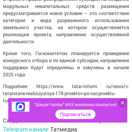
модульных некапитальных средств размещения
предусматривается новое условие — это соответствие
категории и вида разрешенного использования
земельного участка, на котором осуществляется
реализация проекта, направлению осуществляемой
деятельности.
Кроме того, Госкомитетом планируется проведение
конкурсного отбора и по единой субсидии, направления
поддержки будут определены и озвучены в начале
2025 года.
Подробнее: https://www. tatar-inform. ru/news/v-
tatarstane-realizuyutsya-178-proektov-po-nacproektu-
turizm-i-industriya-gostepriimstva-5965875
"Шәһри Чаллы" MAX каналына язылыгыз!
Подписаться
Следите за самым важным и интересным в
Telegram-канале
Татмедиа