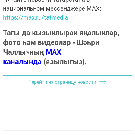
национальном мессенджере MАХ:
https://max.ru/tatmedia
Тагы да кызыклырак яңалыклар,
фото һәм видеолар «Шәһри
Чаллы»ның
MAX
каналында
(язылыгыз).
Перейти на страницу новости