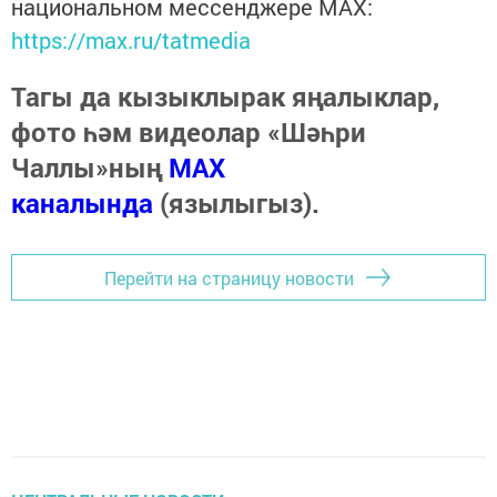
национальном мессенджере MАХ:
https://max.ru/tatmedia
Тагы да кызыклырак яңалыклар,
фото һәм видеолар «Шәһри
Чаллы»ның
MAX
каналында
(язылыгыз).
Перейти на страницу новости