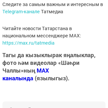
Следите за самым важным и интересным в
Telegram-канале
Татмедиа
Читайте новости Татарстана в
национальном мессенджере MАХ:
https://max.ru/tatmedia
Тагы да кызыклырак яңалыклар,
фото һәм видеолар «Шәһри
Чаллы»ның
MAX
каналында
(язылыгыз).