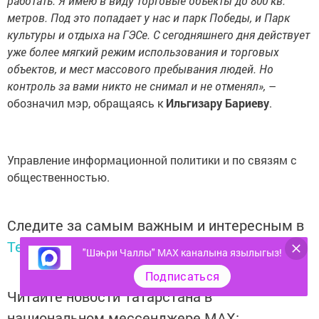
работать. Я имею в виду торговые объекты до 800 кв.
метров. Под это попадает у нас и парк Победы, и Парк
культуры и отдыха на ГЭСе. С сегодняшнего дня действует
уже более мягкий режим использования и торговых
объектов, и мест массового пребывания людей.
Но
контроль за вами никто не снимал и не отменял
»,
–
обозначил мэр, обращаясь к
Ильгизару Бариеву
.
Управление информационной политики и по связям с
общественностью.
Следите за самым важным и интересным в
Telegram-канале
Татмедиа
"Шәһри Чаллы" MAX каналына язылыгыз!
Подписаться
Читайте новости Татарстана в
национальном мессенджере MАХ: