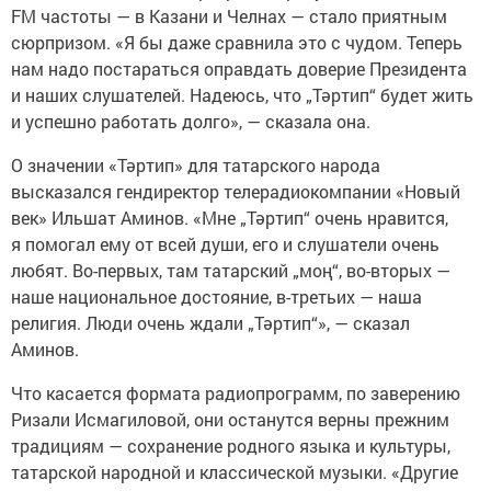
FM частоты — в Казани и Челнах — стало приятным
сюрпризом. «Я бы даже сравнила это с чудом. Теперь
нам надо постараться оправдать доверие Президента
и наших слушателей. Надеюсь, что „Тәртип“ будет жить
и успешно работать долго», — сказала она.
О значении «Тәртип» для татарского народа
высказался гендиректор телерадиокомпании «Новый
век» Ильшат Аминов. «Мне „Тәртип“ очень нравится,
я помогал ему от всей души, его и слушатели очень
любят. Во-первых, там татарский „моң“, во-вторых —
наше национальное достояние, в-третьих — наша
религия. Люди очень ждали „Тәртип“», — сказал
Аминов.
Что касается формата радиопрограмм, по заверению
Ризали Исмагиловой, они останутся верны прежним
традициям — сохранение родного языка и культуры,
татарской народной и классической музыки. «Другие