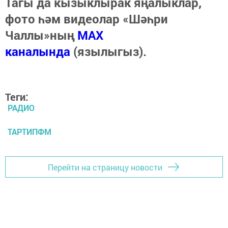
Тагы да кызыклырак яңалыклар,
фото һәм видеолар «Шәһри
Чаллы»ның
MAX
каналында
(язылыгыз).
Теги:
РАДИО
ТАРТИПФМ
Перейти на страницу новости