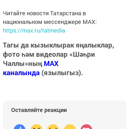
Читайте новости Татарстана в
национальном мессенджере MАХ:
https://max.ru/tatmedia
Тагы да кызыклырак яңалыклар,
фото һәм видеолар «Шәһри
Чаллы»ның
MAX
каналында
(язылыгыз).
Оставляйте реакции