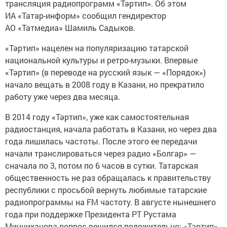
трансляция радиопрограмм «Тәртип». Об этом
ИА «Татар-информ» сообщил гендиректор
АО «Татмедиа» Шамиль Садыков.
«Тәртип» нацелен на популяризацию татарской
национальной культуры и ретро-музыки. Впервые
«Тәртип» (в переводе на русский язык — «Порядок»)
начало вещать в 2008 году в Казани, но прекратило
работу уже через два месяца.
В 2014 году «Тәртип», уже как самостоятельная
радиостанция, начала работать в Казани, но через два
года лишилась частоты. После этого ее передачи
начали транслироваться через радио «Болгар» —
сначала по 3, потом по 6 часов в сутки. Татарская
общественность не раз обращалась к правительству
республики с просьбой вернуть любимые татарские
радиопрограммы на FM частоту. В августе нынешнего
года при поддержке Президента РТ Рустама
Минниханова вопрос решился положительно: «Тәртип»