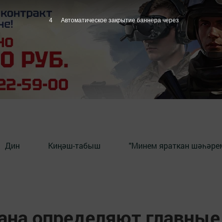
3
Автоматическое закрытие баннера через
Дин
Киңәш-табыш
"Минем яраткан шәһәрем
ана определяют главные