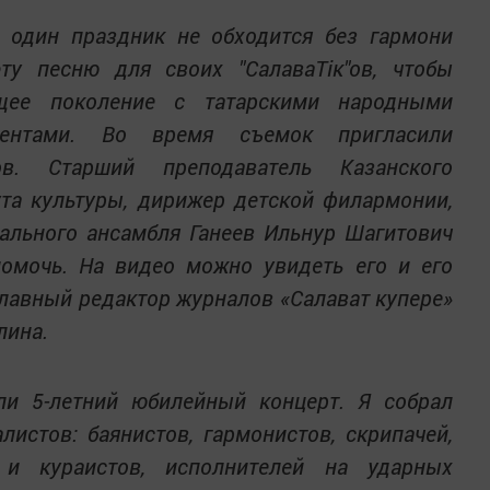
и один праздник не обходится без гармони
у песню для своих "СалаваТік"ов, чтобы
ющее поколение с татарскими народными
ментами. Во время съемок пригласили
в. Старший преподаватель Казанского
ута культуры, дирижер детской филармонии,
ального ансамбля Ганеев Ильнур Шагитович
помочь. На видео можно увидеть его и его
главный редактор журналов «Салават купере»
лина.
и 5-летний юбилейный концерт. Я собрал
листов: баянистов, гармонистов, скрипачей,
 и кураистов, исполнителей на ударных