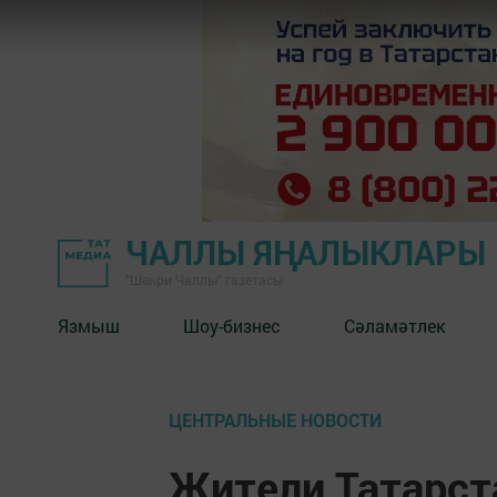
ЧАЛЛЫ ЯҢАЛЫКЛАРЫ
"Шәһри Чаллы" газетасы
Язмыш
Шоу-бизнес
Сәламәтлек
ЦЕНТРАЛЬНЫЕ НОВОСТИ
Жители Татарст