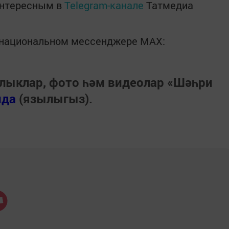
интересным в
Telegram-канале
Татмедиа
в национальном мессенджере MАХ:
лыклар, фото һәм видеолар «Шәһри
нда
(язылыгыз).