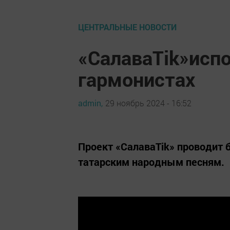
ЦЕНТРАЛЬНЫЕ НОВОСТИ
«СалаваTik»исп
гармонистах
admin,
29 ноябрь 2024 - 16:52
Проект «СалаваТіk» проводит 
татарским народным песням.