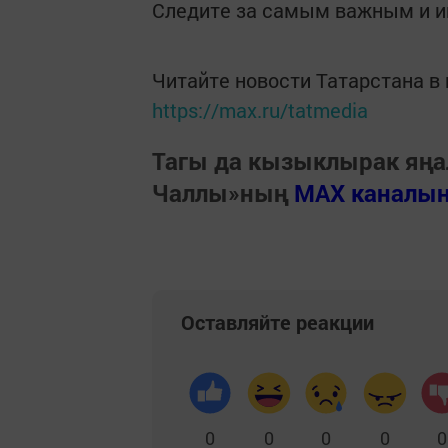
Следите за самым важным и 
Читайте новости Татарстана 
https://max.ru/tatmedia
Тагы да кызыклырак яңа
Чаллы»ның
MAX каналы
Оставляйте реакции
0
0
0
0
0