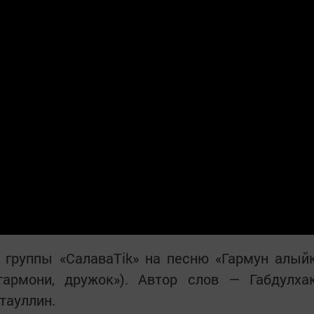
 группы «СалаваТіk» на песню «Гармун алый
гармони, дружок»). Автор слов — Габдулха
тауллин.