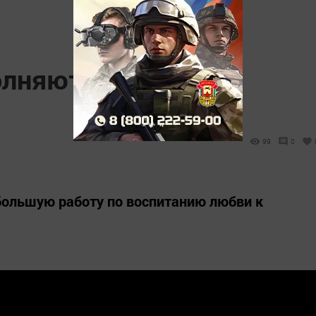
олняют песню о
99
0
большую работу по воспитанию любви к