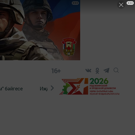
16+
" бәйгесе
Иҗат
Реклама
Онлайн язы