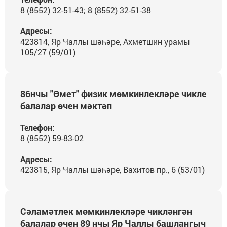
8 (8552) 32-51-43; 8 (8552) 32-51-38
Адресы:
423814, Яр Чаллы шәһәре, Ахметшин урамы
105/27 (59/01)
86нчы "Өмет" физик мөмкинлекләре чикле
балалар өчен мәктәп
Телефон:
8 (8552) 59-83-02
Адресы:
423815, Яр Чаллы шәһәре, Вахитов пр., 6 (53/01)
Сәламәтлек мөмкинлекләре чикләнгән
балалар өчен 89 нчы Яр Чаллы башлангыч