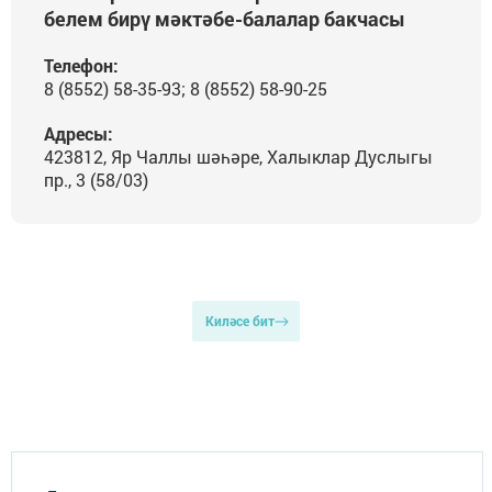
белем бирү мәктәбе-балалар бакчасы
Телефон:
8 (8552) 58-35-93; 8 (8552) 58-90-25
Адресы:
423812, Яр Чаллы шәһәре, Халыклар Дуслыгы
пр., 3 (58/03)
Киләсе бит