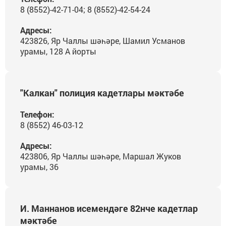
8 (8552)-42-71-04; 8 (8552)-42-54-24
Адресы:
423826, Яр Чаллы шәһәре, Шамил Усманов
урамы, 128 А йорты
"Калкан" полиция кадетлары мәктәбе
Телефон:
8 (8552) 46-03-12
Адресы:
423806, Яр Чаллы шәһәре, Маршал Жуков
урамы, 36
И. Маннанов исемендәге 82нче кадетлар
мәктәбе