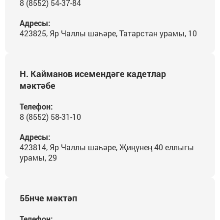
8 (8552) 54-37-84
Адресы:
423825, Яр Чаллы шәһәре, Татарстан урамы, 10
Н. Кайманов исемендәге кадетлар
мәктәбе
Телефон:
8 (8552) 58-31-10
Адресы:
423814, Яр Чаллы шәһәре, Җиңүнең 40 еллыгы
урамы, 29
55нче мәктәп
Телефон: