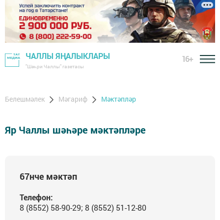
ЧАЛЛЫ ЯҢАЛЫКЛАРЫ
16+
"Шәһри Чаллы" газетасы
Белешмәлек
Мәгариф
Мәктәпләр
Яр Чаллы шәһәре мәктәпләре
67нче мәктәп
Телефон:
8 (8552) 58-90-29; 8 (8552) 51-12-80