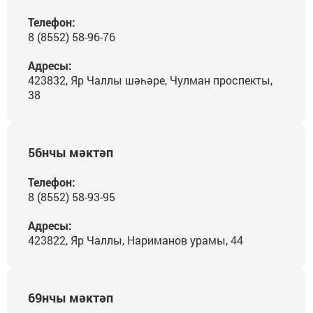
Телефон:
8 (8552) 58-96-76
Адресы:
423832, Яр Чаллы шәһәре, Чулман проспекты,
38
56нчы мәктәп
Телефон:
8 (8552) 58-93-95
Адресы:
423822, Яр Чаллы, Нариманов урамы, 44
69нчы мәктәп