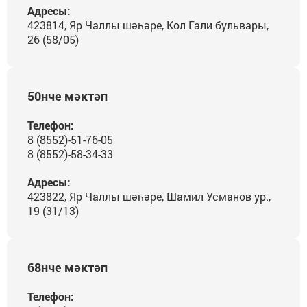
Адресы:
423814, Яр Чаллы шәһәре, Кол Гали бульвары,
26 (58/05)
50нче мәктәп
Телефон:
8 (8552)-51-76-05
8 (8552)-58-34-33
Адресы:
423822, Яр Чаллы шәһәре, Шамил Усманов ур.,
19 (31/13)
68нче мәктәп
Телефон: