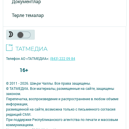
Документлар
Төрле темалар
Телефон АО «ТАТМЕДИА»:
(843) 222 09 84
16+
© 2011 - 2026. Шәһри Чаллы. Все права защищены.
© ТАТМЕДИА. Все материалы, размещенные на сайте, защищены
законом.
Перепечатка, воспроизведение и распространение в любом объеме
информации,
размещенной на сайте, возможна только с письменного согласия
редакций СМИ.
При поддержке Республиканского агентства по печати и массовым
коммуникациям.