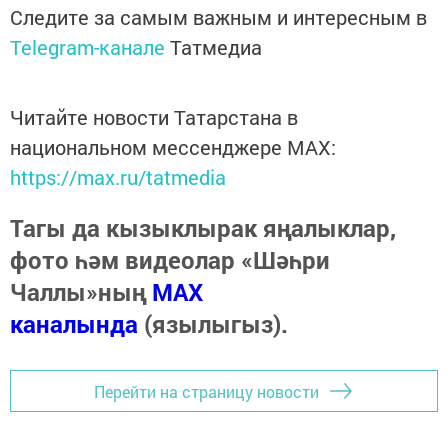
Следите за самым важным и интересным в
Telegram-канале
Татмедиа
Читайте новости Татарстана в
национальном мессенджере MАХ:
https://max.ru/tatmedia
Тагы да кызыклырак яңалыклар,
фото һәм видеолар «Шәһри
Чаллы»ның
MAX
каналында
(язылыгыз).
Перейти на страницу новости