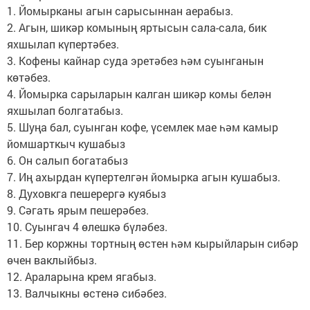
1. Йомырканы агын сарысыннан аерабыз.
2. Агын, шикәр комының яртысын сала-сала, бик
яхшылап күпертәбез.
3. Кофены кайнар суда эретәбез һәм суынганын
көтәбез.
4. Йомырка сарыларын калган шикәр комы белән
яхшылап болгатабыз.
5. Шуңа бал, суынган кофе, үсемлек мае һәм камыр
йомшарткыч кушабыз
6. Он салып богатабыз
7. Иң ахырдан күпертелгән йомырка агын кушабыз.
8. Духовкга пешерергә куябыз
9. Сәгать ярым пешерәбез.
10. Суынгач 4 өлешкә бүләбез.
11. Бер коржны тортның өстен һәм кырыйларын сибәр
өчен ваклыйбыз.
12. Араларына крем ягабыз.
13. Валчыкны өстенә сибәбез.