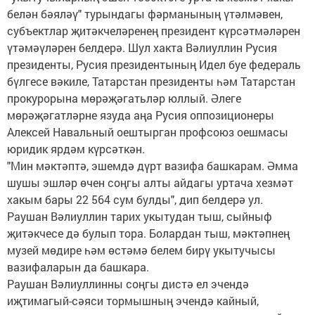
белән бәяләү" турындагы фәрманының үтәлмәвен,
субъектлар җитәкчеләренең президент күрсәтмәләрен
үтәмәүләрен белдерә. Шул хакта Вәлиуллин Русия
президенты, Русия президентының Идел буе федераль
бүлгесе вәкиле, Татарстан президенты һәм Татарстан
прокурорына мөрәҗәгатьләр юллый. Әлеге
мөрәҗәгатләрне язуда аңа Русия оппозиционеры
Алексей Навальный оештырган профсоюз оешмасы
юридик ярдәм күрсәткән.
"Мин мәктәптә, эшемдә дүрт вазифа башкарам. Әмма
шушы эшләр өчен соңгы алты айдагы уртача хезмәт
хакым бары 22 564 сум булды", дип белдерә ул.
Раушан Вәлиуллин тарих укытудан тыш, сыйныф
җитәкчесе дә булып тора. Болардан тыш, мәктәпнең
музей мөдире һәм өстәмә белем бирү укытучысы
вазифаларын да башкара.
Раушан Вәлиуллинны соңгы дистә ел эчендә
иҗтимагый-сәяси тормышның эчендә кайный,