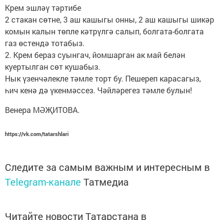
Крем эшләү тәртибе
2 стакан сөтне, 3 аш кашыгы онны, 2 аш кашыгы шикәр
комын калын төпле кәтрүлгә салып, болгата-болгата
газ өстендә тотабыз.
2. Крем бераз суынгач, йомшарган ак май белән
куертылган сөт кушабыз.
Нык үзенчәлекле тәмле торт бу. Пешереп карасагыз,
һич кенә дә үкенмәссез. Чәйләрегез тәмле булын!
Венера МӘҖИТОВА.
https://vk.com/tatarshlari
Следите за самым важным и интересным в
Telegram-канале
Татмедиа
Читайте новости Татарстана в