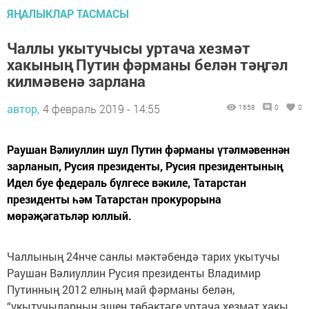
ЯҢАЛЫКЛАР ТАСМАСЫ
Чаллы укытучысы уртача хезмәт
хакының Путин фәрманы белән тәңгәл
килмәвенә зарлана
автор,
4 февраль 2019 - 14:55
1658
0
0
Раушан Вәлиуллин шул Путин фәрманы үтәлмәвеннән
зарланып, Русия президенты, Русия президентының
Идел буе федераль бүлгесе вәкиле, Татарстан
президенты һәм Татарстан прокурорына
мөрәҗәгатьләр юллый.
Чаллының 24нче санлы мәктәбендә тарих укытучы
Раушан Вәлиуллин Русия президенты Владимир
Путинның 2012 елның май фәрманы белән,
“укытучыларның эшен төбәктәге уртача хезмәт хакы