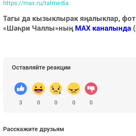
https://max.ru/tatmedia
Тагы да кызыклырак яңалыклар, фот
«Шәһри Чаллы»ның
MAX каналында
(
Оставляйте реакции
3
0
0
0
0
Расскажите друзьям