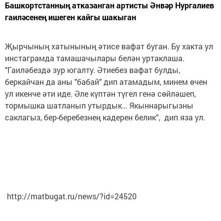
Башкортстанның атказанган артисты Әнвәр Нургалиев
гаиләсенең ишеген кайгы шакыган
Җырчының хатынының әтисе вафат буган. Бу хакта ул
инстаграмда тамашачылары белән уртаклаша.
"Гаиләбездә зур югалту. Әтиебез вафат булды,
беркайчан да аны "бабай" дип атамадым, минем өчен
ул икенче әти иде. Әле күптән түгел генә сөйләшеп,
тормышка шатланып утырдык… Якыннарыгызны
саклагыз, бер-беребезнең кадерен белик”, дип яза ул.
http://matbugat.ru/news/?id=24520