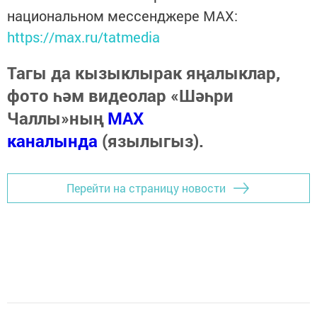
национальном мессенджере MАХ:
https://max.ru/tatmedia
Тагы да кызыклырак яңалыклар,
фото һәм видеолар «Шәһри
Чаллы»ның
MAX
каналында
(язылыгыз).
Перейти на страницу новости