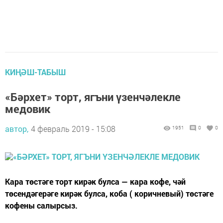
КИҢӘШ-ТАБЫШ
«Бәрхет» торт, ягъни үзенчәлекле
медовик
автор,
4 февраль 2019 - 15:08
1951
0
0
Кара төстәге торт кирәк булса — кара кофе, чәй
төсендәгерәге кирәк булса, коба ( коричневый) төстәге
кофены салырсыз.