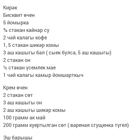
Кирәк
Бисквит өчен
5 йомырка
¾ стакан кайнар су
2 чәй калагы кофе
1, 5 стакан шикәр комы
3 аш кашыгы бал ( сыек булса, 5 аш кашыгы)
2 стакан он
½ стакан үсемлек мае
1 чәй калагы камыр йомшарткыч
Крем өчен
2 стакан сөт
3 аш кашыгы он
2 аш кашыгы шикәр комы
100 грамм ак май
200 грамм куертылган сөт ( вареная сгущенка түгел)
Эш барышы