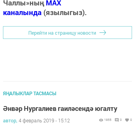
Чаллы»ның
MAX
каналында
(язылыгыз).
Перейти на страницу новости
ЯҢАЛЫКЛАР ТАСМАСЫ
Әнвәр Нургалиев гаиләсендә югалту
автор,
4 февраль 2019 - 15:12
1855
0
0