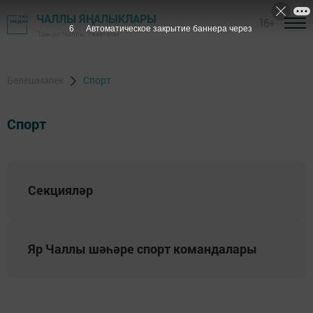
ЧАЛЛЫ ЯҢАЛЫКЛАРЫ
16+
6
Автоматическое закрытие баннера через
"Шәһри Чаллы" газетасы
Белешмәлек
Спорт
Спорт
Секцияләр
Яр Чаллы шәһәре спорт командалары