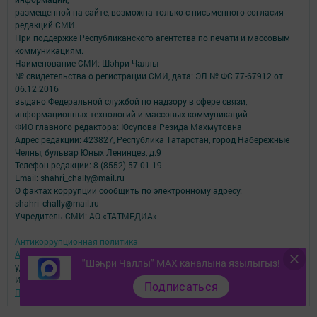
размещенной на сайте, возможна только с письменного согласия
редакций СМИ.
При поддержке Республиканского агентства по печати и массовым
коммуникациям.
Наименование СМИ: Шəhри Чаллы
№ свидетельства о регистрации СМИ, дата: ЭЛ № ФС 77-67912 от
06.12.2016
выдано Федеральной службой по надзору в сфере связи,
информационных технологий и массовых коммуникаций
ФИО главного редактора: Юсупова Резида Махмутовна
Адрес редакции: 423827, Республика Татарстан, город Набережные
Челны, бульвар Юных Ленинцев, д.9
Телефон редакции: 8 (8552) 57-01-19
Email: shahri_chally@mail.ru
О фактах коррупции сообщить по электронному адресу:
shahri_chally@mail.ru
Учредитель СМИ: АО «ТАТМЕДИА»
Антикоррупционная политика
АО «ТАТМЕДИА» использует «cookie»
для персонализации сервисов и
"Шәһри Чаллы" MAX каналына язылыгыз!
удобства пользователей сайтом.
Использование «cookie» можно отменить в настройках браузера.
Подписаться
Политика конфиденциальности