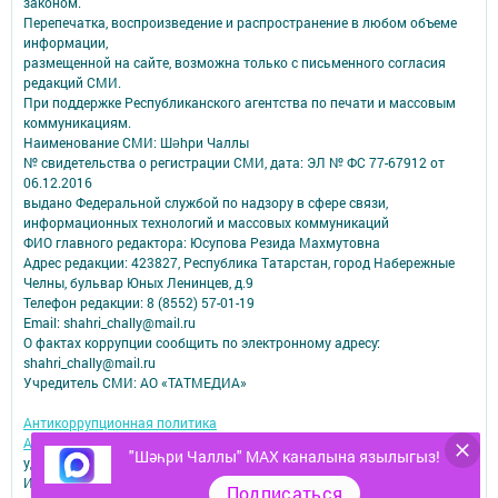
законом.
Перепечатка, воспроизведение и распространение в любом объеме
информации,
размещенной на сайте, возможна только с письменного согласия
редакций СМИ.
При поддержке Республиканского агентства по печати и массовым
коммуникациям.
Наименование СМИ: Шəhри Чаллы
№ свидетельства о регистрации СМИ, дата: ЭЛ № ФС 77-67912 от
06.12.2016
выдано Федеральной службой по надзору в сфере связи,
информационных технологий и массовых коммуникаций
ФИО главного редактора: Юсупова Резида Махмутовна
Адрес редакции: 423827, Республика Татарстан, город Набережные
Челны, бульвар Юных Ленинцев, д.9
Телефон редакции: 8 (8552) 57-01-19
Email: shahri_chally@mail.ru
О фактах коррупции сообщить по электронному адресу:
shahri_chally@mail.ru
Учредитель СМИ: АО «ТАТМЕДИА»
Антикоррупционная политика
АО «ТАТМЕДИА» использует «cookie»
для персонализации сервисов и
"Шәһри Чаллы" MAX каналына язылыгыз!
удобства пользователей сайтом.
Использование «cookie» можно отменить в настройках браузера.
Подписаться