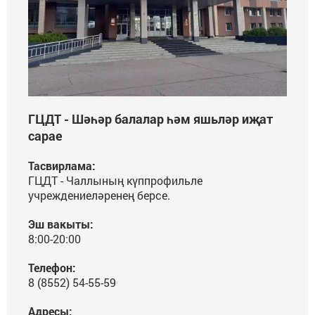
ГЦДТ - Шәһәр балалар һәм яшьләр иҗат
сарае
Тасвирлама:
ГЦДТ - Чаллының күппрофильле
учреждениеләренең берсе.
Эш вакыты:
8:00-20:00
Телефон:
8 (8552) 54-55-59
Адресы: