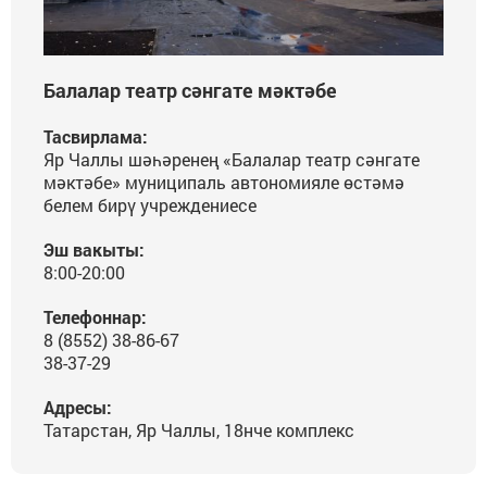
Балалар театр сәнгате мәктәбе
Тасвирлама:
Яр Чаллы шәһәренең «Балалар театр сәнгате
мәктәбе» муниципаль автономияле өстәмә
белем бирү учреждениесе
Эш вакыты:
8:00-20:00
Телефоннар:
8 (8552) 38-86-67
38-37-29
Адресы:
Татарстан, Яр Чаллы, 18нче комплекс