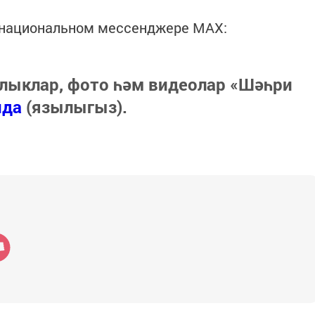
в национальном мессенджере MАХ:
лыклар, фото һәм видеолар «Шәһри
нда
(язылыгыз).