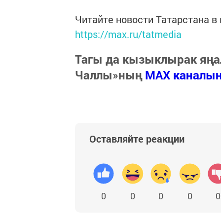
Читайте новости Татарстана 
https://max.ru/tatmedia
Тагы да кызыклырак яңа
Чаллы»ның
MAX каналы
Оставляйте реакции
0
0
0
0
0