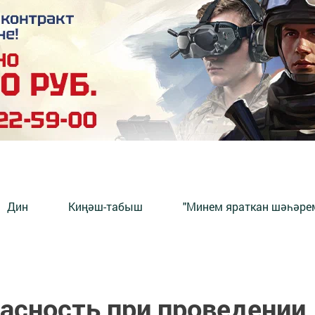
Дин
Киңәш-табыш
"Минем яраткан шәһәрем
асность при проведении