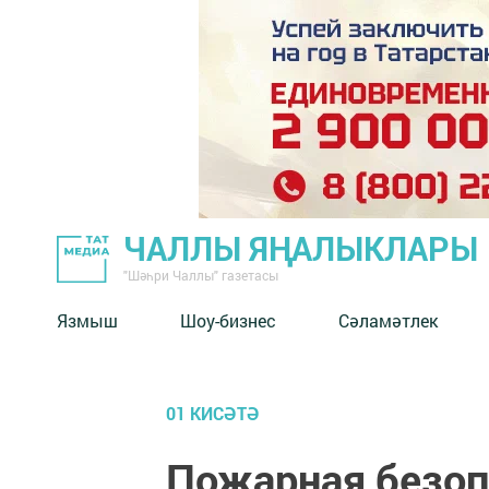
ЧАЛЛЫ ЯҢАЛЫКЛАРЫ
"Шәһри Чаллы" газетасы
Язмыш
Шоу-бизнес
Сәламәтлек
01 КИСӘТӘ
Пожарная безоп