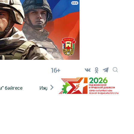
16+
" бәйгесе
Иҗат
Реклама
Онлайн язы