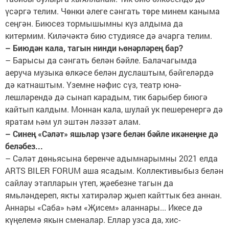
үсәргә телим. Чөнки әлеге сәнгать төре минем каныма
сеңгән. Биюсез тормышымны күз алдыма да
китермим. Киләчәктә бию студиясе дә ачарга телим.
– Биюдән кала, тагын нинди һөнәрләрең бар?
– Барысы да сәнгать белән бәйле. Балачагымда
аеруча музыка өлкәсе белән дуслаштым, бәйгеләрдә
дә катнаштым. Үземне нәфис сүз, театр юнә-
лешләрендә дә сынап карадым, тик барыбер биюгә
кайтып калдым. Моннан кала, шулай ук пешеренергә дә
яратам һәм ул эштән ләззәт алам.
– Синең «Сәләт» яшьләр үзәге белән бәйле икәнеңне дә
беләбез...
– Сәләт дөньясына беренче адымнарымны 2021 елда
ARTS BILER FORUM аша ясадым. Коллективыбыз белән
сайлау этапларын үтеп, җәебезне тагын да
ямьләндереп, якты хатирәләр җыеп кайттык без аннан.
Аннары «Саба» һәм «Җисем» аланнары... Икесе дә
күңелемә якын сменалар. Еллар узса да, хис-