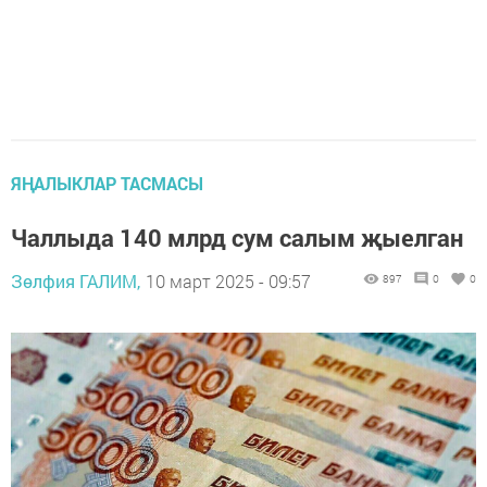
ЯҢАЛЫКЛАР ТАСМАСЫ
Чаллыда 140 млрд сум салым җыелган
Зөлфия ГАЛИМ,
10 март 2025 - 09:57
897
0
0