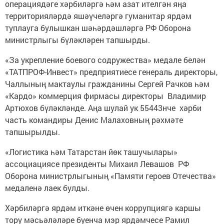
операциядәге хәрбиләргә һәм азат ителгән яңа
территорияләрдә яшәүчеләргә гуманитар ярдәм
туплауга булышкан шәһәрдәшләргә РФ Оборона
министрлыгы бүләкләрен тапшырды.
«За укрепление боевого содружества» медале белән
«ТАТПРОФ-Инвест» предприятиесе генераль директоры,
Чаллының мактаулы гражданины Сергей Рачков һәм
«Кардо» коммерция фирмасы директоры Владимир
Артюхов бүләкләнде. Аңа шулай ук 55443нче хәрби
часть командиры Денис Малаховның рәхмәте
тапшырылды.
«Логистика һәм Татарстан йөк ташучылары»
ассоциациясе президенты Михаил Левашов РФ
Оборона министрлыгының «Памяти героев Отечества»
медаленә лаек булды.
Хәрбиләргә ярдәм иткәне өчен коррупциягә каршы
тору мәсьәләләре буенча мэр ярдәмчесе Рамил