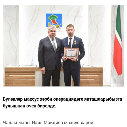
Бүләкләр махсус хәрби операциядәге якташларыбызга
булышкан өчен бирелде.
Чаллы мэры Наил Мәһдиев махсус хәрби