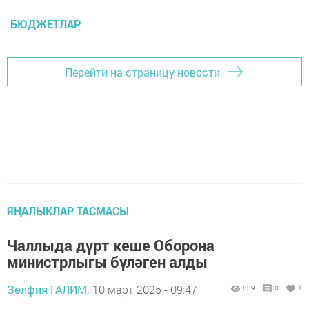
БЮДЖЕТЛАР
Перейти на страницу новости
ЯҢАЛЫКЛАР ТАСМАСЫ
Чаллыда дүрт кеше Оборона
министрлыгы бүләген алды
Зөлфия ГАЛИМ,
10 март 2025 - 09:47
839
0
1