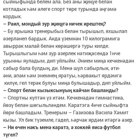
сыйныфында белем ала. Без аны җиңүе белән
котладык һәм әлеге спорт төре турында әңгәмә
кордык.
– Раил, мондый зур җиңүгә ничек ирештең?
– Бу ярышка тренерыбыз белән тырышып, яхшылап
әзерләнеп бардык. Анда үземнән 10 килограммга
авыррак малай белән көрәшергә туры килде.
Тырышлыгым һәм зур әзерлек нәтиҗәсендә 1нче
урынны яуладым, дип уйлыйм. Әнием миңа кечкенәдән
сабыр бала булдың, ди. Менә шул сабырлык, әти-
әни, апам һәм энемнең яратуы, һәрвакыт ярдәмгә
килүе, гел терәк булуы миңа булышадыр, дип уйлыйм.
– Спорт белән кызыксынуың кайчан башланды?
– Спортны күптән үз итәм. Кечкенәдән гимнастика,
йөзү белән шөгыльләндем. Каратэга 4нче сыйныфта
йөри башладым. Тренерым – Газизова Вәсилә Хәмит
кызы. Ул бик түземле, гадел, һәрчак ярдәм итәргә әзер.
– Ни өчен нәкъ менә каратэ, ә хоккей яисә футбол
түгел?