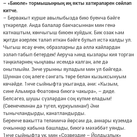
– «Биюле» тормышыңның иң якты хатирәләрен сөйләп
китче.
– Бервакыт күрше авылыбызда бию буенча бәйге
үткәрелде. Анда балалар бакчасыннан мин генә
катнаштым, көнчыгыш биюен куйдык. Бик озак һәм
җитди әзерлек таләп иткән бәйге булып истә калды ул.
Чыгыш ясау өчен, образларны да әллә кайлардан
эзләп-табып бетердек! Аеруча һинд кызлары кия торган
тәңкәләрнең чыңлавы исемдә калган, әле дә
онытмыйм. 3нче урынны яуладым мин ул бәйгедә.
Шуннан соң әлеге сәнгать төре белән кызыксынуым
көчәйде. 1нче сыйныфта укыганда, әни: «Кызым,
сине Альмира Фоатовна биюгә чакыра», – диде.
Белсәгез, шушы сүзләрдән соң күпме еладым!
(Сөенечемнән дә түгел, куркуымнан!) Әни
тынычландырды, канатландырды.
Беренче вакытта теләмичә йөрсәм дә, аннары күземдә
очкыннар кабына башлады, биюгә мәхәббәт уянды.
1нче сыйныфта ук, мин «Созвездие – Йолдызлык»