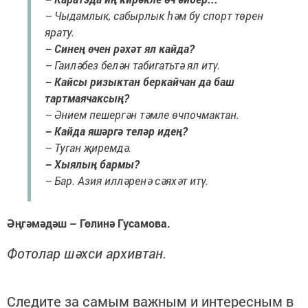
– Чыдамлык, сабырлык һәм бу спорт төрен
ярату.
– Синең өчен рәхәт ял кайда?
– Гаиләбез белән табигатьтә ял итү.
– Кайсы ризыктан беркайчан да баш
тартмаячаксың?
– Әнием пешергән тәмле өчпочмактан.
– Кайда яшәргә теләр идең?
– Туган җиремдә.
– Хыялың бармы?
– Бар. Азия илләренә сәяхәт итү.
Әңгәмәдәш – Гөлинә Гусамова.
Фотолар шәхси архивтан.
Следите за самым важным и интересным в