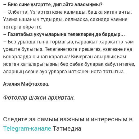
– Бию сине үзгәртте, дип әйтә аласыңмы?
– Әлбәттә! Үзгәртеп кенә калмады, башка яктан ачты.
Үземә ышаныч тудырды, оялмаска, сәхнәдә үземне
тотарга өйрәтте.
– Газетабыз укучыларына теләкләрең дә бардыр...
– Бер урында гына тормагыз, һәрвакыт хәрәкәттә һәм
үсештә булыгыз. Теләгәнегезгә ирешегез, үзегезне яңа
һөнәрләрдә сынап карагыз! Кичергән авырлык һәм
ясаган хаталарыгызны бер сабак буларак кабул итегез,
аларның сезне зур үрләргә илткәнен истә тотыгыз.
Азалия Мифтахо­ва.
Фотолар шәхси архивтан.
Следите за самым важным и интересным в
Telegram-канале
Татмедиа