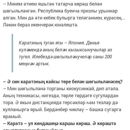
– Минем әтием яшьтән татарча көрәш белән
шөгыльләнгән. Республика буенча призлы урыннар
алган. Мин дә әти кебек булырга теләгәнмен, күрәсең...
Ләкин бераз икенчерәк юнәлештә.
Каратэның туган ягы – Япония. Дөнья
күләмендә аның белән кызыксынучылар аз
түгел. Илебездә шөгыльләнүчеләр саны 200
меңнән артык.
– Ә син каратэның кайсы төре белән шөгыльләнәсең?
– Мин шөгыльләнә торганы киокусинкай, дип атала.
Аның техникасы, нигездә, төрле төрдәге сугулардан
тора. Ә якын дистанциядә терсәкләр һәм тезләр дә
кулланырга ярый. Бердәнбер чикләү – башка сугарга
ярамый.
– Каратэ – ул көндәшеңә каршы көрәш. Ә көрәштә