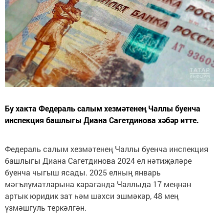
Бу хакта Федераль салым хезмәтенең Чаллы буенча
инспекция башлыгы Диана Сагетдинова хәбәр итте.
Федераль салым хезмәтенең Чаллы буенча инспекция
башлыгы Диана Сагетдинова 2024 ел нәтиҗәләре
буенча чыгыш ясады. 2025 елның январь
мәгълүматларына караганда Чаллыда 17 меңнән
артык юридик зат һәм шәхси эшмәкәр, 48 мең
үзмәшгуль теркәлгән.