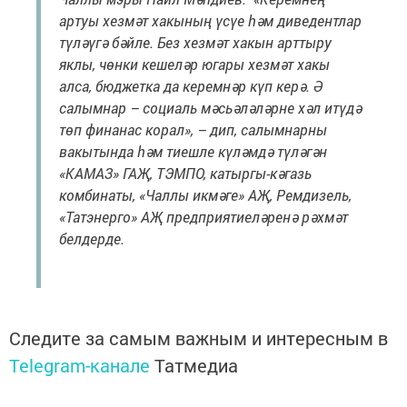
артуы хезмәт хакының үсүе һәм диведентлар
түләүгә бәйле. Без хезмәт хакын арттыру
яклы, чөнки кешеләр югары хезмәт хакы
алса, бюджетка да керемнәр күп керә. Ә
салымнар – социаль мәсьәләләрне хәл итүдә
төп финанас корал», – дип, салымнарны
вакытында һәм тиешле күләмдә түләгән
«КАМАЗ» ГАҖ, ТЭМПО, катыргы-кәгазь
комбинаты, «Чаллы икмәге» АҖ, Ремдизель,
«Татэнерго» АҖ предприятиеләренә рәхмәт
белдерде.
Следите за самым важным и интересным в
Telegram-канале
Татмедиа