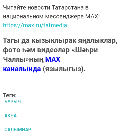
Читайте новости Татарстана в
национальном мессенджере MАХ:
https://max.ru/tatmedia
Тагы да кызыклырак яңалыклар,
фото һәм видеолар «Шәһри
Чаллы»ның
MAX
каналында
(язылыгыз).
Теги:
БУРЫЧ
АКЧА
САЛЫМНАР