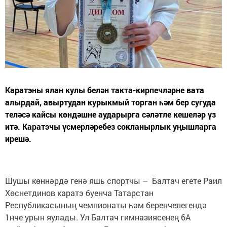
Каратэны ялан кулы белән такта-кирпечләрне вата
алырдай, авыртудан курыкмый торган һәм бер сугуда
теләсә кайсы көндәшне аударырга сәләтле кешеләр үз
итә. Каратэчы үсмерләребез сокланырлык уңышларга
ирешә.
Шушы көннәрдә генә яшь спортчы – Балтач егете Раил
Хөснетдинов каратэ буенча Татарстан
Республикасының чемпионаты һәм беренчелегендә
1нче урын яулады. Ул Балтач гимназиясенең 6А