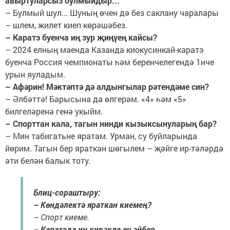
авыртуларсыз булмыйдыр...
– Булмый шул... Шуның өчен дә без саклану чаралары
– шлем, жилет киеп көрәшәбез.
– Каратэ буенча иң зур җиңүең кайсы?
– 2024 елның маенда Казанда киокусинкай-каратэ
буенча Россия чемпионаты һәм беренчелегендә 1нче
урын яуладым.
– Афәрин! Мәктәптә дә алдынгылар рәтендәме син?
– Әлбәттә! Барысына да өлгерәм. «4» һәм «5»
билгеләренә генә укыйм.
– Спорттан кала, тагын нинди кызыксынуларың бар?
– Мин табигатьне яратам. Урман, су буйларында
йөрим. Тагын бер яраткан шөгылем – җәйге ир-тәләрдә
әти белән балык тоту.
Блиц-сораштыру:
– Көндәлектә яраткан киемең?
– Спорт киеме.
– Каратэда иң кирәкле өч әйбер...