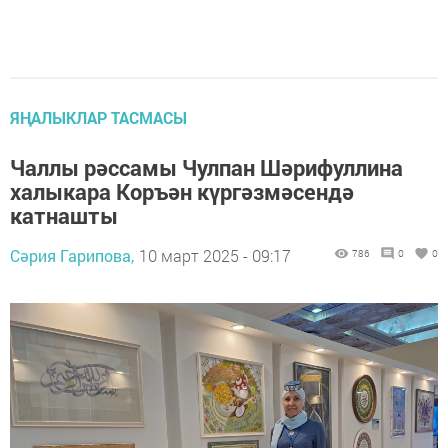
ЯҢАЛЫКЛАР ТАСМАСЫ
Чаллы рәссамы Чулпан Шәрифуллина
халыкара Коръән күргәзмәсендә
катнашты
Сәрия Гарипова,
10 март 2025 - 09:17
786
0
0