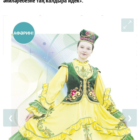
әниләребезне таң калдыра идек».
❮
❯