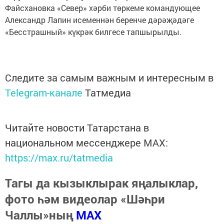
Файсхановка «Север» хәрби төркеме командующее
Александр Лапин исеменнән беренче дәрәҗәдәге
«Бесстрашный» күкрәк билгесе тапшырылды.
Следите за самым важным и интересным в
Telegram-канале
Татмедиа
Читайте новости Татарстана в
национальном мессенджере MАХ:
https://max.ru/tatmedia
Тагы да кызыклырак яңалыклар,
фото һәм видеолар «Шәһри
Чаллы»ның
MAX