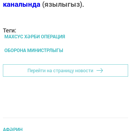
каналында
(язылыгыз).
Теги:
МАХСУС ХӘРБИ ОПЕРАЦИЯ
ОБОРОНА МИНИСТРЛЫГЫ
Перейти на страницу новости
АФӘРИН