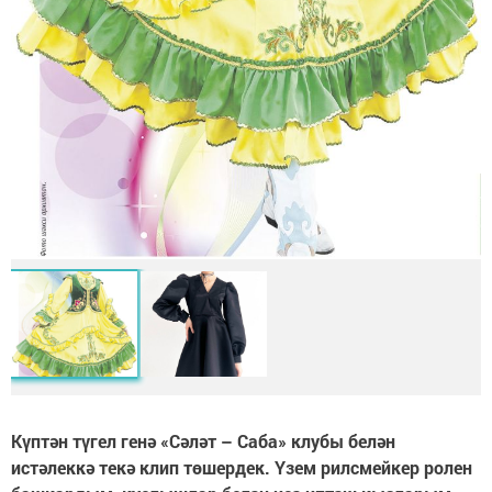
Күптән түгел генә «Сәләт – Саба» клубы белән
истәлеккә текә клип төшердек. Үзем рилсмейкер ролен