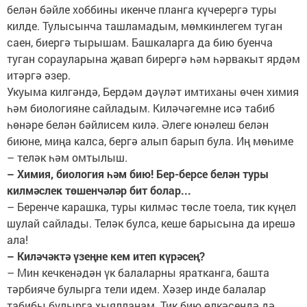
белән бәйле хоббины икенче планга күчерергә туры
килде. Тулысынча ташламадым, мөмкинлегем туган
саен, биергә тырышам. Башкаларга да бию буенча
туган сорауларына җавап бирергә һәм һәрвакыт ярдәм
итәргә әзер.
Укуыма килгәндә, Бердәм дәүләт имтиханы өчен химия
һәм биологияне сайладым. Киләчәгемне исә табиб
һөнәре белән бәйлисем килә. Әлеге юнәлеш белән
биюне, миңа калса, бергә алып барып була. Иң мөһиме
– теләк һәм омтылыш.
– Химия, биология һәм бию! Бер-берсе белән туры
килмәслек төшенчәләр бит болар...
– Беренче карашка, туры килмәс төсле тоела, тик күңел
шулай сайлады. Теләк булса, кеше барысына да ирешә
ала!
– Киләчәктә үзеңне кем итеп күрәсең?
– Мин кечкенәдән үк балаларны яратканга, башта
тәрбияче булырга тели идем. Хәзер инде балалар
табибы булырга хыялланам. Тик бию өлкәсендә дә