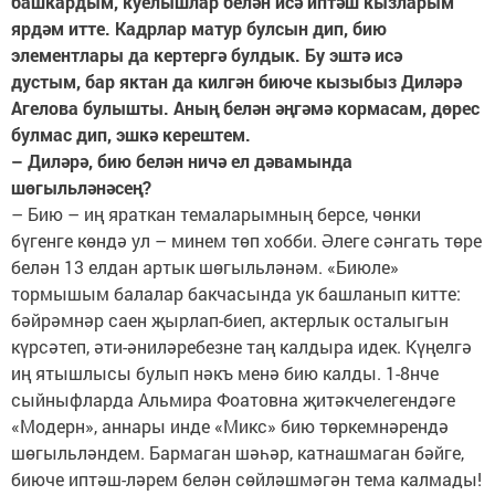
башкардым, куелышлар белән исә иптәш кызларым
ярдәм итте. Кадрлар матур булсын дип, бию
элементлары да кертергә булдык. Бу эштә исә
дустым, бар яктан да килгән биюче кызыбыз Диләрә
Агелова булышты. Аның белән әңгәмә кормасам, дөрес
булмас дип, эшкә керештем.
– Диләрә, бию белән ничә ел дәвамында
шөгыльләнәсең?
– Бию – иң яраткан темаларымның берсе, чөнки
бүгенге көндә ул – минем төп хобби. Әлеге сәнгать төре
белән 13 елдан артык шөгыльләнәм. «Биюле»
тормышым балалар бакчасында ук башланып китте:
бәйрәмнәр саен җырлап-биеп, актерлык осталыгын
күрсәтеп, әти-әниләребезне таң калдыра идек. Күңелгә
иң ятышлысы булып нәкъ менә бию калды. 1-8нче
сыйныфларда Альмира Фоатовна җитәкчелегендәге
«Модерн», аннары инде «Микс» бию төркемнәрендә
шөгыльләндем. Бармаган шәһәр, катнашмаган бәйге,
биюче иптәш-ләрем белән сөйләшмәгән тема калмады!