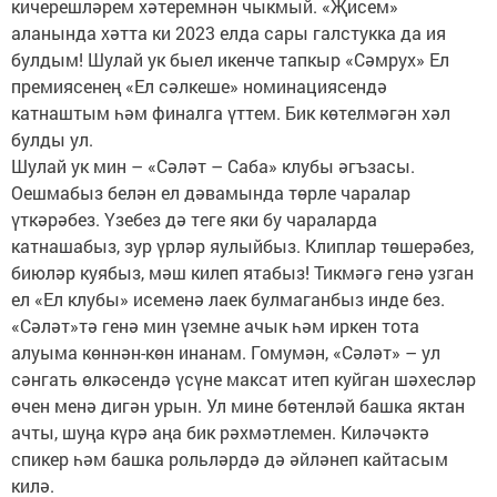
кичерешләрем хәтеремнән чыкмый. «Җисем»
аланында хәтта ки 2023 елда сары галстукка да ия
булдым! Шулай ук быел икенче тапкыр «Сәмрух» Ел
премиясенең «Ел сәлкеше» номинациясендә
катнаштым һәм финалга үттем. Бик көтелмәгән хәл
булды ул.
Шулай ук мин – «Сәләт – Саба» клубы әгъзасы.
Оешмабыз белән ел дәвамында төрле чаралар
үткәрәбез. Үзебез дә теге яки бу чараларда
катнашабыз, зур үрләр яулыйбыз. Клиплар төшерәбез,
биюләр куябыз, мәш килеп ятабыз! Тикмәгә генә узган
ел «Ел клубы» исеменә лаек булмаганбыз инде без.
«Сәләт»тә генә мин үземне ачык һәм иркен тота
алуыма көннән-көн инанам. Гомумән, «Сәләт» – ул
сәнгать өлкәсендә үсүне максат итеп куйган шәхесләр
өчен менә дигән урын. Ул мине бөтенләй башка яктан
ачты, шуңа күрә аңа бик рәхмәтлемен. Киләчәктә
спикер һәм башка рольләрдә дә әйләнеп кайтасым
килә.