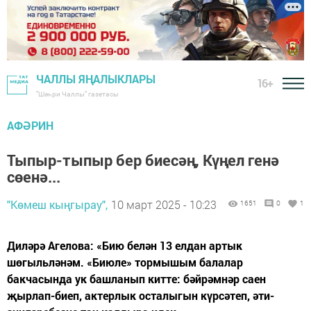
ЧАЛЛЫ ЯҢАЛЫКЛАРЫ
16+
"Шәһри Чаллы" газетасы
АФӘРИН
Тыпыр-тыпыр бер биесәң, Күңел генә
сөенә...
"Көмеш кыңгырау",
10 март 2025 - 10:23
1651
0
1
Диләрә Агелова: «Бию белән 13 елдан артык
шөгыльләнәм. «Биюле» тормышым балалар
бакчасында ук башланып китте: бәйрәмнәр саен
җырлап-биеп, актерлык осталыгын күрсәтеп, әти-