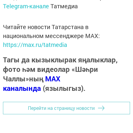
Telegram-канале
Татмедиа
Читайте новости Татарстана в
национальном мессенджере MАХ:
https://max.ru/tatmedia
Тагы да кызыклырак яңалыклар,
фото һәм видеолар «Шәһри
Чаллы»ның
MAX
каналында
(язылыгыз).
Перейти на страницу новости