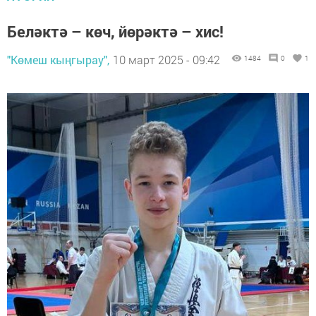
Беләктә – көч, йөрәктә – хис!
"Көмеш кыңгырау",
10 март 2025 - 09:42
1484
0
1