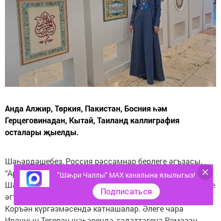
Анда Алжир, Төркия, Пакистан, Босния һәм
Герцеговинадан, Кытай, Таиланд каллиграфия
осталары җыелды.
Шәһәрдәшебез, Россия рәссамнар берлеге әгъзасы,
“Арабеско” сәнгать студиясе җитәкчесе Чулпан
"Шәһри Чаллы" MAX каналына язылыгыз!
Шәрифуллина һәм Казаннан Россия рәссамнар берлеге
Подписаться
әгъзасы Гөлназ Исмәгыйлева 32нче халыкара Изга
Коръән күргәзмәсендә катнашалар. Әлеге чара
Иранның Тегеран шәһәрендә, гадәттәгечә Рамазан