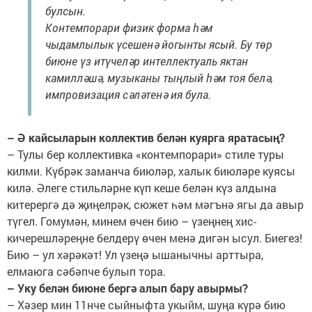
булсын.
Контемпорари физик форма һәм
чыдамлылык үсешенә йогынты ясый. Бу төр
биюне үз итүчеләр интеллектуаль яктан
камилләшә, музыканы тыңлый һәм тоя белә,
импровизация сәләтенә ия була.
– Ә кайсыларын коллектив белән куярга яратасың?
– Тулы бер коллективка «контемпорари» стиле туры
килми. Күбрәк заманча биюләр, халык биюләре куясы
килә. Әлеге стильләрне күп кеше белән күз алдына
китерергә дә җиңелрәк, сюжет һәм мәгънә ягы да авыр
түгел. Гомумән, минем өчен бию – үзеңнең хис-
кичерешләреңне белдерү өчен менә дигән ысул. Биегез!
Бию – ул хәрәкәт! Ул үзеңә ышанычны арттыра,
елмаюга сәбәпче булып тора.
– Уку белән биюне бергә алып бару авырмы?
– Хәзер мин 11нче сыйныфта укыйм, шуңа күрә бию