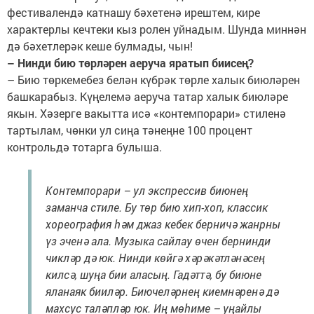
фестивалендә катнашу бәхетенә ирештем, кире
характерлы кечтеки кыз ролен уйнадым. Шунда миннән
дә бәхетлерәк кеше булмады, чын!
– Нинди бию төрләрен аеруча яратып биисең?
– Бию төркемебез белән күбрәк төрле халык биюләрен
башкарабыз. Күңелемә аеруча татар халык биюләре
якын. Хәзерге вакытта исә «контемпорари» стиленә
тартылам, чөнки ул сиңа тәнеңне 100 процент
контрольдә тотарга булыша.
Контемпорари – ул экспрессив биюнең
заманча стиле. Бу төр бию хип-хоп, классик
хореография һәм джаз кебек берничә жанрны
үз эченә ала. Музыка сайлау өчен бернинди
чикләр дә юк. Нинди көйгә хәрәкәтләнәсең
килсә, шуңа бии аласың. Гадәттә, бу биюне
яланаяк бииләр. Биючеләрнең киемнәренә дә
махсус таләпләр юк. Иң мөһиме – уңайлы