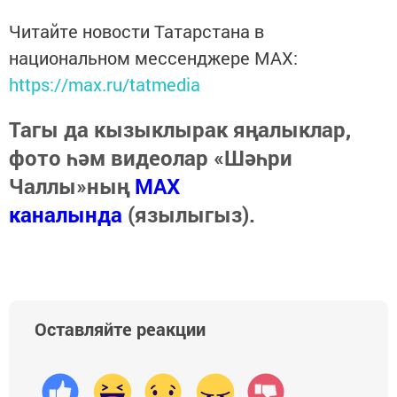
Читайте новости Татарстана в
национальном мессенджере MАХ:
https://max.ru/tatmedia
Тагы да кызыклырак яңалыклар,
фото һәм видеолар «Шәһри
Чаллы»ның
MAX
каналында
(язылыгыз).
Оставляйте реакции