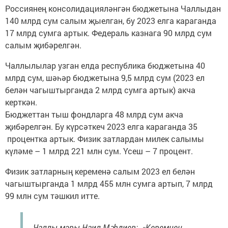
Россиянең консолидацияләнгән бюджетына Чаллыдан
140 млрд сум салым җыелган, бу 2023 елга караганда
17 млрд сумга артык. Федераль казнага 90 млрд сум
салым җибәрелгән.
Чаллылылар узган елда республика бюджетына 40
млрд сум, шәһәр бюджетына 9,5 млрд сум (2023 ел
белән чагыштырганда 2 млрд сумга артык) акча
керткән.
Бюджеттан тыш фондларга 48 млрд сум акча
җибәрелгән. Бу күрсәткеч 2023 елга караганда 35
процентка артык. Физик затлардан милек салымы
күләме – 1 млрд 221 млн сум. Үсеш – 7 процент.
Физик затларның кеременә салым 2023 ел белән
чагыштырганда 1 млрд 455 млн сумга артып, 7 млрд
99 млн сум тәшкил итте.
Чаллы мэры Наил Мәһдиев: «Керемнең