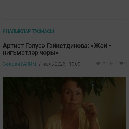
ЯҢАЛЫКЛАР ТАСМАСЫ
Артист Гөлүсә Гайнетдинова: «Җәй -
нигъмәтләр чоры»
Зөлфия ГАЛИМ,
7 июль 2026 - 10:00
520
0
0