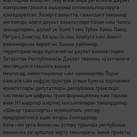
контролен гамәлгә ашыруны оптимальләштерүгә
юнәлдерелгән. Хәзерге вакытта, гамәлдәге законнар
нигезендә, әлеге дәүләт вәкаләтләре Казан һәм Чаллы
шәһәрләренә, шулай ук Яшел Үзән, Түбән Кама, Лаеш,
Питрәч, Биектау, Югары Ослан, Алабуга һәм Әлмәт
районнарына бирелгән. Башка районнар
территориясендә күрсәтелгән дәүләт вәкаләтләрен
Татарстан Республикасы Дәүләт төзелеш күзәтчелеге
инспекциясе гамәлгә ашыра.
Икътисад, инвестицияләр һәм эшмәкәрлек, Торак
сәясәте һәм инфраструктура үсеше буенча парламент
комитетлары депутатлары республика транспорт
системасын цифрлы трансформацияләү һәм тармак
өчен ИТ-кадрлар әзерләү мәсьәләләрен тикшерделәр.
«Шәһәр транспорты» муниципаль унитар
предприятиесе эшен югары бәяләделәр.
Кече һәм урта бизнесны үстерү турында республика
законына үзгәрешләр кертү хакындагы закон проекты