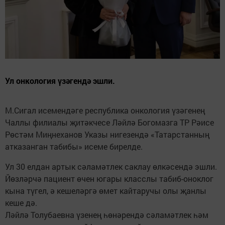
Ул онкология үзәгендә эшли.
М.Сигал исемендәге республика онкология үзәгенең
Чаллы филиалы җитәкчесе Ләйлә Богомазга ТР Рәисе
Рөстәм Миңнеханов Указы нигезендә «Татарстанның
атказанган табибы» исеме бирелде.
Ул 30 елдан артык сәламәтлек саклау өлкәсендә эшли.
Йөзләрчә пациент өчен югары класслы табиб-оноклог
кына түгел, ә кешеләргә өмет кайтаручы олы җанлы
кеше дә.
Ләйлә Толубаевна үзенең һөнәрендә сәламәтлек һәм