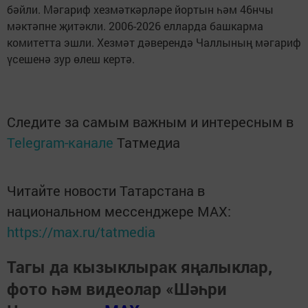
бәйли. Мәгариф хезмәткәрләре йортын һәм 46нчы
мәктәпне җитәкли. 2006-2026 елларда башкарма
комитетта эшли. Хезмәт дәверендә Чаллының мәгариф
үсешенә зур өлеш кертә.
Следите за самым важным и интересным в
Telegram-канале
Татмедиа
Читайте новости Татарстана в
национальном мессенджере MАХ:
https://max.ru/tatmedia
Тагы да кызыклырак яңалыклар,
фото һәм видеолар «Шәһри