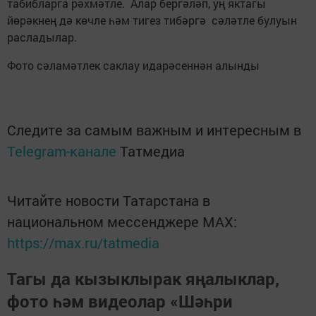
табибларга рәхмәтле. Алар бергәләп, уң яктагы
йөрәкнең дә көчле һәм тигез тибәргә сәләтле булуын
расладылар.
Фото сәламәтлек саклау идарәсеннән алынды
Следите за самым важным и интересным в
Telegram-канале
Татмедиа
Читайте новости Татарстана в
национальном мессенджере MАХ:
https://max.ru/tatmedia
Тагы да кызыклырак яңалыклар,
фото һәм видеолар «Шәһри