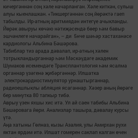
кичергәннән соң хәле начарланган. Хәле киткән, сулыш
алуы кыенлашкан. «Тикшергәннән соң йөрәктә гаеп
табылды. Ир-атның аритмиядән интегүе ачыкланды.
Йөрәк авыруы көчәю нәтиҗәсендә бөер һәм бавыр
эшчәнлеге начарайган», – ди 5нче шәһәр хастаханәсе
кардиологы Альбина Бәшәрова.
Табиблар тиз арада дәвалап, ир-атның хәлен
тотрыкландырганнар һәм Мәскәүдәге академик
Шумаков исемендәге Трансплантология һәм ясалма
органнар үзәгенә җибәргәннәр. Илшатка
электрокардиостимулятор урнаштырганнар,
радиоешлыклы абляция ясаганнар. Хәзер аның йөрәге
бер минутка 80 тапкыр тибә.
Аврыу үзен яхшы хис итә. Ул ай саен табибы Альбина
Бәшәровага йөри. Анализлар ташыра, дәвалау курсы
үтә.
Аңа хатыны Гөлназ, кызы Азалия, улы Амирхан рухи
яктан ярдәм итә. Илшат гомерен саклап калган өчен