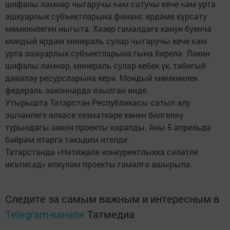
шифалы ләмнәр чыгаручы һәм сатучы кече һәм урта
эшкуарлык субъектларына финанс ярдәме күрсәтү
мөмкинлеген ныгыта. Хәзер гамәлдәге канун буенча
мондый ярдәм минераль сулар чыгаручы кече һәм
урта эшкуарлык субъектларына гына бирелә. Ләкин
шифалы ләмнәр, минераль сулар кебек үк, табигый
дәвалау ресурсларына керә. Мондый мөмкинлек
федераль законнарда язылган инде.
Утырышта Татарстан Республикасы сатып алу
эшчәнлеге өлкәсе хезмәткәре көнен билгеләү
турындагы закон проекты каралды. Аны 5 апрельдә
бәйрәм итәргә тәкъдим ителде.
Татарстанда «Нәтиҗәле конкурентлыкка сәләтле
икътисад» илкүләм проекты гамәлгә ашырыла.
Следите за самым важным и интересным в
Telegram-канале
Татмедиа