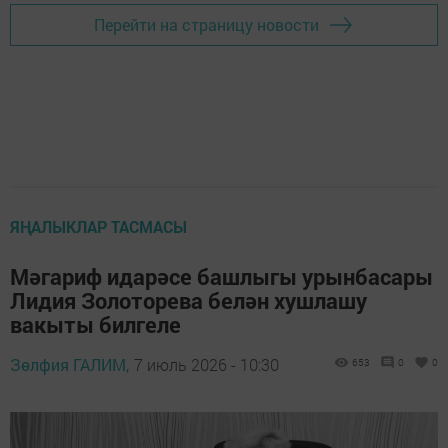
Перейти на страницу новости
ЯҢАЛЫКЛАР ТАСМАСЫ
Мәгариф идарәсе башлыгы урынбасары
Лидия Золоторева белән хушлашу
вакыты билгеле
Зөлфия ГАЛИМ,
7 июль 2026 - 10:30
653
0
0