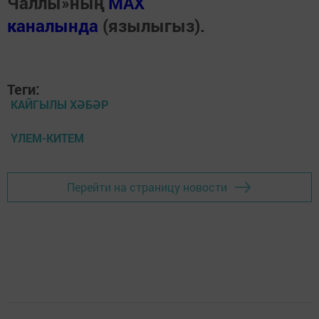
Чаллы»ның
MAX
каналында
(язылыгыз).
Теги:
КАЙГЫЛЫ ХӘБӘР
ҮЛЕМ-КИТЕМ
Перейти на страницу новости