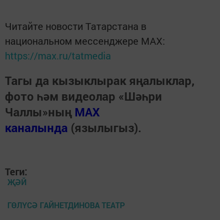
Читайте новости Татарстана в
национальном мессенджере MАХ:
https://max.ru/tatmedia
Тагы да кызыклырак яңалыклар,
фото һәм видеолар «Шәһри
Чаллы»ның
MAX
каналында
(язылыгыз).
Теги:
ҖӘЙ
ГӨЛҮСӘ ГАЙНЕТДИНОВА ТЕАТР