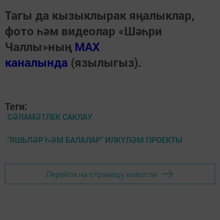
Тагы да кызыклырак яңалыклар,
фото һәм видеолар «Шәһри
Чаллы»ның
MAX
каналында
(язылыгыз).
Теги:
СӘЛАМӘТЛЕК САКЛАУ
"ЯШЬЛӘР ҺӘМ БАЛАЛАР" ИЛКҮЛӘМ ПРОЕКТЫ
Перейти на страницу новости