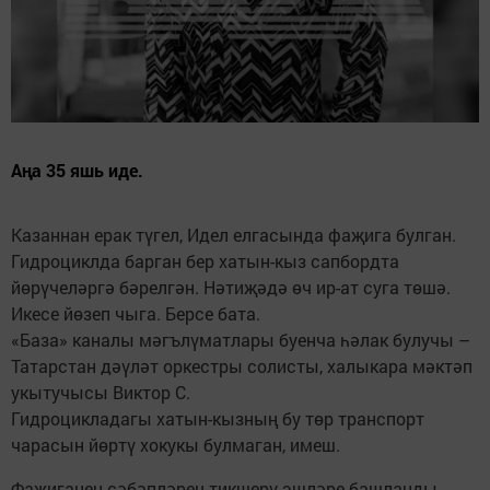
Аңа 35 яшь иде.
Казаннан ерак түгел, Идел елгасында фаҗига булган.
Гидроциклда барган бер хатын-кыз сапбордта
йөрүчеләргә бәрелгән. Нәтиҗәдә өч ир-ат суга төшә.
Икесе йөзеп чыга. Берсе бата.
«База» каналы мәгълүматлары буенча һәлак булучы –
Татарстан дәүләт оркестры солисты, халыкара мәктәп
укытучысы Виктор С.
Гидроцикладагы хатын-кызның бу төр транспорт
чарасын йөртү хокукы булмаган, имеш.
Фаҗиганең сәбәпләрен тикшерү эшләре башланды.