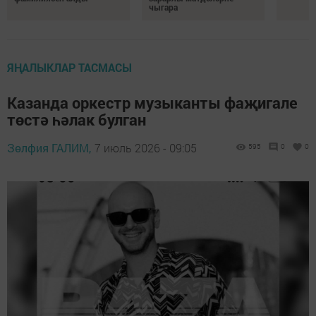
чыгара
ЯҢАЛЫКЛАР ТАСМАСЫ
Казанда оркестр музыканты фаҗигале
төстә һәлак булган
Зөлфия ГАЛИМ,
7 июль 2026 - 09:05
595
0
0