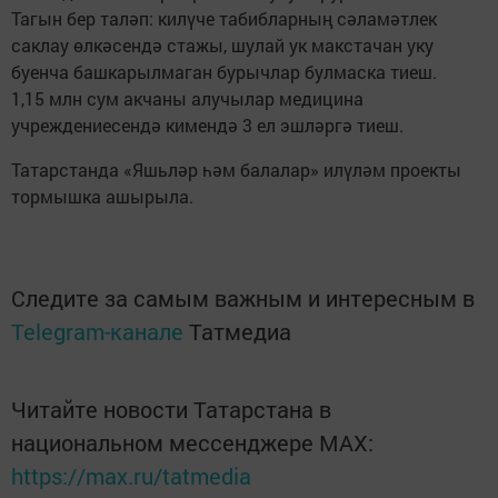
Тагын бер таләп: килүче табибларның сәламәтлек
саклау өлкәсендә стажы, шулай ук макстачан уку
буенча башкарылмаган бурычлар булмаска тиеш.
1,15 млн сум акчаны алучылар медицина
учреждениесендә кимендә 3 ел эшләргә тиеш.
Татарстанда «Яшьләр һәм балалар» илүләм проекты
тормышка ашырыла.
Следите за самым важным и интересным в
Telegram-канале
Татмедиа
Читайте новости Татарстана в
национальном мессенджере MАХ:
https://max.ru/tatmedia