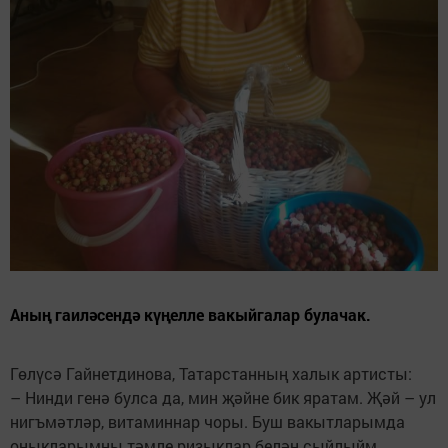
Аның гаиләсендә күңелле вакыйгалар булачак.
Гөлүсә Гайнетдинова, Татарстанның халык артисты:
– Нинди генә булса да, мин җәйне бик яратам. Җәй – ул
нигъмәтләр, витаминнар чоры. Буш вакытларымда
оныкларымны тәмле ризыклар белән сыйлыйм.