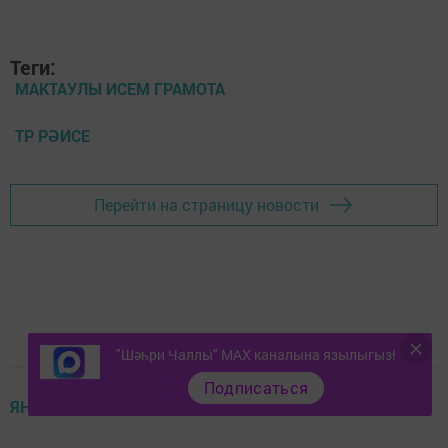
Теги:
МАКТАУЛЫ ИСЕМ ГРАМОТА
ТР РӘИСЕ
Перейти на страницу новости
"Шәһри Чаллы" MAX каналына язылыгыз!
Подписаться
ЯҢАЛЫКЛАР ТАСМАСЫ