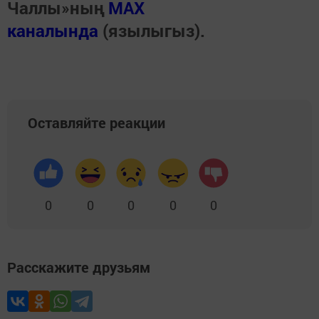
Чаллы»ның
MAX
каналында
(язылыгыз).
Оставляйте реакции
0
0
0
0
0
Расскажите друзьям