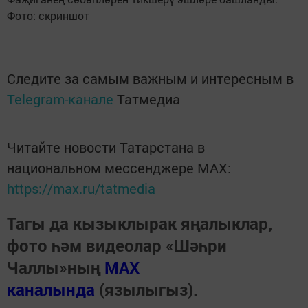
Фото: скриншот
Следите за самым важным и интересным в
Telegram-канале
Татмедиа
Читайте новости Татарстана в
национальном мессенджере MАХ:
https://max.ru/tatmedia
Тагы да кызыклырак яңалыклар,
фото һәм видеолар «Шәһри
Чаллы»ның
MAX
каналында
(язылыгыз).