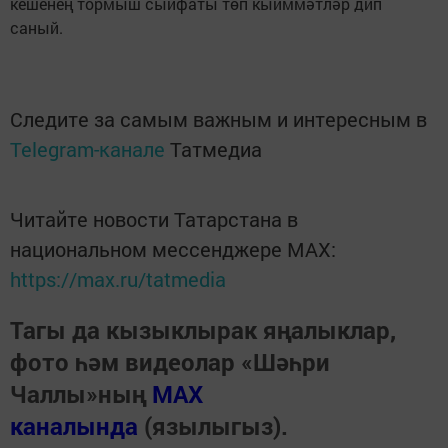
кешенең тормыш сыйфаты төп кыйммәтләр дип
саный.
Следите за самым важным и интересным в
Telegram-канале
Татмедиа
Читайте новости Татарстана в
национальном мессенджере MАХ:
https://max.ru/tatmedia
Тагы да кызыклырак яңалыклар,
фото һәм видеолар «Шәһри
Чаллы»ның
MAX
каналында
(язылыгыз).