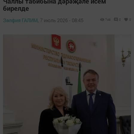
Чаллы табибына дәрәҗәле исем
бирелде
Зөлфия ГАЛИМ,
7 июль 2026 - 08:45
748
0
0