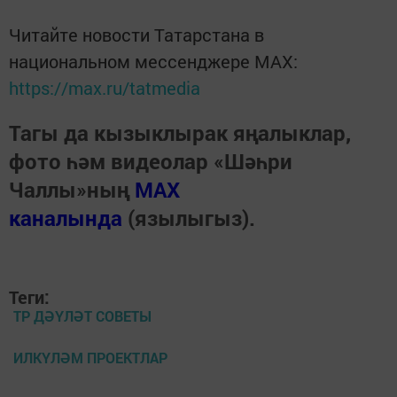
Читайте новости Татарстана в
национальном мессенджере MАХ:
https://max.ru/tatmedia
Тагы да кызыклырак яңалыклар,
фото һәм видеолар «Шәһри
Чаллы»ның
MAX
каналында
(язылыгыз).
Теги:
ТР ДӘҮЛӘТ СОВЕТЫ
ИЛКҮЛӘМ ПРОЕКТЛАР