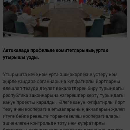
Автокалада профильле комитетларының уртак
утырышы узды.
Утырышта кече һәм урта эшмәкәрлекне үстерү һәм
җирле үзидарә органнарына күпфатирлы йортларны
өлешләп төзүдә дәүләт вәкаләтләрен бирү турындагы
республика законнарына үзгәрешләр кертү турындагы
канун проекты каралды. Әлеге канун күпфатирлы йорт
төзү өчен кооператив әгъзаларының акчаларын җәлеп
итүгә бәйле рәвештә торак-төзелеш кооперативлары
эшчәнлеген контрольдә тоту һәм күпфатирлы
йортларны өлешләп төзү өлкәсендә региональ дәүләт