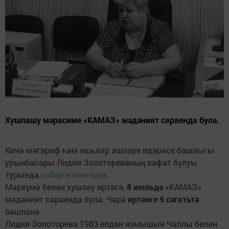
Хушлашу мәрасиме «КАМАЗ» мәдәният сараенда була.
Кичә мәгариф һәм яшьләр эшләре идарәсе башлыгы
урынбасары Лидия Золотореваның вафат булуы
турында
хәбәр иткән идек.
Мәрхүмә белән хушлау иртәгә,
8 июльдә
«КАМАЗ»
мәдәният сараенда була. Чара
иртәнге 9 сәгатьтә
башлана.
Лидия Золоторева 1983 елдан язмышын Чаллы белән