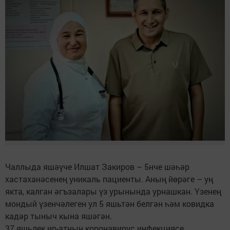
Чаллыда яшәүче Илшат Закиров – 5нче шәһәр
хастаханәсенең уникаль пациенты. Аның йөрәге – уң
якта, калган әгъзалары үз урынында урнашкан. Үзенең
мондый үзенчәлеген ул 5 яшьтән белгән һәм ковидка
кадәр тыныч кына яшәгән.
37 яшьлек ир-атның коронавирус инфекциясе