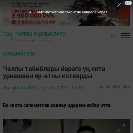
3
Автоматическое закрытие баннера через
ЧАЛЛЫ ЯҢАЛЫКЛАРЫ
16+
"Шәһри Чаллы" газетасы
СӘЛАМӘТЛЕК
Чаллы табиблары йөрәге уң якта
урнашкан ир-атны коткарды
Зөлфия ГАЛИМ,
7 июль 2026 - 13:26
758
0
0
Бу хакта сәламәтлек саклау идарәсе хәбәр итте.