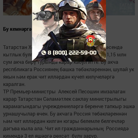
Бу кемнәргә кагыла?
Татарстан Хөкүмәте сәламәтлек саклау өлкәсендә
кытлык булган һөнәр ияләренә бер тапкыр 1,15 млн
сум акча бирү турында карар кабул итте. Бу акча
респбликага Россиянең башка төбәкләреннән, шулай ук
якын һәм ерак чит илләрдән күчеп килүчеләргә
каралган.
ТР Премьер-министры Алексей Песошин имзалаган
карар Татарстан Сәламәтлек саклау министрылыгы
карамагындагы учреждениеләргә беренче тапкыр эшкә
урнашучылар өчен. Бу акчага Россия төбәкләреннән
һәм чит илләрдән килгән югары белемле белгечләр
дәгъва кыла ала. Чит ил гражданнарының Россиядә
кимендә 3 ел яшәргә рөхсәт булу зарур.