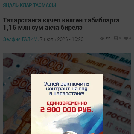
ЯҢАЛЫКЛАР ТАСМАСЫ
Татарстанга күчеп килгән табибларга
1,15 млн сум акча бирелә
Зөлфия ГАЛИМ,
7 июль 2026 - 10:20
539
0
0