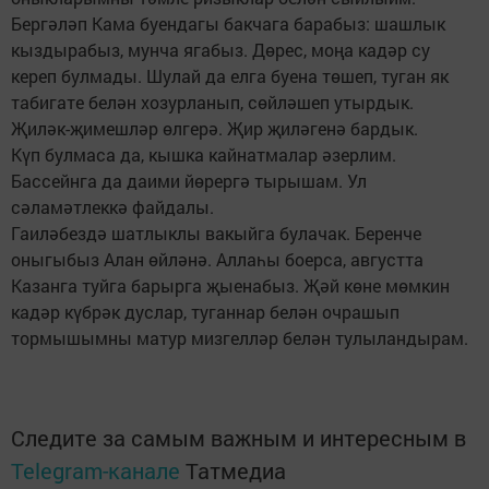
Бергәләп Кама буендагы бакчага барабыз: шашлык
кыздырабыз, мунча ягабыз. Дөрес, моңа кадәр су
кереп булмады. Шулай да елга буена төшеп, туган як
табигате белән хозурланып, сөйләшеп утырдык.
Җиләк-җимешләр өлгерә. Җир җиләгенә бардык.
Күп булмаса да, кышка кайнатмалар әзерлим.
Бассейнга да даими йөрергә тырышам. Ул
сәламәтлеккә файдалы.
Гаиләбездә шатлыклы вакыйга булачак. Беренче
оныгыбыз Алан өйләнә. Аллаһы боерса, августта
Казанга туйга барырга җыенабыз. Җәй көне мөмкин
кадәр күбрәк дуслар, туганнар белән очрашып
тормышымны матур мизгелләр белән тулыландырам.
Следите за самым важным и интересным в
Telegram-канале
Татмедиа