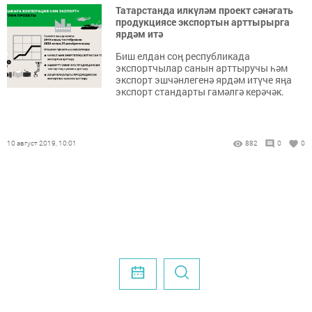
Татарстанда илкүләм проект сәнәгать
продукциясе экспортын арттырырга
ярдәм итә
Биш елдан соң республикада
экспортчылар санын арттыручы һәм
экспорт эшчәнлегенә ярдәм итүче яңа
экспорт стандарты гамәлгә керәчәк.
10 август 2019, 10:01
882
0
0