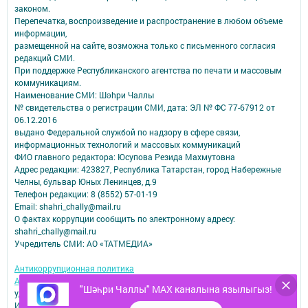
законом.
Перепечатка, воспроизведение и распространение в любом объеме
информации,
размещенной на сайте, возможна только с письменного согласия
редакций СМИ.
При поддержке Республиканского агентства по печати и массовым
коммуникациям.
Наименование СМИ: Шəhри Чаллы
№ свидетельства о регистрации СМИ, дата: ЭЛ № ФС 77-67912 от
06.12.2016
выдано Федеральной службой по надзору в сфере связи,
информационных технологий и массовых коммуникаций
ФИО главного редактора: Юсупова Резида Махмутовна
Адрес редакции: 423827, Республика Татарстан, город Набережные
Челны, бульвар Юных Ленинцев, д.9
Телефон редакции: 8 (8552) 57-01-19
Email: shahri_chally@mail.ru
О фактах коррупции сообщить по электронному адресу:
shahri_chally@mail.ru
Учредитель СМИ: АО «ТАТМЕДИА»
Антикоррупционная политика
АО «ТАТМЕДИА» использует «cookie»
для персонализации сервисов и
"Шәһри Чаллы" MAX каналына язылыгыз!
удобства пользователей сайтом.
Использование «cookie» можно отменить в настройках браузера.