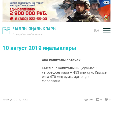
ЧАЛЛЫ ЯҢАЛЫКЛАРЫ
16+
"Шәһри Чаллы" газетасы
10 август 2019 яңалыклары
Ана капиталы артачак!
Быел ана капиталының суммасы
үзгәрешсез кала – 453 мең сум. Киләсе
елга 470 мең сумга җитәр дип
фаразлана.
10 август 2019, 14:12
997
0
0