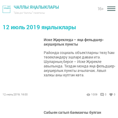
ЧАЛЛЫ ЯҢАЛЫКЛАРЫ
16+
"Шәһри Чаллы" газетасы
12 июль 2019 яңалыклары
Иске Җирекледә – яңа фельдшер-
акушерлык пункты
Районда социаль объектларны төзү hәм
төзекләндерү эшләре дәвам итә.
Шуларның берсе – Иске Җирекле
авылында. Тиздән монда яңа фельдшер-
акушерлык пункты ачылачак. Авыл
халкы аны күптән көтә.
12 июль 2019, 16:00
1009
0
0
Сабыен сатып баемакчы булган