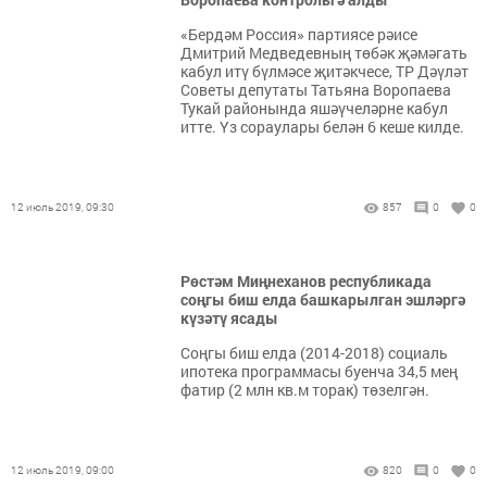
«Бердәм Россия» партиясе рәисе
Дмитрий Медведевның төбәк җәмәгать
кабул итү бүлмәсе җитәкчесе, ТР Дәүләт
Советы депутаты Татьяна Воропаева
Тукай районында яшәүчеләрне кабул
итте. Үз сораулары белән 6 кеше килде.
12 июль 2019, 09:30
857
0
0
Рөстәм Миңнеханов республикада
соңгы биш елда башкарылган эшләргә
күзәтү ясады
Соңгы биш елда (2014-2018) социаль
ипотека программасы буенча 34,5 мең
фатир (2 млн кв.м торак) төзелгән.
12 июль 2019, 09:00
820
0
0