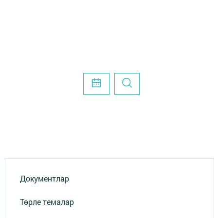
Документлар
Төрле темалар