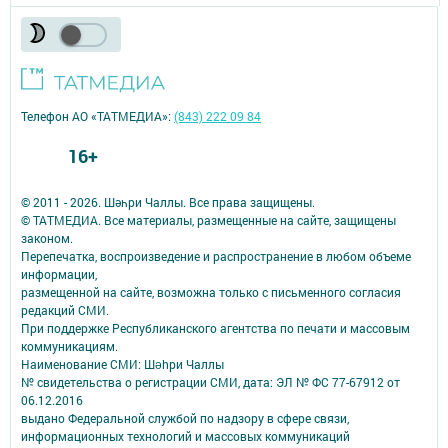
Телефон АО «ТАТМЕДИА»:
(843) 222 09 84
16+
© 2011 - 2026. Шәһри Чаллы. Все права защищены.
© ТАТМЕДИА. Все материалы, размещенные на сайте, защищены
законом.
Перепечатка, воспроизведение и распространение в любом объеме
информации,
размещенной на сайте, возможна только с письменного согласия
редакций СМИ.
При поддержке Республиканского агентства по печати и массовым
коммуникациям.
Наименование СМИ: Шəhри Чаллы
№ свидетельства о регистрации СМИ, дата: ЭЛ № ФС 77-67912 от
06.12.2016
выдано Федеральной службой по надзору в сфере связи,
информационных технологий и массовых коммуникаций