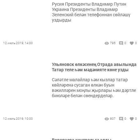
Русия Президенты Владимир Путин
Украина Президенты Владимир
Зеленский белән телефоннан сөйләшү
уздырды
12 июль 2019, 14:00
795
0
0
Ульяновск өлкәсенең Отрада авылында
Татар теле һәм мәдәнияте көне узды
Сәләтле малайлар һәм кызлар татар
көйләренә сусаган өлкән буын
вәкилләрен моңлы җырлары һәм дәртле
биюләре белән сөендерделәр.
12 июль 2019, 10:00
807
0
0
Воропаева контрольгә алды