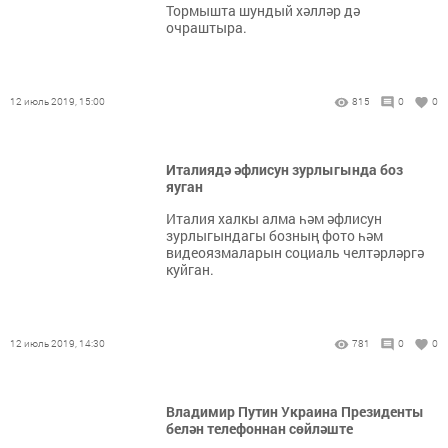
Тормышта шундый хәлләр дә
очраштыра.
12 июль 2019, 15:00
815
0
0
Италиядә әфлисун зурлыгында боз
яуган
Италия халкы алма һәм әфлисун
зурлыгындагы бозның фото һәм
видеоязмаларын социаль челтәрләргә
куйган.
12 июль 2019, 14:30
781
0
0
Владимир Путин Украина Президенты
белән телефоннан сөйләште