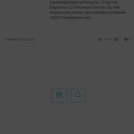
узышларында катнашты. Стартка
барлыгы 22 640 кеше басты. Яр буе
паркының чаңгы трассалары ул көнне
спортчыларның һәм...
15 февраль 2016, 12:01
1415
0
0