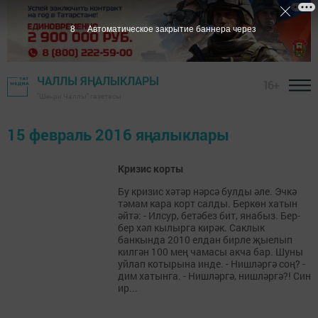
7
Автоматическое закрытие баннера через
ЧАЛЛЫ ЯҢАЛЫКЛАРЫ
16+
"Шәһри Чаллы" газетасы
15 февраль 2016 яңалыклары
Кризис корты
Бу кризис хәтәр нәрсә булды әле. Эчкә
тәмам кара корт салды. Беркөн хатын
әйтә: - Илсур, бетәбез бит, янабыз. Бер-
бер хәл кылырга кирәк. Саклык
банкында 2010 елдан бирле җыелып
килгән 100 мең чамасы акча бар. Шуны
уйлап котырына инде. - Нишләргә соң? -
дим хатынга. - Нишләргә, нишләргә?! Син
ир...