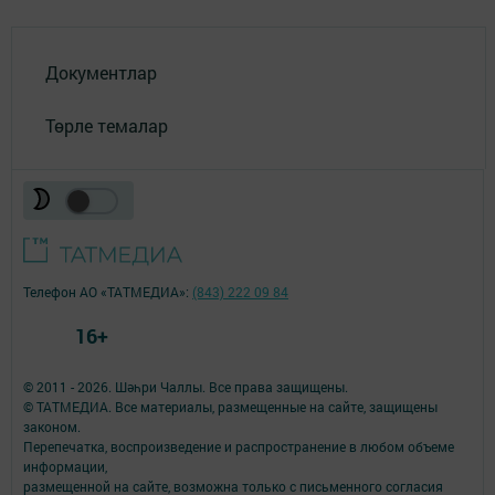
Документлар
Төрле темалар
Телефон АО «ТАТМЕДИА»:
(843) 222 09 84
16+
© 2011 - 2026. Шәһри Чаллы. Все права защищены.
© ТАТМЕДИА. Все материалы, размещенные на сайте, защищены
законом.
Перепечатка, воспроизведение и распространение в любом объеме
информации,
размещенной на сайте, возможна только с письменного согласия