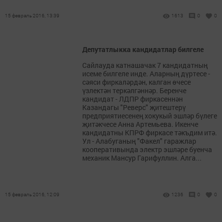
15 февраль 2016, 13:39
1613
0
0
Депутатлыкка кандидатлар билгеле
Сайлауда катнашачак 7 кандидатның
исеме билгеле инде. Аларның дүртесе -
сәяси фиркаләрдән, калган өчесе
үзлектән теркәлгәннәр. Беренче
кандидат - ЛДПР фиркасеннән
Казандагы "Реверс" җитештерү
предприятиесенең хокукый эшләр бүлеге
җитәкчесе Анна Артемьева. Икенче
кандидатны КПРФ фиркасе тәкъдим итә.
Ул - Алабуганың "Факел" гаражлар
кооперативында электр эшләре буенча
механик Мансур Гарифуллин. Алга...
15 февраль 2016, 12:09
1236
0
0