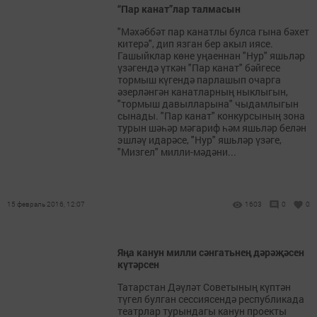
“Пар канат”лар талмасын
"Мәхәббәт пар канатлы булса гына бәхет
китерә", дип язган бер акыл иясе.
Гашыйклар көне уңаеннан "Нур" яшьләр
үзәгендә үткән "Пар канат" бәйгесе
тормыш күгендә парлашып очарга
әзерләнгән канатларның ныклыгын,
"тормыш давылларына" чыдамлыгын
сынады. "Пар канат" конкурсының зона
турын шәһәр мәгариф һәм яшьләр белән
эшләү идарәсе, "Нур" яшьләр үзәге,
"Мизгел" милли-мәдәни...
15 февраль 2016, 12:07
1603
0
0
Яңа канун милли сәнгатьнең дәрәҗәсен
күтәрсен
Татарстан Дәүләт Советының күптән
түгел булган сессиясендә республикада
театрлар турындагы канун проекты