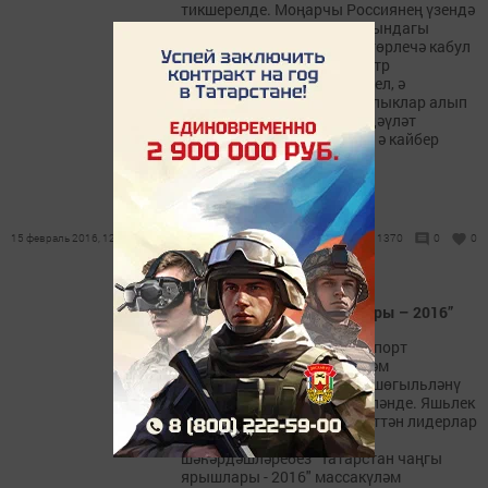
тикшерелде. Моңарчы Россиянең үзендә
дә булмаган яңа канун турындагы
хәбәрне сәнгать әһелләре төрлечә кабул
итте. Бу канун проекты театр
коллективларына гына түгел, ә
тамашачылар өчен дә яңалыклар алып
киләчәк. Аның нигезендә, дәүләт
театрларында аттестация, ә кайбер
театр сөючеләргә...
15 февраль 2016, 12:03
1370
0
0
“Татарстан чаңгы ярышлары – 2016”
Татарстанда массакүләм спорт
ярышлары оештыру - күркәм
традициягә, ә спорт белән шөгыльләнү
сәламәт яшәү рәвешенә әйләнде. Яшьлек
каласы Яр Чаллы бу нисбәттән лидерлар
сафында. Узган ялларда
шәһәрдәшләребез "Татарстан чаңгы
ярышлары - 2016" массакүләм