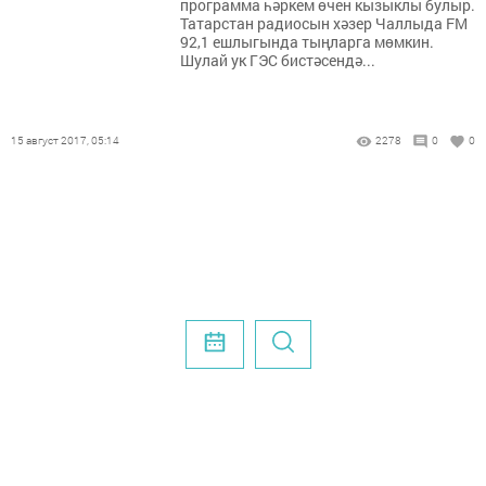
программа һәркем өчен кызыклы булыр.
Татарстан радиосын хәзер Чаллыда FM
92,1 ешлыгында тыңларга мөмкин.
Шулай ук ГЭС бистәсендә...
15 август 2017, 05:14
2278
0
0