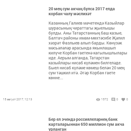
20 мең сум акчаң булса 2017 елда
корбан чалу мәслихәт
Казанның Галиев мәчетендә Казыйлар
шурасының чираттагы җыелышы
булды. Аны Татарстанның баш казые,
Балтач районы имам-мөхтәсибе Җәлил
хәзрәт Фазлыев алып барды. Көнүзәк
мәсьәләләр арасында якынлашып
килүче Корбан гаетенә кагылышлылары
иде. Аерым алганда, Татарстан
казыйлары нисаб күләмен билгеләде.
Быел нисаб күләме көмеш белән 20 мең
сум тәшкил итә. Әгәр Корбан гаете
көнне...
15 август 2017, 12:13
1572
0
0
Бер ел эчендә россиялеләрнең банк
карталарыннан 650 миллион сум акча
урланган