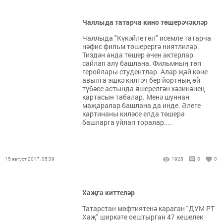
Чаллыда татарча кино төшерәчәкләр
Чаллыда "Күкәйле гөл" исемле татарча
нәфис фильм төшерергә ниятлиләр.
Тиздән анда төшер өчен актерлар
сайлап алу башлана. Фильмның төп
геройлары студентлар. Алар җәй көне
авылга эшкә килгәч бер йортның өй
түбәсе астында яшерелгән хәзинәнең
картасын табалар. Менә шуннан
маҗаралар башлана да инде. Әлеге
картинаны киләсе елда төшерә
башларга уйлап торалар....
15 август 2017, 05:39
1928
0
0
Хаҗга киттеләр
Татарстан мөфтиятенә караган "ДУМ РТ
Хаҗ" ширкәте оештырган 47 кешелек