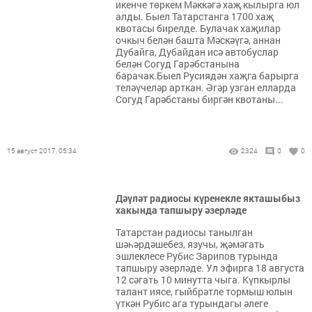
икенче төркем Мәккәгә хаҗ кылырга юл
алды. Быел Татарстанга 1700 хаҗ
квотасы бирелде. Булачак хаҗилар
очкыч белән башта Мәскәүгә, аннан
Дубайга, Дубайдан исә автобуслар
белән Согуд Гарәбстанына
барачак.Быел Русиядән хаҗга барырга
теләүчеләр арткан. Әгәр узган елларда
Согуд Гарәбстаны биргән квотаны...
15 август 2017, 05:34
2324
0
0
Дәүләт радиосы күренекле якташыбыз
хакында тапшыру әзерләде
Татарстан радиосы танылган
шәһәрдәшебез, язучы, җәмәгать
эшлеклесе Рубис Зарипов турында
тапшыру әзерләде. Ул эфирга 18 августа
12 сәгать 10 минутта чыга. Күпкырлы
талант иясе, гыйбрәтле тормыш юлын
үткән Рубис ага турындагы әлеге