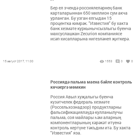
Бер ел эчендә россиялеләрнең банк
карталарыннан 650 миллион сум акча
урланган. Бу узган елгыдан 15
процентка кимрәк. "Известия" бу хакта
банк хезмәте куркынычсызлыгы буенча
махсуслашкан Zecurion компаниясе
исәп-хисапларына нигезләнеп җиткерә.
15 август 2017, 11:00
1553
0
0
Россиядә пальма маена бәйле контроль
көчәергә мөмкин
Россия Авыл хуҗалыгы буенча
күзәтчелек федераль хезмәте
(Россельхознадзор) продуктларны
фальсификацияләүдә кулланылучы
пальма, соя майлары һәм аларның
компонентларының хәрәкәт итүенә
контроль кертүне тәкъдим итә. Бу хакта
"Известия" яза.