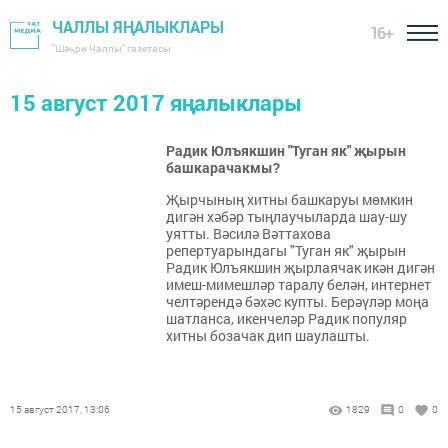
ЧАЛЛЫ ЯҢАЛЫКЛАРЫ
16+
"Шәһри Чаллы" газетасы
15 август 2017 яңалыклары
Радик Юлъякшин "Туган як" җырын
башкарачакмы?
Җырчының хитны башкаруы мөмкин
дигән хәбәр тыңлаучыларда шау-шу
уятты. Вәсилә Вәттахова
репертуарындагы "Туган як" җырын
Радик Юлъякшин җырлаячак икән дигән
имеш-мимешләр таралу белән, интернет
челтәрендә бәхәс купты. Берәүләр моңа
шатланса, икенчеләр Радик популяр
хитны бозачак дип шаулашты.
15 август 2017, 13:06
1829
0
0