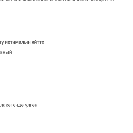
ту ихтималын әйтте
саный
лакәтендә үлгән