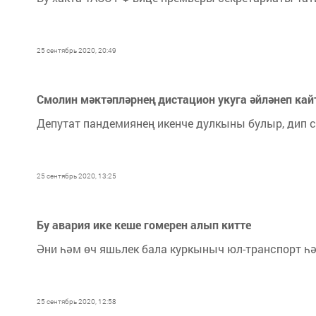
25 сентябрь 2020, 20:49
Смолин мәктәпләрнең дистацион укуга әйләнеп кай
Депутат пандемиянең икенче дулкыны булыр, дип 
25 сентябрь 2020, 13:25
Бу авария ике кеше гомерен алып китте
Әни һәм өч яшьлек бала куркыныч юл-транспорт һә
25 сентябрь 2020, 12:58