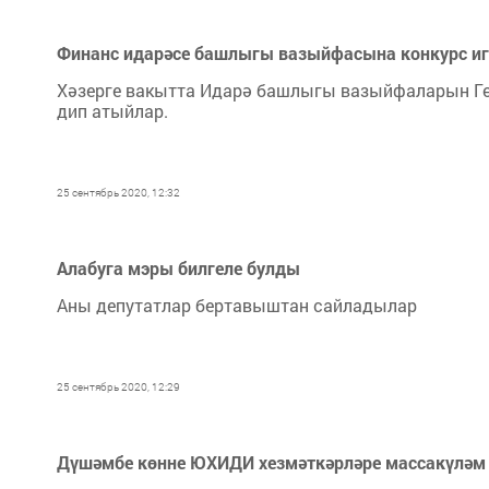
Финанс идарәсе башлыгы вазыйфасына конкурс иг
Хәзерге вакытта Идарә башлыгы вазыйфаларын Гөл
дип атыйлар.
25 сентябрь 2020, 12:32
Алабуга мэры билгеле булды
Аны депутатлар бертавыштан сайладылар
25 сентябрь 2020, 12:29
Дүшәмбе көнне ЮХИДИ хезмәткәрләре массакүләм