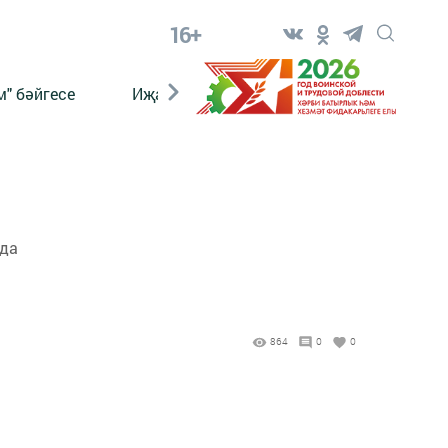
16+
" бәйгесе
Иҗат
Реклама
Онлайн язы
нда
864
0
0