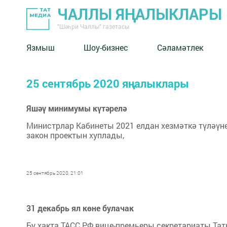
ЧАЛЛЫ ЯҢАЛЫКЛАРЫ
"Шәһри Чаллы" газетасы
Язмыш
Шоу-бизнес
Сәламәтлек
25 сентябрь 2020 яңалыклары
Яшәү минимумы күтәрелә
Министрлар Кабинеты 2021 елдан хезмәткә түләү
закон проектын хуплады,
25 сентябрь 2020, 21:01
31 декабрь ял көне булачак
Бу хакта ТАСС РФ вице-премьеры секретариаты Тат