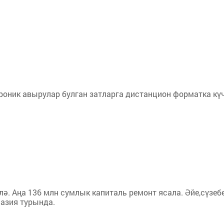
роник авырулар булган затларга дистанцион форматка кү
лә. Аңа 136 млн сумлык капиталь ремонт ясала. Әйе,сүзеб
назия турында.