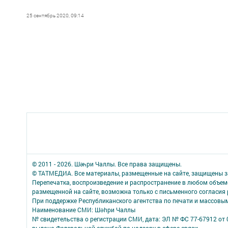
25 сентябрь 2020, 09:14
© 2011 - 2026. Шәһри Чаллы. Все права защищены.
© ТАТМЕДИА. Все материалы, размещенные на сайте, защищены з
Перепечатка, воспроизведение и распространение в любом объе
размещенной на сайте, возможна только с письменного согласия
При поддержке Республиканского агентства по печати и массов
Наименование СМИ: Шəhри Чаллы
№ свидетельства о регистрации СМИ, дата: ЭЛ № ФС 77-67912 от 