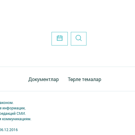
Документлар
Төрле темалар
аконом.
ме информации,
 редакций СМИ.
ым коммуникациям.
06.12.2016