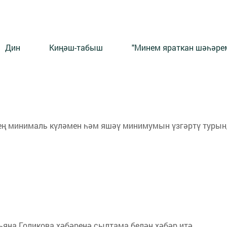
Дин
Киңәш-табыш
"Минем яраткан шәһәрем
нең минималь күләмен һәм яшәү минимумын үзгәртү туры
ьяна Голикова хәбәренә сылтама белән хәбәр итә.