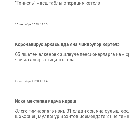
"Тоннель" масштаблы операция көтелә
25 сентябрь 2020, 12:26
Коронавирус аркасында яңа чикләүләр кертелә
65 яшьтән өлкәнрәк эшләүче пенсионерларга һәм х
яки ял алырга киңәш ителә.
25 сентябрь 2020, 09:34
Иске мәктәпкә яңача караш
Әлеге гимназиягә нәкъ 31 елдан соң яңа сулыш өре
шәһәрнең Мулланур Вахитов исемендәге 2 нче гим