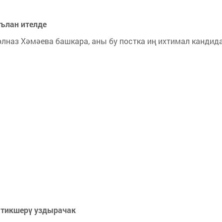
ълан ителде
наз Хәмәева башкара, аны бу постка иң ихтимал кандид
 тикшерү уздырачак