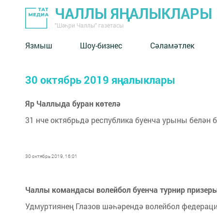
ЧАЛЛЫ ЯҢАЛЫКЛАРЫ
"Шәһри Чаллы" газетасы
Язмыш
Шоу-бизнес
Сәламәтлек
30 октябрь 2019 яңалыклары
Яр Чаллыда буран көтелә
31 нче октябрьдә республика буенча урыны белән б
30 октябрь 2019, 16:01
Чаллы командасы волейбол буенча турнир призер
Удмуртиянең Глазов шәһәрендә волейбол федераци