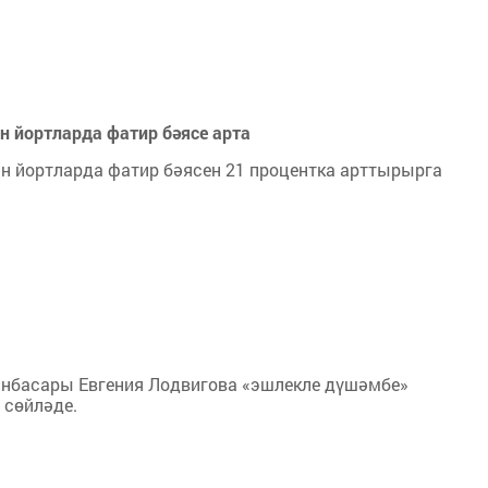
н йортларда фатир бәясе арта
ан йортларда фатир бәясен 21 процентка арттырырга
нбасары Евгения Лодвигова «эшлекле дүшәмбе»
 сөйләде.