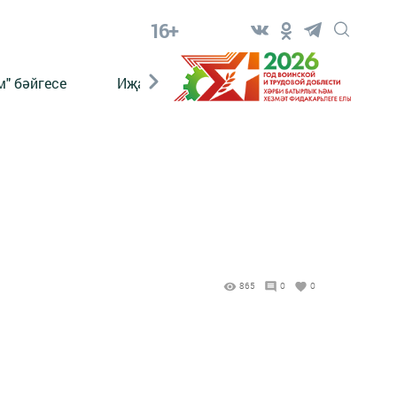
16+
" бәйгесе
Иҗат
Реклама
Онлайн язы
865
0
0