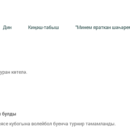
Дин
Киңәш-табыш
"Минем яраткан шәһәрем
уран көтелә.
ы булды
ясе кубогына волейбол буенча турнир тәмамланды.