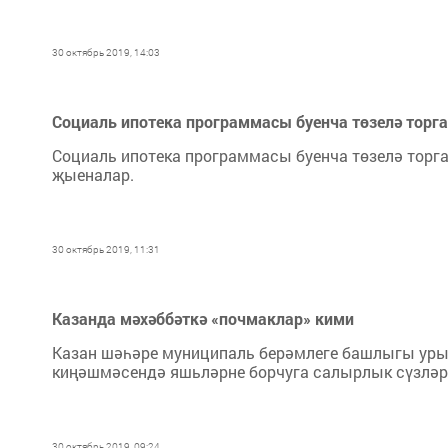
30 октябрь 2019, 14:03
Социаль ипотека программасы буенча төзелә торга
Социаль ипотека программасы буенча төзелә торг
җыеналар.
30 октябрь 2019, 11:31
Казанда мәхәббәткә «почмаклар» кими
Казан шәһәре муниципаль берәмлеге башлыгы уры
киңәшмәсендә яшьләрне борчуга салырлык сүзләр
30 октябрь 2019, 09:24