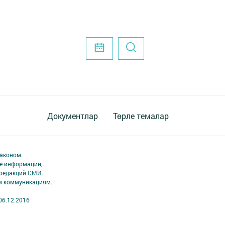
Документлар
Төрле темалар
аконом.
ме информации,
 редакций СМИ.
ым коммуникациям.
06.12.2016