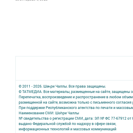
© 2011 - 2026. Шәһри Чаллы. Все права защищены.
© ТАТМЕДИА. Все материалы, размещенные на сайте, защищены з
Перепечатка, воспроизведение и распространение в любом объе
размещенной на сайте, возможна только с письменного согласия
При поддержке Республиканского агентства по печати и массов
Наименование СМИ: Шəhри Чаллы
№ свидетельства о регистрации СМИ, дата: ЭЛ № ФС 77-67912 от 
выдано Федеральной службой по надзору в сфере связи,
информационных технологий и массовых коммуникаций