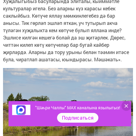
Хуҗалыгыбыз басуларында элиталы, кыйммәтле
культуралар игелә. Без аларны күз карасы кебек
саклыйбыз. Көтүче яллау мөмкинлегебез дә бар
анысы. Тик гөрләп эшләп яткан, уч тутырып акча
түләгән хуҗалыкта кем көтүче булып яллана инде?
Эшлисе килгән кешегә болай да эш җитәрлек. Дөрес,
читтән килеп көтү көтүчеләр бар бугай кайбер
җирләрдә. Аларны да тору урыны белән тәәмин итәсе
була, чиратлап ашатасы, юындырасы. Мәшәкать».
"Шәһри Чаллы" MAX каналына язылыгыз!
Подписаться