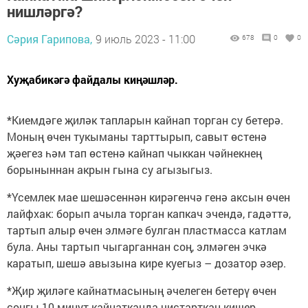
нишләргә?
Сәрия Гарипова,
9 июль 2023 - 11:00
678
0
0
Хуҗабикәгә файдалы киңәшләр.
*Киемдәге җиләк тапларын кайнап торган су бетерә.
Моның өчен тукыманы тарттырып, савыт өстенә
җәегез һәм тап өстенә кайнап чыккан чәйнекнең
борыныннан акрын гына су агызыгыз.
*Үсемлек мае шешәсеннән кирәгенчә генә аксын өчен
лайфхак: борып ачыла торган капкач эчендә, гадәттә,
тартып алыр өчен элмәге булган пластмасса катлам
була. Аны тартып чыгарганнан соң, элмәген эчкә
каратып, шешә авызына кире куегыз – дозатор әзер.
*Җир җиләге кайнатмасының әчелеген бетерү өчен
соңгы 10 минут кайнатканда чистарткан кишер