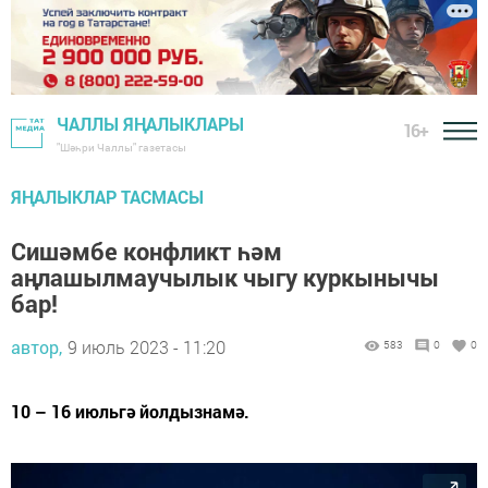
ЧАЛЛЫ ЯҢАЛЫКЛАРЫ
16+
"Шәһри Чаллы" газетасы
ЯҢАЛЫКЛАР ТАСМАСЫ
Сишәмбе конфликт һәм
аңлашылмаучылык чыгу куркынычы
бар!
автор,
9 июль 2023 - 11:20
583
0
0
10 – 16 июльгә йолдызнамә.