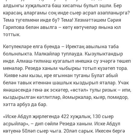
алдынгы хуҗалыкта баш хисапчы булып эшли. Бер
карасаң, аларгамы соң инде сыер асрап азапланырга?
Тема түгелмени инде бу? Тема! Хезмәттәшем Сәрия
Гарипова белән авылга – көтү көтүчеләр янына юл
тоттык.
Көтүлекләре елга буенда – Иректаң авылына таба
болынлыкта. Малкайлар туплауда. Кызулыктандыр
инде. Алмаш-тилмәш кузгалып инешкә су эчәргә төшеп
менәләр. Резедә ханым чыбыркы тотып күзәтеп тора.
Кияве һәм кызы, ире ягыннан туганы Булат абый
белән тавык итеннән шашлык кыздырып яталар. Учак
янәшәсендә генә ак эскәтер, «өстәл» тулы ризык – ипи,
кыздырылган кәтлитләр, йомыркалар, кыяр, помидор,
хәтта арбуз да бар.
«Иске Абдул җирлегендә 422 хуҗалык, 130 сыер
асрыйлар», – дип сөйли Резедә ханым. Иске Абдул
көтүенә 50ләп сыер чыга. 20ләп сарык. Икесен бергә