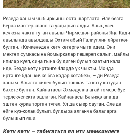
Резедә ханым чыбыркыны оста шартлата. Әле безгә
бераз мастер-класс та уздырып алды. Аның үзен
кечкенә чакта туган авылы Чирмешән районы Яңа Кади
авылында авылдашы Әхтәм абый Галиуллин өйрәткән
булган. «Кечкенәдән көтү көтәргә чыга идем. Әни
мәктәп сумкасына йомыркалар пешереп салып, майлы
ипиләр куеп, сиңа гына бу дигән булып озатып кала
иде. Бездә көтү иртәнге 4ләрдә үк чыкты. Монда
иртәнге 6дан кичке 6га кадәр көтәбез», – ди Резедә
ханым. Авылга килен булып төшкәч тә көтү көтүдән
бәхете булган. Кайнатасы Әхмәдулла агай гомере буе
терлекчелектә эшләгән. Кайнанасы Бәһиҗә апа да
эштән курка торган түгел. Ул да сыер сауган. Әле дә
өйгә күз-колак булып, булдыра алганча балаларга
булышып яши.
Көтү көтү – табигатьтә ял итү мөмкинлеге