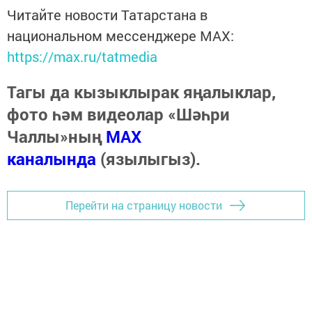
Читайте новости Татарстана в
национальном мессенджере MАХ:
https://max.ru/tatmedia
Тагы да кызыклырак яңалыклар,
фото һәм видеолар «Шәһри
Чаллы»ның
MAX
каналында
(язылыгыз).
Перейти на страницу новости