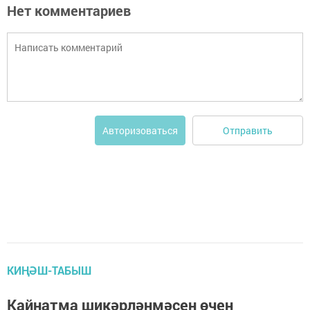
Нет комментариев
Отправить
Авторизоваться
КИҢӘШ-ТАБЫШ
Кайнатма шикәрләнмәсен өчен