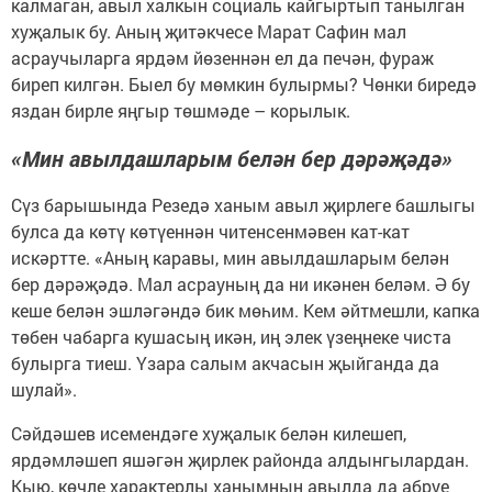
калмаган, авыл халкын социаль кайгыртып танылган
хуҗалык бу. Аның җитәкчесе Марат Сафин мал
асраучыларга ярдәм йөзеннән ел да печән, фураж
биреп килгән. Быел бу мөмкин булырмы? Чөнки биредә
яздан бирле яңгыр төшмәде – корылык.
«Мин авылдашларым белән бер дәрәҗәдә»
Сүз барышында Резедә ханым авыл җирлеге башлыгы
булса да көтү көтүеннән читенсенмәвен кат-кат
искәртте. «Аның каравы, мин авылдашларым белән
бер дәрәҗәдә. Мал асрауның да ни икәнен беләм. Ә бу
кеше белән эшләгәндә бик мөһим. Кем әйтмешли, капка
төбен чабарга кушасың икән, иң элек үзеңнеке чиста
булырга тиеш. Үзара салым акчасын җыйганда да
шулай».
Сәйдәшев исемендәге хуҗалык белән килешеп,
ярдәмләшеп яшәгән җирлек районда алдынгылардан.
Кыю, көчле характерлы ханымның авылда да абруе