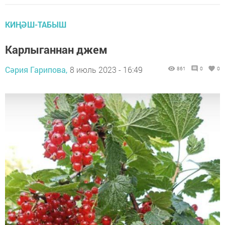
КИҢӘШ-ТАБЫШ
Карлыганнан джем
Сәрия Гарипова,
8 июль 2023 - 16:49
861
0
0