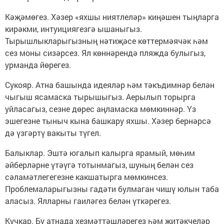
Кәҗәмөгез. Хәзер «яхшы ниятлеләр» киңәшен тыңларга
кирәкми, интуициягезгә ышаныгыз.
Тырышлыкларыгызның нәтиҗәсе көттермәячәк һәм
сез моны сизәрсез. Ял көннәрендә пляжда булыгыз,
урманда йөрегез.
Сукояр. Атна башында идеяләр һәм тәкъдимнәр белән
чыгыш ясамаска тырышыгыз. Аерылып торырга
уйласагыз, сезне дөрес аңламаска мөмкиннәр. Үз
эшегезне тыныч кына башкару яхшы. Хәзер бернәрсә
дә үзгәртү вакыты түгел.
Балыклар. Эштә югалып калырга ярамый, мөһим
әйберләрне үтәүгә тотынмагыз, шуның белән сез
сәламәтлегегезне какшатырга мөмкинсез.
Проблемаларыгызны гадәти булмаган чишү юлын таба
аласыз. Ялларны гаиләгез белән үткәрегез.
Кучкар. Бу атнада хезмәттәшләрегез һәм җитәкчеләр