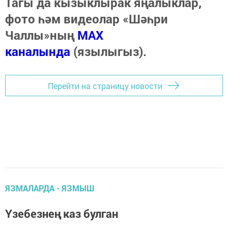
Тагы да кызыклырак яңалыклар,
фото һәм видеолар «Шәһри
Чаллы»ның
MAX
каналында
(язылыгыз).
Перейти на страницу новости
ЯЗМАЛАРДА - ЯЗМЫШ
Үзебезнең каз булган