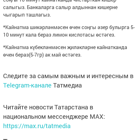
салыгыз. Банкаларга салыр алдыннан кишерне
чыгарып ташлагыз.
*Кайнатма шикәрләнмәсен өчен соңгы әзер булырга 5-
10 минут кала бераз лимон кислотасы өстәгез.
*Кайнатма күбекләнмәсен җиләкләрне кайнатканда
өчен бераз(5-7гр) ак май өстәгез.
Следите за самым важным и интересным в
Telegram-канале
Татмедиа
Читайте новости Татарстана в
национальном мессенджере MАХ:
https://max.ru/tatmedia