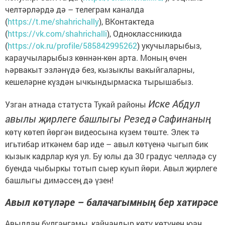
челтәрләрдә дә – телеграм каналда
(
https://t.me/shahrichally
), ВКонтактеда
(
https://vk.com/shahrichalli
), Одноклассникида
(
https://ok.ru/profile/585842995262
) укучыларыбыз,
караучыларыбыз көннән-көн арта. Моның өчен
һәрвакыт эзләнүдә без, кызыклы вакыйгаларны,
кешеләрне күздән ычкындырмаска тырышабыз.
Иске Абдул
Узган атнада статуста Тукай районы
авылы җирлеге башлыгы Резедә Сафинаның
көтү көтеп йөргән видеосына күзем төште. Элек тә
игьтибар иткәнем бар иде – авыл көтүенә чыгып бик
кызык кадрлар куя ул. Бу юлы да 30 градус челләдә су
буенда чыбыркы тотып сыер куып йөри. Авыл җирлеге
башлыгы димәссең дә үзен!
Авыл көтүләре – балачагымның бер хатирәсе
Авылдан булгангамы, кайчандыр көтү көтүнең юан