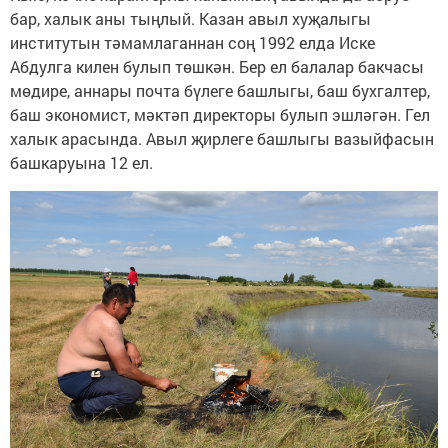
бар, халык аны тыңлый. Казан авыл хуҗалыгы
институтын тәмамлаганнан соң 1992 елда Иске
Абдулга килен булып төшкән. Бер ел балалар бакчасы
мөдире, аннары почта бүлеге башлыгы, баш бухгалтер,
баш экономист, мәктәп директоры булып эшләгән. Гел
халык арасында. Авыл җирлеге башлыгы вазыйфасын
башкаруына 12 ел.