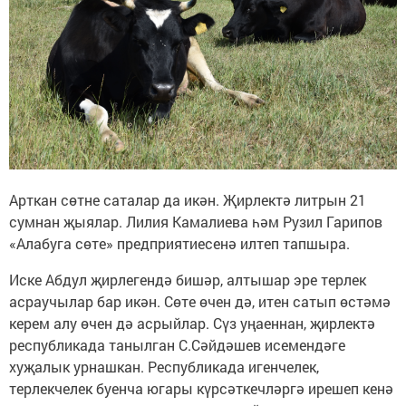
Арткан сөтне саталар да икән. Җирлектә литрын 21
сумнан җыялар. Лилия Камалиева һәм Рузил Гарипов
«Алабуга сөте» предприятиесенә илтеп тапшыра.
Иске Абдул җирлегендә бишәр, алтышар эре терлек
асраучылар бар икән. Сөте өчен дә, итен сатып өстәмә
керем алу өчен дә асрыйлар. Сүз уңаеннан, җирлектә
республикада танылган С.Сәйдәшев исемендәге
хуҗалык урнашкан. Республикада игенчелек,
терлекчелек буенча югары күрсәткечләргә ирешеп кенә