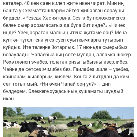
көтәләр. 40 көн саен килеп җитә икән чират. Мин иң
башта ук хезмәттәшләрем әйтеп җибәргән сорауны
бирдем. «Резедә Хәсиятовна, Сезгә бу положениегез
белән сыер асрамасагыз да була бит инде?» «Ничек
инде? Үзең асраган малның итенә җитәме соң? Менә
күптән түгел генә үгез суеп суыткычларга тутырып
куйдык. Ите телеңне йотарлык. 17 июньдә сыерыбыз
бозаулады. Чапаебызның сөте мулдан, аллаһка шөкер.
Рәхәтләнеп эчәбез, теләгән ризыгыбызны әзерлибез.
Чәйне дә сөтсез эчмибез без. Гаиләбез ишле – үзебез,
кайнанам, кызларым, киявем. Көнгә 2 литрдан да ким
сөт тотылмый. «Ни өчен Чапай соң ул?» – дип
бүлдерәм. Элеккеге хуҗасының кушаматы шундый
икән.