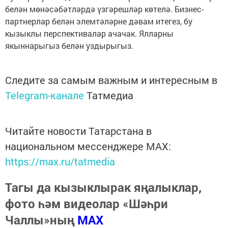
белән мөнәсәбәтләрдә үзгәрешләр көтелә. Бизнес-
партнерлар белән элемтәләрне дәвам итегез, бу
кызыклы перспективалар ачачак. Ялларны
якыннарыгыз белән уздырыгыз.
Следите за самым важным и интересным в
Telegram-канале
Татмедиа
Читайте новости Татарстана в
национальном мессенджере MАХ:
https://max.ru/tatmedia
Тагы да кызыклырак яңалыклар,
фото һәм видеолар «Шәһри
Чаллы»ның
MAX