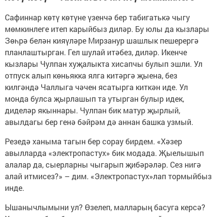
Сафиннар көтү көтүне үзенчә бер табигатькә чыгу
мөмкинлеге итеп карыйбыз диләр. Бу юлы да кызлары
Зөһрә белән кияүләре Мирзанур шашлык пешерергә
планлаштырган. Гел шулай итәбез, диләр. Икенче
кызлары Чулпан хуҗалыкта хисапчы булып эшли. Ул
отпуск алып көньякка ялга китәргә җыена, без
килгәндә Чаллыга чәчен ясатырга киткән иде. Ул
монда булса җырлашып та утырган булыр идек,
диделәр якыннары. Чулпан бик матур җырлый,
авылдагы бер генә бәйрәм дә аннан башка узмый.
Резедә ханыма тагын бер сорау бирдем. «Хәзер
авылларда «электропастух» бик модада. Җыелышып
алалар да, сыерларны чыгарып җибәрәләр. Сез нигә
алай итмисез?» – дим. «Электропастух»лап тормыйбыз
инде.
Ышанычлымыни ул? Өзелеп, малларың басуга керсә?