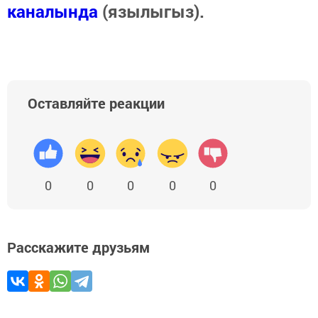
каналында
(язылыгыз).
Оставляйте реакции
0
0
0
0
0
Расскажите друзьям