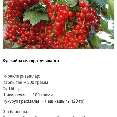
Куе кайнатма яратучыларга
Кирәкле ризыклар:
Карлыган – 300 грамм
Су 150 гр
Шикәр комы – 100 грамм
Кукуруз крахмалы – 1 аш кашыгы (20 гр)
Эш барышы: