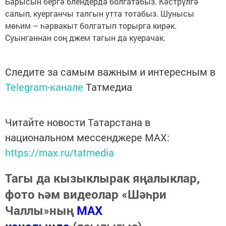
Барысын бергә блендерда болгатабыз. Кәстрүлгә
салып, куерганчы талгын утта тотабыз. Шунысы
мөһим – һәрвакыт болгатып торырга кирәк.
Суынганнан соң джем тагын да куерачак.
Следите за самым важным и интересным в
Telegram-канале
Татмедиа
Читайте новости Татарстана в
национальном мессенджере MАХ:
https://max.ru/tatmedia
Тагы да кызыклырак яңалыклар,
фото һәм видеолар «Шәһри
Чаллы»ның
MAX