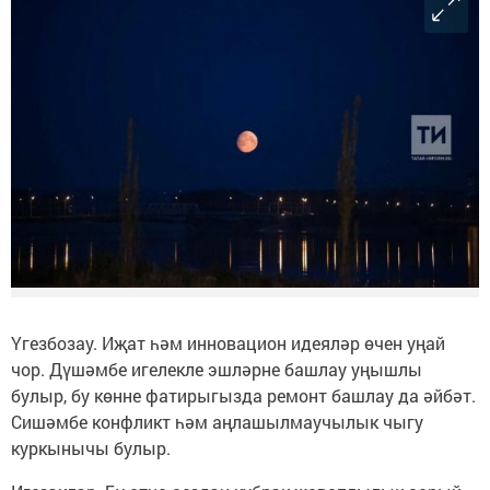
Үгезбозау. Иҗат һәм инновацион идеяләр өчен уңай
чор. Дүшәмбе игелекле эшләрне башлау уңышлы
булыр, бу көнне фатирыгызда ремонт башлау да әйбәт.
Сишәмбе конфликт һәм аңлашылмаучылык чыгу
куркынычы булыр.