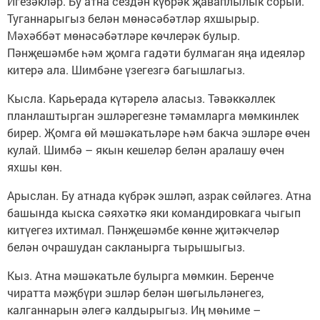
Игезәкләр. Бу атна сездән күбрәк җаваплылык сорый.
Туганнарыгыз белән мөнәсәбәтләр яхшырыр.
Мәхәббәт мөнәсәбәтләре көчлерәк булыр.
Пәнҗешәмбе һәм җомга гадәти булмаган яңа идеяләр
китерә ала. Шимбәне үзегезгә багышлагыз.
Кысла. Карьерада күтәрелә аласыз. Тәвәккәллек
планлаштырган эшләрегезне тәмамларга мөмкинлек
бирер. Җомга өй мәшәкатьләре һәм бакча эшләре өчен
кулай. Шимбә – якын кешеләр белән аралашу өчен
яхшы көн.
Арыслан. Бу атнада күбрәк эшләп, азрак сөйләгез. Атна
башында кыска сәяхәткә яки командировкага чыгып
китүегез ихтимал. Пәнҗешәмбе көнне җитәкчеләр
белән очрашудан сакланырга тырышыгыз.
Кыз. Атна мәшәкатьле булырга мөмкин. Беренче
чиратта мәҗбүри эшләр белән шөгыльләнегез,
калганнарын әлегә калдырыгыз. Иң мөһиме –