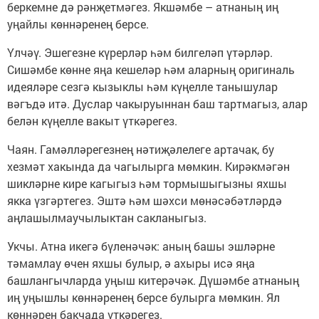
беркемне дә рәнҗетмәгез. Якшәмбе – атнаның иң
уңайлы көннәренең берсе.
Үлчәү. Эшегезне күрерләр һәм билгеләп үтәрләр.
Сишәмбе көнне яңа кешеләр һәм аларның оригиналь
идеяләре сезгә кызыклы һәм күңелле танышулар
вәгъдә итә. Дуслар чакыруыннан баш тартмагыз, алар
белән күңелле вакыт үткәрегез.
Чаян. Гамәлләрегезнең нәтиҗәлелеге артачак, бу
хезмәт хакында да чагылырга мөмкин. Кирәкмәгән
шикләрне кире кагыгыз һәм тормышыгызны яхшы
якка үзгәртегез. Эштә һәм шәхси мөнәсәбәтләрдә
аңлашылмаучылыктан сакланыгыз.
Укчы. Атна икегә бүленәчәк: аның башы эшләрне
тәмамлау өчен яхшы булыр, ә ахыры исә яңа
башлангычларда уңыш китерәчәк. Дүшәмбе атнаның
иң уңышлы көннәренең берсе булырга мөмкин. Ял
көннәрен бакчада үткәрегез.