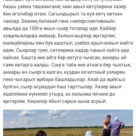
башы үземә төшкәнгәме, мин авыл көтүләренә хәзер
бик игътибар итәм. Сагындырып та куя көтү көткән
чаклар. Безнең бәләкәй генә «неперспективный»
авылда да 100гә якын сыер тоталар иде. Кайбер
хуҗалыкларда икешәр. Болын-кырлар җитәрлек,
малкайларны көн буе ашатып, үзебез арып-ялкып кайта
идек. Сыерлар туеп, сөтләренә кадәр тамып кайта иде
кайчак. Башта ике айга бер көтүгә чыксак, аннары ай
саен көтәргә калды. Соңга таба ике атнага бер чыктык,
аннары өч сыерга калгач, күздән югалтмый үзләрен
генә чыгарып җибәрә башладылар. Алай да җайсыз
булгач, сыер асраудан баш тарттылар. Хәзер авыл
яшеллеккә күмелеп утыра, аз халыкка печәне дә
җитәрлек. Кешеләр ябып сарык кына асрый.