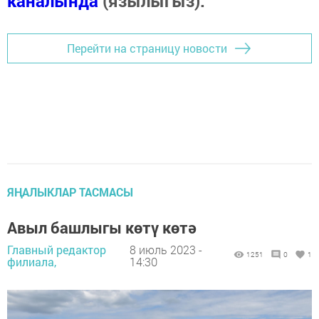
каналында
(язылыгыз).
Перейти на страницу новости
ЯҢАЛЫКЛАР ТАСМАСЫ
Авыл башлыгы көтү көтә
Главный редактор
8 июль 2023 -
1251
0
1
филиала,
14:30