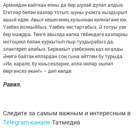
Армиядән кайткан елны да бер шулай дулап алдык.
Егетләр белән казлар тотып, шуны учакта кыздырып
ашый идек. Авыл кешесенең кулыннан килмәгәне юк.
Үзебез йолкыйбыз. Үзебез чистартабыз. Ә тотуы үзе
бер маҗара. Төнге авылда капка төбендәге казларны
мотоцикл белән куркытып пыр туздырабыз да,
эләктереп алабыз. Бервакыт үзебезнең каз югалды.
Әнигә байтак еллардан соң гына әйттем бу турыда.
«Ии, карале, бу юньсезләрне, әллә ниләр эшләп
йөргәнсез икән!» – дип көлде.
Равил.
Следите за самым важным и интересным в
Telegram-канале
Татмедиа