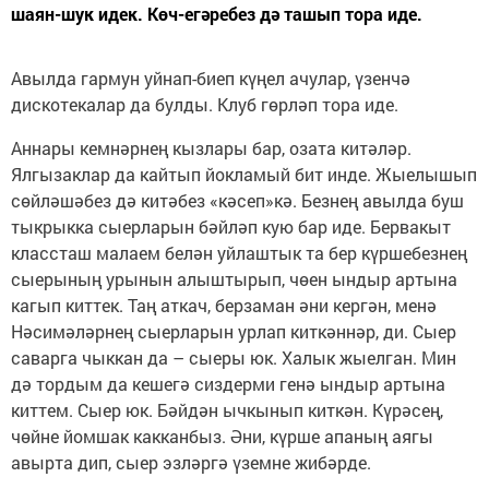
шаян-шук идек. Көч-егәребез дә ташып тора иде.
Авылда гармун уйнап-биеп күңел ачулар, үзенчә
дискотекалар да булды. Клуб гөрләп тора иде.
Аннары кемнәрнең кызлары бар, озата китәләр.
Ялгызаклар да кайтып йокламый бит инде. Жыелышып
сөйләшәбез дә китәбез «кәсеп»кә. Безнең авылда буш
тыкрыкка сыерларын бәйләп кую бар иде. Бервакыт
классташ малаем белән уйлаштык та бер күршебезнең
сыерының урынын алыштырып, чөен ындыр артына
кагып киттек. Таң аткач, берзаман әни кергән, менә
Нәсимәләрнең сыерларын урлап киткәннәр, ди. Сыер
саварга чыккан да – сыеры юк. Халык жыелган. Мин
дә тордым да кешегә сиздерми генә ындыр артына
киттем. Сыер юк. Бәйдән ычкынып киткән. Күрәсең,
чөйне йомшак какканбыз. Әни, күрше апаның аягы
авырта дип, сыер эзләргә үземне жибәрде.