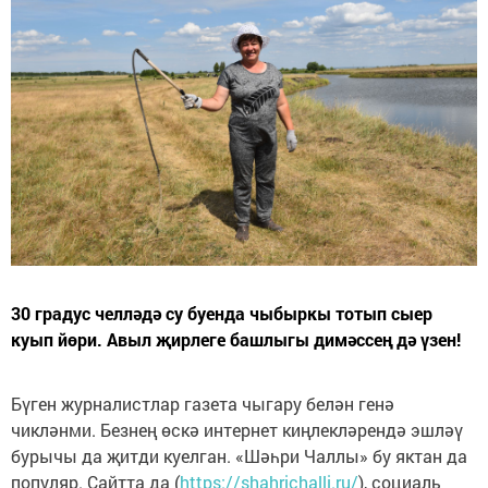
30 градус челләдә су буенда чыбыркы тотып сыер
куып йөри. Авыл җирлеге башлыгы димәссең дә үзен!
Бүген журналистлар газета чыгару белән генә
чикләнми. Безнең өскә интернет киңлекләрендә эшләү
бурычы да җитди куелган. «Шәһри Чаллы» бу яктан да
популяр. Сайтта да (
https://shahrichalli.ru/
), социаль