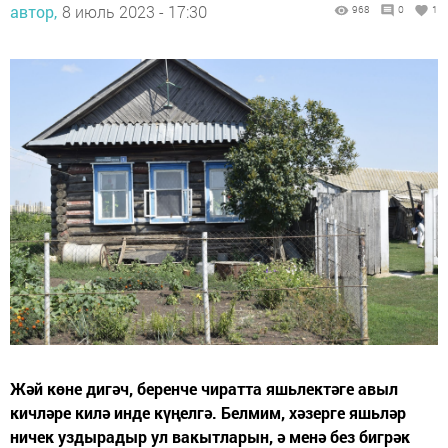
автор,
8 июль 2023 - 17:30
968
0
1
Жәй көне дигәч, беренче чиратта яшьлектәге авыл
кичләре килә инде күңелгә. Белмим, хәзерге яшьләр
ничек уздырадыр ул вакытларын, ә менә без бигрәк