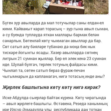
Бүген зур авыларда да мал тотучылар саны елдан-ел
кими. Кайвакыт карап торасың – зур гына авыл сыман,
ә су буенда туплауда яткан маллары бармак белән
санарлык. Бөтенләй көтү чыкмаган авыллар да бар.
Сөт сатып алу бәяләре түбәнәю дә моңа бик нык
тискәре йогынты ясады. Хәзер авылларда сөтнең
литрын 21 сумнан җыялар. Бер ел элек кенә 23 сумнан
иде. Шулай булгач, терлек тотуның файдасы кими.
Чынлап та, сөтен сатып бераз фураж-печән
чыгымнарын да капламагач, нигә тотасың инде аны?
Җирлек башлыгына көтү көтү нигә кирәк?
Иске Абдулда сыерлар байтак күренә. Көтү чиратында
– авыл җирлеге башлыгы. Өстәвенә, Резедә ханымның
ире Илсур Әхмәдулла улы республикада дан тоткан