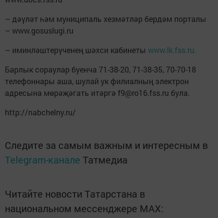
– дәүләт һәм муниципаль хезмәтләр бердәм порталы
– www.gosuslugi.ru
– иминләштерүченең шәхси кабинеты
www.lk.fss.ru.
Барлык сораулар буенча 71-38-20, 71-38-35, 70-70-18
телефоннары аша, шулай ук филиалның электрон
адресына мөрәҗәгать итәргә f9@ro16.fss.ru була.
http://nabchelny.ru/
Следите за самым важным и интересным в
Telegram-канале
Татмедиа
Читайте новости Татарстана в
национальном мессенджере MАХ: