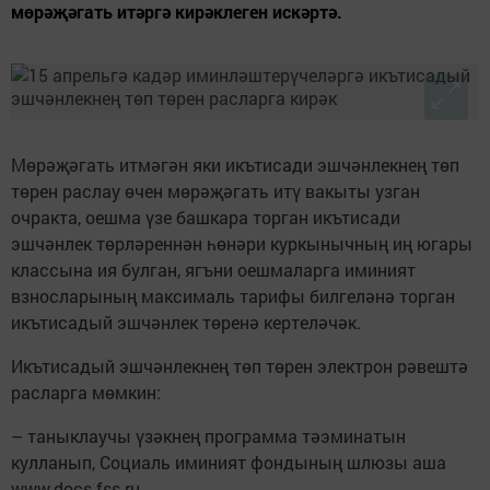
мөрәҗәгать итәргә кирәклеген искәртә.
Мөрәҗәгать итмәгән яки икътисади эшчәнлекнең төп
төрен раслау өчен мөрәҗәгать итү вакыты узган
очракта, оешма үзе башкара торган икътисади
эшчәнлек төрләреннән һөнәри куркынычның иң югары
классына ия булган, ягъни оешмаларга иминият
взносларының максималь тарифы билгеләнә торган
икътисадый эшчәнлек төренә кертеләчәк.
Икътисадый эшчәнлекнең төп төрен электрон рәвештә
расларга мөмкин:
– таныклаучы үзәкнең программа тәэминатын
кулланып, Социаль иминият фондының шлюзы аша
www.docs.fss.ru