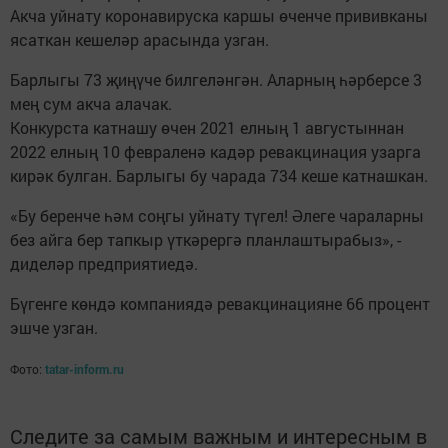
Акча уйнату коронавируска каршы өченче прививканы
ясаткан кешеләр арасында узган.
Барлыгы 73 җиңүче билгеләнгән. Аларның һәрберсе 3
мең сум акча алачак.
Конкурста катнашу өчен 2021 елның 1 августыннан
2022 елның 10 февраленә кадәр ревакцинация узарга
кирәк булган. Барлыгы бу чарада 734 кеше катнашкан.
«Бу беренче һәм соңгы уйнату түгел! Әлеге чараларны
без айга бер тапкыр үткәрергә планлаштырабыз», -
диделәр предприятиедә.
Бүгенге көндә компаниядә ревакцинацияне 66 процент
эшче узган.
Фото:
tatar-inform.ru
Следите за самым важным и интересным в