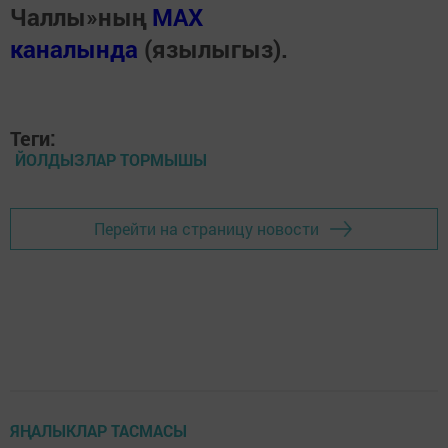
Чаллы»ның
MAX
каналында
(язылыгыз).
Теги:
ЙОЛДЫЗЛАР ТОРМЫШЫ
Перейти на страницу новости
ЯҢАЛЫКЛАР ТАСМАСЫ