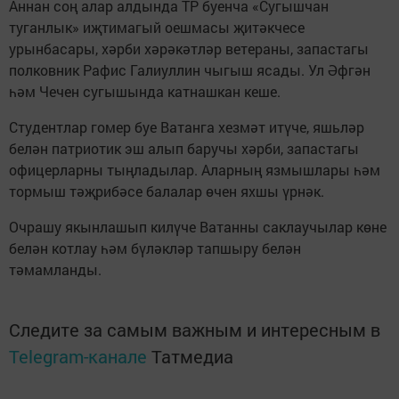
Аннан соң алар алдында ТР буенча «Сугышчан
туганлык» иҗтимагый оешмасы җитәкчесе
урынбасары, хәрби хәрәкәтләр ветераны, запастагы
полковник Рафис Галиуллин чыгыш ясады. Ул Әфгән
һәм Чечен сугышында катнашкан кеше.
Студентлар гомер буе Ватанга хезмәт итүче, яшьләр
белән патриотик эш алып баручы хәрби, запастагы
офицерларны тыңладылар. Аларның язмышлары һәм
тормыш тәҗрибәсе балалар өчен яхшы үрнәк.
Очрашу якынлашып килүче Ватанны саклаучылар көне
белән котлау һәм бүләкләр тапшыру белән
тәмамланды.
Следите за самым важным и интересным в
Telegram-канале
Татмедиа