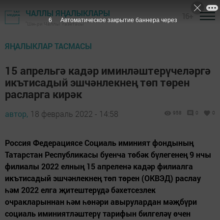
ЧАЛЛЫ ЯҢАЛЫКЛАРЫ
16+
5
Автоматическое закрытие баннера через
"Шәһри Чаллы" газетасы
ЯҢАЛЫКЛАР ТАСМАСЫ
15 апрельгә кадәр иминләштерүчеләргә
икътисадый эшчәнлекнең төп төрен
расларга кирәк
автор,
18 февраль 2022 - 14:58
958
0
0
Россия Федерациясе Социаль иминият фондының
Татарстан Республикасы буенча төбәк бүлегенең 9 нчы
филиалы 2022 елның 15 апреленә кадәр филиалга
икътисадый эшчәнлекнең төп төрен (ОКВЭД) раслау
һәм 2022 елга җитештерүдә бәхетсезлек
очракларыннан һәм һөнәри авырулардан мәҗбүри
социаль иминиятләштерү тарифын билгеләү өчен