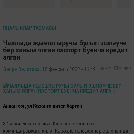
ЯҢАЛЫКЛАР ТАСМАСЫ
Чаллыда җыештыручы булып эшләүче
бер ханым ялган паспорт буенча кредит
алган
Зөһрә Вәлитова,
18 февраль 2022 - 11:49
810
0
0
Аннан соң ул Казанга китеп барган.
37 яшьлек хатын-кыз Казаннан Чаллыга
командировкага килә. Кәрәзле телефоннар салонында