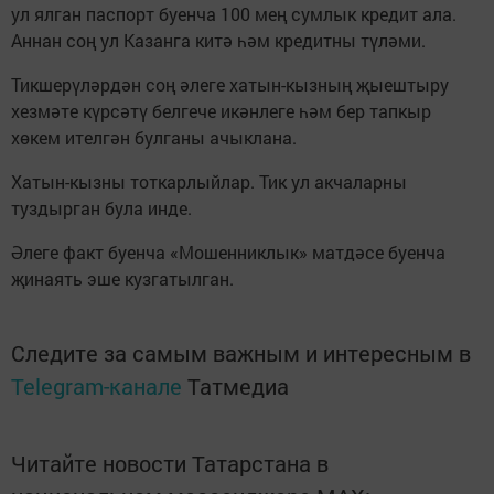
ул ялган паспорт буенча 100 мең сумлык кредит ала.
Аннан соң ул Казанга китә һәм кредитны түләми.
Тикшерүләрдән соң әлеге хатын-кызның җыештыру
хезмәте күрсәтү белгече икәнлеге һәм бер тапкыр
хөкем ителгән булганы ачыклана.
Хатын-кызны тоткарлыйлар. Тик ул акчаларны
туздырган була инде.
Әлеге факт буенча «Мошенниклык» матдәсе буенча
җинаять эше кузгатылган.
Следите за самым важным и интересным в
Telegram-канале
Татмедиа
Читайте новости Татарстана в