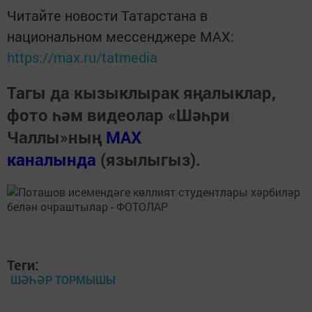
Читайте новости Татарстана в
национальном мессенджере MАХ:
https://max.ru/tatmedia
Тагы да кызыклырак яңалыклар,
фото һәм видеолар «Шәһри
Чаллы»ның
MAX
каналында
(язылыгыз).
Теги:
ШӘҺӘР ТОРМЫШЫ