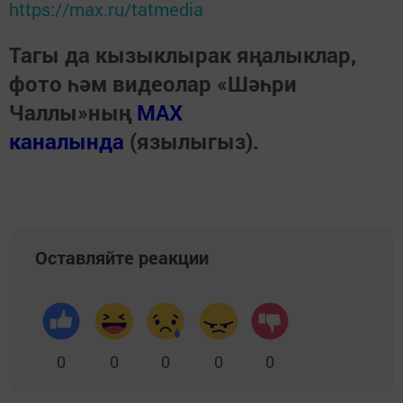
https://max.ru/tatmedia
Тагы да кызыклырак яңалыклар,
фото һәм видеолар «Шәһри
Чаллы»ның
MAX
каналында
(язылыгыз).
Оставляйте реакции
0
0
0
0
0