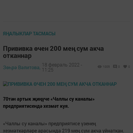
ЯҢАЛЫКЛАР ТАСМАСЫ
Прививка өчен 200 мең сум акча
отканнар
18 февраль 2022 -
Зөһрә Вәлитова,
1005
0
0
11:25
70тән артык җиңүче «Чаллы су каналы»
предприятисендә хезмәт куя.
«Чаллы су каналы» предприятисе үзенең
хезмәткәрләре арасында 219 мең сум акча уйнаткан.