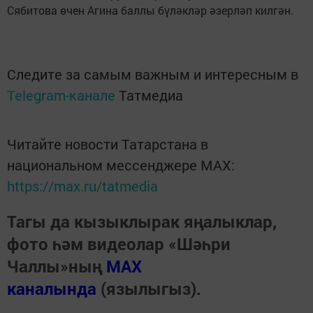
Сябитова өчен Агина баллы бүләкләр әзерләп килгән.
Следите за самым важным и интересным в
Telegram-канале
Татмедиа
Читайте новости Татарстана в
национальном мессенджере MАХ:
https://max.ru/tatmedia
Тагы да кызыклырак яңалыклар,
фото һәм видеолар «Шәһри
Чаллы»ның
MAX
каналында
(язылыгыз).