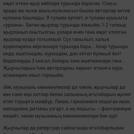
иҗат иткән җыр көйләре турында барачак. Соңгы
арада еш кына аның музыкасын башка авторлар актив
куллана башлады. Я тулаем куплет, я тулаем кушымта
«урлана». Бөтен җырлар турында язмыйм, 1-2 тапкыр
җырланып онытылган, үзләре өчен генә иҗат ителгән
җырлар күздә тотылмый. Сүз танылып, халык
күңелләренә кергәннәре турында бара... Алар турында
инде, ишетмәдем, күрмәдем, дип әйтеп булмый бит!
Видеоларда 3 мисал, болары мин ишеткәннәре генә...
Җырчыларын hәм авторларны хөрмәт иткәнгә күрә,
исемнәрен язып тормыйм.
Әйе, музыкаль мөмкинлекләр дә чикле, җырчылар да
көн саен яңа хитлар белән халыкның игътибарын җәлеп
итеп торырга мәҗбүр. Ләкин, гармониясе охшаган икән,
мелодияне, ритмны үзгәрт, ә иң яхшысы – фантазияңне
киңәйт, чөнки музыканың мөмкинлекләре бик зур!
Җырчылар да репертуар сайлаганда игътибарлырак