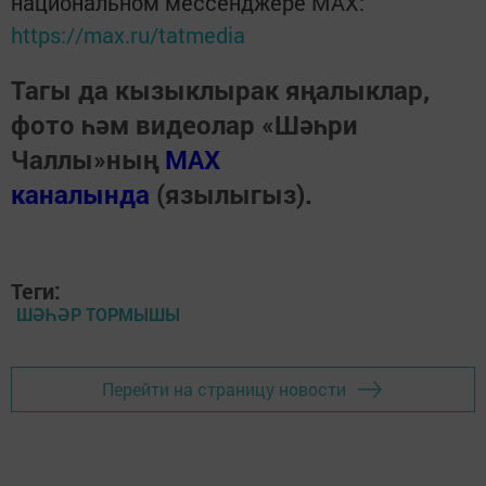
национальном мессенджере MАХ:
https://max.ru/tatmedia
Тагы да кызыклырак яңалыклар,
фото һәм видеолар «Шәһри
Чаллы»ның
MAX
каналында
(язылыгыз).
Теги:
ШӘҺӘР ТОРМЫШЫ
Перейти на страницу новости