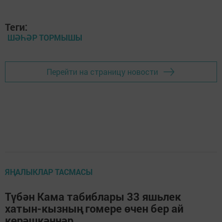
Теги:
ШӘҺӘР ТОРМЫШЫ
Перейти на страницу новости
ЯҢАЛЫКЛАР ТАСМАСЫ
Түбән Кама табиблары 33 яшьлек
хатын-кызның гомере өчен бер ай
көрәшкәннәр