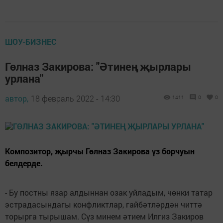
ШОУ-БИЗНЕС
Гөлназ Закирова: "Әтинең җырлары
урлана"
автор,
18 февраль 2022 - 14:30
1411
0
0
Композитор, җырчы Гөлназ Закирова үз борчуын
белдерде.
- Бу постны язар алдыннан озак уйладым, чөнки татар
эстрадасындагы конфликтлар, гайбәтләрдән читтә
торырга тырышам. Сүз минем әтием Илгиз Закиров