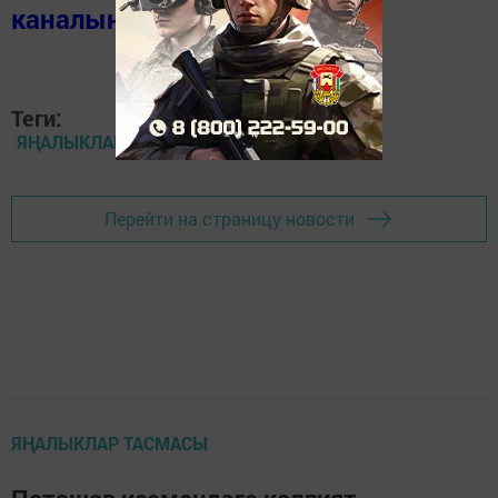
каналында
(язылыгыз).
Теги:
ЯҢАЛЫКЛАР
Перейти на страницу новости
ЯҢАЛЫКЛАР ТАСМАСЫ