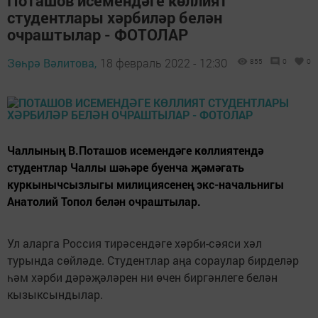
Поташов исемендәге көллият
студентлары хәрбиләр белән
очраштылар - ФОТОЛАР
Зөһрә Вәлитова,
18 февраль 2022 - 12:30
855
0
0
Чаллының В.Поташов исемендәге көллиятендә
студентлар Чаллы шәһәре буенча җәмәгать
куркынычсызлыгы милициясенең экс-начальнигы
Анатолий Топол белән очраштылар.
Ул аларга Россия тирәсендәге хәрби-сәяси хәл
турында сөйләде. Студентлар аңа сораулар бирделәр
һәм хәрби дәрәҗәләрен ни өчен биргәнлеге белән
кызыксындылар.