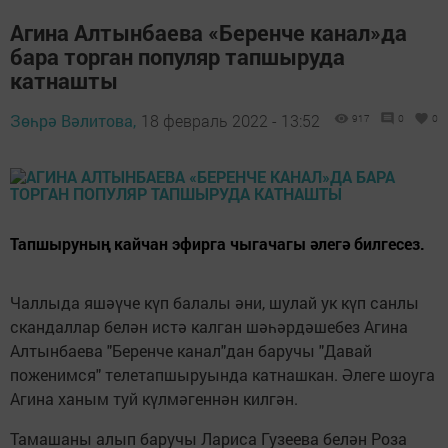
Агина Алтынбаева «Беренче канал»да
бара торган популяр тапшыруда
катнашты
Зөһрә Вәлитова,
18 февраль 2022 - 13:52
917
0
0
Тапшыруның кайчан эфирга чыгачагы әлегә билгесез.
Чаллыда яшәүче күп балалы әни, шулай ук күп санлы
скандаллар белән истә калган шәһәрдәшебез Агина
Алтынбаева "Беренче канал"дан баручы "Давай
поженимся" телетапшыруында катнашкан. Әлеге шоуга
Агина ханым туй күлмәгеннән килгән.
Тамашаны алып баручы Лариса Гузеева белән Роза