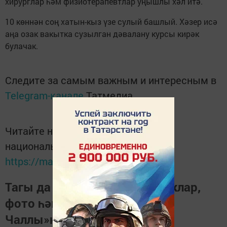
хирурглар һәм физиотерапевтлар уңышлы хәл итә.
10 көннән соң хатын-кыз үзе сулый башлый. Хәзер исә
аңа озак вакытка сузылган дәвалану курсы кирәк
булачак.
Следите за самым важным и интересным в
Telegram-канале
Татмедиа
Читайте новости Татарстана в
национальном мессенджере MАХ:
https://max.ru/tatmedia
Тагы да кызыклырак яңалыклар,
фото һәм видеолар «Шәһри
Чаллы»ның
MAX