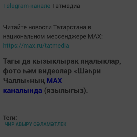
Telegram-канале
Татмедиа
Читайте новости Татарстана в
национальном мессенджере MАХ:
https://max.ru/tatmedia
Тагы да кызыклырак яңалыклар,
фото һәм видеолар «Шәһри
Чаллы»ның
MAX
каналында
(язылыгыз).
Теги:
ЧИР АВЫРУ СӘЛАМӘТЛЕК