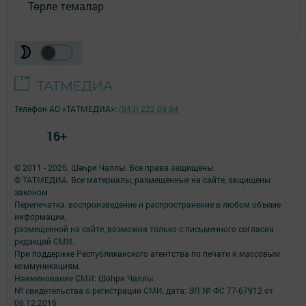
Төрле темалар
Телефон АО «ТАТМЕДИА»:
(843) 222 09 84
16+
© 2011 - 2026. Шәһри Чаллы. Все права защищены.
© ТАТМЕДИА. Все материалы, размещенные на сайте, защищены
законом.
Перепечатка, воспроизведение и распространение в любом объеме
информации,
размещенной на сайте, возможна только с письменного согласия
редакций СМИ.
При поддержке Республиканского агентства по печати и массовым
коммуникациям.
Наименование СМИ: Шəhри Чаллы
№ свидетельства о регистрации СМИ, дата: ЭЛ № ФС 77-67912 от
06.12.2016