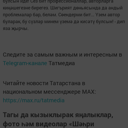
булсын иде! Сез бит профессионаллар, авторларга
киңәшегезне бирегез. Шигърият дөньясында да андый
проблемалар бар, беләм. Сөендерми бит... Үзем автор
буларак, бу сүзләр минем үземә дә кисәтү булсын! - дип
яза җырчы.
Следите за самым важным и интересным в
Telegram-канале
Татмедиа
Читайте новости Татарстана в
национальном мессенджере MАХ:
https://max.ru/tatmedia
Тагы да кызыклырак яңалыклар,
фото һәм видеолар «Шәһри