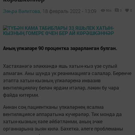
Зөһрә Вәлитова,
18 февраль 2022 - 13:09
904
0
0
Аның үпкәләре 90 процентка зарарланган булган.
Хастаханәгә эләккәндә яшь хатын-кыз үзе сулый
алмаган. Аны шунда ук реанимациягә салалар. Беренче
этапта хатын-кызның үпкәләренә инвазив
вентиляцияләү белән ярдәм итәләр, ләкин бу чара
файда китерми.
Аннан соң пациентканы үпкәләрнең ясалма
вентиляциясе аппаратына күчерәләр. Тик монда да
хатын-кызның хәле әйбәтләнми, аның эчке
органнарына зыян килә. Бәхеткә, әлеге проблеманы