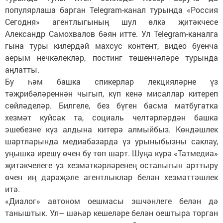
популярлаша барган Telegram-канал турында «Россия
Сегодня» агентлыгының шул өлкә җитәкчесе
Александр Самохвалов бәян итте. Ул Telegram-каналга
гына туры килердәй махсус контент, видео буенча
аерым нечкәлекләр, постинг төшенчәләре турында
аңлатты.
Бу һәм башка спикерлар лекцияләрне үз
тәҗрибәләреннән чыгып, күп кенә мисаллар китереп
сөйләделәр. Билгеле, без бүген басма матбугатка
хезмәт куйсак та, социаль челтәрләрдән башка
эшебезне күз алдына китерә алмыйбыз. Көндәшлек
шартларында медиабазарда үз урыныбызны саклау,
уңышка ирешү өчен бу төп шарт. Шуңа күрә «Татмедиа»
җитәкчелеге үз хезмәткәрләренең осталыгын арттыру
өчен иң дәрәҗәле агентлыклар белән хезмәттәшлек
итә.
«Диалог» автоном оешмасы эшчәнлеге белән дә
таныштык. Ул– шәһәр кешеләре белән оештыра торган