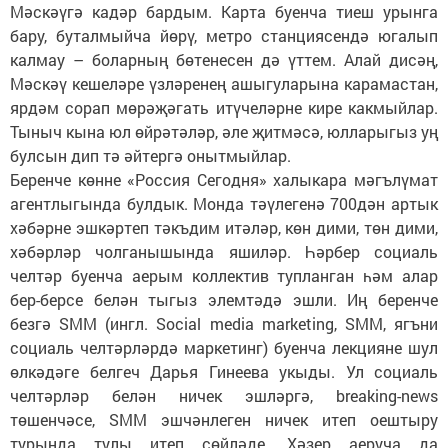
Мәскәүгә кадәр бардым. Карта буенча тиеш урынга
бару, буталмыйча йөрү, метро станциясендә югалып
калмау – боларның бөтенесен дә үттем. Алай дисәң,
Мәскәү кешеләре үзләренең ашыгуларына карамастан,
ярдәм сорап мөрәҗәгать итүчеләрне кире какмыйлар.
Тыныч кына юл өйрәтәләр, әле җитмәсә, юлларыгыз уң
булсын дип тә әйтергә онытмыйлар.
Беренче көнне «Россия Сегодня» халыкара мәгълүмат
агентлыгында булдык. Монда тәүлегенә 700дән артык
хәбәрне эшкәртеп тәкъдим итәләр, көн дими, төн дими,
хәбәрләр чолганышында яшиләр. Һәрбер социаль
челтәр буенча аерым коллектив тупланган һәм алар
бер-берсе белән тыгыз элемтәдә эшли. Иң беренче
безгә SMM (ингл. Social media marketing, SMM, ягъни
социаль челтәрләрдә маркетинг) буенча лекцияне шул
өлкәдәге белгеч Дарья Гинеева укыды. Ул социаль
челтәрләр белән ничек эшләргә, breaking-news
төшенчәсе, SMM эшчәнлеген ничек итеп оештыру
турында тулы итеп сөйләде. Хәзер аеруча да