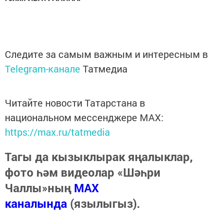
Следите за самым важным и интересным в
Telegram-канале
Татмедиа
Читайте новости Татарстана в
национальном мессенджере MАХ:
https://max.ru/tatmedia
Тагы да кызыклырак яңалыклар,
фото һәм видеолар «Шәһри
Чаллы»ның
MAX
каналында
(язылыгыз).