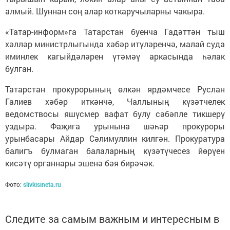
алмый. Шуннан соң алар коткаручыларны чакыра.
«Татар-информ»га Татарстан буенча Гадәттән тыш
хәлләр министрлыгында хәбәр итүләренчә, малай суда
иминлек кагыйдәләрен үтәмәү аркасында һәлак
булган.
Татарстан прокурорының өлкән ярдәмчесе Руслан
Галиев хәбәр иткәнчә, Чаллының күзәтчелек
ведомствосы яшүсмер вафат булу сәбәпле тикшерү
уздыра. Фаҗига урынына шәһәр прокуроры
урынбасары Айдар Сәлимуллин килгән. Прокуратура
балигъ булмаган балаларның күзәтүчесез йөрүен
кисәтү органнары эшенә бәя бирәчәк.
Фото:
slivkisineta.ru
Следите за самым важным и интересным в