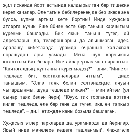
җил искәндә йорт астында калдырылган бер тишеккә
кереп качалар. Әле тагын бәбиләренең дә бер икесе ана
булса, күпме артым көтә йортны! Инде хуҗасыз
этләргә күчик. Яше 80нән өстә бер таныш карчыгым
күренми башлады. Бик якын таныш түгел, өй
адресларын да, телефоннарны да алышмаган идек.
Аралашу кибетләрдә, урамда очрашып хәл-әхвәл
сорашудан ары узмады. Менә шул карчыкны
югалттым бит берара. Ике айлар үткәч янә очраштык.
“Кая югалдың, күптәннән күренмәдең?” – дим. “Мине эт
тешләде бит, хастаханәләрдә яттым”, – диде
танышым. “Әллә таяк белән селтәндеңме, ачуын
чыгардыңмы, шуңа тешләде микән?” – мин әйтәм (ул
сыңар таяк белән йөри). “Юуук, тик торганда арттан
килеп тешләде, әле бер генә дә түгел, ике, өч тапкыр
тешләде”, – ди. Нәтиҗәдә каны бозыла башлаган.
Хуҗасыз этләр паркларда да, урамнарда да йөриләр.
Ярый инде мәчеләре кешегә ташланмый. Фаҗигәле