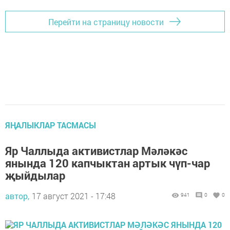
Перейти на страницу новости
ЯҢАЛЫКЛАР ТАСМАСЫ
Яр Чаллыда активистлар Мәләкәс
янында 120 капчыктан артык чүп-чар
җыйдылар
автор,
17 август 2021 - 17:48
941
0
0