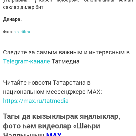
саклар диләр бит.
Динара.
Фото:
smartik.ru
Следите за самым важным и интересным в
Telegram-канале
Татмедиа
Читайте новости Татарстана в
национальном мессенджере MАХ:
https://max.ru/tatmedia
Тагы да кызыклырак яңалыклар,
фото һәм видеолар «Шәһри
Чаллы»ның
MAX