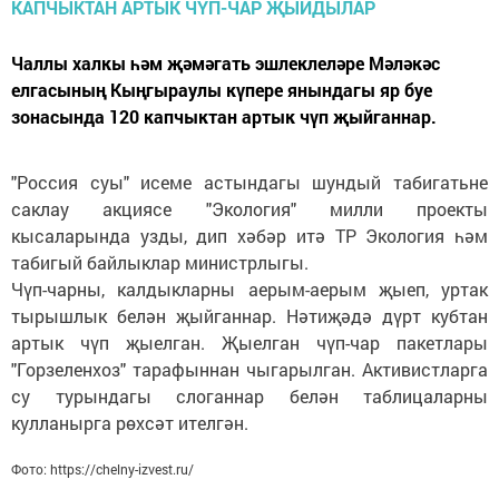
Чаллы халкы һәм җәмәгать эшлеклеләре Мәләкәс
елгасының Кыңгыраулы күпере янындагы яр буе
зонасында 120 капчыктан артык чүп җыйганнар.
"Россия суы" исеме астындагы шундый табигатьне
саклау акциясе "Экология" милли проекты
кысаларында узды, дип хәбәр итә ТР Экология һәм
табигый байлыклар министрлыгы.
Чүп-чарны, калдыкларны аерым-аерым җыеп, уртак
тырышлык белән җыйганнар. Нәтиҗәдә дүрт кубтан
артык чүп җыелган. Җыелган чүп-чар пакетлары
"Горзеленхоз" тарафыннан чыгарылган. Активистларга
су турындагы слоганнар белән таблицаларны
кулланырга рөхсәт ителгән.
Фото: https://chelny-izvest.ru/