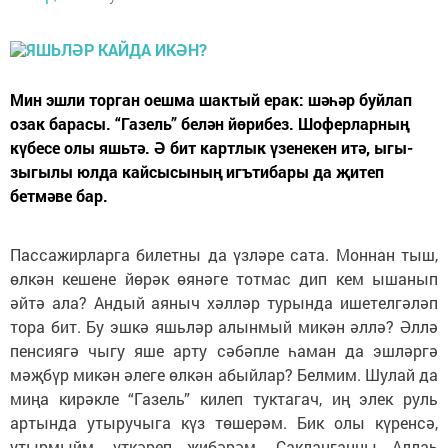
Мин эшли торган оешма шактый ерак: шәһәр буйлап
озак барасы. “Газель” белән йөрибез. Шоферларның
күбесе олы яшьтә. Ә бит картлык үзенекен итә, ыгы-
зыгылы юлда кайсысының игътибары да җитеп
бетмәве бар.
Пассажирларга билетны да үзләре сата. Моннан тыш,
өлкән кешене йөрәк өянәге тотмас дип кем ышанып
әйтә ала? Андый аяныч хәлләр турында ишетелгәләп
тора бит. Бу эшкә яшьләр алынмый микән әллә? Әллә
пенсиягә чыгу яше арту сәбәпле һаман да эшләргә
мәҗбүр микән әлеге өлкән абыйлар? Белмим. Шулай да
миңа кирәкле “Газель” килеп туктагач, иң элек руль
артында утыручыга күз төшерәм. Бик олы күренсә,
утырмыйм, үткәреп җибәрәм. Сакланганны Аллаһ