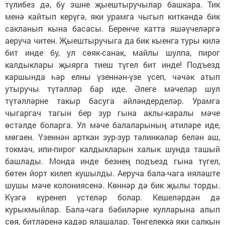
түлибез дә, бу эшне җыештыручылар башкара. Тик
менә кайтып керүгә, яки урамга чыгып киткәндә бик
сакланып кына басасы. Беренче катта яшәүчеләргә
аеруча читен. Җыештыручыга да бик кыенга туры килә
бит инде бу, ул сөяк-санак, майлы шулпа, пирог
калдыклары җыярга тиеш түгел бит инде! Подъезд
каршында һәр елны үзеннән-үзе үсеп, чәчәк атып
утыручы түтәлләр бар иде. Әлеге мәчеләр шул
түтәлләрне такыр басуга әйләндерделәр. Урамга
чыгаргач тагын бер зур гына аклы-каралы мәче
өстәлде боларга. Ул мәче балаларының әтиләре иде,
мөгаен. Үзеннән арткан зур-зур тәлинкәләр белән аш,
токмач, ипи-пирог калдыкларын халык шунда ташый
башлады. Монда инде безнең подъезд гына түгел,
бөтен йорт килеп кушылды. Аеруча бала-чага ияләште
шушы мәче колониясенә. Көннәр дә бик җылы торды.
Күзгә күренеп үстеләр болар. Кешеләрдән дә
курыкмыйлар. Бала-чага бәбиләрне кулларына алып
сөя, битләренә кадәр ялашалар. Төнгелеккә яки салкын