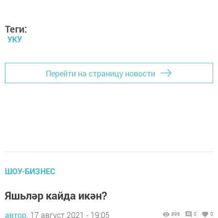
Теги:
УКУ
Перейти на страницу новости
ШОУ-БИЗНЕС
Яшьләр кайда икән?
автор,
17 август 2021 - 19:05
896
0
0