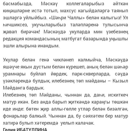
басмабызда, Мәскәү коллегаларыбыз әйткән
киңәшләрне истә тотып, махсус кагыйдәләргә таянып
эшләргә уйлыйбыз. «Шәһри Чаллы» белән калыгыз! Ул
һичшиксез, укучыларыбыз таләпләренә тулысынча
җавап бирәчәк! Мәскәүдә укуларда мин үзебезнең
редакция командасының матбугат базарында уңышлы
эшли алырына инандым.
Укулар белән генә чикләнеп калмыйча, Мәскәүдә
яшәүче якын дустым белән күрешеп, аның белән шәһәр
урамнары буйлап йөрдек, парк-скверларда, сәүдә
үзәкләрендә булдык, илебезнең төп мәйданы – Кызыл
Мәйданга бардык.
Илебезнең төп Мәйданы, чыннан да, даһи, искиткеч
матур икән. Без анда барып җиткәндә караңгы төшкән
иде инде: бөтен җир аллы-гөлле утлар белән бизәлгән,
фонарьлар балкый. Чыннан да, бу сәяхәтем бер матур
хатирә булып хәтеремдә уелып калачак.
Гөлия ИБАТУЛЛИНА.