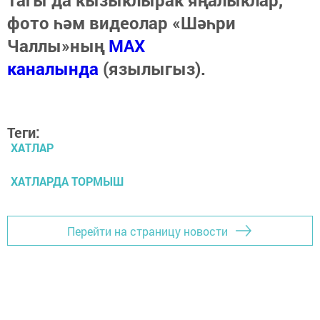
Тагы да кызыклырак яңалыклар,
фото һәм видеолар «Шәһри
Чаллы»ның
MAX
каналында
(язылыгыз).
Теги:
ХАТЛАР
ХАТЛАРДА ТОРМЫШ
Перейти на страницу новости