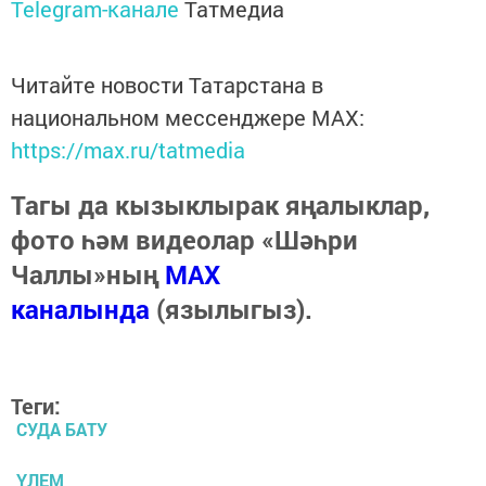
Telegram-канале
Татмедиа
Читайте новости Татарстана в
национальном мессенджере MАХ:
https://max.ru/tatmedia
Тагы да кызыклырак яңалыклар,
фото һәм видеолар «Шәһри
Чаллы»ның
MAX
каналында
(язылыгыз).
Теги:
СУДА БАТУ
ҮЛЕМ