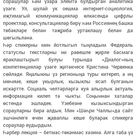
сорашулар һәм үзара элемтә булдырган аналитика
үзәге. Ул, шулай ук оешма интернет-социология,
иҗтимагый коммуникацияләр өлкәсендә цифрлы
проектлар, консультацияләр бирү һәм Россиянең башка
төбәкләре белән тәҗрибә уртаклашу белән дә
шөгыльләнә.
Һәр спикерны мин йотлыгып тыңладым. Федераль
статуслы текстларны ни рәвешле җирле басмага
яраклаштырып булуы турында «Диалог»ның
компетенцияләр үзәге җитәкчесе Кристина Червенка
сөйләде. Яңалыкны үз регионыңа туры китереп, ә иң
мөһиме, кеше укырлык, кызыклы ясап булганын
искәртте. Социаль челтәрләргә куя алырлык актуаль
информация килеп тә чыкты. Соңыннан хаталар
өстендә эшләдек. Үзебезне кызыксындырган
сорауларны бирә алдык. Мин «Шәһри Чаллы»да сайт
эшчәнлеге өчен җаваплы кеше буларак спикерга
сораулар яудырдым.
Һәрбер лекция – бетмәс-төкәнмәс хәзинә. Алга таба үз