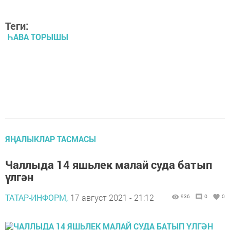
Теги:
ҺАВА ТОРЫШЫ
ЯҢАЛЫКЛАР ТАСМАСЫ
Чаллыда 14 яшьлек малай суда батып
үлгән
ТАТАР-ИНФОРМ,
17 август 2021 - 21:12
936
0
0