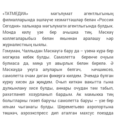
«ТАТМЕДИА» мәгълүмат агентлыгының
филиалларында эшләүче хезмәттәшләр белән «Россия
Сегодня» халыкара мәгълүмати агентлыгында булдык.
Монда килү үзе бер ачышка тиң. Мәскәү
коллегаларыбыз белән якыннан аралашу һәр
журналистның хыялы.
Гомумән, Чаллыдан Мәскәүгә бару да – үзенә күрә бер
могҗиза кебек булды. Самолетта беренче очуым
булмаса да, миңа ул авырлык белән бирелә. Ә
Мәскәүдә укуга алуларын белгәч, һичшиксез,
самолетта очам дигән фикергә килдем. Эчемдә булган
курку хисен дә җиңдем. Очып киткән вакытта гына
дулкынлану хисе булды, аннары очудан тәм табып,
рәхәтләнеп хозурланып бардым. Ак мамыкка тиң
болытларны гизеп баручы самолетта баруы – үзе бер
илһам чыганагы булды. Шереметьево аэропортына
төшкәч, аэроэкспресс дип аталган махсус поездда