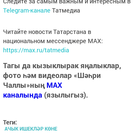
Следите за самым важным и интересным в
Telegram-канале
Татмедиа
Читайте новости Татарстана в
национальном мессенджере MАХ:
https://max.ru/tatmedia
Тагы да кызыклырак яңалыклар,
фото һәм видеолар «Шәһри
Чаллы»ның
MAX
каналында
(язылыгыз).
Теги:
АЧЫК ИШЕКЛӘР КӨНЕ