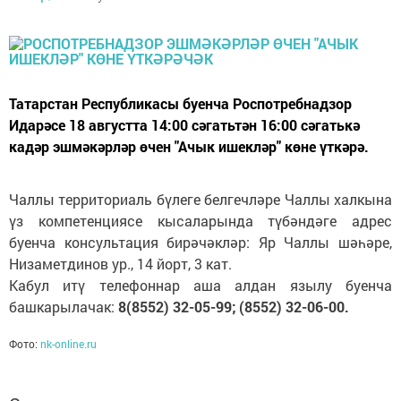
Татарстан Республикасы буенча Роспотребнадзор
Идарәсе 18 августта 14:00 сәгатьтән 16:00 сәгатькә
кадәр эшмәкәрләр өчен "Ачык ишекләр" көне үткәрә.
Чаллы территориаль бүлеге белгечләре Чаллы халкына
үз компетенциясе кысаларында түбәндәге адрес
буенча консультация бирәчәкләр: Яр Чаллы шәһәре,
Низаметдинов ур., 14 йорт, 3 кат.
Кабул итү телефоннар аша алдан язылу буенча
башкарылачак:
8(8552) 32-05-99; (8552) 32-06-00.
Фото:
nk-online.ru