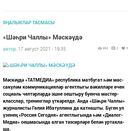
ЯҢАЛЫКЛАР ТАСМАСЫ
«Шәһри Чаллы» Мәскәүдә
автор,
17 август 2021 - 19:35
960
0
5
Мәс­кә­ү­дә «ТАТ­МЕ­ДИА» рес­пуб­ли­ка мат­бу­гат һәм мас­
са­кү­ләм ком­му­ни­ка­ци­я­ләр агент­лы­гы вәкилләре өчен
со­ци­аль чел­тәр­ләр­дә эш­не оеш­ты­ру бу­ен­ча мас­тер-
класс­лар, тре­нинг­лар үт­кә­рел­де. Анда «Шәһ­ри Чал­лы»
жур­на­лис­ты Гө­лия Иба­тул­ли­на да кат­наш­ты. Бү­ген ул
үзе­нең «Рос­сия Се­год­ня» агент­лы­гын­да һәм «Ди­а­лог-
Медиа» оеш­ма­сын­да ал­ган тә­э­сир­лә­ре бе­лән ур­так­ла­
ша.