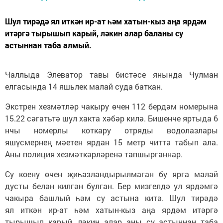
Шул тирәдә ял иткән ир-ат һәм хатын-кыз аңа ярдәм
итәргә тырышып карый, ләкин алар баланы су
астыннан таба алмый.
Чаллыда Элеватор тавы бистәсе янында Чулман
елгасында 14 яшьлек малай суда баткан.
Экстрен хезмәтләр чакыру өчен 112 бердәм номерына
15.22 сәгатьтә шул хакта хәбәр килә. Бишенче яртыда 6
нчы номерлы коткару отряды водолазлары
яшүсмернең мәетен ярдан 15 метр читтә табып ала.
Аны полиция хезмәткәрләренә тапшырганнар.
Су коену өчен җиһазландырылмаган бу ярга малай
дусты белән килгән булган. Бер мизгелдә ул ярдәмгә
чакыра башлый һәм су астына китә. Шул тирәдә
ял иткән ир-ат һәм хатын-кыз аңа ярдәм итәргә
тырышып карый, ләкин алар аны су астыннан таба