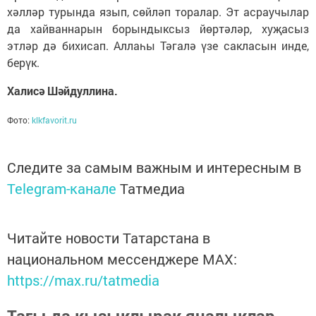
хәлләр турында язып, сөйләп торалар. Эт асраучылар
да хайваннарын борындыксыз йөртәләр, хуҗасыз
этләр дә бихисап. Аллаһы Тәгалә үзе сакласын инде,
берүк.
Халисә Шәйдуллина.
Фото:
klkfavorit.ru
Следите за самым важным и интересным в
Telegram-канале
Татмедиа
Читайте новости Татарстана в
национальном мессенджере MАХ:
https://max.ru/tatmedia