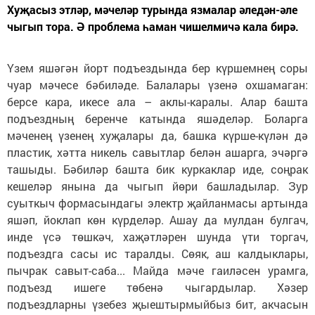
Хуҗасыз этләр, мәчеләр турында язмалар әледән-әле
чыгып тора. Ә проблема һаман чишелмичә кала бирә.
Үзем яшәгән йорт подъездында бер күршемнең соры
чуар мәчесе бәбиләде. Балалары үзенә охшамаган:
берсе кара, икесе ала – аклы-каралы. Алар башта
подъездның беренче катында яшәделәр. Боларга
мәченең үзенең хуҗалары да, башка күрше-күлән дә
пластик, хәтта никель савытлар белән ашарга, эчәргә
ташыды. Бәбиләр башта бик куркаклар иде, соңрак
кешеләр янына да чыгып йөри башладылар. Зур
суыткыч формасындагы электр җайланмасы артында
яшәп, йоклап көн күрделәр. Ашау да мулдан булгач,
инде үсә төшкәч, хаҗәтләрен шунда үти торгач,
подъездга сасы ис таралды. Сөяк, аш калдыклары,
пычрак савыт-саба... Майда мәче гаиләсен урамга,
подъезд ишеге төбенә чыгардылар. Хәзер
подъездларны үзебез җыештырмыйбыз бит, акчасын