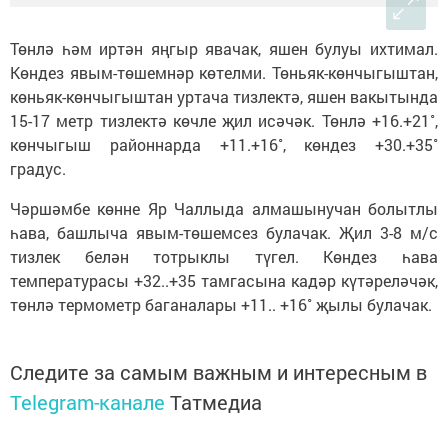
Төнлә һәм иртән яңгыр явачак, яшен булуы ихтимал.
Көндез явым-төшемнәр көтелми. Төньяк-көнчыгыштан,
көньяк-көнчыгыштан уртача тизлектә, яшен вакытында
15-17 метр тизлектә көчле җил исәчәк. Төнлә +16.+21˚,
көнчыгыш районнарда +11.+16˚, көндез +30.+35˚
градус.
Чәршәмбе көнне Яр Чаллыда алмашынучан болытлы
һава, башлыча явым-төшемсез булачак. Җил 3-8 м/с
тизлек белән тотрыклы түгел. Көндез һава
температурасы +32..+35 тамгасына кадәр күтәреләчәк,
төнлә термометр баганалары +11.. +16˚ җылы булачак.
Следите за самым важным и интересным в
Telegram-канале
Татмедиа