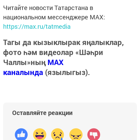
Читайте новости Татарстана в
национальном мессенджере MАХ:
https://max.ru/tatmedia
Тагы да кызыклырак яңалыклар,
фото һәм видеолар «Шәһри
Чаллы»ның
MAX
каналында
(язылыгыз).
Оставляйте реакции