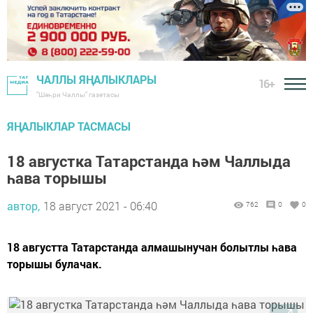
ЧАЛЛЫ ЯҢАЛЫКЛАРЫ
16+
"Шәһри Чаллы" газетасы
ЯҢАЛЫКЛАР ТАСМАСЫ
18 августка Татарстанда һәм Чаллыда
һава торышы
автор,
18 август 2021 - 06:40
762
0
0
18 августта Татарстанда алмашынучан болытлы һава
торышы булачак.