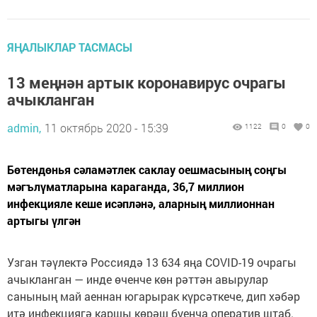
ЯҢАЛЫКЛАР ТАСМАСЫ
13 меңнән артык коронавирус очрагы
ачыкланган
admin,
11 октябрь 2020 - 15:39
1122
0
0
Бөтендөнья сәламәтлек саклау оешмасының соңгы
мәгълүматларына караганда, 36,7 миллион
инфекцияле кеше исәпләнә, аларның миллионнан
артыгы үлгән
Узган тәүлектә Россиядә 13 634 яңа COVID-19 очрагы
ачыкланган — инде өченче көн рәттән авырулар
санының май аеннан югарырак күрсәткече, дип хәбәр
итә инфекциягә каршы көрәш буенча оператив штаб.