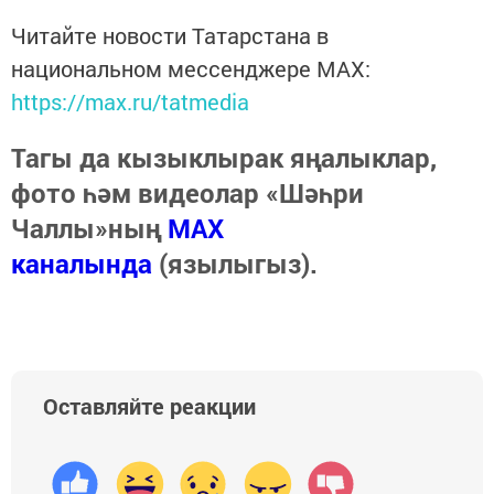
Читайте новости Татарстана в
национальном мессенджере MАХ:
https://max.ru/tatmedia
Тагы да кызыклырак яңалыклар,
фото һәм видеолар «Шәһри
Чаллы»ның
MAX
каналында
(язылыгыз).
Оставляйте реакции