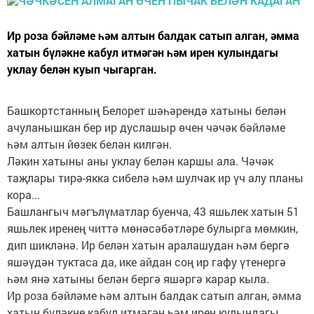
Ир роза бәйләме һәм алтын балдак сатып алган, әмма
хатын бүләкне кабул итмәгән һәм ирен кулындагы
уклау белән куып чыгарган.
Башкортстанның Белорет шәһәрендә хатыны белән
ачуланышкан бер ир дуслашыр өчен чәчәк бәйләме
һәм алтын йөзек белән килгән.
Ләкин хатыны аны уклау белән каршы ала. Чәчәк
таҗлары тирә-якка сибелә һәм шулчак ир үч алу планы
кора...
Башлангыч мәгълүматлар буенча, 43 яшьлек хатын 51
яшьлек иренең читтә мөнәсәбәтләре булырга мөмкин,
дип шикләнә. Ир белән хатын аралашудан һәм бергә
яшәүдән туктаса да, ике айдан соң ир гафу үтенергә
һәм янә хатыны белән бергә яшәргә карар кыла.
Ир роза бәйләме һәм алтын балдак сатып алган, әмма
хатын бүләкне кабул итмәгән һәм ирен кулындагы