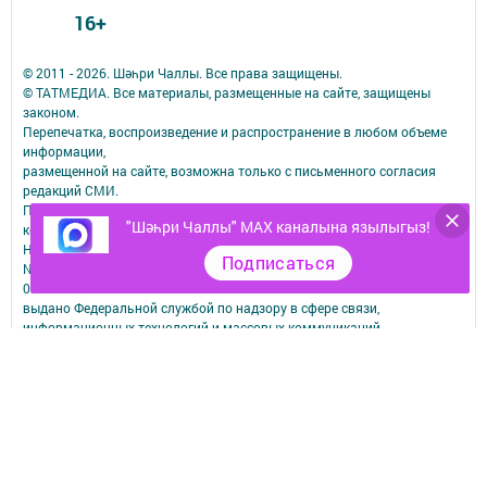
16+
© 2011 - 2026. Шәһри Чаллы. Все права защищены.
© ТАТМЕДИА. Все материалы, размещенные на сайте, защищены
законом.
Перепечатка, воспроизведение и распространение в любом объеме
информации,
размещенной на сайте, возможна только с письменного согласия
редакций СМИ.
При поддержке Республиканского агентства по печати и массовым
"Шәһри Чаллы" MAX каналына язылыгыз!
коммуникациям.
Наименование СМИ: Шəhри Чаллы
Подписаться
№ свидетельства о регистрации СМИ, дата: ЭЛ № ФС 77-67912 от
06.12.2016
выдано Федеральной службой по надзору в сфере связи,
информационных технологий и массовых коммуникаций
ФИО главного редактора: Юсупова Резида Махмутовна
Адрес редакции: 423827, Республика Татарстан, город Набережные
Челны, бульвар Юных Ленинцев, д.9
Телефон редакции: 8 (8552) 57-01-19
Email: shahri_chally@mail.ru
О фактах коррупции сообщить по электронному адресу:
shahri_chally@mail.ru
Учредитель СМИ: АО «ТАТМЕДИА»