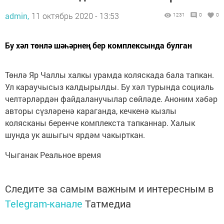
admin,
11 октябрь 2020 - 13:53
1231
0
0
Бу хәл төнлә шәһәрнең бер комплексында булган
Төнлә Яр Чаллы халкы урамда коляскада бала тапкан.
Ул караучысыз калдырылды. Бу хәл турында социаль
челтәрләрдән файдаланучылар сөйләде. Аноним хәбәр
авторы сүзләренә караганда, кечкенә кызлы
колясканы беренче комплекста тапканнар. Халык
шунда ук ашыгыч ярдәм чакырткан.
Чыганак Реальное время
Следите за самым важным и интересным в
Telegram-канале
Татмедиа