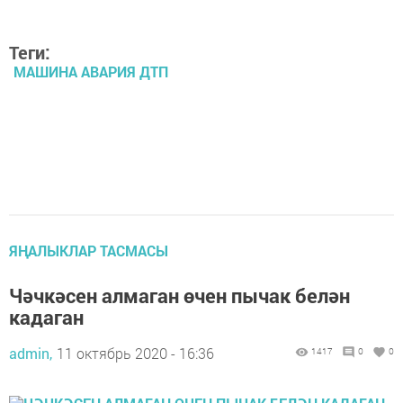
Теги:
МАШИНА АВАРИЯ ДТП
ЯҢАЛЫКЛАР ТАСМАСЫ
Чәчкәсен алмаган өчен пычак белән
кадаган
admin,
11 октябрь 2020 - 16:36
1417
0
0