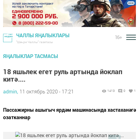
ЧАЛЛЫ ЯҢАЛЫКЛАРЫ
16+
"Шәһри Чаллы" газетасы
ЯҢАЛЫКЛАР ТАСМАСЫ
18 яшьлек егет руль артында йоклап
китә....
admin,
11 октябрь 2020 - 17:21
1413
0
1
Пассажирны ашыгыч ярдәм машинасында хастаханәгә
озатканнар