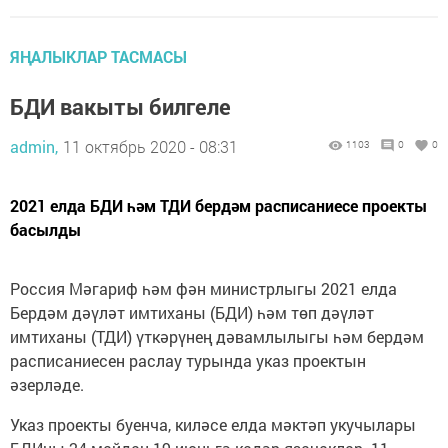
ЯҢАЛЫКЛАР ТАСМАСЫ
БДИ вакыты билгеле
admin,
11 октябрь 2020 - 08:31
1103
0
0
2021 елда БДИ һәм ТДИ бердәм расписаниесе проекты
басылды
Россия Мәгариф һәм фән министрлыгы 2021 елда
Бердәм дәүләт имтиханы (БДИ) һәм төп дәүләт
имтиханы (ТДИ) үткәрүнең дәвамлылыгы һәм бердәм
расписаниесен раслау турында указ проектын
әзерләде.
Указ проекты буенча, киләсе елда мәктәп укучылары