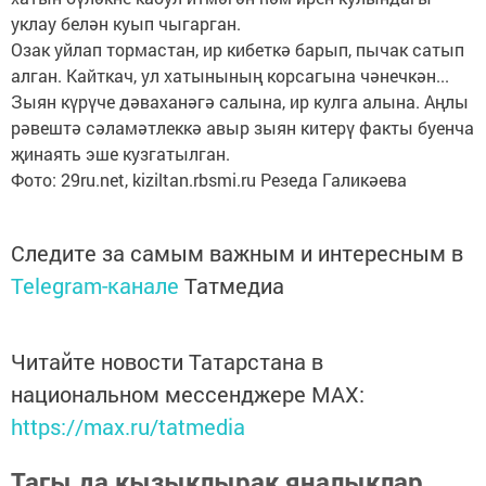
уклау белән куып чыгарган.
Озак уйлап тормастан, ир кибеткә барып, пычак сатып
алган. Кайткач, ул хатынының корсагына чәнечкән...
Зыян күрүче дәваханәгә салына, ир кулга алына. Аңлы
рәвештә сәламәтлеккә авыр зыян китерү факты буенча
җинаять эше кузгатылган.
Фото: 29ru.net, kiziltan.rbsmi.ru Резеда Галикәева
Следите за самым важным и интересным в
Telegram-канале
Татмедиа
Читайте новости Татарстана в
национальном мессенджере MАХ:
https://max.ru/tatmedia
Тагы да кызыклырак яңалыклар,