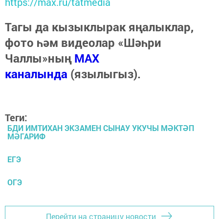
https://max.ru/tatmedia
Тагы да кызыклырак яңалыклар,
фото һәм видеолар «Шәһри
Чаллы»ның
MAX
каналында
(язылыгыз).
Теги:
БДИ ИМТИХАН ЭКЗАМЕН СЫНАУ УКУЧЫ МӘКТӘП
МӘГАРИФ
ЕГЭ
ОГЭ
Перейти на страницу новости