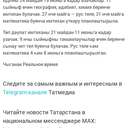
БДИны 24 майдан 19 июньгә кадәр язачаклар. 11
сыйныф өчен география, әдәбият, химия беренче
имтихан булачак. 27 нче майга — рус теле, 31 нче майга
математика буенча имтихан үткәрү планлаштырыла.
Төп дәүләт имтиханы 21 майдан 11 июньгә кадәр
узачак. 9 нчы сыйныфны тәмамлаучылар өчен беренче
сынау чит тел буенча булачак. Рус теле һәм
математика 4 һәм 8 июньгә планлаштырылган.
Чыганак Реальное время
Следите за самым важным и интересным в
Telegram-канале
Татмедиа
Читайте новости Татарстана в
национальном мессенджере MАХ: