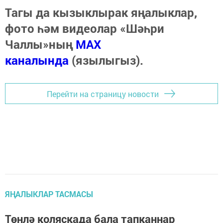
Тагы да кызыклырак яңалыклар,
фото һәм видеолар «Шәһри
Чаллы»ның
MAX
каналында
(язылыгыз).
Перейти на страницу новости
ЯҢАЛЫКЛАР ТАСМАСЫ
Төнлә коляскада бала тапканнар