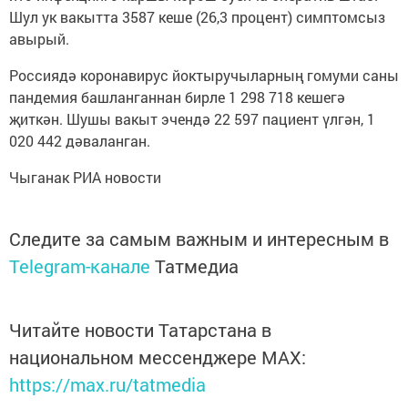
Шул ук вакытта 3587 кеше (26,3 процент) симптомсыз
авырый.
Россиядә коронавирус йоктыручыларның гомуми саны
пандемия башланганнан бирле 1 298 718 кешегә
җиткән. Шушы вакыт эчендә 22 597 пациент үлгән, 1
020 442 дәваланган.
Чыганак РИА новости
Следите за самым важным и интересным в
Telegram-канале
Татмедиа
Читайте новости Татарстана в
национальном мессенджере MАХ:
https://max.ru/tatmedia