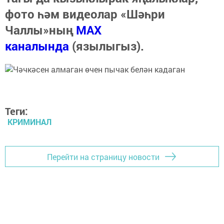
фото һәм видеолар «Шәһри
Чаллы»ның
MAX
каналында
(язылыгыз).
Теги:
КРИМИНАЛ
Перейти на страницу новости