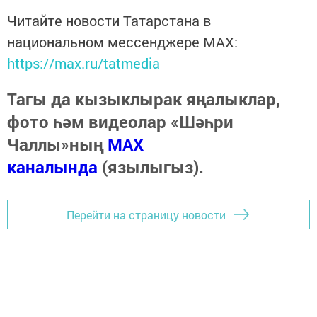
Читайте новости Татарстана в
национальном мессенджере MАХ:
https://max.ru/tatmedia
Тагы да кызыклырак яңалыклар,
фото һәм видеолар «Шәһри
Чаллы»ның
MAX
каналында
(язылыгыз).
Перейти на страницу новости