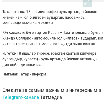
Татарстанда 18 яшьлек шофер руль артында йоклап
киткән һәм юл билгесен аударган, пассажиры
машинада кысылып калган.
Юл һәлакәте бүген иртән Казан – Тәмте юлында булган.
«Хендэ Солярис» автомобиле, юл билгесен аударып, юл
читенә төшеп киткән, машинага җитди зыян килгән.
«Егеткә 18 яшьләр тирәсе, ерактан кайтып килүләре
булгандыр, күрәсең - руль артында йоклап киткән», -
дип сөйләде шаһитлар.
Чыганак Татар - информ
Следите за самым важным и интересным в
Telegram-канале
Татмедиа