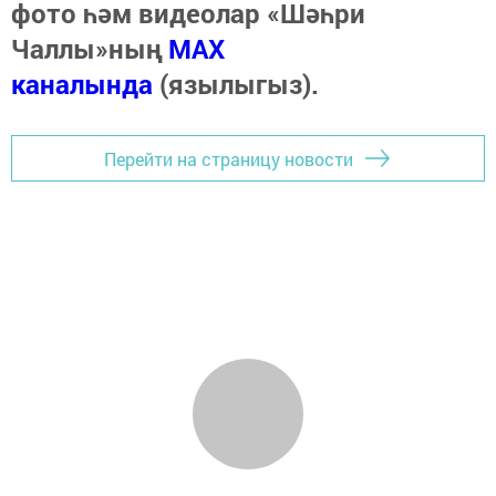
фото һәм видеолар «Шәһри
Чаллы»ның
MAX
каналында
(язылыгыз).
Перейти на страницу новости