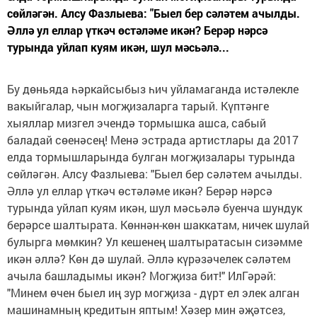
сөйләгән. Алсу Фазлыева: "Быел бер сәләтем ачылды.
Әллә ул еллар үткәч өстәләме икән? Берәр нәрсә
турында уйлап куям икән, шул мәсьәлә...
Бу дөньяда һәркайсыбыз һич уйламаганда истәлекле
вакыйгалар, чын могҗизаларга тарый. Күптәнге
хыяллар мизгел эчендә тормышка ашса, сабый
баладай сөенәсең! Менә эстрада артистлары да 2017
елда тормышларында булган могҗизалары турында
сөйләгән. Алсу Фазлыева: "Быел бер сәләтем ачылды.
Әллә ул еллар үткәч өстәләме икән? Берәр нәрсә
турында уйлап куям икән, шул мәсьәлә буенча шундук
берәрсе шалтырата. Көннән-көн шаккатам, ничек шулай
булырга мөмкин? Ул кешенең шалтыратасын сизәмме
икән әллә? Көн дә шулай. Әллә күрәзәчелек сәләтем
ачыла башладымы икән? Могҗиза бит!" ИлГәрәй:
"Минем өчен быел иң зур могҗиза - дүрт ел элек алган
машинамның кредитын яптым! Хәзер мин әҗәтсез,