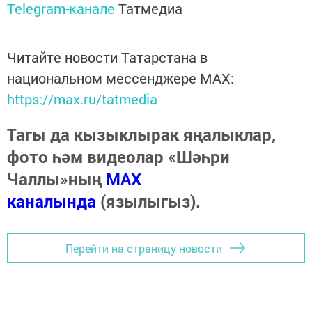
Telegram-канале
Татмедиа
Читайте новости Татарстана в
национальном мессенджере MАХ:
https://max.ru/tatmedia
Тагы да кызыклырак яңалыклар,
фото һәм видеолар «Шәһри
Чаллы»ның
MAX
каналында
(язылыгыз).
Перейти на страницу новости