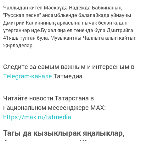
Чаллыдан китеп Мәскәүдә Надежда Бабкинаның
"Русская песня" ансамбльендә балалайкада уйнаучы
Дмитрий Калининның аркасына пычак белән кадап
үтергәннәр иде.Бу хәл яңа ел төнендә була.Дмитрийга
41яшь тулган була. Музыкантны Чаллыга алып кайтып
җирләделәр.
Следите за самым важным и интересным в
Telegram-канале
Татмедиа
Читайте новости Татарстана в
национальном мессенджере MАХ:
https://max.ru/tatmedia
Тагы да кызыклырак яңалыклар,