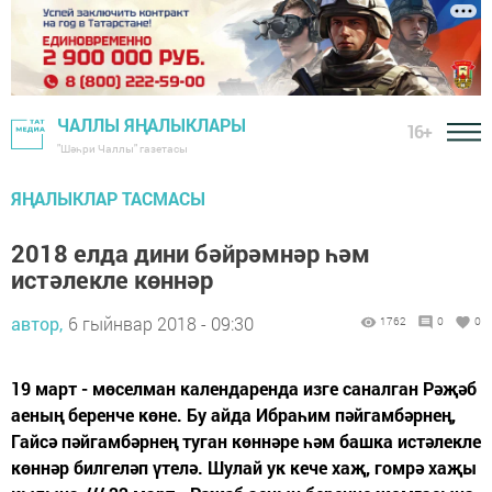
ЧАЛЛЫ ЯҢАЛЫКЛАРЫ
16+
"Шәһри Чаллы" газетасы
ЯҢАЛЫКЛАР ТАСМАСЫ
2018 елда дини бәйрәмнәр һәм
истәлекле көннәр
автор,
6 гыйнвар 2018 - 09:30
1762
0
0
19 март - мөселман календаренда изге саналган Рәҗәб
аеның беренче көне. Бу айда Ибраһим пәйгамбәрнең,
Гайсә пәйгамбәрнең туган көннәре һәм башка истәлекле
көннәр билгеләп үтелә. Шулай ук кече хаҗ, гомрә хаҗы