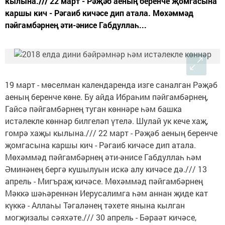
кылына./// 22 март - Рәҗәб аеның беренче җомгасына
каршы кич - Рәгаиб кичәсе дип атала. Мөхәммәд
пәйгамбәрнең әти-әнисе Габдуллаһ...
19 март - мөселман календаренда изге саналган Рәҗәб
аеның беренче көне. Бу айда Ибраһим пәйгамбәрнең,
Гайсә пәйгамбәрнең туган көннәре һәм башка
истәлекле көннәр билгеләп үтелә. Шулай ук кече хаҗ,
гомрә хаҗы кылына./// 22 март - Рәҗәб аеның беренче
җомгасына каршы кич - Рәгаиб кичәсе дип атала.
Мөхәммәд пәйгамбәрнең әти-әнисе Габдуллаһ һәм
Әминәнең бергә кушылуын искә алу кичәсе дә./// 13
апрель - Мигъраҗ кичәсе. Мөхәммәд пәйгамбәрнең
Мәккә шәһәреннән Иерусалимга һәм аннан җиде кат
күккә - Аллаһы Тәгаләнең тәхете янына кылган
могҗизалы сәяхәте./// 30 апрель - Бәраәт кичәсе,