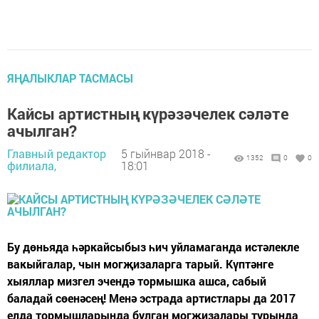
ЯҢАЛЫКЛАР ТАСМАСЫ
Кайсы артистның күрәзәчелек сәләте
ачылган?
Главный редактор
5 гыйнвар 2018 -
1352
0
0
филиала,
18:01
Бу дөньяда һәркайсыбыз һич уйламаганда истәлекле
вакыйгалар, чын могҗизаларга тарый. Күптәнге
хыяллар мизгел эчендә тормышка ашса, сабый
баладай сөенәсең! Менә эстрада артистлары да 2017
елда тормышларында булган могҗизалары турында