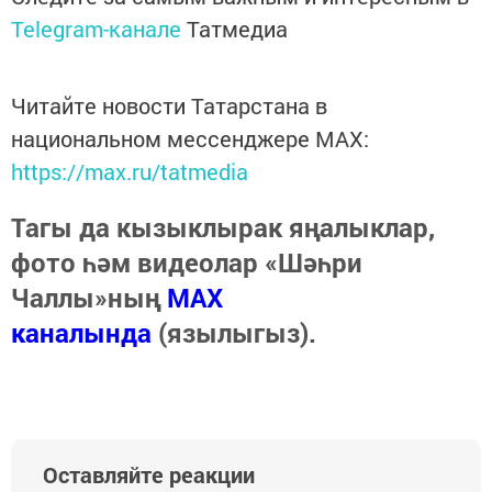
Telegram-канале
Татмедиа
Читайте новости Татарстана в
национальном мессенджере MАХ:
https://max.ru/tatmedia
Тагы да кызыклырак яңалыклар,
фото һәм видеолар «Шәһри
Чаллы»ның
MAX
каналында
(язылыгыз).
Оставляйте реакции