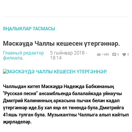
ЯҢАЛЫКЛАР ТАСМАСЫ
Мәскәүдә Чаллы кешесен үтергәннәр.
Главный редактор
5 гыйнвар 2018 -
1486
0
0
филиала,
18:14
Чаллыдан китеп Мәскәүдә Надежда Бабкинаның
"Русская песня" ансамбльендә балалайкада уйнаучы
Дмитрий Калининның аркасына пычак белән кадап
үтергәннәр иде.Бу хәл яңа ел төнендә була.Дмитрийга
41яшь тулган була. Музыкантны Чаллыга алып кайтып
җирләделәр.