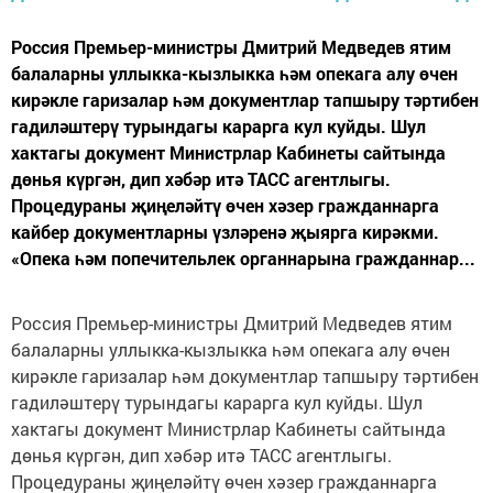
Россия Премьер-министры Дмитрий Медведев ятим
балаларны уллыкка-кызлыкка һәм опекага алу өчен
кирәкле гаризалар һәм документлар тапшыру тәртибен
гадиләштерү турындагы карарга кул куйды. Шул
хактагы документ Министрлар Кабинеты сайтында
дөнья күргән, дип хәбәр итә ТАСС агентлыгы.
Процедураны җиңеләйтү өчен хәзер гражданнарга
кайбер документларны үзләренә җыярга кирәкми.
«Опека һәм попечительлек органнарына гражданнар...
Россия Премьер-министры Дмитрий Медведев ятим
балаларны уллыкка-кызлыкка һәм опекага алу өчен
кирәкле гаризалар һәм документлар тапшыру тәртибен
гадиләштерү турындагы карарга кул куйды. Шул
хактагы документ Министрлар Кабинеты сайтында
дөнья күргән, дип хәбәр итә ТАСС агентлыгы.
Процедураны җиңеләйтү өчен хәзер гражданнарга