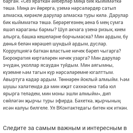
барган. «Сез яраткан әйберләр миңа бик кыйммәткә
төшә. Миңа ач йөрергә, үземә нәрсәләрдер сатып
алмаска, кирәкле дарулар алмаска туры килә. Дарулар
бик кыйммәткә төшә. Берәрегезнең аена 6 мең сумга
яшәп караганы бармы? Шул акчага үзенә ризык, кием
алырга, башка кешеләрне борчымаска? Мин ардым, бу
дөнья белән көрәшеп шундый ардым, дуслар.
Коррупциягә баткан властьне ничек бәреп чыгарга?
Бюрократия киртәләрен ничек узарга? Мин дарулар
эчүдән, уколлар ясаудан туйдым. Мин аягымны,
күземне һәм тагын күр нәрсәләремне югалттым.
Авыртуга кадәр ардым. Төннәрен йоклый алмыйм. Һәм
шушы халәтемдә дә мин иҗат сәхнәсенә таба юл
ярырга теләдем, мин моны эшли алмыйм», дип
сөйләгән җырчы туры эфирда. Бәхеткә, җырчының
исән калуы билгеле. Ул ВКонтактедагы битен юк иткән.
Следите за самым важным и интересным в