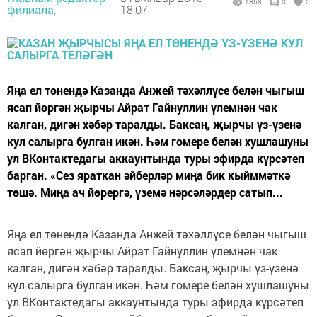
1368
0
0
филиала,
18:07
Яңа ел төнендә Казанда Анжей тәхәллүсе белән чыгыш
ясап йөргән җырчы Айрат Гайнуллин үлемнән чак
калган, дигән хәбәр таралды. Баксаң, җырчы үз-үзенә
кул салырга булган икән. Һәм гомере белән хушлашуны
ул ВКонтактедагы аккаунтында туры эфирда күрсәтеп
барган. «Сез яраткан әйберләр миңа бик кыйммәткә
төшә. Миңа ач йөрергә, үземә нәрсәләрдер сатып...
Яңа ел төнендә Казанда Анжей тәхәллүсе белән чыгыш
ясап йөргән җырчы Айрат Гайнуллин үлемнән чак
калган, дигән хәбәр таралды. Баксаң, җырчы үз-үзенә
кул салырга булган икән. Һәм гомере белән хушлашуны
ул ВКонтактедагы аккаунтында туры эфирда күрсәтеп