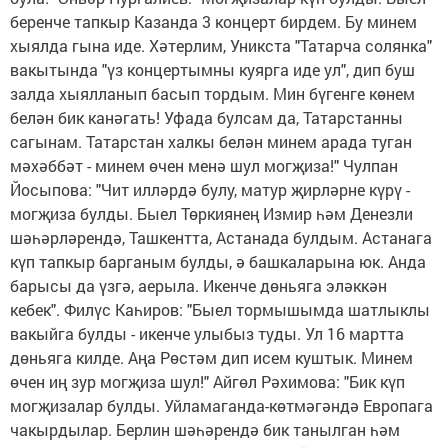
беренче тапкыр Казанда 3 концерт бирдем. Бу минем
хыялда гына иде. Хәтерлим, Уникста "Татарча солянка"
вакытында "үз концертымны куярга иде ул", дип буш
залда хыялланып басып тордым. Мин бүгенге көнем
белән бик канәгать! Уфада булсам да, Татарстанны
сагынам. Татарстан халкы белән минем арада туган
мәхәббәт - минем өчен менә шул могҗиза!" Чулпан
Йосыпова: "Чит илләрдә булу, матур җирләрне күрү -
могҗиза булды. Быел Төркиянең Измир һәм Денезли
шәһәрләрендә, Ташкентта, Астанада булдым. Астанага
күп тапкыр барганым булды, ә башкаларына юк. Анда
барысы да үзгә, аерыла. Икенче дөньяга эләккән
кебек". Филүс Каһиров: "Быел тормышымда шатлыклы
вакыйга булды - икенче улыбыз туды. Ул 16 мартта
дөньяга килде. Аңа Рөстәм дип исем куштык. Минем
өчен иң зур могҗиза шул!" Айгөл Рәхимова: "Бик күп
могҗизалар булды. Уйламаганда-көтмәгәндә Европага
чакырдылар. Берлин шәһәрендә бик танылган һәм