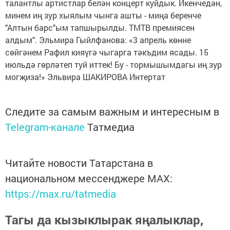
талантлы артистлар белән концерт куйдык. Икенчедән,
минем иң зур хыялым чынга ашты - миңа беренче
"Алтын барс"ым тапшырылды. ТМТВ премиясен
алдым". Эльмира Гыйлфанова: «3 апрель көнне
сөйгәнем Рафил кияүгә чыгарга тәкъдим ясады. 15
июльдә гөрләтеп туй иттек! Бу - тормышымдагы иң зур
могҗиза!» Эльвира ШАКИРОВА Интертат
Следите за самым важным и интересным в
Telegram-канале
Татмедиа
Читайте новости Татарстана в
национальном мессенджере MАХ:
https://max.ru/tatmedia
Тагы да кызыклырак яңалыклар,