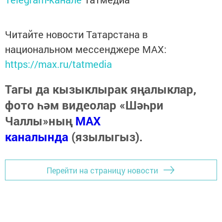
Читайте новости Татарстана в
национальном мессенджере MАХ:
https://max.ru/tatmedia
Тагы да кызыклырак яңалыклар,
фото һәм видеолар «Шәһри
Чаллы»ның
MAX
каналында
(язылыгыз).
Перейти на страницу новости