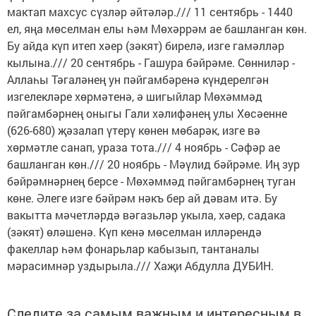
мактап махсус сүзләр әйтәләр./// 11 сентябрь - 1440
ел, яңа мөселман елы һәм Мөхәррәм ае башланган көн.
Бу айда күп итеп хәер (зәкят) бирелә, изге гамәлләр
кылына./// 20 сентябрь - Гашура бәйрәме. Сөнниләр -
Аллаһы Тәгаләнең ун пәйгамбәренә күндерелгән
изгелекләре хөрмәтенә, ә шигыйлар Мөхәммәд
пәйгамбәрнең оныгы Гали хәлифәнең улы Хөсәенне
(626-680) җәзалап үтерү көнен мөбарәк, изге вә
хөрмәтле санап, ураза тота./// 4 ноябрь - Сәфәр ае
башланган көн./// 20 ноябрь - Мәүлид бәйрәме. Иң зур
бәйрәмнәрнең берсе - Мөхәммәд пәйгамбәрнең туган
көне. Әлеге изге бәйрәм нәкъ бер ай дәвам итә. Бу
вакытта мәчетләрдә вәгазьләр укыла, хәер, садака
(зәкят) өләшенә. Күп кенә мөселман илләрендә
факеллар һәм фонарьлар кабызып, тантаналы
мәрасимнәр уздырыла./// Хаҗи Абдулла ДУБИН.
Следите за самым важным и интересным в