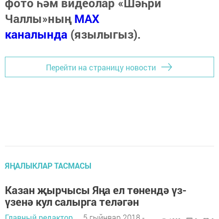
фото һәм видеолар «Шәһри
Чаллы»ның
MAX
каналында
(язылыгыз).
Перейти на страницу новости
ЯҢАЛЫКЛАР ТАСМАСЫ
Казан җырчысы Яңа ел төнендә үз-
үзенә кул салырга теләгән
Главный редактор
5 гыйнвар 2018 -