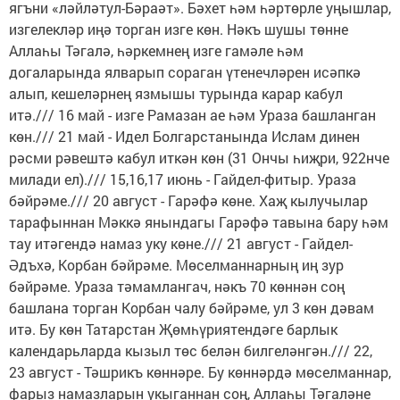
ягъни «ләйләтул-Бәраәт». Бәхет һәм һәртөрле уңышлар,
изгелекләр иңә торган изге көн. Нәкъ шушы төнне
Аллаһы Тәгалә, һәркемнең изге гамәле һәм
догаларында ялварып сораган үтенечләрен исәпкә
алып, кешеләрнең язмышы турында карар кабул
итә./// 16 май - изге Рамазан ае һәм Ураза башланган
көн./// 21 май - Идел Болгарстанында Ислам динен
рәсми рәвештә кабул иткән көн (31 Ончы һиҗри, 922нче
милади ел)./// 15,16,17 июнь - Гайдел-фитыр. Ураза
бәйрәме./// 20 август - Гарәфә көне. Хаҗ кылучылар
тарафыннан Мәккә янындагы Гарәфә тавына бару һәм
тау итәгендә намаз уку көне./// 21 август - Гайдел-
Әдъхә, Корбан бәйрәме. Мөселманнарның иң зур
бәйрәме. Ураза тәмамлангач, нәкъ 70 көннән соң
башлана торган Корбан чалу бәйрәме, ул 3 көн дәвам
итә. Бу көн Татарстан Җөмһүриятендәге барлык
календарьларда кызыл төс белән билгеләнгән./// 22,
23 август - Тәшрикъ көннәре. Бу көннәрдә мөселманнар,
фарыз намазларын укыганнан соң, Аллаһы Тәгаләне