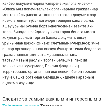
кайбер документларны үзләренә җыярга кирәкми.
«Опека һәм попечительлек органнарына гражданнар
мөстәкыйль рәвештә тапшыра торган документлар
исемлегеннән түбәндәгеләре төшереп калдырыла:
яшәү урыны буенча йорт кенәгәсеннән өземтә яки
торак бинадан файдалану яисә торак бинага милек
хокукын раслый торган башка документ, яшәү
урыныннан шәхси финанс счетының күчермәсе; эчке
эшләр органнарыннан опекун булырга теләк белдергән
гражданинның җинаять җаваплылыгына
тартылмавын раслый торган белешмә; пенсия
таныклыгы күчермәсе, Пенсия фондының
территориаль органыннан яки пенсия белән тәэмин
итүче башка органнан белешмә», - диелә карарның
аңлатма язуында.
Следите за самым важным и интересным в
Telegram-канале
Татмедиа