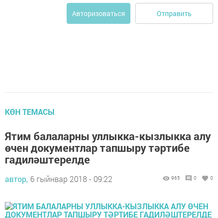
Отправить
Авторизоваться
КӨН ТЕМАСЫ
Ятим балаларны уллыкка-кызлыкка алу
өчен документлар тапшыру тәртибе
гадиләштерелде
автор,
6 гыйнвар 2018 - 09:22
965
0
0