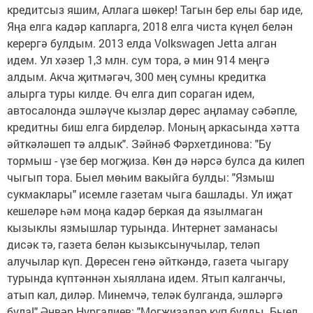
кредитсыз яшим, Аллага шөкер! Тагын бер елы бар иде,
Яңа елга кадәр капларга, 2018 елга чиста күңел белән
керергә булдым. 2013 елда Volkswagen Jetta алган
идем. Ул хәзер 1,3 млн. сум тора, ә мин 914 меңгә
алдым. Акча җитмәгәч, 300 мең сумны кредитка
алырга туры килде. Өч елга дип сораган идем,
автосалонда эшләүче кызлар дөрес аңламау сәбәпле,
кредитны биш елга бирделәр. Моның аркасында хәтта
әйткәләшеп тә алдык". Зәйнәб Фәрхетдинова: "Бу
тормыш - үзе бер могҗиза. Көн дә нәрсә булса да килеп
чыгып тора. Быел мөһим вакыйга булды: "Язмыш
сукмаклары" исемле газетам чыга башлады. Ул иҗат
кешеләре һәм моңа кадәр беркая да язылмаган
кызыклы язмышлар турында. Интернет заманасы
дисәк тә, газета белән кызыксынучылар, теләп
алучылар күп. Дөресен генә әйткәндә, газета чыгару
турында күптәннән хыяллана идем. Ятып калганчы,
атып кал, диләр. Минемчә, теләк булганда, эшләргә
була!" Әнвәр Нургалиев: "Могҗизалар күп булды. Быел