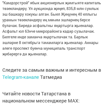
"Камдорстрой" ябык акционерлык җәмгыяте капиталь
төзекләндерү. Ул аукционда җиңеп, 835,8 млн сумлык
эш башкару хокукы алган. Быел Җиңүнең 40 еллыгы
урамын төзекләндерү иң мөһим эшләрнең берсе
булачак. Биредә асфальтны яңартырга җыеналар.
Асфальт юл 63нче микрорайонга кадәр сузылачак.
Билгеле инде заманча яңартылачак та. Барлык
эшләрне 8 октябрьгә тәмамларга җыеналар. Аннары
әлеге проспект буенча муниципаль транспорт
җибәрергә дә җыеналар.
Следите за самым важным и интересным в
Telegram-канале
Татмедиа
Читайте новости Татарстана в
национальном мессенджере MАХ: