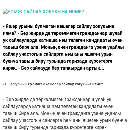
- Яшәр урыны булмаган кешеләр сайлау хокукына
ияме? - Бер җирдә дә теркәлмәгән гражданнар шулай
ук сайлауларда катнаша һәм теләгән кандидаты өчен
тавыш бирә ала. Моның өчен гражданга үзенә уңайлы
сайлау участогын сайларга һәм аны яшәгән урын
буенча тавыш бирү турында гаризада күрсәтергә
кирәк. - Бер сайлауда бер тапкырдан артык...
- Яшәр урыны булмаган кешеләр сайлау хокукына ияме?
- Бер җирдә дә теркәлмәгән гражданнар шулай ук
сайлауларда катнаша һәм теләгән кандидаты өчен
тавыш бирә ала. Моның өчен гражданга үзенә уңайлы
сайлау участогын сайларга һәм аны яшәгән урын буенча
тавыш бирү турында гаризада күрсәтергә кирәк.