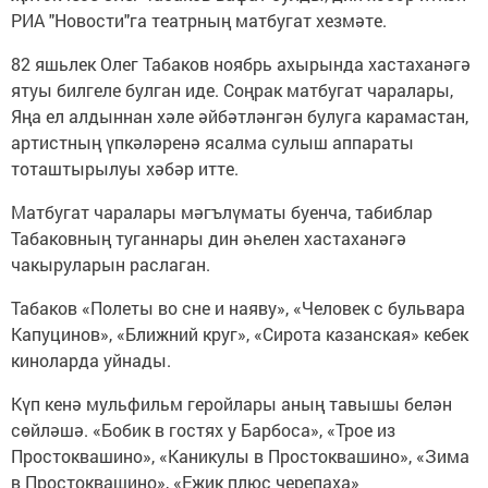
РИА "Новости"га театрның матбугат хезмәте.
82 яшьлек Олег Табаков ноябрь ахырында хастаханәгә
ятуы билгеле булган иде. Соңрак матбугат чаралары,
Яңа ел алдыннан хәле әйбәтләнгән булуга карамастан,
артистның үпкәләренә ясалма сулыш аппараты
тоташтырылуы хәбәр итте.
Матбугат чаралары мәгълүматы буенча, табиблар
Табаковның туганнары дин әһелен хастаханәгә
чакыруларын раслаган.
Табаков «Полеты во сне и наяву», «Человек с бульвара
Капуцинов», «Ближний круг», «Сирота казанская» кебек
киноларда уйнады.
Күп кенә мульфильм геройлары аның тавышы белән
сөйләшә. «Бобик в гостях у Барбоса», «Трое из
Простоквашино», «Каникулы в Простоквашино», «Зима
в Простоквашино», «Ежик плюс черепаха»