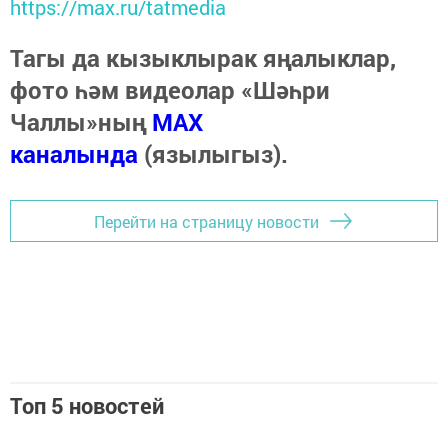
https://max.ru/tatmedia
Тагы да кызыклырак яңалыклар,
фото һәм видеолар «Шәһри
Чаллы»ның
MAX
каналында
(язылыгыз).
Перейти на страницу новости
Топ 5 новостей