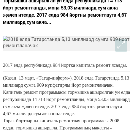
тормышка ашырылган ун елда республикада 14 713
йорт ремонтланды, моңа 53,03 миллиард сум акча
җәлеп ителде. 2017 елда 984 йортны ремонтлауга 4,67
миллиард сум акча...
2017 елда республикада 984 йортка капиталь ремонт ясалды.
(Казан, 13 март, «Татар-информ»). 2018 елда Татарстанда 5,13
миллиард сумга 909 күпфатирлы йорт ремонтланачак.
Капиталь ремонт программасы тормышка ашырылган ун елда
республикада 14 713 йорт ремонтланды, моңа 53,03 миллиард
сум акча җәлеп ителде. 2017 елда 984 йортны ремонтлауга
4,67 миллиард сум акча юнәлтелде.
Торак йортларны капиталь ремонтлау программасы 2008
елдан тормышка ашырыла. Программаның максаты -