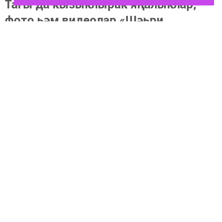
Тагы да кызыклырак яңалыклар,
фото һәм видеолар «Шәһри
Чаллы»ның
MAX
каналында
(язылыгыз).
Перейти на страницу новости