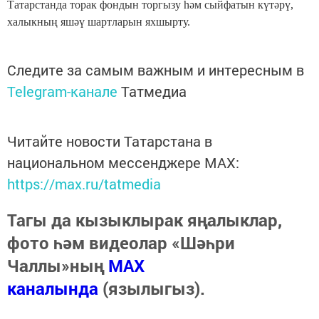
Татарстанда торак фондын торгызу һәм сыйфатын күтәрү,
халыкның яшәү шартларын яхшырту.
Следите за самым важным и интересным в
Telegram-канале
Татмедиа
Читайте новости Татарстана в
национальном мессенджере MАХ:
https://max.ru/tatmedia
Тагы да кызыклырак яңалыклар,
фото һәм видеолар «Шәһри
Чаллы»ның
MAX
каналында
(язылыгыз).