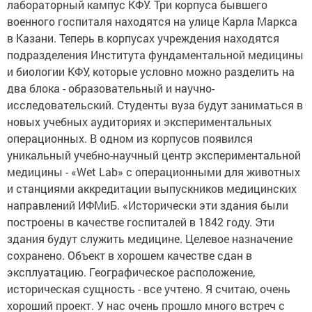
лабораторный кампус КФУ. Три корпуса бывшего
военного госпиталя находятся на улице Карла Маркса
в Казани. Теперь в корпусах учреждения находятся
подразделения Института фундаментальной медицины
и биологии КФУ, которые условно можно разделить на
два блока - образовательный и научно-
исследовательский. Студенты вуза будут заниматься в
новых учебных аудиториях и экспериментальных
операционных. В одном из корпусов появился
уникальный учебно-научный центр экспериментальной
медицины - «Wet Lab» с операционными для животных
и станциями аккредитации выпускников медицинских
направлений ИФМиБ. «Исторически эти здания были
построены в качестве госпиталей в 1842 году. Эти
здания будут служить медицине. Целевое назначение
сохранено. Объект в хорошем качестве сдан в
эксплуатацию. Географическое расположение,
историческая сущность - все учтено. Я считаю, очень
хороший проект. У нас очень прошло много встреч с