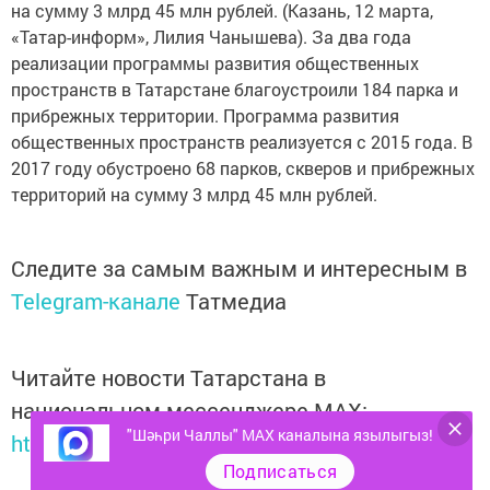
на сумму 3 млрд 45 млн рублей. (Казань, 12 марта,
«Татар-информ», Лилия Чанышева). За два года
реализации программы развития общественных
пространств в Татарстане благоустроили 184 парка и
прибрежных территории. Программа развития
общественных пространств реализуется с 2015 года. В
2017 году обустроено 68 парков, скверов и прибрежных
территорий на сумму 3 млрд 45 млн рублей.
Следите за самым важным и интересным в
Telegram-канале
Татмедиа
Читайте новости Татарстана в
национальном мессенджере MАХ:
"Шәһри Чаллы" MAX каналына язылыгыз!
https://max.ru/tatmedia
Подписаться