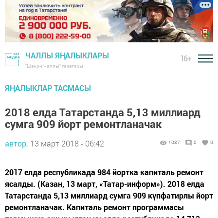
ЧАЛЛЫ ЯҢАЛЫКЛАРЫ
16+
"Шәһри Чаллы" газетасы
ЯҢАЛЫКЛАР ТАСМАСЫ
2018 елда Татарстанда 5,13 миллиард
сумга 909 йорт ремонтланачак
автор,
13 март 2018 - 06:42
1037
0
0
2017 елда республикада 984 йортка капиталь ремонт
ясалды. (Казан, 13 март, «Татар-информ»). 2018 елда
Татарстанда 5,13 миллиард сумга 909 күпфатирлы йорт
ремонтланачак. Капиталь ремонт программасы