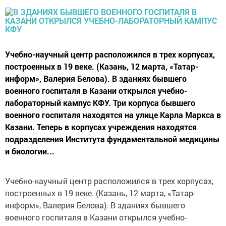
Учебно-научный центр расположился в трех корпусах,
построенных в 19 веке. (Казань, 12 марта, «Татар-
информ», Валерия Белова). В зданиях бывшего
военного госпиталя в Казани открылся учебно-
лабораторный кампус КФУ. Три корпуса бывшего
военного госпиталя находятся на улице Карла Маркса в
Казани. Теперь в корпусах учреждения находятся
подразделения Института фундаментальной медицины
и биологии...
Учебно-научный центр расположился в трех корпусах,
построенных в 19 веке. (Казань, 12 марта, «Татар-
информ», Валерия Белова). В зданиях бывшего
военного госпиталя в Казани открылся учебно-