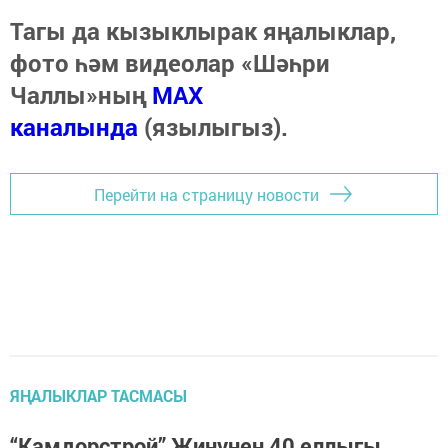
Тагы да кызыклырак яңалыклар,
фото һәм видеолар «Шәһри
Чаллы»ның
MAX
каналында
(язылыгыз).
Перейти на страницу новости
ЯҢАЛЫКЛАР ТАСМАСЫ
“Камдорстрой” Җиңүнең 40 еллыгы