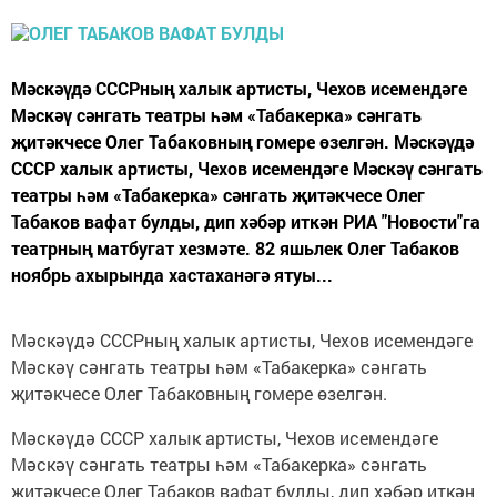
Мәскәүдә СССРның халык артисты, Чехов исемендәге
Мәскәү сәнгать театры һәм «Табакерка» сәнгать
җитәкчесе Олег Табаковның гомере өзелгән. Мәскәүдә
СССР халык артисты, Чехов исемендәге Мәскәү сәнгать
театры һәм «Табакерка» сәнгать җитәкчесе Олег
Табаков вафат булды, дип хәбәр иткән РИА "Новости"га
театрның матбугат хезмәте. 82 яшьлек Олег Табаков
ноябрь ахырында хастаханәгә ятуы...
Мәскәүдә СССРның халык артисты, Чехов исемендәге
Мәскәү сәнгать театры һәм «Табакерка» сәнгать
җитәкчесе Олег Табаковның гомере өзелгән.
Мәскәүдә СССР халык артисты, Чехов исемендәге
Мәскәү сәнгать театры һәм «Табакерка» сәнгать
җитәкчесе Олег Табаков вафат булды, дип хәбәр иткән