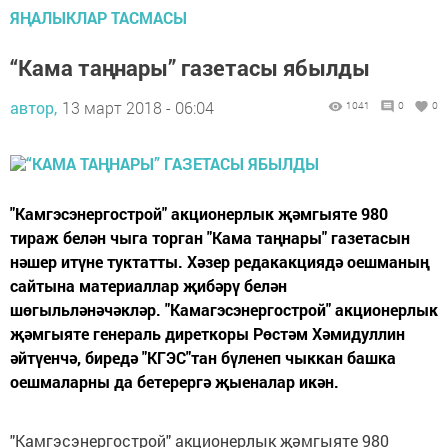
ЯҢАЛЫКЛАР ТАСМАСЫ
“Кама таңнары” газетасы ябылды
автор,
13 март 2018 - 06:04
1041
0
0
"Камгэсэнергострой" акционерлык җәмгыяте 980
тираж белән чыга торган "Кама таңнары" газетасын
нәшер итүне туктатты. Хәзер редакакциядә оешманың
сайтына материаллар җибәрү белән
шөгыльләнәчәкләр. "Камагэсэнергострой" акционерлык
җәмгыяте генераль диреткоры Рөстәм Хәмидуллин
әйтүенчә, биредә "КГЭС"тан бүленеп чыккан башка
оешмаларны да бетерергә җыеналар икән.
"
Камгэсэнергострой
" акционерлык җәмгыяте 980