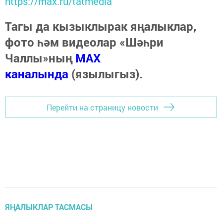
https://max.ru/tatmedia
Тагы да кызыклырак яңалыклар,
фото һәм видеолар «Шәһри
Чаллы»ның
MAX
каналында
(язылыгыз).
Перейти на страницу новости
ЯҢАЛЫКЛАР ТАСМАСЫ