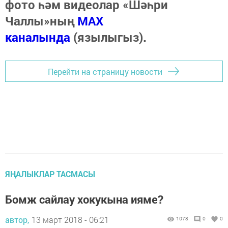
фото һәм видеолар «Шәһри
Чаллы»ның
MAX
каналында
(язылыгыз).
Перейти на страницу новости
ЯҢАЛЫКЛАР ТАСМАСЫ
Бомж сайлау хокукына ияме?
автор,
13 март 2018 - 06:21
1078
0
0