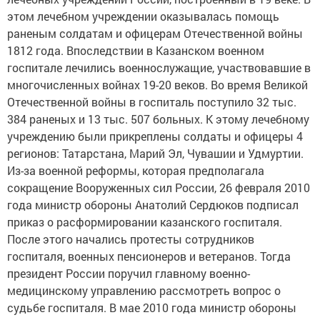
этом лечебном учреждении оказывалась помощь
раненым солдатам и офицерам Отечественной войны
1812 года. Впоследствии в Казанском военном
госпитале лечились военнослужащие, участвовавшие в
многочисленных войнах 19-20 веков. Во время Великой
Отечественной войны в госпиталь поступило 32 тыс.
384 раненых и 13 тыс. 507 больных. К этому лечебному
учреждению были прикреплены солдаты и офицеры 4
регионов: Татарстана, Марий Эл, Чувашии и Удмуртии.
Из-за военной реформы, которая предполагала
сокращение Вооруженных сил России, 26 февраля 2010
года министр обороны Анатолий Сердюков подписал
приказ о расформировании казанского госпиталя.
После этого начались протесты сотрудников
госпиталя, военных пенсионеров и ветеранов. Тогда
президент России поручил главному военно-
медицинскому управлению рассмотреть вопрос о
судьбе госпиталя. В мае 2010 года министр обороны