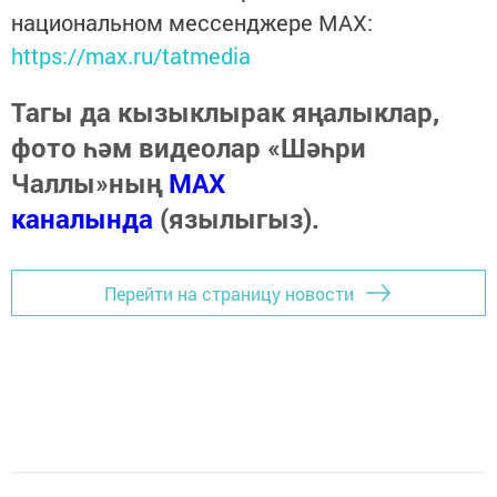
национальном мессенджере MАХ:
https://max.ru/tatmedia
Тагы да кызыклырак яңалыклар,
фото һәм видеолар «Шәһри
Чаллы»ның
MAX
каналында
(язылыгыз).
Перейти на страницу новости