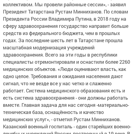
коллективом. Мы провели районные сессии», - заявил
Президент Татарстана Рустам Минниханов. По словам
Президента России Владимира Путина, в 2018 году на
сферу здравоохранения государство направит больше
средств из федерального бюджета, чем в прошлых
годах. За последние шесть лет в Татарстане прошла
масштабная модернизация учреждений
здравоохранения. Всего за эти годы в республики
специалисты отремонтировали и оснастили более 2260
медицинских объектов. «Люди оценивают власть, как
одно целое. Требования и ожидания населения дают
сигнал, что не везде все у нас четко и слаженно
работает. Система медицинского образования есть и
есть система здравоохранения - они должны работать
вместе. Главная задача для нас сегодня -материально-
техническая база, оснащённость и качество
медицинских услуг», - отметил Рустам Минниханов.
Казанский военный госпиталь - один старейших военно-
лечебных учреждений России, построенный в 19 веке. В