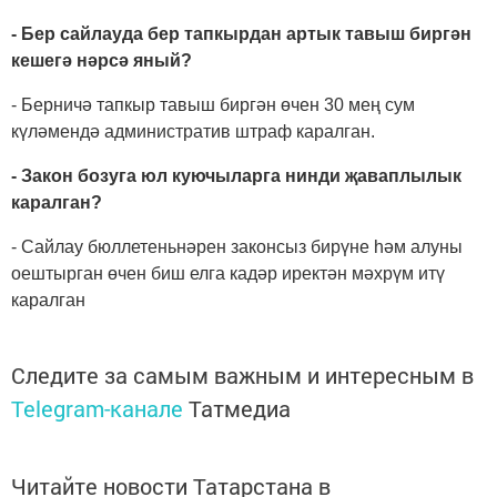
- Бер сайлауда бер тапкырдан артык тавыш биргән
кешегә нәрсә яный?
- Берничә тапкыр тавыш биргән өчен 30 мең сум
күләмендә административ штраф каралган.
- Закон бозуга юл куючыларга нинди җаваплылык
каралган?
- Сайлау бюллетеньнәрен законсыз бирүне һәм алуны
оештырган өчен биш елга кадәр иректән мәхрүм итү
каралган
Следите за самым важным и интересным в
Telegram-канале
Татмедиа
Читайте новости Татарстана в