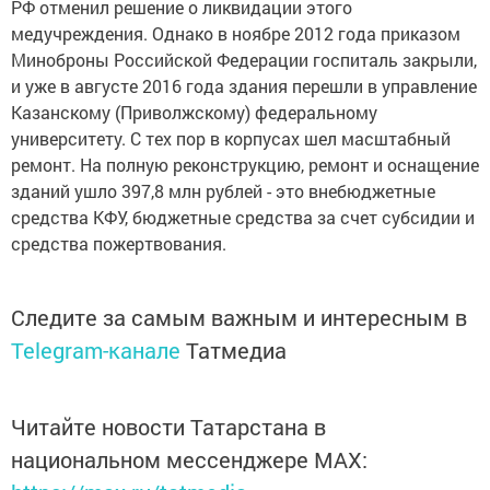
РФ отменил решение о ликвидации этого
медучреждения. Однако в ноябре 2012 года приказом
Миноброны Российской Федерации госпиталь закрыли,
и уже в августе 2016 года здания перешли в управление
Казанскому (Приволжскому) федеральному
университету. С тех пор в корпусах шел масштабный
ремонт. На полную реконструкцию, ремонт и оснащение
зданий ушло 397,8 млн рублей - это внебюджетные
средства КФУ, бюджетные средства за счет субсидии и
средства пожертвования.
Следите за самым важным и интересным в
Telegram-канале
Татмедиа
Читайте новости Татарстана в
национальном мессенджере MАХ: