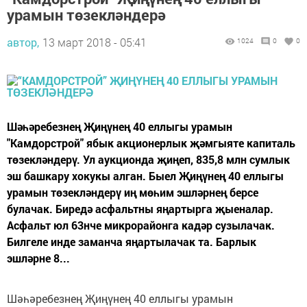
урамын төзекләндерә
автор,
13 март 2018 - 05:41
1024
0
0
Шәһәребезнең Җиңүнең 40 еллыгы урамын
"Камдорстрой" ябык акционерлык җәмгыяте капиталь
төзекләндерү. Ул аукционда җиңеп, 835,8 млн сумлык
эш башкару хокукы алган. Быел Җиңүнең 40 еллыгы
урамын төзекләндерү иң мөһим эшләрнең берсе
булачак. Биредә асфальтны яңартырга җыеналар.
Асфальт юл 63нче микрорайонга кадәр сузылачак.
Билгеле инде заманча яңартылачак та. Барлык
эшләрне 8...
Шәһәребезнең Җиңүнең 40 еллыгы урамын