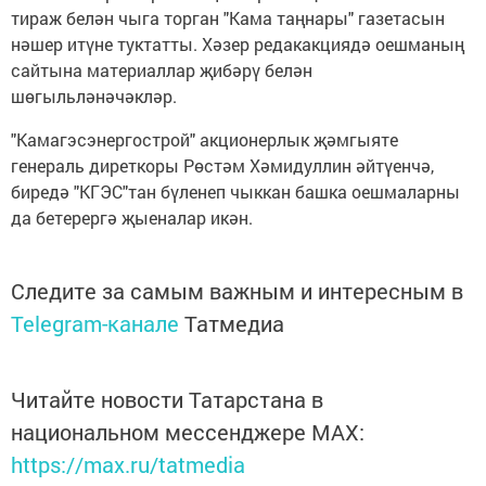
тираж белән чыга торган "Кама таңнары" газетасын
нәшер итүне туктатты. Хәзер редакакциядә оешманың
сайтына материаллар җибәрү белән
шөгыльләнәчәкләр.
"Камагэсэнергострой" акционерлык җәмгыяте
генераль диреткоры Рөстәм Хәмидуллин әйтүенчә,
биредә "КГЭС"тан бүленеп чыккан башка оешмаларны
да бетерергә җыеналар икән.
Следите за самым важным и интересным в
Telegram-канале
Татмедиа
Читайте новости Татарстана в
национальном мессенджере MАХ:
https://max.ru/tatmedia