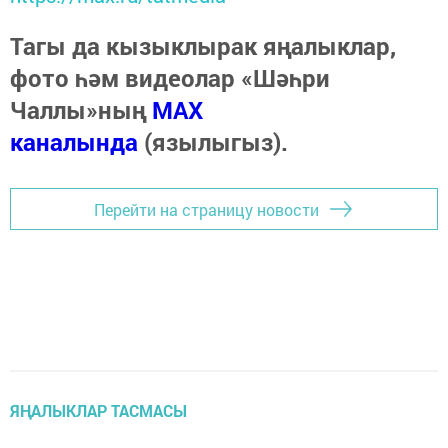
Тагы да кызыклырак яңалыклар,
фото һәм видеолар «Шәһри
Чаллы»ның
MAX
каналында
(язылыгыз).
Перейти на страницу новости
ЯҢАЛЫКЛАР ТАСМАСЫ