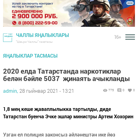
ЧАЛЛЫ ЯҢАЛЫКЛАРЫ
16+
"Шәһри Чаллы" газетасы
ЯҢАЛЫКЛАР ТАСМАСЫ
2020 елда Татарстанда наркотиклар
белән бәйле 5037 җинаять ачыкланды
admin,
28 гыйнвар 2021 - 13:21
775
0
0
1,8 мең кеше җаваплылыкка тартылды, диде
Татарстан буенча Эчке эшләр министры Артем Хохорин
Узган ел полиция законсыз әйләнештән ике йөз