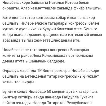
Чиләбе шәһәре башлыгы Наталья Котова белән
очрашты. Алар хезмәттәшлек хакында фикер алышты.
Бөтендөнья татар конгрессы хәбәр иткәнчә, шәһәр
башлыгы Чиләбе өлкәсе татарлары конгрессы белән
күптәнге дуслыкка ия булуын билгеләп үтте. Бүгенге
көндә шәһәр администрациясе һәм иҗтимагый оешма
арасында тыгыз хезмәттәшлек дәвам итә.
Чиләбе өлкәсе татарлары конгрессы Башкарма
комитеты рәисе Лена Колесникова партнерлыкны
дәвам итүгә ышанычын белдерде.
Очрашу ахырында ТР Вице-премьеры Чиләбе шәһәре
башлыгына Бөтендөнья татар конгрессының Рәхмәт
хатын тапшырды.
Бүгенге көндә Чиләбедә 60 меңнән артык татар яши.
Былтыр октябрь аенда шәһәрдә Габдулла Тукайга
һәйкәл ачылды. Чарада Татарстан Республикасы