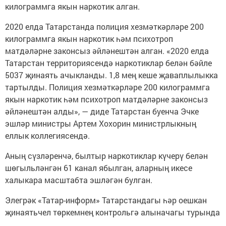
килограммга якын наркотик алган.
2020 елда Татарстанда полиция хезмәткәрләре 200
килограммга якын наркотик һәм психотроп
матдәләрне законсыз әйләнештән алган. «2020 елда
Татарстан территориясендә наркотиклар белән бәйле
5037 җинаять ачыкланды. 1,8 мең кеше җаваплылыкка
тартылды. Полиция хезмәткәрләре 200 килограммга
якын наркотик һәм психотроп матдәләрне законсыз
әйләнештән алды», — диде Татарстан буенча Эчке
эшләр министры Артем Хохорин министрлыкның
еллык коллегиясендә.
Аның сүзләренчә, былтыр наркотиклар күчерү белән
шөгыльләнгән 61 канал ябылган, аларның икесе
халыкара масштабта эшләгән булган.
Элегрәк «Татар-информ» Татарстандагы һәр оешкан
җинаятьчел төркемнең контрольгә алыначагы турында
.