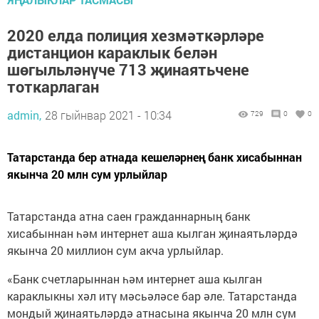
2020 елда полиция хезмәткәрләре
дистанцион караклык белән
шөгыльләнүче 713 җинаятьчене
тоткарлаган
admin,
28 гыйнвар 2021 - 10:34
729
0
0
Татарстанда бер атнада кешеләрнең банк хисабыннан
якынча 20 млн сум урлыйлар
Татарстанда атна саен гражданнарның банк
хисабыннан һәм интернет аша кылган җинаятьләрдә
якынча 20 миллион сум акча урлыйлар.
«Банк счетларыннан һәм интернет аша кылган
караклыкны хәл итү мәсьәләсе бар әле. Татарстанда
мондый җинаятьләрдә атнасына якынча 20 млн сум