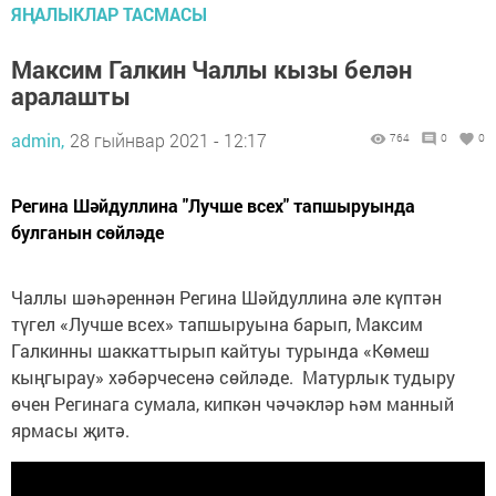
ЯҢАЛЫКЛАР ТАСМАСЫ
Максим Галкин Чаллы кызы белән
аралашты
admin,
28 гыйнвар 2021 - 12:17
764
0
0
Регина Шәйдуллина "Лучше всех" тапшыруында
булганын сөйләде
Чаллы шәһәреннән Регина Шәйдуллина әле күптән
түгел «Лучше всех» тапшыруына барып, Максим
Галкинны шаккаттырып кайтуы турында «Көмеш
кыңгырау» хәбәрчесенә сөйләде. Матурлык тудыру
өчен Регинага сумала, кипкән чәчәкләр һәм манный
ярмасы җитә.