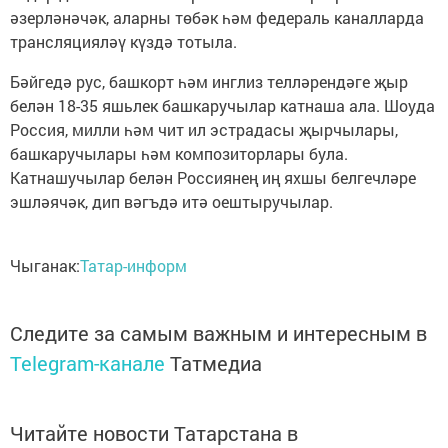
әзерләнәчәк, аларны төбәк һәм федераль каналларда
трансляцияләү күздә тотыла.
Бәйгедә рус, башкорт һәм инглиз телләрендәге җыр
белән 18-35 яшьлек башкаручылар катнаша ала. Шоуда
Россия, милли һәм чит ил эстрадасы җырчылары,
башкаручылары һәм композиторлары була.
Катнашучылар белән Россиянең иң яхшы белгечләре
эшләячәк, дип вәгъдә итә оештыручылар.
Чыганак:
Татар-информ
Следите за самым важным и интересным в
Telegram-канале
Татмедиа
Читайте новости Татарстана в