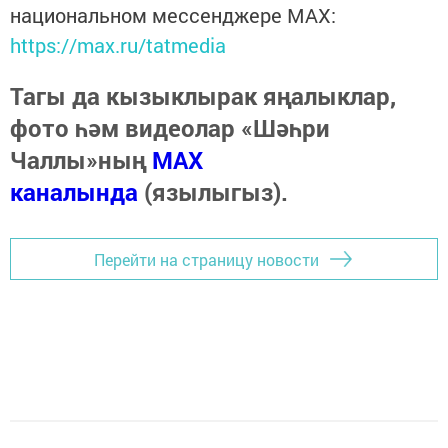
национальном мессенджере MАХ:
https://max.ru/tatmedia
Тагы да кызыклырак яңалыклар,
фото һәм видеолар «Шәһри
Чаллы»ның
MAX
каналында
(язылыгыз).
Перейти на страницу новости