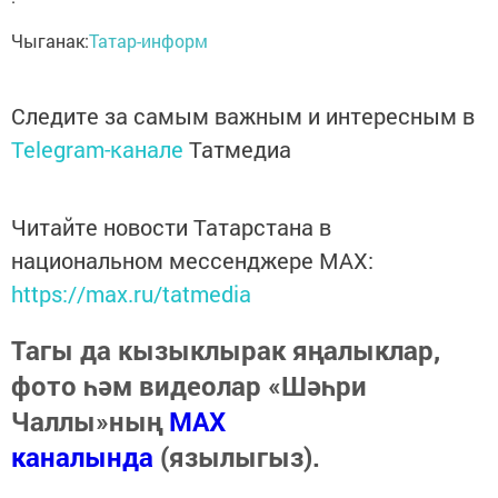
Чыганак:
Татар-информ
Следите за самым важным и интересным в
Telegram-канале
Татмедиа
Читайте новости Татарстана в
национальном мессенджере MАХ:
https://max.ru/tatmedia
Тагы да кызыклырак яңалыклар,
фото һәм видеолар «Шәһри
Чаллы»ның
MAX
каналында
(язылыгыз).