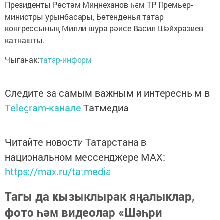
Президенты Рөстәм Миңнеханов һәм ТР Премьер-
министры урынбасары, Бөтендөнья татар
конгрессының Милли шура рәисе Васил Шәйхразиев
катнашты.
Чыганак:
татар-информ
Следите за самым важным и интересным в
Telegram-канале
Татмедиа
Читайте новости Татарстана в
национальном мессенджере MАХ:
https://max.ru/tatmedia
Тагы да кызыклырак яңалыклар,
фото һәм видеолар «Шәһри