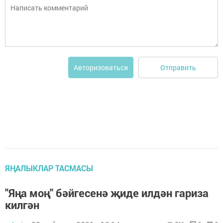
Отправить
Авторизоваться
ЯҢАЛЫКЛАР ТАСМАСЫ
"Яңа моң" бәйгесенә җиде илдән гариза
килгән