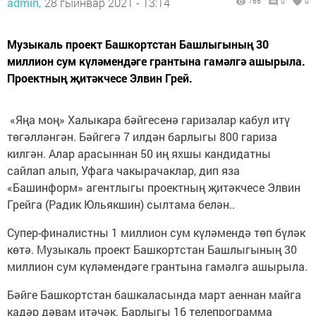
admin,
28 гыйнвар 2021 - 13:14
766
0
0
Музыкаль проект Башкортстан Башлыгының 30
миллион сум күләмендәге грантына гамәлгә ашырыла.
Проектның җитәкчесе Элвин Грей.
«Яңа моң» Халыкара бәйгесенә гаризалар кабул итү
төгәлләнгән. Бәйгегә 7 илдән барлыгы 800 гариза
килгән. Алар арасыннан 50 иң яхшы кандидатны
сайлап алып, Уфага чакырачаклар, дип яза
«Башинформ» агентлыгы проектның җитәкчесе Элвин
Грейга (Радик Юльякшин) сылтама белән..
Супер-финалистны 1 миллион сум күләмендә төп бүләк
көтә. Музыкаль проект Башкортстан Башлыгының 30
миллион сум күләмендәге грантына гамәлгә ашырыла.
Бәйге Башкортстан башкаласында март аеннан майга
кадәр дәвам итәчәк. Барлыгы 16 телепрограмма