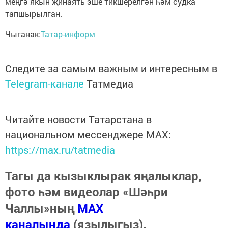
меңгә якын җинаять эше тикшерелгән һәм судка
тапшырылган.
Чыганак:
Татар-информ
Следите за самым важным и интересным в
Telegram-канале
Татмедиа
Читайте новости Татарстана в
национальном мессенджере MАХ:
https://max.ru/tatmedia
Тагы да кызыклырак яңалыклар,
фото һәм видеолар «Шәһри
Чаллы»ның
MAX
каналында
(язылыгыз).