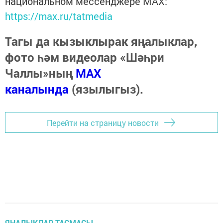
национальном мессенджере MАХ:
https://max.ru/tatmedia
Тагы да кызыклырак яңалыклар,
фото һәм видеолар «Шәһри
Чаллы»ның
MAX
каналында
(язылыгыз).
Перейти на страницу новости
ЯҢАЛЫКЛАР ТАСМАСЫ