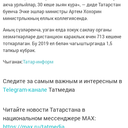
акча урлыйлар, 30 кеше зыян күрә», — диде Татарстан
буенча Эчке эшләр министры Артем Хохорин
министрлыкның еллык коллегиясендә.
Аның сүзләренчә, узган елда хокук саклау органы
хезмәткәрләре дистанцион караклык өчен 713 кешене
тоткарлаган. Бу 2019 ел белән чагыштырганда 1,5
тапкыр күбрәк.
Чыганак:
Татар-информ
Следите за самым важным и интересным в
Telegram-канале
Татмедиа
Читайте новости Татарстана в
национальном мессенджере MАХ:
https://max.ru/tatmedia