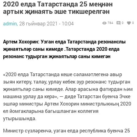
2020 елда Татарстанда 25 меңнән
артык җинаять эше тикшерелгән
admin,
28 гыйнвар 2021 - 10:04
784
0
0
Артем Хохорин: Узган елда Татарстанда резонанслы
җинаятьләр саны кимеде .Татарстанда 2020 елда
резонанс тудырган җинаятьләр саны кимегән
«2020 елда Татарстанда кеше сәламәтлегенә авыр
зыян китерү, талау, урлау кебек зур резонанс тудырган
җинаятьләр саны кимеде. Алар арасына фатирдан һәм
машина урлау да керә», — диде Татарстан буенча Эчке
эшләр министры Артем Хохорин министрлыкның 2020
ел йомгакларына багышланган коллегия
утырышында.
Министр сүзләренчә, узган елда республика буенча 25