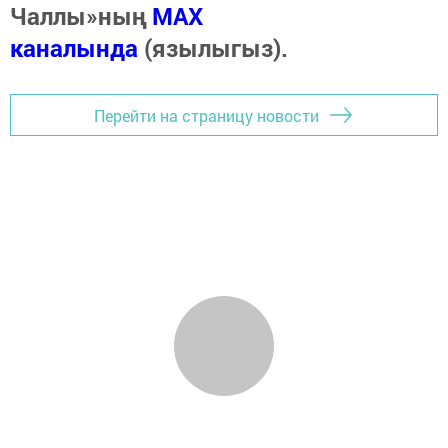
Чаллы»ның
MAX
каналында
(язылыгыз).
Перейти на страницу новости