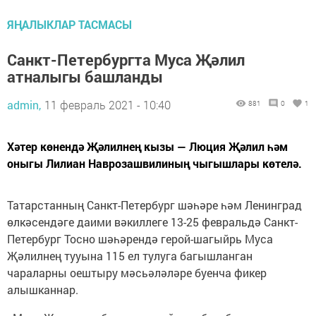
ЯҢАЛЫКЛАР ТАСМАСЫ
Санкт-Петербургта Муса Җәлил
атналыгы башланды
admin,
11 февраль 2021 - 10:40
881
0
1
Хәтер көнендә Җәлилнең кызы — Люция Җәлил һәм
оныгы Лилиан Наврозашвилиның чыгышлары көтелә.
Татарстанның Санкт-Петербург шәһәре һәм Ленинград
өлкәсендәге даими вәкиллеге 13-25 февральдә Санкт-
Петербург Тосно шәһәрендә герой-шагыйрь Муса
Җәлилнең тууына 115 ел тулуга багышланган
чараларны оештыру мәсьәләләре буенча фикер
алышканнар.