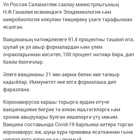
Ул Россия Сәламәтлек саклау министрлыгының
Н.Ф.Гамалея исемендәге Эпидемиология һәм
микробиология илкүләм тикшеренү үзәге тарафыннан
ясалган.
Вакцинаның нәтиҗәлелеге 91,4 процентны тәшкил итә,
шулай ук ул авыр формалардан һәм үлем
очракларыннан кисәтеп, 100 процент нәтиҗә бирә, дип
бәяли белгечләр.
Әлеге вакцинаны 21 көн аерма белән ике тапкыр
кадыйлар. Иммунитет ике елга формалаша дип
фаразлана.
Коронавируска каршы торырга ярдәм итүче
вакцинацияне бигрәк тә өлкән яшьтәгеләргә һәм
хроник авырулары булган кешеләргә үтү мөһим.
Вакцина составында Covid-19 барлыкка китерә торган
коронавирус юк, шуңа күрә прививка ясатканнан гына
чирләп китү куркынычы янамый.