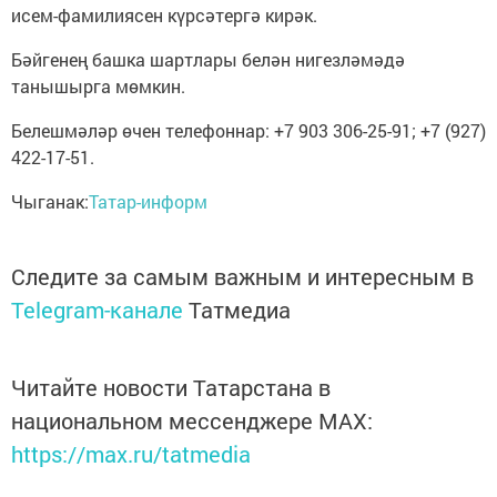
исем-фамилиясен күрсәтергә кирәк.
Бәйгенең башка шартлары белән нигезләмәдә
танышырга мөмкин.
Белешмәләр өчен телефоннар: +7 903 306-25-91; +7 (927)
422-17-51.
Чыганак:
Татар-информ
Следите за самым важным и интересным в
Telegram-канале
Татмедиа
Читайте новости Татарстана в
национальном мессенджере MАХ:
https://max.ru/tatmedia