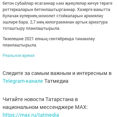
бетон субайлар ясаганнар һәм җәяүлеләр кичүе терәге
роттеркаларын бетонлаштырганнар. Хәзерге вакытта
булачак күпернең монолит стойкаларын армияләү
эшләре бара. 2,7 мең килограммнан артык арматура
тоташтыру планлаштырыла.
Төзелешне 2021 елның сентябрендә тәмамлау
планлаштырыла.
Реальное время
Следите за самым важным и интересным в
Telegram-канале
Татмедиа
Читайте новости Татарстана в
национальном мессенджере MАХ:
https://max.ru/tatmedia