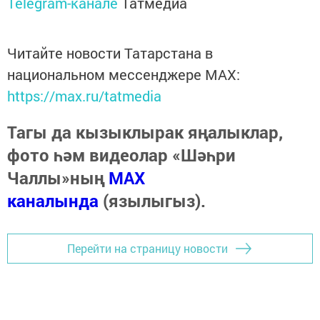
Telegram-канале
Татмедиа
Читайте новости Татарстана в
национальном мессенджере MАХ:
https://max.ru/tatmedia
Тагы да кызыклырак яңалыклар,
фото һәм видеолар «Шәһри
Чаллы»ның
MAX
каналында
(язылыгыз).
Перейти на страницу новости