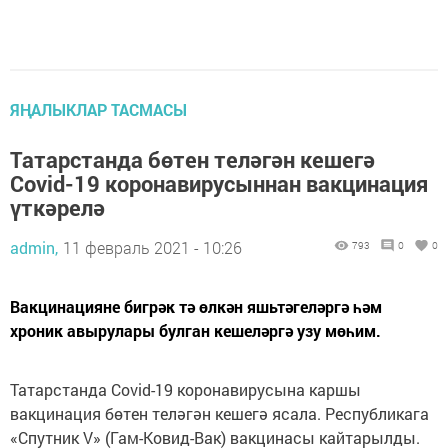
ЯҢАЛЫКЛАР ТАСМАСЫ
Татарстанда бөтен теләгән кешегә
Covid-19 коронавирусыннан вакцинация
үткәрелә
admin,
11 февраль 2021 - 10:26
793
0
0
Вакцинацияне бигрәк тә өлкән яшьтәгеләргә һәм
хроник авырулары булган кешеләргә узу мөһим.
Татарстанда Covid-19 коронавирусына каршы
вакцинация бөтен теләгән кешегә ясала. Республикага
«Спутник V» (Гам-Ковид-Вак) вакцинасы кайтарылды.