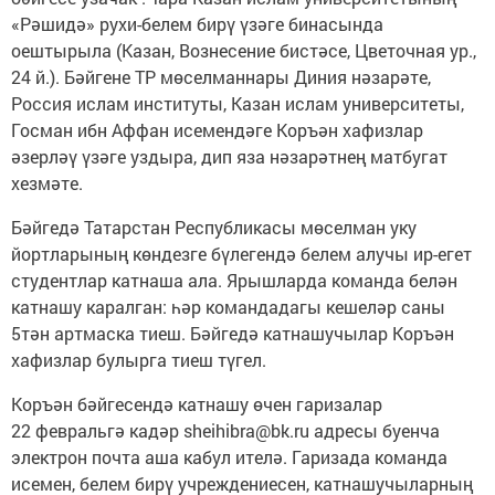
«Рәшидә» рухи-белем бирү үзәге бинасында
оештырыла (Казан, Вознесение бистәсе, Цветочная ур.,
24 й.). Бәйгене ТР мөселманнары Диния нәзарәте,
Россия ислам институты, Казан ислам университеты,
Госман ибн Аффан исемендәге Коръән хафизлар
әзерләү үзәге уздыра, дип яза нәзарәтнең матбугат
хезмәте.
Бәйгедә Татарстан Республикасы мөселман уку
йортларының көндезге бүлегендә белем алучы ир-егет
студентлар катнаша ала. Ярышларда команда белән
катнашу каралган: һәр командадагы кешеләр саны
5тән артмаска тиеш. Бәйгедә катнашучылар Коръән
хафизлар булырга тиеш түгел.
Коръән бәйгесендә катнашу өчен гаризалар
22 февральгә кадәр sheihibra@bk.ru адресы буенча
электрон почта аша кабул ителә. Гаризада команда
исемен, белем бирү учреждениесен, катнашучыларның