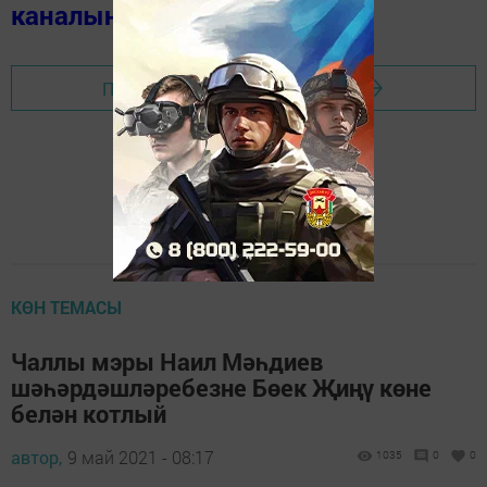
каналында
(язылыгыз).
Перейти на страницу новости
КӨН ТЕМАСЫ
Чаллы мэры Наил Мәһдиев
шәһәрдәшләребезне Бөек Җиңү көне
белән котлый
автор,
9 май 2021 - 08:17
1035
0
0