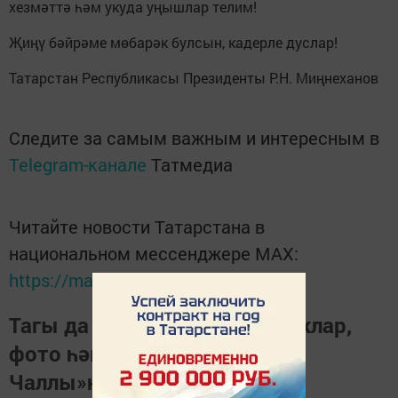
хезмәттә һәм укуда уңышлар телим!
Җиңү бәйрәме мөбарәк булсын, кадерле дуслар!
Татарстан Республикасы Президенты Р.Н. Миңнеханов
Следите за самым важным и интересным в
Telegram-канале
Татмедиа
Читайте новости Татарстана в
национальном мессенджере MАХ:
https://max.ru/tatmedia
Тагы да кызыклырак яңалыклар,
фото һәм видеолар «Шәһри
Чаллы»ның
MAX