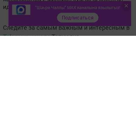
иде.
"Шәһри Чаллы" MAX каналына язылыгыз!
Подписаться
Следите за самым важным и интересным в
Telegram-канале
Татмедиа
Читайте новости Татарстана в
национальном мессенджере MАХ:
https://max.ru/tatmedia
Тагы да кызыклырак яңалыклар,
фото һәм видеолар «Шәһри
Чаллы»ның
MAX
каналында
(язылыгыз).