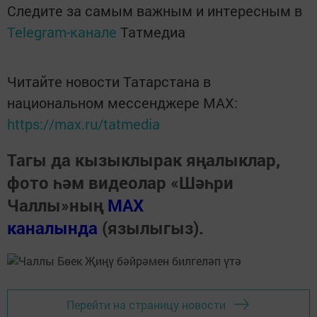
Следите за самым важным и интересным в
Telegram-канале
Татмедиа
Читайте новости Татарстана в
национальном мессенджере MАХ:
https://max.ru/tatmedia
Тагы да кызыклырак яңалыклар,
фото һәм видеолар «Шәһри
Чаллы»ның
MAX
каналында
(язылыгыз).
Перейти на страницу новости