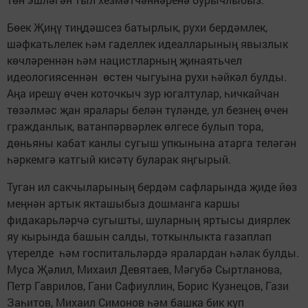
Бөек Җиңү тиңдәшсез батырлык, рухи бердәмлек,
шәфкатьлелек һәм гаделлек идеалларының явызлык
көчләреннән һәм нацистларның җинаятьчел
идеологиясеннән өстен чыгуына рухи һәйкәл булды.
Аңа ирешү өчен коточкыч зур югалтулар, һичкайчан
төзәлмәс җан яралары белән түләнде, ул безнең өчен
гражданлык, ватанпәрвәрлек өлгесе булып тора,
дөньяны кабат канлы сугыш упкынына атарга теләгән
һәркемгә катгый кисәтү буларак яңгырый.
Туган ил сакчыларының бердәм сафларында җиде йөз
меңнән артык якташыбыз дошманга каршы
фидакарьләрчә сугышты, шуларның яртысы диярлек
яу кырында башын салды, тоткынлыкта газаплап
үтерелде һәм госпитальләрдә яралардан һәлак булды.
Муса Җәлил, Михаил Девятаев, Мәгубә Сыртланова,
Петр Гаврилов, Гани Сафиуллин, Борис Кузнецов, Гази
Заһитов, Михаил Симонов һәм башка бик күп