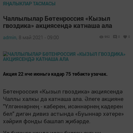
ЯҢАЛЫКЛАР ТАСМАСЫ
Чаллылылар Бөтенроссия «Кызыл
гвоздика» акциясендә катнаша ала
admin,
8 май 2021 - 09:00
962
0
0
Акция 22 нче июньгә кадәр 75 төбәктә узачак.
Бөтенроссия «Кызыл гвоздика» акциясендә
Чаллы халкы да катнаша ала. Әлеге акцияне
"Үлгәннәрнең - каберен, исәннәрнең кадерен
бел" дигән дивиз астында «Буыннар хәтере»
хәйрия фонды башлап җибәрде.
Ул бүгенге көндә исән булган сугыш