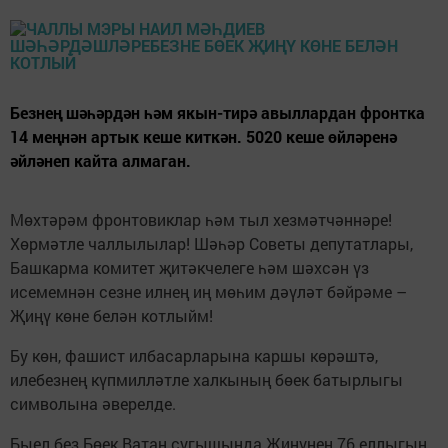
Безнең шәһәрдән һәм якын-тирә авыллардан фронтка
14 меңнән артык кеше киткән. 5020 кеше өйләренә
әйләнеп кайта алмаган.
Мөхтәрәм фронтовиклар һәм тыл хезмәтчәннәре!
Хөрмәтле чаллылылар! Шәһәр Советы депутатлары,
Башкарма комитет җитәкчелеге һәм шәхсән үз
исемемнән сезне илнең иң мөһим дәүләт бәйрәме –
Җиңү көне белән котлыйм!
Бу көн, фашист илбасарларына каршы көрәштә,
илебезнең күпмилләтле халкының бөек батырлыгы
символына әверелде.
Быел без Бөек Ватан сугышында Җиңүнең 76 еллыгын