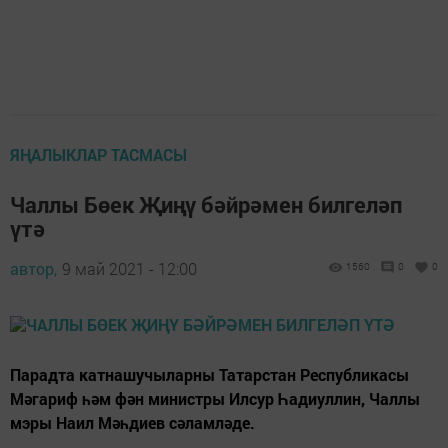
ЯҢАЛЫКЛАР ТАСМАСЫ
Чаллы Бөек Җиңү бәйрәмен билгеләп
үтә
автор,
9 май 2021 - 12:00
1560
0
0
Парадта катнашучыларны Татарстан Республикасы
Мәгариф һәм фән министры Илсур Һадиуллин, Чаллы
мэры Наил Мәһдиев сәламләде.