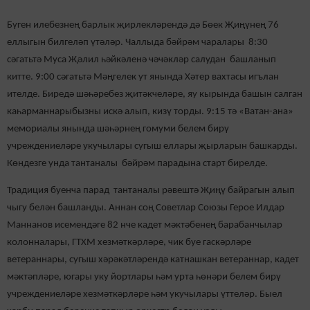
Бүген илебезнең барлык җирлекләрендә дә Бөек Җиңүнең 76
еллыгын билгеләп үтәләр. Чаллыда бәйрәм чаралары 8:30
сәгатьтә Муса Җәлил һәйкәленә чәчәкләр салудан башланып
китте. 9:00 сәгатьтә Мәңгелек ут янында Хәтер вахтасы игълан
ителде. Биредә шәһәребез җитәкчеләре, яу кырында башын салган
каһарманнарыбызны искә алып, кизү торды. 9:15 тә «Ватан-ана»
мемориалы янында шәһәрнең гомуми белем бирү
учреждениеләре укучылары сугыш еллары җырларын башкарды.
Көндезге унда тантаналы бәйрәм парадына старт бирелде.
Традиция буенча парад тантаналы рәвештә Җиңү байрагын алып
чыгу белән башланды. Аннан соң Советлар Союзы Герое Илдар
Маннанов исемендәге 82 нче кадет мәктәбенең барабанчылар
колонналары, ГТХМ хезмәткәрләре, чик буе гаскәрләре
ветераннары, сугыш хәрәкәтләрендә катнашкан ветераннар, кадет
мәктәпләре, югары уку йортлары һәм урта һөнәри белем бирү
учреждениеләре хезмәткәрләре һәм укучылары үттеләр. Быел