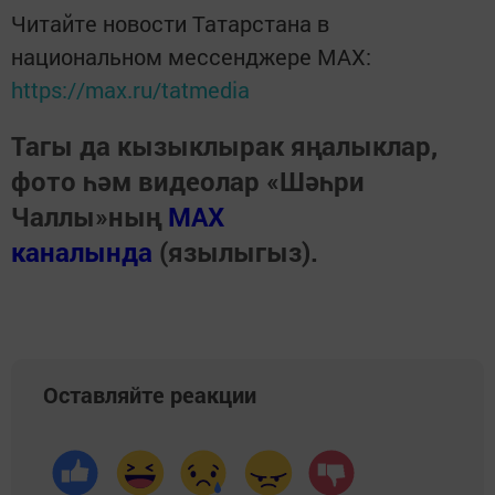
Читайте новости Татарстана в
национальном мессенджере MАХ:
https://max.ru/tatmedia
Тагы да кызыклырак яңалыклар,
фото һәм видеолар «Шәһри
Чаллы»ның
MAX
каналында
(язылыгыз).
Оставляйте реакции