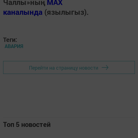
Чаллы»ның
MAX
каналында
(язылыгыз).
Теги:
АВАРИЯ
Перейти на страницу новости
Топ 5 новостей