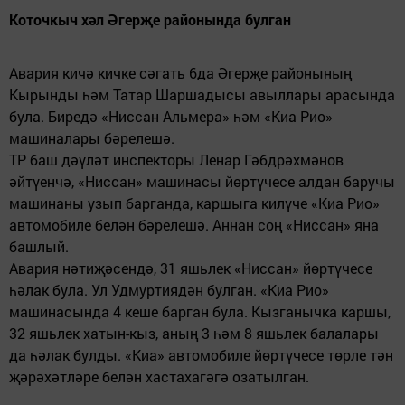
Коточкыч хәл Әгерҗе районында булган
Авария кичә кичке сәгать 6да Әгерҗе районының
Кырынды һәм Татар Шаршадысы авыллары арасында
була. Биредә «Ниссан Альмера» һәм «Киа Рио»
машиналары бәрелешә.
ТР баш дәүләт инспекторы Ленар Гәбдрәхмәнов
әйтүенчә, «Ниссан» машинасы йөртүчесе алдан баручы
машинаны узып барганда, каршыга килүче «Киа Рио»
автомобиле белән бәрелешә. Аннан соң «Ниссан» яна
башлый.
Авария нәтиҗәсендә, 31 яшьлек «Ниссан» йөртүчесе
һәлак була. Ул Удмуртиядән булган. «Киа Рио»
машинасында 4 кеше барган була. Кызганычка каршы,
32 яшьлек хатын-кыз, аның 3 һәм 8 яшьлек балалары
да һәлак булды. «Киа» автомобиле йөртүчесе төрле тән
җәрәхәтләре белән хастахагәгә озатылган.