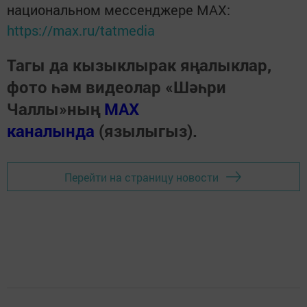
национальном мессенджере MАХ:
https://max.ru/tatmedia
Тагы да кызыклырак яңалыклар,
фото һәм видеолар «Шәһри
Чаллы»ның
MAX
каналында
(язылыгыз).
Перейти на страницу новости