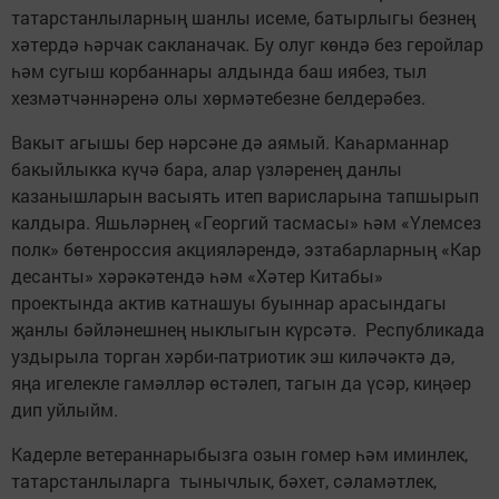
татарстанлыларның шанлы исеме, батырлыгы безнең
хәтердә һәрчак сакланачак. Бу олуг көндә без геройлар
һәм сугыш корбаннары алдында баш иябез, тыл
хезмәтчәннәренә олы хөрмәтебезне белдерәбез.
Вакыт агышы бер нәрсәне дә аямый. Каһарманнар
бакыйлыкка күчә бара, алар үзләренең данлы
казанышларын васыять итеп варисларына тапшырып
калдыра. Яшьләрнең «Георгий тасмасы» һәм «Үлемсез
полк» бөтенроссия акцияләрендә, эзтабарларның «Кар
десанты» хәрәкәтендә һәм «Хәтер Китабы»
проектында актив катнашуы буыннар арасындагы
җанлы бәйләнешнең ныклыгын күрсәтә. Республикада
уздырыла торган хәрби-патриотик эш киләчәктә дә,
яңа игелекле гамәлләр өстәлеп, тагын да үсәр, киңәер
дип уйлыйм.
Кадерле ветераннарыбызга озын гомер һәм иминлек,
татарстанлыларга тынычлык, бәхет, сәламәтлек,