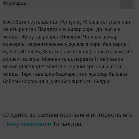
Бөек Ватан сугышында Җиңүнең 76 еллыгы уңаеннан
оештырылган Парадта укучылар хоры да чыгыш
ясады. Җиңү җырлары «Поющие Чаллы» шәһәр
конкурсы лауреатларының җыелма хоры башкарды.
Бу 5,21,30, 34,35, 38 һәм 7 нче балалар сәнгать мәктәбе
коллективлары. Моннан тыш, парадта Н.Кайманов
исемендәге кадет мәктәбе карабинерлары чыгыш
ясады. Тере тавышка башкарылган җырлар быелгы
бәйрәм чарасының үзгә бер яңалыгы булды.
Следите за самым важным и интересным в
Telegram-канале
Татмедиа