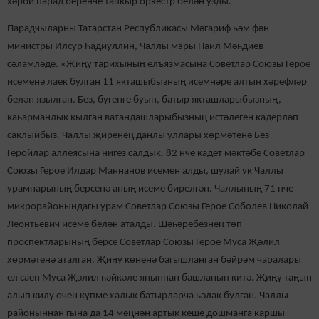
хәрби парад беренче тапкыр оркестр белән узды.
Парадчыларны Татарстан Республикасы Мәгариф һәм фән
министры Илсур Һадиуллин, Чаллы мэры Наил Мәһдиев
сәламләде. «Җиңү тарихының елъязмасына Советлар Союзы Герое
исеменә лаек булган 11 якташыбызның исемнәре алтын хәрефләр
белән язылган. Без, бүгенге буын, батыр якташларыбызның,
каһарманлык кылган ватандашларыбызның истәлеген кадерләп
саклыйбыз. Чаллы җиренең данлы уллары хөрмәтенә Без
Геройлар аллеясына нигез салдык. 82 нче кадет мәктәбе Советлар
Союзы Герое Илдар Маннанов исемен алды, шулай ук Чаллы
урамнарының берсенә аның исеме бирелгән. Чаллының 71 нче
микрорайонындагы урам Советлар Союзы Герое Соболев Николай
Леонтьевич исеме белән аталды. Шәһәребезнең төп
проспектларының берсе Советлар Союзы Герое Муса Җәлил
хөрмәтенә аталган. Җиңү көненә багышланган бәйрәм чаралары
ел саен Муса Җәлил һәйкәле яныннан башланып китә. Җиңү таңын
алып килү өчен күпме халык батырларча һәлак булган. Чаллы
районыннан гына да 14 меңнән артык кеше дошманга каршы