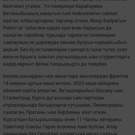
билгеләп үтәбез. Үз гомерләре бәрабәренә
Ватаныбызның намусын һәм бәйсезлеген саклап
калган, илбасарларны тар-мар иткән, Җиңү Байрагын
Рейхстаг түбәсенә кадап кую өчен барысын да
эшләгән геройлар турында тарихи истәлекләрне
саклауның ни дәрәҗәдә мөһим булуын һәркайсыбыз
аңлый. Без бу истәлекләрне сакларга гына түгел, үсеп
килүче буынга, мәктәп укучыларына һәм студентларга
кадер-хөрмәт белән тапшырырга да тиешбез.
Безнең шәһәрдән һәм якын-тирә авыллардан фронтка
14 меңнән артык кеше киткән. 5020 кеше өйләренә
әйләнеп кайта алмаган. Якташларыбыз Мәскәү һәм
Сталинград, Курск дугасында һәм партизан
отрядларында батырларча сугышкан, Ленинградны
саклаган, Праганы һәм Берлинны азат иткән.
Күрсәткән батырлыклары өчен 11 Чаллы ветераны
Советлар Союзы Герое исеменә лаек булган. Алар
хөрмәтенә без Геройлар аллеясына нигез салдык.