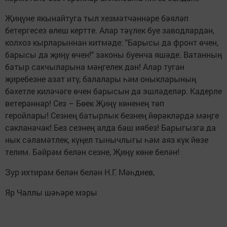
Җиңүне якынайтуга тыл хезмәтчәннәре бәяләп
бетергесез өлеш кертте. Алар тәүлек буе заводлардан,
колхоз кырларыннан китмәде: "Барысы да фронт өчен,
барысы да җиңү өчен!" законы буенча яшәде. Ватанның
батыр сакчыларына мәңгелек дан! Алар туган
җиребезне азат итү, балалары һәм оныкларының
бәхетле киләчәге өчен барысын да эшләделәр. Кадерле
ветераннар! Сез – Бөек Җиңү көненең төп
геройлары! Сезнең батырлык безнең йөрәкләрдә мәңге
сакланачак! Без сезнең алда баш иябез! Барыгызга да
нык сәламәтлек, күңел тынычлыгы һәм аяз күк йөзе
телим. Бәйрәм белән сезне, Җиңү көне белән!
Зур ихтирам белән белән Н.Г. Мәһдиев,
Яр Чаллы шәһәре мэры