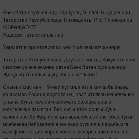
Бөек Ватан сугышында Җиңүнең 76 еллыгы уңаеннан
Татарстан Республикасы Президенты Р.Н. Миңнеханов
МӨРӘҖӘГАТЕ
Кадерле татарстанлылар!
Хөрмәтле фронтовиклар һәм тыл хезмәтчәннәре!
Татарстан Республикасы Дәүләт Советы, Хөкүмәте һәм
шәхсән үз исемемнән сезне Бөек Ватан сугышында
Җиңүнең 76 еллыгы уңаеннан котлыйм!
Онытылмас көн – 9 май күпмилләтле халкыбызның,
какшамас Россия дәүләтенең, азат ителгән кешелекнең
үткәне, бүгенгесе һәм киләчәге сәхифәләренә
мәңгелеккә язылган. Без, сугыштан соңгы буын
вәкилләре, бу Җир йөзендә яшәвебез, хөрлегебез, Туган
илебезнең бәйсезлеге өчен кыю сугышчыларыбызга
һәм фронтка дип корал койган, үзләрен аямыйча көн-
төн эшләгән тыл хезмәтчәннәренә бурычлыбыз.