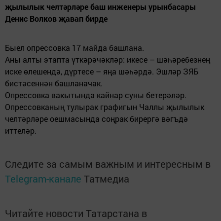
җылылык челтәрләре баш инженеры урынбасары
Денис Волков җавап бирде
Быел опрессовка 17 майда башлана.
Аны алты этапта үткәрәчәкләр: икесе – шәһәребезнең
иске өлешендә, дүртесе – яңа шәһәрдә.
Эшләр ЗЯБ
бистәсеннән башланачак.
Опрессовка вакытында кайнар суны бетерәләр.
Опрессовканың тулырак графигын Чаллы җылылык
челтәрләре оешмасында соңрак бирергә вәгъдә
иттеләр.
Следите за самым важным и интересным в
Telegram-канале
Татмедиа
Читайте новости Татарстана в