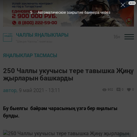
4
Автоматическое закрытие баннера через
ЧАЛЛЫ ЯҢАЛЫКЛАРЫ
16+
"Шәһри Чаллы" газетасы
ЯҢАЛЫКЛАР ТАСМАСЫ
250 Чаллы укучысы тере тавышка Җиңү
җырларын башкарды
автор,
9 май 2021 - 13:11
902
0
0
Бу быелгы бәйрәм чарасының үзгә бер яңалыгы
булды.