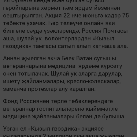
геройларына хөрмәт һәм ярдәм йөзеннән
оештырылган. Акция 22 нче июньгә кадәр 75
төбәктә узачак. Һәр теләүче онлайн яки
билгеле сәүдә үзәкләрендә, Россия Почтасы
аша, шулай ук волонтерлардан «Кызыл
гвоздика» тамгасы сатып алып катнаша ала.
Аннан җыелган акча Бөек Ватан сугышы
ветераннарына медицина ярдәме күрсәтү
өчен тотылачак. Шулай ук аларга дарулар,
ишетү җайланмалары, кресло-коляскалар,
заманча протезлар алу каралган.
Фонд Россиянең төрле төбәкләрендәге
ветераннар госпитальләренә кыйммәтле
медицина җайланмалары белән дә булыша.
Узган ел «Кызыл гвоздика» акциясе
кысаларында 2 миллион сум акча җыелган