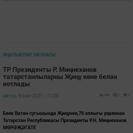
ЯҢАЛЫКЛАР ТАСМАСЫ
ТР Президенты Р. Миңнеханов
татарстанлыларны Җиңү көне белән
котлады
автор,
9 май 2021 - 11:09
896
0
0
Бөек Ватан сугышында Җиңүнең 76 еллыгы уңаеннан
Татарстан Республикасы Президенты Р.Н. Миңнеханов
МӨРӘҖӘГАТЕ