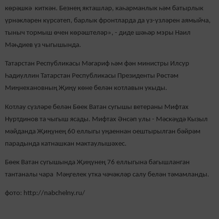
көрәшкә киткән. Безнең якташлар, каһарманлык һәм батырлык
үрнәкләрен күрсәтеп, барлык фронтларда да үз-үзләрен аямыйча,
тыныч тормыш өчен көрәштеләр», - диде шәһәр мэры Наил
Мәһдиев үз чыгышында.
Татарстан Республикасы Мәгариф һәм фән министры Илсур
Һадиуллин Татарстан Республикасы Президенты Рөстәм
Миңнехановның Җиңү көне белән котлавын укыды.
Котлау сүзләре белән Бөек Ватан сугышы ветераны Мифтах
Нуртдинов та чыгыш ясады. Мифтах Әнсәп улы - Мәскәүдә Кызыл
мәйданда Җиңүнең 60 еллыгы уңаеннан оештырылган бәйрәм
парадында катнашкан мактаулышәхес.
Бөек Ватан сугышында Җиңүнең 76 еллыгына багышланган
тантаналы чара Мәңгелек утка чәчәкләр салу белән тәмамланды.
фото: http://nabchelny.ru/