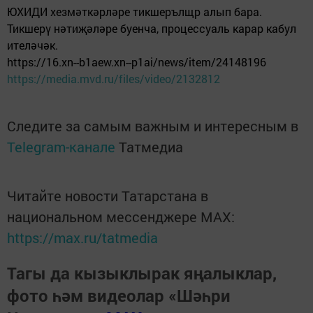
ЮХИДИ хезмәткәрләре тикшерълщр алып бара.
Тикшерү нәтиҗәләре буенча, процессуаль карар кабул
ителәчәк.
https://16.xn--b1aew.xn--p1ai/news/item/24148196
https://media.mvd.ru/files/video/2132812
Следите за самым важным и интересным в
Telegram-канале
Татмедиа
Читайте новости Татарстана в
национальном мессенджере MАХ:
https://max.ru/tatmedia
Тагы да кызыклырак яңалыклар,
фото һәм видеолар «Шәһри