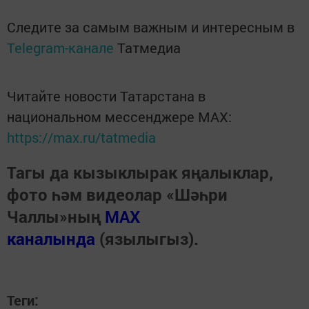
Следите за самым важным и интересным в
Telegram-канале
Татмедиа
Читайте новости Татарстана в
национальном мессенджере MАХ:
https://max.ru/tatmedia
Тагы да кызыклырак яңалыклар,
фото һәм видеолар «Шәһри
Чаллы»ның
MAX
каналында
(язылыгыз).
Теги: