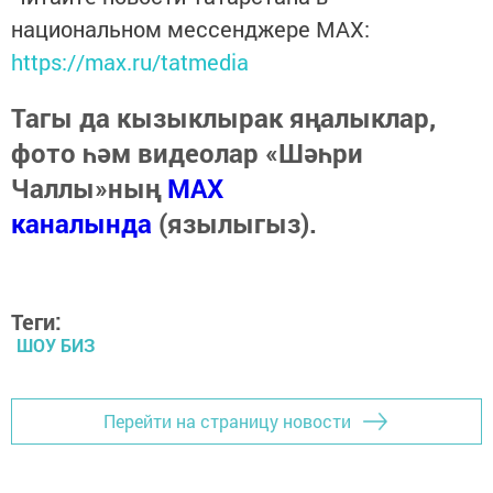
национальном мессенджере MАХ:
https://max.ru/tatmedia
Тагы да кызыклырак яңалыклар,
фото һәм видеолар «Шәһри
Чаллы»ның
MAX
каналында
(язылыгыз).
Теги:
ШОУ БИЗ
Перейти на страницу новости