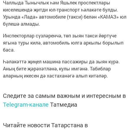
Чаллыда Тынычлык һәм Яшьлек проспектлары
киселешендә җитди юл-транспорт һәлакәте булды.
Урында «Лада» автомобиле (такси) белән «КАМАЗ» юл
бүлешә алмады.
Инспекторлар сүзләренчә, төп зыян такси йөртүче
ягына туры килә, автомобиль юлга аркылы борылып
баса.
Һәлакәттә җиңел машина пассажиры да зыян күрә.
Аның бите җәрәхәтләнә, кулы имгәнә. Табиблар
аларның икесен дә хастаханәгә алып китәләр.
Следите за самым важным и интересным в
Telegram-канале
Татмедиа
Читайте новости Татарстана в