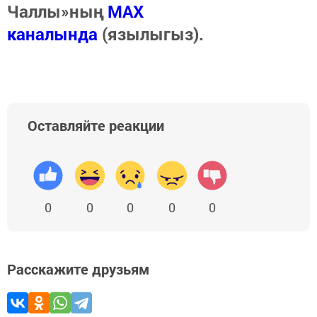
Чаллы»ның
MAX
каналында
(язылыгыз).
Оставляйте реакции
0
0
0
0
0
Расскажите друзьям