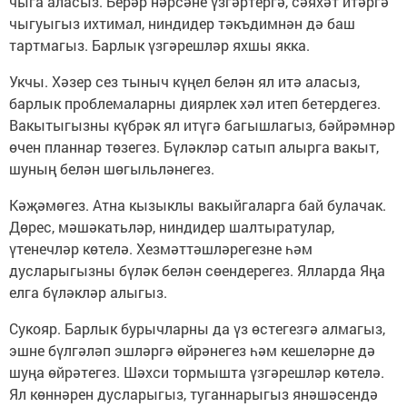
чыга аласыз. Берәр нәрсәне үзгәртергә, сәяхәт итәргә
чыгуыгыз ихтимал, ниндидер тәкъдимнән дә баш
тартмагыз. Барлык үзгәрешләр яхшы якка.
Укчы. Хәзер сез тыныч күңел белән ял итә аласыз,
барлык проблемаларны диярлек хәл итеп бетердегез.
Вакытыгызны күбрәк ял итүгә багышлагыз, бәйрәмнәр
өчен планнар төзегез. Бүләкләр сатып алырга вакыт,
шуның белән шөгыльләнегез.
Кәҗәмөгез. Атна кызыклы вакыйгаларга бай булачак.
Дөрес, мәшәкатьләр, ниндидер шалтыратулар,
үтенечләр көтелә. Хезмәттәшләрегезне һәм
дусларыгызны бүләк белән сөендерегез. Ялларда Яңа
елга бүләкләр алыгыз.
Сукояр. Барлык бурычларны да үз өстегезгә алмагыз,
эшне бүлгәләп эшләргә өйрәнегез һәм кешеләрне дә
шуңа өйрәтегез. Шәхси тормышта үзгәрешләр көтелә.
Ял көннәрен дусларыгыз, туганнарыгыз янәшәсендә