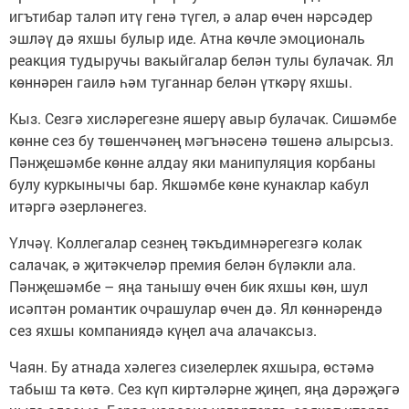
игътибар таләп итү генә түгел, ә алар өчен нәрсәдер
эшләү дә яхшы булыр иде. Атна көчле эмоциональ
реакция тудыручы вакыйгалар белән тулы булачак. Ял
көннәрен гаилә һәм туганнар белән үткәрү яхшы.
Кыз. Сезгә хисләрегезне яшерү авыр булачак. Сишәмбе
көнне сез бу төшенчәнең мәгънәсенә төшенә алырсыз.
Пәнҗешәмбе көнне алдау яки манипуляция корбаны
булу куркынычы бар. Якшәмбе көне кунаклар кабул
итәргә әзерләнегез.
Үлчәү. Коллегалар сезнең тәкъдимнәрегезгә колак
салачак, ә җитәкчеләр премия белән бүләкли ала.
Пәнҗешәмбе – яңа танышу өчен бик яхшы көн, шул
исәптән романтик очрашулар өчен дә. Ял көннәрендә
сез яхшы компаниядә күңел ача алачаксыз.
Чаян. Бу атнада хәлегез сизелерлек яхшыра, өстәмә
табыш та көтә. Сез күп киртәләрне җиңеп, яңа дәрәҗәгә