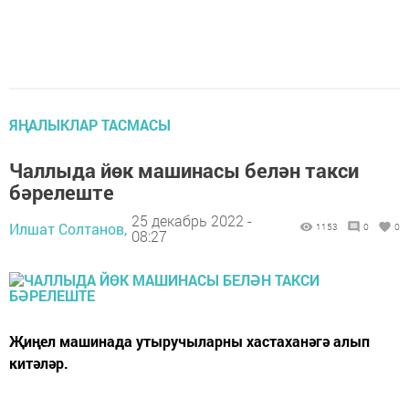
ЯҢАЛЫКЛАР ТАСМАСЫ
Чаллыда йөк машинасы белән такси
бәрелеште
25 декабрь 2022 -
Илшат Солтанов,
1153
0
0
08:27
Җиңел машинада утыручыларны хастаханәгә алып
китәләр.