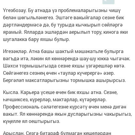
Үгезбозау. Бу атнада үз проблемаларыгызны чишү
белән шөгыльләнегез. Эштәге вакыйгалар сезне бик
дәртләндермәсә дә, бу турыда кычкырып сөйләргә
ярамый. Ялларда эшләрдән аерылып тору, кинога яки
шугалакка бару яхшы булыр.
Игезәкләр. Атна башы шактый мәшәкатьле булырга
вәгъдә итә, ләкин ял көннәрендә шау-шу юкка чыгачак.
Шәхси тормышыгызда сезне яхшы үзгәрешләр көтә.
Сөйгәнегез сезнең өчен «таулар күчерергә» әзер.
Бергәләп максатларыгызны тормышка ашырырсыз.
Кысла. Карьера үсеше өчен бик яхшы атна. Сезне,
һичшиксез, күрерләр, мактарлар, күтәрерләр.
Профессиональ сәләтегезне күрсәтү өчен менә дигән
вакыт. Ял көннәрендә якын дусларыгызны чакырыгыз,
күңелле ял оештырыгыз.
Арыслан. Сезгә битараф булмаган кешеләрдән