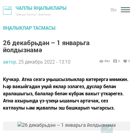
ЧАЛЛЫ ЯҢАЛЫКЛАРЫ
16+
"Шәһри Чаллы" газетасы
ЯҢАЛЫКЛАР ТАСМАСЫ
26 декабрьдән – 1 январьга
йолдызнамә
автор,
25 декабрь 2022 - 13:10
884
0
0
Кучкар. Атна сезгә уңышсызлыклар китерергә мөмкин.
Һәр вакыйгадан уңай яклар эзләгез, дуслар белән
аралашыгыз, балалар белән күбрәк вакыт үткәрегез.
Атна ахырында үз-үзеңә ышаныч артачак, сез
катлаулы һәм җаваплы эш башкарып чыгарсыз.