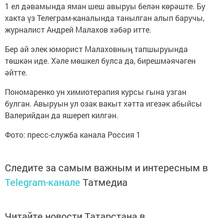
1 ел дәвамында яман шеш авыруы белән көрәште. Бу
хакта үз Телеграм-каналында танылган алып баручы,
журналист Андрей Малахов хәбәр итте.
Бер ай элек юморист Малаховның тапшыруында
төшкән иде. Хәле мөшкел булса да, бирешмәячәген
әйтте.
Пономаренко ун химиотерапия курсы гына узган
булган. Авыруын ул озак вакыт хәтта игезәк абыйсы
Валерийдан да яшереп килгән.
Фото: пресс-служба канала Россия 1
Следите за самым важным и интересным в
Telegram-канале
Татмедиа
Читайте новости Татарстана в