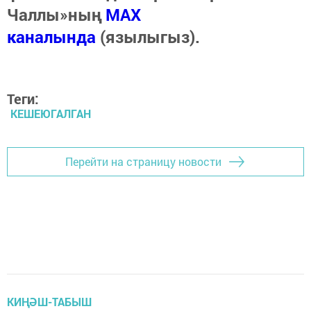
Чаллы»ның
MAX
каналында
(язылыгыз).
Теги:
КЕШЕЮГАЛГАН
Перейти на страницу новости
КИҢӘШ-ТАБЫШ