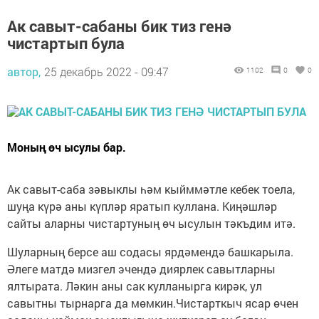
Ак савыт-сабаны бик тиз генә
чистартып була
автор,
25 декабрь 2022 - 09:47
1102
0
0
Моның өч ысулы бар.
Ак савыт-саба зәвыклы һәм кыйммәтле кебек тоела,
шуңа күрә аны күпләр яратып куллана. Киңәшләр
сайты аларны чистартуның өч ысулын тәкъдим итә.
Шуларның берсе аш содасы ярдәмендә башкарыла.
Әлеге матдә мизгел эчендә диярлек савытларны
ялтырата. Ләкин аны сак кулланырга кирәк, ул
савытны тырнарга да мөмкин.Чистарткыч ясар өчен