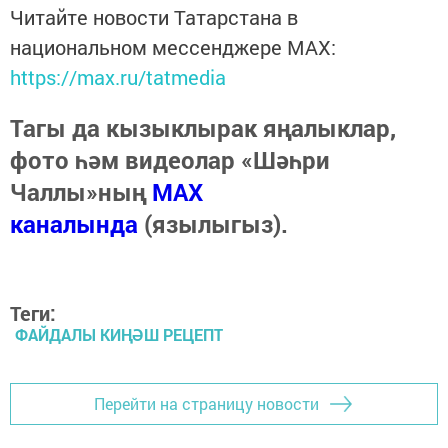
Читайте новости Татарстана в
национальном мессенджере MАХ:
https://max.ru/tatmedia
Тагы да кызыклырак яңалыклар,
фото һәм видеолар «Шәһри
Чаллы»ның
MAX
каналында
(язылыгыз).
Теги:
ФАЙДАЛЫ КИҢӘШ РЕЦЕПТ
Перейти на страницу новости