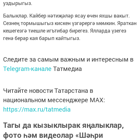
уздырыгыз.
Балыклар. Кайбер нәтиҗәләр ясау өчен яхшы вакыт.
Сезнең тормышыгыз кискен үзгәрергә мөмкин. Яраткан
кешегезгә тиешле игътибар бирегез. Ялларда үзегез
генә берәр кая барып кайтыгыз.
Следите за самым важным и интересным в
Telegram-канале
Татмедиа
Читайте новости Татарстана в
национальном мессенджере MАХ:
https://max.ru/tatmedia
Тагы да кызыклырак яңалыклар,
фото һәм видеолар «Шәһри