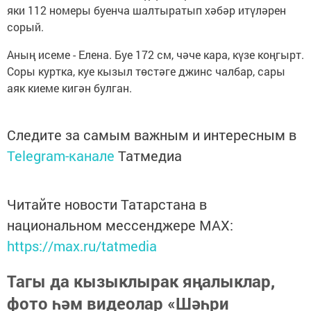
яки 112 номеры буенча шалтыратып хәбәр итүләрен
сорый.
Аның исеме - Елена. Буе 172 см, чәче кара, күзе коңгырт.
Соры куртка, куе кызыл төстәге джинс чалбар, сары
аяк киеме кигән булган.
Следите за самым важным и интересным в
Telegram-канале
Татмедиа
Читайте новости Татарстана в
национальном мессенджере MАХ:
https://max.ru/tatmedia
Тагы да кызыклырак яңалыклар,
фото һәм видеолар «Шәһри