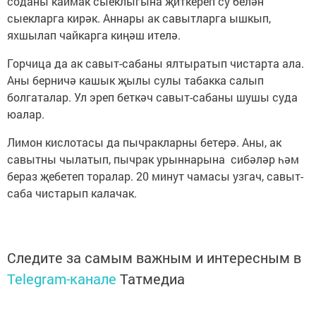
соданы каймак сыеклыгына җиткереп су белән
сыекларга кирәк. Аннары ак савытларга ышкып,
яхшылап чайкарга киңәш ителә.
Горчица да ак савыт-сабаны ялтыратып чистарта ала.
Аны берничә кашык җылы сулы табакка салып
болгаталар. Ул эреп беткәч савыт-сабаны шушы суда
юалар.
Лимон кислотасы да пычракларны бетерә. Аны, ак
савытны чылатып, пычрак урыннарына сибәләр һәм
бераз җебетеп торалар. 20 минут чамасы узгач, савыт-
саба чистарып калачак.
Следите за самым важным и интересным в
Telegram-канале
Татмедиа