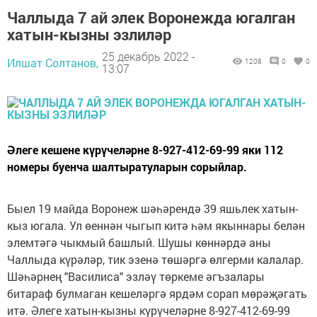
Чаллыда 7 ай элек Воронежда югалган
хатын-кызны эзлиләр
25 декабрь 2022 -
Илшат Солтанов,
1208
0
0
13:07
Әлеге кешене күрүчеләрне 8-927-412-69-99 яки 112
номеры буенча шалтыратуларын сорыйлар.
Быел 19 майда Воронеж шәһәрендә 39 яшьлек хатын-
кыз югала. Ул өеннән чыгып китә һәм якыннары белән
элемтәгә чыкмый башлый. Шушы көннәрдә аны
Чаллыда күрәләр, тик эзенә төшәргә өлгерми калалар.
Шәһәрнең "Василиса" эзләү төркеме әгъзалары
битараф булмаган кешеләргә ярдәм сорап мөрәҗәгать
итә. Әлеге хатын-кызны күрүчеләрне 8-927-412-69-99