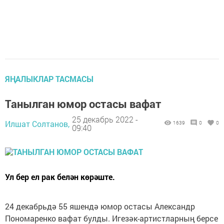
ЯҢАЛЫКЛАР ТАСМАСЫ
Танылган юмор остасы вафат
25 декабрь 2022 -
Илшат Солтанов,
1639
0
0
09:40
Ул бер ел рак белән көрәште.
24 декабрьдә 55 яшендә юмор остасы Александр
Пономаренко вафат булды. Игезәк-артистларның берсе