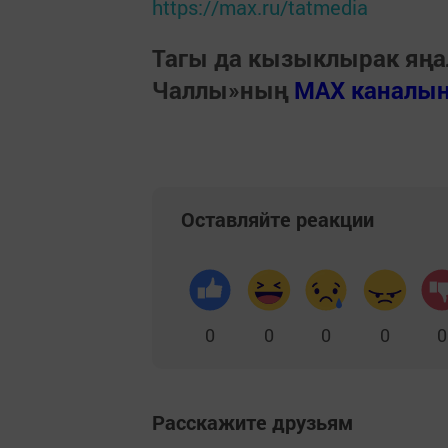
https://max.ru/tatmedia
Тагы да кызыклырак яңа
Чаллы»ның
MAX каналы
Оставляйте реакции
0
0
0
0
0
Расскажите друзьям