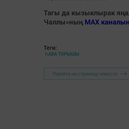
Тагы да кызыклырак яңа
Чаллы»ның
MAX каналы
Теги:
ҺАВА ТОРЫШЫ
Перейти на страницу новости