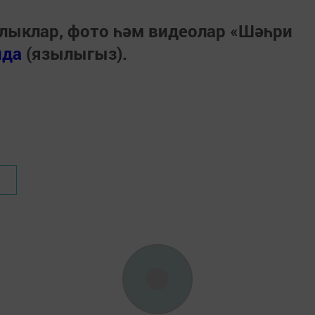
лыклар, фото һәм видеолар «Шәһри
нда
(язылыгыз).