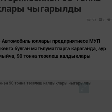
клары чыгарылды
793
0
ә Автомобиль юллары предприятиесе МУП
көнгә булган мәгълүматларга караганда, зур
мыйча, 90 тонна төзелеш калдыклары