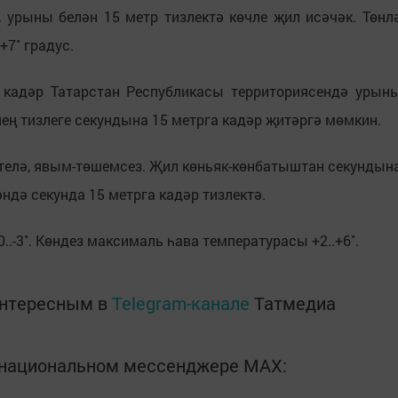
, урыны белән 15 метр тизлектә көчле җил исәчәк. Төнл
+7˚ градус.
ә кадәр Татарстан Республикасы территориясендә урын
ең тизлеге секундына 15 метрга кадәр җитәргә мөмкин.
телә, явым-төшемсез. Җил көньяк-көнбатыштан секундын
әндә секунда 15 метрга кадәр тизлектә.
.-3˚. Көндез максималь һава температурасы +2..+6˚.
интересным в
Telegram-канале
Татмедиа
в национальном мессенджере MАХ: