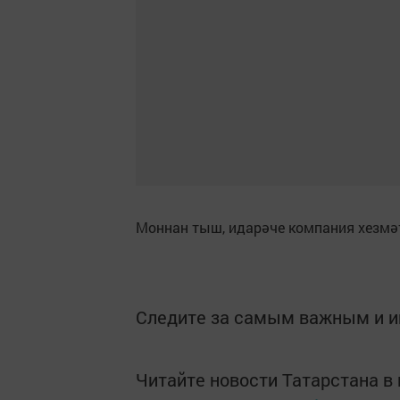
Моннан тыш, идарәче компания хезм
Следите за самым важным и 
Читайте новости Татарстана 