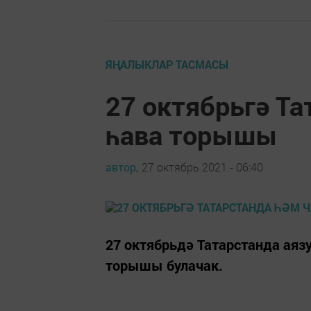
ЯҢАЛЫКЛАР ТАСМАСЫ
27 октябрьгә Т
һава торышы
автор,
27 октябрь 2021 - 06:40
27 октябрьдә Татарстанда ая
торышы булачак.