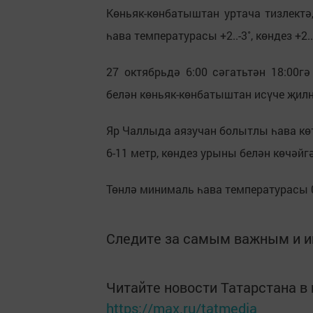
Көньяк-көнбатыштан уртача тизлектә
һава температурасы +2..-3˚, көндез +2..
27 октябрьдә 6:00 сәгатьтән 18:00г
белән көньяк-көнбатыштан исүче җилн
Яр Чаллыда аязучан болытлы һава кө
6-11 метр, көндез урыны белән көчәйг
Төнлә минималь һава температурасы 0.
Следите за самым важным и 
Читайте новости Татарстана 
https://max.ru/tatmedia