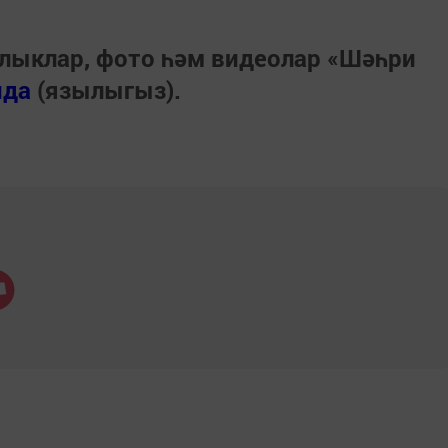
лыклар, фото һәм видеолар «Шәһри
нда
(язылыгыз).