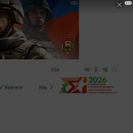
16+
" бәйгесе
Иҗат
Реклама
Онлайн язы