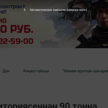
5
Автоматическое закрытие баннера через
Дин
Киңәш-табыш
"Минем яраткан шәһәрем
иториясеннән 90 тонна