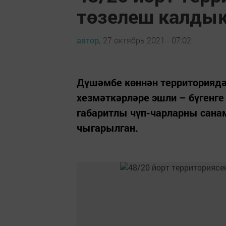
төзелеш калды
автор,
27 октябрь 2021 - 07:02
Дүшәмбе көннән территорияд
хезмәткәрләре эшли – бүгенге 
габаритлы чүп-чарларны сана
чыгарылган.