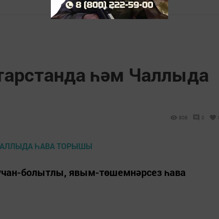
атарстанда һәм Чаллыда
808
0
зучан-болытлы, явым-төшемнәрсез һава