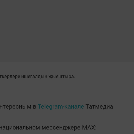
әткәрләре ишегалдын җыештыра.
интересным в
Telegram-канале
Татмедиа
в национальном мессенджере MАХ: