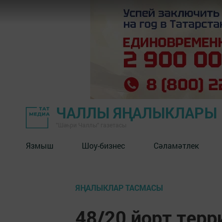
ЧАЛЛЫ ЯҢАЛЫКЛАРЫ
"Шәһри Чаллы" газетасы
Язмыш
Шоу-бизнес
Сәламәтлек
ЯҢАЛЫКЛАР ТАСМАСЫ
48/20 йорт терр