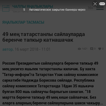
ЧАЛЛЫ ЯҢАЛЫКЛАРЫ
16+
4
Автоматическое закрытие баннера через
"Шәһри Чаллы" газетасы
ЯҢАЛЫКЛАР ТАСМАСЫ
49 мең татарстанлы сайлауларда
беренче тапкыр катнашачак
автор,
16 март 2018 - 11:01
1421
0
0
Россия Президентын сайлауларга беренче тапкыр 49
мең унсигез яшьлек татарстанлы киләчәк. Бу хакта
"Татар-информ"га Татарстан Үзәк сайлау комиссиясе
сәркатибе Надежда Борисова сөйләде. Республика
сайлау комиссиясе Татарстанда 18дән 35 яшькәчә
булган 800 яшь сайлаучы барлыгын санаган. "18
мартта беренче тапкыр 49 мең кеше сайлаячак. Без
аларга аларның беренче сайлауларына шәхси чакыру...