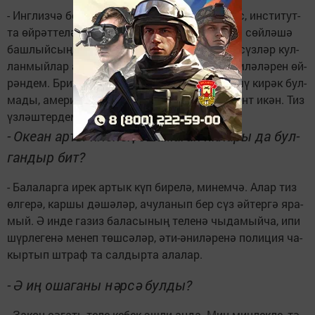
- Инг­лиз­чә бел­ми идем ди­сәм, дө­рес бул­мас, ин­с­ти­тут­
та өй­рәт­те­ләр. Аме­ри­ка­га бар­гач, ан­да­гы­ча сөй­лә­шә
баш­лый­сың икән. Зур-зур җөм­лә­ләр, авыр сүз­ләр кул­
лан­мый­лар алар, баш­тан га­ди ара­ла­шу җөм­лә­лә­рен өй­
рән­дем. Бри­та­ни­я­чә инг­лиз те­лен­дә сөй­лә­шү ки­рәк бул­
ма­ды, аме­ри­ка­ны­кы - җи­ңе­ләй­тел­гән ва­ри­ант икән. Тиз
үз­ләш­тер­дем.
-
Оке­ан ар­ты иле­нең оша­ма­ган як­ла­ры да бул­
ган­дыр бит?
- Ба­ла­лар­га ирек ар­тык күп би­ре­лә, ми­нем­чә. Алар тиз
өл­ге­рә, кар­шы дә­шә­ләр, ачу­ла­нып бер сүз әй­тер­гә яра­
мый. Ә ин­де га­зиз ба­ла­сы­ның те­ле­нә чы­да­мый­ча, ипи
шүр­ле­ге­нә ме­неп төш­сә­ләр, әти-әни­лә­ре­нә по­ли­ция ча­
кыр­тып штраф та сал­дыр­та ала­лар.
-
Ә иң оша­га­ны нәр­сә бул­ды?
- За­кон сә­гать те­ле ке­бек эш­ли ан­да. Мин-мин­лек­ле, тә­