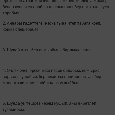
эретелгән атланмай кушабыз. Әкрен тизлектә миксер
белән күпертеп алабыз да камырны бер сәгатькә куеп
торабыз.
2. Аннары гадәттәгечә юка гына итеп табага коеп,
коймак пешерәбез.
3. Шулай итеп, бер өем коймак барлыкка килә.
4. Эчлек өчен эремчеккә песок салабыз, йомырка
сарысы кушабыз, бер чеметем ванилин өстәп, бер
массага килгәнче әйбәтләп туглыйбыз.
5. Шунда ук төшсез йөзем кушып, аны әйбәтләп
туглыйбыз.