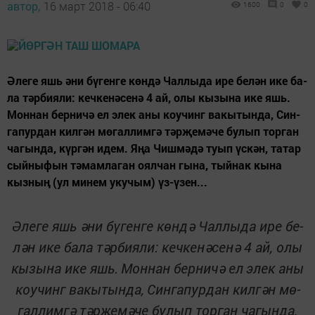
автор,
16 март 2018 - 06:40
1600
0
0
Ә­ле­ге яшь әни бү­ген­ге көн­дә Чал­лы­да ире бе­лән ике ба­
ла тәр­би­я­ли: кеч­ке­нә­се­нә 4 ай, олы кы­зы­на ике яшь.
Мон­нан бер­ни­чә ел элек аны коу­чинг ва­кы­тын­да, Син­
га­пур­дан кил­гән мө­гал­лим­гә тәр­җе­мә­че бу­лып тор­ган
ча­гын­да, күр­гән идем. Яңа Чиш­мә­дә ту­ып үс­кән, та­тар
сый­ны­фын тә­мам­ла­ган оял­чан гы­на, тый­нак кы­на
кыз­ның (ул ми­нем уку­чым) үз-үзен...
Ә­ле­ге яшь әни бү­ген­ге көн­дә Чал­лы­да ире бе­
лән ике ба­ла тәр­би­я­ли: кеч­ке­нә­се­нә 4 ай, олы
кы­зы­на ике яшь.
Мон­нан бер­ни­чә ел
э
лек аны
коу­чинг ва­кы­тын­да
,
Син­га­пур­дан кил­гән мө­
гал­лим­гә тәр­җе­мә­че бу­лып тор­ган ча­гын­да
,