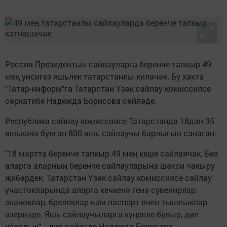
Россия Президентын сайлауларга беренче тапкыр 49
мең унсигез яшьлек татарстанлы киләчәк. Бу хакта
"Татар-информ"га Татарстан Үзәк сайлау комиссиясе
сәркатибе Надежда Борисова сөйләде.
Республика сайлау комиссиясе Татарстанда 18дән 35
яшькәчә булган 800 яшь сайлаучы барлыгын санаган.
"18 мартта беренче тапкыр 49 мең кеше сайлаячак. Без
аларга аларның беренче сайлауларына шәхси чакыру
җибәрдек. Татарстан Үзәк сайлау комиссиясе сайлау
участокларында аларга кечкенә генә сувенирлар:
значоклар, брелоклар һәм паспорт өчен тышлыклар
әзерләде. Яшь сайлаучыларга күңелле булыр, дип
уйладык", - дип сөйләде Надежда Борисова.