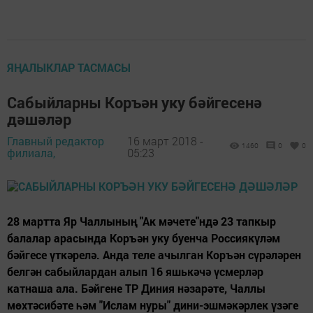
ЯҢАЛЫКЛАР ТАСМАСЫ
Сабыйларны Коръән уку бәйгесенә
дәшәләр
Главный редактор
16 март 2018 -
1460
0
0
филиала,
05:23
28 мартта Яр Чаллының "Ак мәчете"ндә 23 тапкыр
балалар арасында Коръән уку буенча Россиякүләм
бәйгесе үткәрелә. Анда теле ачылган Коръән сүрәләрен
белгән сабыйлардан алып 16 яшькәчә үсмерләр
катнаша ала. Бәйгене ТР Диния нәзарәте, Чаллы
мөхтәсибәте һәм "Ислам нуры" дини-эшмәкәрлек үзәге