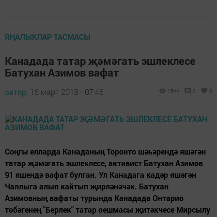
ЯҢАЛЫКЛАР ТАСМАСЫ
Канадада татар җәмәгать эшлеклесе
Батухан Азимов вафат
автор,
16 март 2018 - 07:46
1544
0
0
Соңгы елларда Канаданың Торонто шәһәрендә яшәгән
татар җәмәгать эшлеклесе, активист Батухан Азимов
91 яшендә вафат булган. Ул Канадага кадәр яшәгән
Чаллыга алып кайтып җирләнәчәк. Батухан
Азимовның вафаты турында Канадада Онтарио
төбәгенең "Берлек" татар оешмасы җитәкчесе Мирсылу