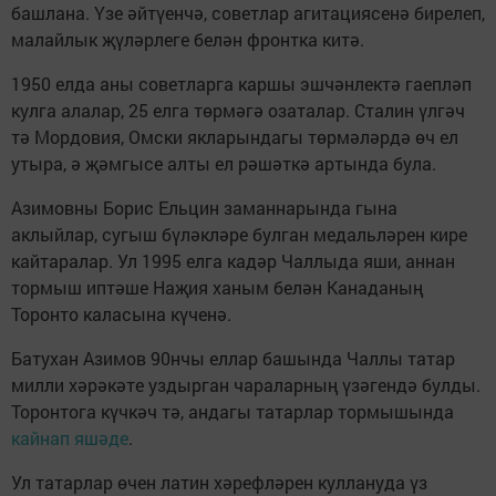
башлана. Үзе әйтүенчә, советлар агитациясенә бирелеп,
малайлык җүләрлеге белән фронтка китә.
1950 елда аны советларга каршы эшчәнлектә гаепләп
кулга алалар, 25 елга төрмәгә озаталар. Сталин үлгәч
тә Мордовия, Омски якларындагы төрмәләрдә өч ел
утыра, ә җәмгысе алты ел рәшәткә артында була.
Азимовны Борис Ельцин заманнарында гына
аклыйлар, сугыш бүләкләре булган медальләрен кире
кайтаралар. Ул 1995 елга кадәр Чаллыда яши, аннан
тормыш иптәше Наҗия ханым белән Канаданың
Торонто каласына күченә.
Батухан Азимов 90нчы еллар башында Чаллы татар
милли хәрәкәте уздырган чараларның үзәгендә булды.
Торонтога күчкәч тә, андагы татарлар тормышында
кайнап яшәде
.
Ул татарлар өчен латин хәрефләрен куллануда үз