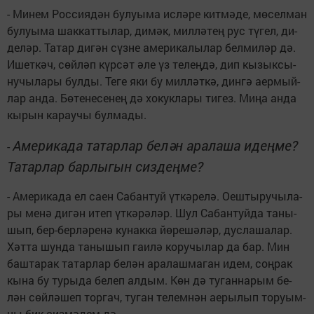
- Ми­нем Рос­си­я­дән бу­лу­ы­ма ис­лә­ре кит­мә­де, мө­сел­ман
бу­лу­ы­ма шак­кат­ты­лар, ди­мәк, мил­лә­тең рус тү­гел, ди­
де­ләр. Та­тар ди­гән сүз­не аме­ри­ка­лы­лар бел­ми­ләр дә.
Ишет­кәч, сөй­ләп күр­сәт әле үз те­лең­дә, дип кы­зык­сы­
ну­чы­ла­ры бул­ды. Те­ге яки бу мил­ләт­кә, дин­гә аер­мый­
лар ан­да. Бө­те­не­се­нең дә хо­кук­ла­ры ти­гез. Ми­ңа ан­да
кы­рын ка­рау­чы бул­ма­ды.
Аме­ри­ка­да та­тар­лар бе­лән ара­ла­ша идең­ме?
-
Та­тар­лар бар­лы­гын сиз­дең­ме?
- Аме­ри­ка­да ел са­ен Са­бан­туй үт­кә­ре­лә. Оеш­ты­ру­чы­ла­
ры ме­нә ди­гән итеп үт­кә­рә­ләр. Шул Са­бан­туй­да та­ны­
шып, бер-бер­лә­ре­нә ку­нак­ка йө­ре­шә­ләр, дус­ла­ша­лар.
Хәт­та шун­да та­ны­шып га­и­лә ко­ру­чы­лар да бар. Мин
баш­та­рак та­тар­лар бе­лән ара­лаш­ма­ган идем, соң­рак
кы­на бу ту­ры­да бе­леп ал­дым. Көн дә ту­ган­на­рым бе­
лән сөй­лә­шеп тор­гач, ту­ган те­лем­нән ае­ры­лып то­ру­ым­
ны бик сиз­мә­дем дә.