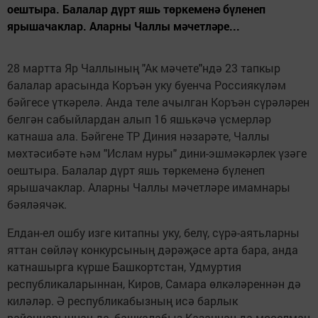
оештыра. Балалар дүрт яшь төркеменә бүленеп
ярышачаклар. Аларны Чаллы мәчетләре...
28 мартта Яр Чаллының "Ак мәчете"ндә 23 тапкыр
балалар арасында Коръән уку буенча Россиякүләм
бәйгесе үткәрелә. Анда теле ачылган Коръән сүрәләрен
белгән сабыйлардан алып 16 яшькәчә үсмерләр
катнаша ала. Бәйгене ТР Диния нәзарәте, Чаллы
мөхтәсибәте һәм "Ислам нуры" дини-эшмәкәрлек үзәге
оештыра. Балалар дүрт яшь төркеменә бүленеп
ярышачаклар. Аларны Чаллы мәчетләре имамнары
бәяләячәк.
Елдан-ел ошбу изге китапны уку, белү, сүрә-аятьларны
яттан сөйләү конкурсының дәрәҗәсе арта бара, анда
катнашырга күрше Башкортстан, Удмуртия
республикаларыннан, Киров, Самара өлкәләреннән дә
киләләр. Ә республикабызның исә барлык
районнарыннан да, башкалабыз Казаннан да мөселман