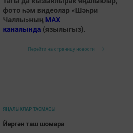
Тагы да кызыклырак яңалыклар,
фото һәм видеолар «Шәһри
Чаллы»ның
MAX
каналында
(язылыгыз).
Перейти на страницу новости
ЯҢАЛЫКЛАР ТАСМАСЫ
Йөргән таш шомара