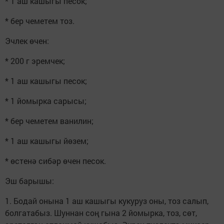
* 1 аш кашыгы песок;
* бер чеметем тоз.
Эчлек өчен:
* 200 г эремчек;
* 1 аш кашыгы песок;
* 1 йомырка сарысы;
* бер чеметем ванилин;
* 1 аш кашыгы йөзем;
* өстенә сибәр өчен песок.
Эш барышы:
1. Бодай онына 1 аш кашыгы кукуруз оны, тоз салып,
болгатабыз. Шуннан соң гына 2 йомырка, тоз, сөт,