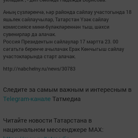
Аның сүзләренчә, һәр районда сайлау участогында 18
яшьлек сайлаучылар, Татарстан Үзәк сайлау
комиссиясе мини-бүләкләреннән тыш, шәхси
сувенирлар да алачак.
Россия Президентын сайлаулар 17 мартта 23. 00
сәгатьтә беренче ачылачак Ерак Көнчыгыш сайлау
участокларында старт алачак.
http://nabchelny.ru/news/30783
Следите за самым важным и интересным в
Telegram-канале
Татмедиа
Читайте новости Татарстана в
национальном мессенджере MАХ: