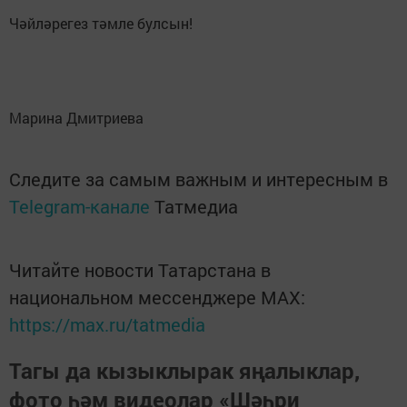
Чәйләрегез тәмле булсын!
Марина Дмитриева
Следите за самым важным и интересным в
Telegram-канале
Татмедиа
Читайте новости Татарстана в
национальном мессенджере MАХ:
https://max.ru/tatmedia
Тагы да кызыклырак яңалыклар,
фото һәм видеолар «Шәһри