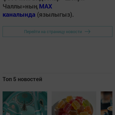
Чаллы»ның
MAX
каналында
(язылыгыз).
Перейти на страницу новости
Топ 5 новостей