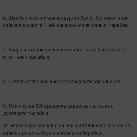
6. Шул бер өем коймакны дүрткә бүлеп, бүленгән чирек
коймакчыкларга 1 чәй кашыгы эчлек салып, төрәбез.
7. Аларны атланмай белән майланган табага тыгыз
итеп тезеп чыгабыз.
8. Өстенә атланмай кисәкләре куеп, песок сибәбез.
9. 10 минутка 230 градуска кадәр җылытылган
духовкага тыгабыз.
10. Әзер коймакчыкларны аерым тәлинкәләргә салып,
каймак, варенье белән чәй янына бирәбез.