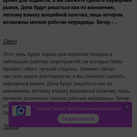
рывок. Дела будут решаться как по мановению,
легкому взмаху волшебной палочки; лишь вечером
возможны мелкие рабочие неурядицы. Вечер -...
Овен
Этот день будет хорош для коротких поездок и
небольших рабочих мероприятий, на которых Овны
проявят себя с лучшей стороны. Именно сейчас
настало время для подвигов, и вы сможете сделать
карьерный рывок. Дела будут решаться как по
мановению, легкому взмаху волшебной палочки; лишь
вечером возможны мелкие рабочие неурядицы. Вечер -
отличное время для романтического свидания, когда
"Шәһри Чаллы" MAX каналына язылыгыз!
Овны смогут отдохнуть душой и телом
Подписаться
Телец