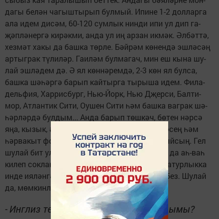
да­гы бе­лән ча­гыш­ты­рып бул­мый. Ипи­не 1-2 дол­лар­га
ала идем ди­сәм, 60-120 сум­лык нин­ди ипи ул дип га­
җәп­лә­нер­гә ки­рәк­ми, ан­да ул иң ар­зан ик­мәк. Әл­бәт­тә,
хез­мәт ха­кы да баш­ка төр­ле. Бәй­рәм кө­нен­дә эш­лә­сәң
ар­тыг­рак тү­ли­ләр. Га­и­ләм бул­ма­гач, мин еш кы­на шу­
лай эш­лә­дем дә. Ә ял көн­нә­рем­дә, 2-3 көн ял бул­са,
баш­ка шә­һәр­гә ба­рып кай­тыр­га ты­ры­ша идем. Фи­ла­
дель­фия, Хар­рис­бург, Нью-Йорк, Нью Дҗер­си, Бал­ти­
мор, Ат­лан­тик Си­ти, Оу­шен Си­ти һәм баш­ка ваг­рак шә­
һәр­ләр­дә бул­дым... Ан­да ба­рып төш­кәч, бө­тен нәр­сә
яңа, кы­зык, ә то­ра-ба­ра кы­зык бе­тә, ия­лә­шә­сең һәм
һәр­ва­кыт фо­то­ап­па­рат то­тып йөр­ми баш­лый­сың. Гел
шу­лай бит ул: без­нең ил­гә кил­гән ту­рист­лар да аһ-ваһ
ки­леп сок­ла­ну­ла­рын бел­де­рә­ләр, ә без ул ма­тур­лык­ка
ин­де ия­лән­гән, шу­лай ти­еш ке­бек ка­бул итә­без. Шу­лай
да, мөм­кин­лек бул­са, та­гын ба­рыр идем.
-
Инг­лиз те­лен бе­лү­ең җи­тәр­лек бул­ды­мы?