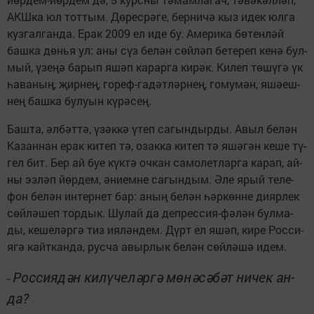
АКШ­ка юл тот­тым. Дө­рес­рә­ге, бер­ни­чә кыз идек юл­га
куз­гал­ган­да. Ерак 2009 ел иде бу. Аме­ри­ка бө­тен­ләй
баш­ка дөнья ул: аны сүз бе­лән сөй­ләп бе­те­реп ке­нә бул­
мый, үзе­ңә ба­рып яшәп ка­рар­га ки­рәк. Ки­леп тө­шү­гә үк
һа­ва­ның, җир­нең, го­реф-га­дәт­ләр­нең, го­му­мән, яшә­еш­
нең баш­ка бу­лу­ын кү­рә­сең.
Баш­та, әл­бәт­тә, үзәк­кә үтеп са­гын­дыр­ды. Авыл бе­лән
Ка­зан­нан ерак ки­теп тә, озак­ка ки­теп тә яшә­гән ке­ше тү­
гел бит. Бер ай буе күк­тә оч­кан са­мо­лет­лар­га ка­рап, ай­
ны эз­ләп йөр­дем, әни­ем­не са­гын­дым. Әле ярый те­ле­
фон бе­лән ин­тер­нет бар: аның бе­лән һәр­көн­не ди­яр­лек
сөй­лә­шеп тор­дык. Шу­лай да деп­рес­сия-фә­лән бул­ма­
ды, ке­ше­ләр­гә тиз ия­лән­дем. Дүрт ел яшәп, ки­ре Рос­си­
я­гә кайт­кан­да, рус­ча авыр­лык бе­лән сөй­лә­шә идем.
Рос­си­я­дән ки­лү­че­ләр­гә мө­нә­сә­бәт ни­чек ан­
-
да?