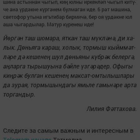
ши­на ас­тын­нан чы­гып, киң юл­ны ир­кен­ләп чы­гып ки­тү­
че ана үр­дәк­не күр­гә­нем бул­ма­ган иде. 6 рәт ма­ши­на,
све­то­фор уты­на игъ­ти­бар бир­ми­чә, бер оя үр­дәк­не юл
аша чы­гар­ды­лар. Ма­тур кү­ре­неш иде!
Йөр­гән таш шо­ма­ра, ят­кан таш мүк­лә­нә, ди ха­
лык.
Дөнь­я­га ка­раш, хо­лык, тор­мыш кыйм­мәт­
лә­ре дә ке­ше­нең шул дөнь­я­ны күб­рәк бе­лер­гә,
аң­лар­га ты­ры­шу­ы­на бәй­ле үз­гә­рә­дер.
Офы­гы
киң­рәк бул­ган ке­ше­нең мак­сат-ом­ты­лыш­ла­ры
да зу­рая, тор­мы­шын­да­гы ямь­ле гамь­нә­ре ар­та
тор­ган­дыр.
Ли­лия Фәт­та­хо­ва.
Следите за самым важным и интересным в
Telegram-канале
Татмедиа