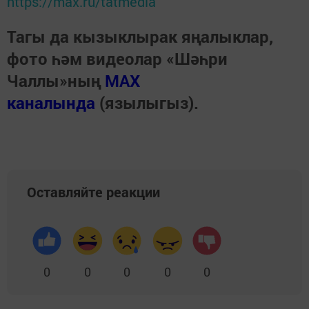
https://max.ru/tatmedia
Тагы да кызыклырак яңалыклар,
фото һәм видеолар «Шәһри
Чаллы»ның
MAX
каналында
(язылыгыз).
Оставляйте реакции
0
0
0
0
0