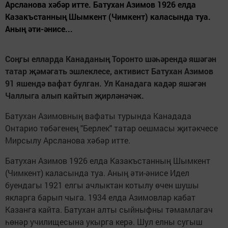
Арсланова хәбәр итте. Батухан Азимов 1926 елда
Казакъстанның Шымкент (Чимкент) каласында туа.
Аның әти-әнисе...
Соңгы елларда Канаданың Торонто шәһәрендә яшәгән
татар җәмәгать эшлеклесе, активист Батухан Азимов
91 яшендә вафат булган. Ул Канадага кадәр яшәгән
Чаллыга алып кайтып җирләнәчәк.
Батухан Азимовның вафаты турында Канадада
Онтарио төбәгенең "Берлек" татар оешмасы җитәкчесе
Мирсылу Арсланова хәбәр итте.
Батухан Азимов 1926 елда Казакъстанның Шымкент
(Чимкент) каласында туа. Аның әти-әнисе Идел
буендагы 1921 елгы ачлыктан котылу өчен шушы
якларга барып чыга. 1934 елда Азимовлар кабат
Казанга кайта. Батухан алты сыйныфны тәмамлагач
һөнәр училищесына укырга керә. Шул елны сугыш