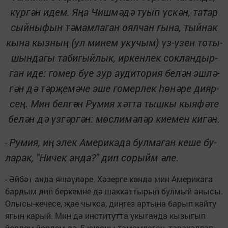
күр­гән идем.
Яңа Чиш­мә­дә ту­ып үс­кән, та­тар
сый­ны­фын тә­мам­ла­ган оял­чан гы­на, тый­нак
кы­на кыз­ның (ул ми­нем уку­чым) үз-үзен то­ты­
шын­да­гы та­би­гый­лык, ир­кен­лек сок­лан­дыр­
ган иде: го­мер буе зур ау­ди­то­рия бе­лән
э
ш­лә­
гән дә тәр­җе­мә­че эше го­мер­лек һө­нә­ре ди­яр­
сең. Мин бел­гән Ру­мия хәт­та тыш­кы кы­я­фә­те
бе­лән дә үз­гәр­гән: мөс­ли­мә­ләр ки­е­мен ки­гән.
Ру­мия, иң
э
лек Аме­ри­ка­да бул­ма­ган ке­ше бу­
-
ла­рак, "Ни­чек ан­да?" дип со­рыйм әле.
- Әй­бәт ан­да яшә­ү­лә­ре. Хә­зер­ге көн­дә мин Аме­ри­ка­га
бар­дым дип бер­кем­не дә шак­кат­ты­рып бул­мый аны­сы.
Олы­сы-ке­че­се, җае чык­са, диң­гез ар­ты­на ба­рып кай­ту
ягын ка­рый. Мин дә ин­с­ти­тут­та укы­ган­да кы­зы­гып
йөр­дем-йөр­дем дә, 5 курс­ны тә­мам­ла­гач, тә­вә­кәл­ләп,