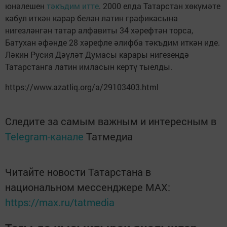
юнәлешен
тәкъдим итте
. 2000 елда Татарстан хөкүмәте
кабул иткән карар белән латин графикасына
нигезләнгән татар алфавиты 34 хәрефтән торса,
Батухан әфәнде 28 хәрефле әлифба тәкъдим иткән иде.
Ләкин Русия Дәүләт Думасы карары нигезендә
Татарстанга латин имласын кертү тыелды.
https://www.azatliq.org/a/29103403.html
Следите за самым важным и интересным в
Telegram-канале
Татмедиа
Читайте новости Татарстана в
национальном мессенджере MАХ:
https://max.ru/tatmedia