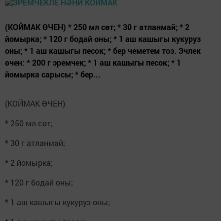
(КОЙМАК ӨЧЕН) * 250 мл сөт; * 30 г атланмай; * 2
йомырка; * 120 г бодай оны; * 1 аш кашыгы кукуруз
оны; * 1 аш кашыгы песок; * бер чеметем тоз. Эчлек
өчен: * 200 г эремчек; * 1 аш кашыгы песок; * 1
йомырка сарысы; * бер...
(КОЙМАК ӨЧЕН)
* 250 мл сөт;
* 30 г атланмай;
* 2 йомырка;
* 120 г бодай оны;
* 1 аш кашыгы кукуруз оны;