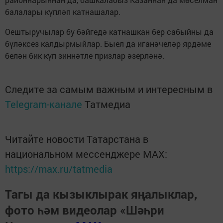
балалары күпләп катнашалар.
Оештыручылар бу бәйгедә катнашкан бер сабыйны да
бүләксез калдырмыйлар. Быел да иганәчеләр ярдәме
белән бик күп зиннәтле призлар әзерләнә.
Следите за самым важным и интересным в
Telegram-канале
Татмедиа
Читайте новости Татарстана в
национальном мессенджере MАХ:
https://max.ru/tatmedia
Тагы да кызыклырак яңалыклар,
фото һәм видеолар «Шәһри