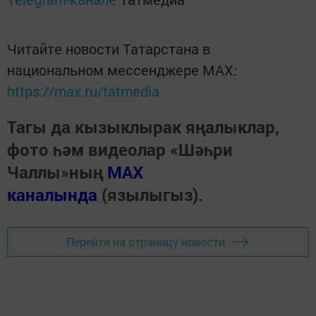
Читайте новости Татарстана в
национальном мессенджере MАХ:
https://max.ru/tatmedia
Тагы да кызыклырак яңалыклар,
фото һәм видеолар «Шәһри
Чаллы»ның
MAX
каналында
(язылыгыз).
Перейти на страницу новости