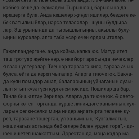
кәб­бер ке­ше дә күр­мә­дем. Ты­рыш­саң, ба­ры­сы­на да
ире­шер­гә бу­ла. Ан­да ке­ше­ләр җи­ңел яши­ләр, без­дә­ге ке­
бек ва­тыл­мый­лар, нәр­сә те­лә­сә­ләр - шу­ны бул­ды­ра­
лар. Эш уры­нын­да да ты­рыш­лы­гың­ны, акыл­лы бу­лу­
ың­ны күр­сә­ләр, ал­га та­ба үсәр өчен яр­дәм итә­ләр.
:
Га­җәп­лән­дер­гә­не
ан­да кой­ма, кап­ка юк. Ма­тур итеп
таш тро­ту­ар җәй­гән­нәр, ә ике йорт ара­сын­да чә­чәк­ләр
я га­зон үс­те­рә­ләр. Ти­ен­нәр тә­рә­зә­гә ки­лә, тә­рә­зә ачык
бул­са, өй­гә дә ке­реп чы­га­лар. Алар­га ти­ю­че юк. Бак­ча­
да ку­ян по­ми­дор ашап, ба­ла­ла­ры­ның уй­на­га­нын су­зы­
лып ятып кү­зә­тү­ен күр­гә­нем юк иде. По­ши­лар да бар.
Төн­лә биш-ал­тау йө­ри­ләр. Алар­га да ти­ю­че юк. Ә све­то­
фор­ны кө­теп тор­ган­да, күр­ше ли­ни­я­дә­ге ха­ным­ның кул­
ла­рын сел­ки-сел­ки ми­ңа ни­дер аң­ла­тыр­га те­лә­вен кү­
реп, тә­рә­зә­не тө­шер­гәч, ул ха­ным­ның "Куз­гал­ма­гыз,
ма­ши­на­гыз ас­тын­да бәб­кә­лә­ре бе­лән үр­дәк то­ра", - ди­
ю­ен ише­теп шак­кат­тым. Дө­рес­тән дә, мо­ңа ка­дәр ма­