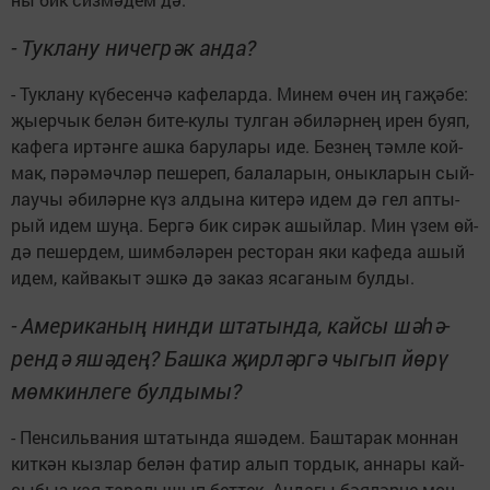
-
Тук­ла­ну ни­чег­рәк ан­да?
- Тук­ла­ну кү­бе­сен­чә ка­фе­лар­да. Ми­нем өчен иң га­җә­бе:
җы­ер­чык бе­лән би­те-ку­лы тул­ган әби­ләр­нең ирен бу­яп,
ка­фе­га ир­тән­ге аш­ка ба­ру­ла­ры иде. Без­нең тәм­ле кой­
мак, пә­рә­мәч­ләр пе­ше­реп, ба­ла­ла­рын, онык­ла­рын сый­
лау­чы әби­ләр­не күз ал­ды­на ки­те­рә идем дә гел ап­ты­
рый идем шу­ңа. Бер­гә бик си­рәк ашый­лар. Мин үзем өй­
дә пе­шер­дем, шим­бә­лә­рен рес­то­ран яки ка­фе­да ашый
идем, кай­ва­кыт эш­кә дә за­каз яса­га­ным бул­ды.
-
Аме­ри­ка­ның нин­ди шта­тын­да,
кай­сы шә­һә­
рен­дә яшә­дең?
Баш­ка җир­ләр­гә чы­гып йө­рү
мөм­кин­ле­ге бул­ды­мы?
- Пен­силь­ва­ния шта­тын­да яшә­дем. Баш­та­рак мон­нан
кит­кән кыз­лар бе­лән фа­тир алып тор­дык, ан­на­ры кай­
сы­быз кая та­ра­лы­шып бет­тек. Ан­да­гы бә­я­ләр­не мон­