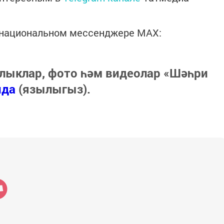
в национальном мессенджере MАХ:
лыклар, фото һәм видеолар «Шәһри
нда
(язылыгыз).