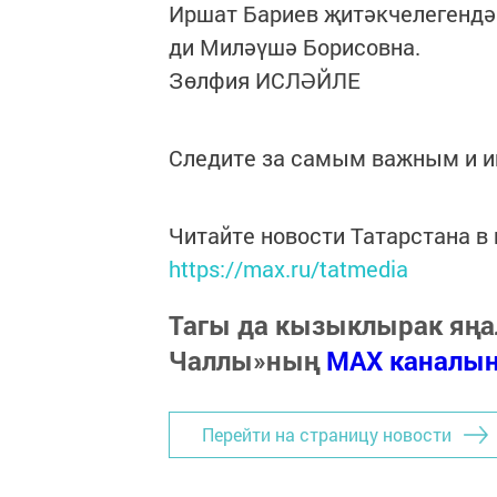
Иршат Бариев җитәкчелегендәг
ди Миләүшә Борисовна.
Зөлфия ИСЛӘЙЛЕ
Следите за самым важным и 
Читайте новости Татарстана 
https://max.ru/tatmedia
Тагы да кызыклырак яңа
Чаллы»ның
MAX каналы
Перейти на страницу новости