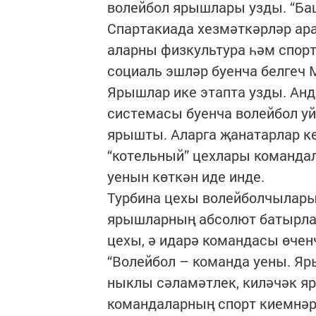
волейбол ярышлары узды. “Б
Спартакиада хезмәткәрләр ар
аларны физкультура һәм спорт
социаль эшләр буенча белгеч
Ярышлар ике этапта узды. Анд
системасы буенча волейбол у
ярышты. Аларга җанатарлар кө
“котельный” цехлары команда
уенын көткән иде инде.
Турбина цехы волейболчылары 
ярышларның абсолют батырла
цехы, ә идарә командасы өчен
“Волейбол – команда уены. Я
ныклы сәламәтлек, киләчәк я
командаларның спорт киемнәр