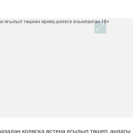
рәзәдән коляска өстенә егылып төшеп, андагы