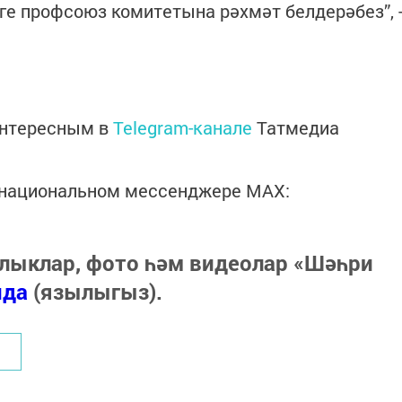
е профсоюз комитетына рәхмәт белдерәбез”, 
интересным в
Telegram-канале
Татмедиа
в национальном мессенджере MАХ:
лыклар, фото һәм видеолар «Шәһри
нда
(язылыгыз).