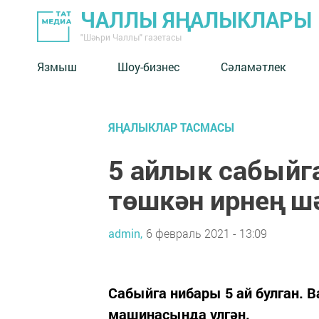
ЧАЛЛЫ ЯҢАЛЫКЛАРЫ
"Шәһри Чаллы" газетасы
Язмыш
Шоу-бизнес
Сәламәтлек
ЯҢАЛЫКЛАР ТАСМАСЫ
5 айлык сабыйг
төшкән ирнең ш
admin,
6 февраль 2021 - 13:09
Сабыйга нибары 5 ай булган. 
машинасында үлгән.