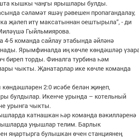
ашта кышкы чаңгы ярышлары булды.
асында сәламәт яшәү рәвешен пропагандалау,
ка җәлеп итү максатыннан оештырыла”, - ди
 Миләүшә Гыйльмиярова.
а 4-5 команда сайлау этабында әйләнә
йнады. Ярымфиналда иң көчле көндәшләр үзар
ч биреп торды. Финалга турбина һәм
лары чыкты. Җанатарлар ике көчле команда
көндәшләрен 2:0 исәбе белән җиңеп,
ры булдылар. Икенче урында – котельный
че урынга чыкты.
рышларда катнашкан һәр команда вәкилләренә
рышларда уңышлар телим. Барлык
ен яңартырга булышкан өчен станциянең