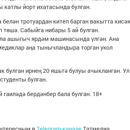
ы катлы йорт ихатасында булган.
а белән тротуардан китеп барган вакытта кисә
 төшә. Сабыйга нибары 5 ай булган.
ала ашыгыч ярдәм машинасында үлгән. Ана
медиклар аңа тынычландыра торган укол
к булган ирнең 20 яшьтә булуы ачыкланган. У
 студенты булган.
 гаиләдә бердәнбер бала булган. 18+
интересным в
Telegram-канале
Татмедиа