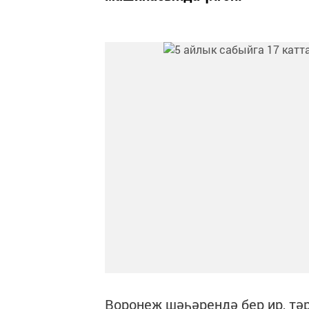
Воронеж шәһәрендә бер ир, тә