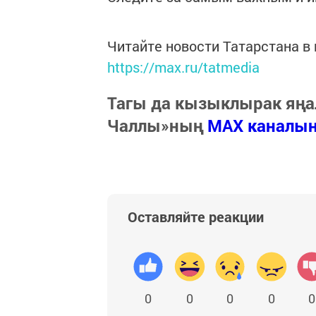
Читайте новости Татарстана 
https://max.ru/tatmedia
Тагы да кызыклырак яңа
Чаллы»ның
MAX каналы
Оставляйте реакции
0
0
0
0
0