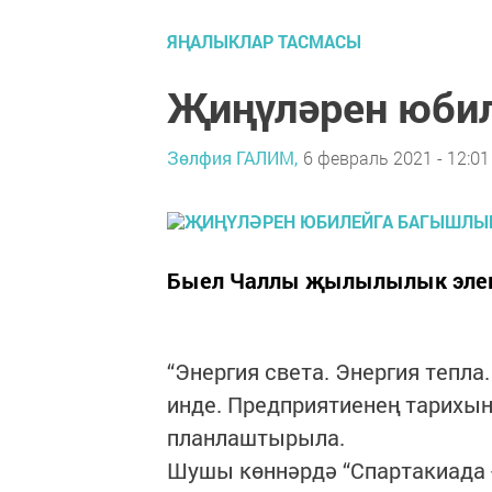
ЯҢАЛЫКЛАР ТАСМАСЫ
Җиңүләрен юби
Зөлфия ГАЛИМ,
6 февраль 2021 - 12:01
Быел Чаллы җылылылык электр
“Энергия света. Энергия тепла
инде. Предприятиенең тарихын
планлаштырыла.
Шушы көннәрдә “Спартакиада 