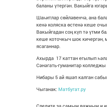
баланы үтергән. Вакыйга югар
Шаһитлар сөйләвенчә, ана бал
кенә коляска өстенә кеше очып
Вакыйгадан соң күп тә үтми б
кеше коточкыч шок кичергән, 
ясаганнар.
Ахырда 17 каттан егылып һәла
Сәнәгать-гуманитар колледжы
Нибары 5 ай яшәп калган сабый
Чыганак:
Матбугат.ру
Следите за самым важным и 