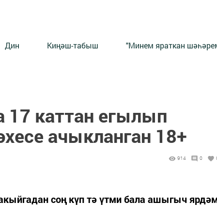
Дин
Киңәш-табыш
"Минем яраткан шәһәрем
а 17 каттан егылып
әхесе ачыкланган 18+
914
0
Вакыйгадан соң күп тә үтми бала ашыгыч ярдә