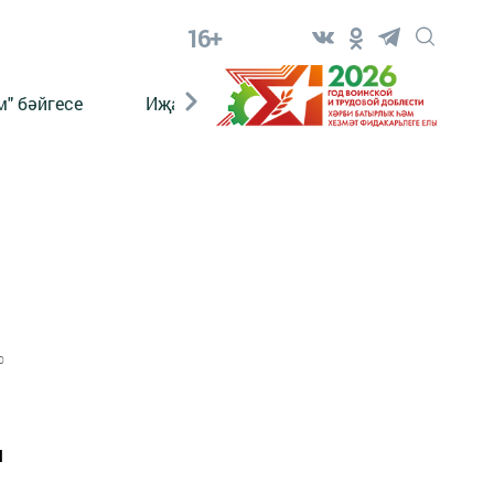
16+
" бәйгесе
Иҗат
Реклама
Онлайн язы
0
м