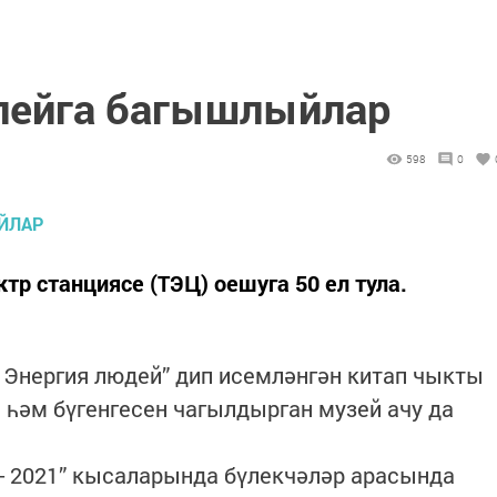
лейга багышлыйлар
598
0
 станциясе (ТЭЦ) оешуга 50 ел тула.
. Энергия людей” дип исемләнгән китап чыкты
 һәм бүгенгесен чагылдырган музей ачу да
- 2021” кысаларында бүлекчәләр арасында