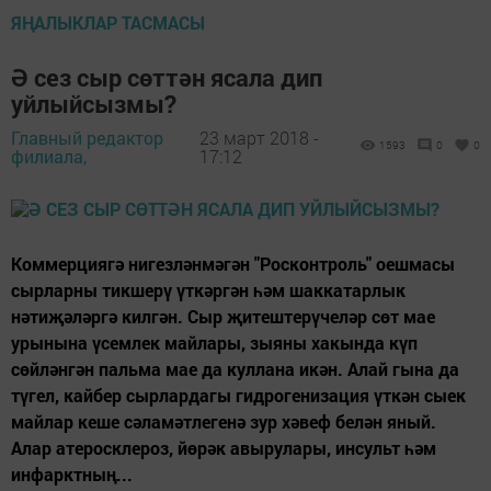
ЯҢАЛЫКЛАР ТАСМАСЫ
Ә сез сыр сөттән ясала дип
уйлыйсызмы?
Главный редактор
23 март 2018 -
1593
0
0
филиала,
17:12
Коммерциягә нигезләнмәгән "Росконтроль" оешмасы
сырларны тикшерү үткәргән һәм шаккатарлык
нәтиҗәләргә килгән. Сыр җитештерүчеләр сөт мае
урынына үсемлек майлары, зыяны хакында күп
сөйләнгән пальма мае да куллана икән. Алай гына да
түгел, кайбер сырлардагы гидрогенизация үткән сыек
майлар кеше сәламәтлегенә зур хәвеф белән яный.
Алар атеросклероз, йөрәк авырулары, инсульт һәм
инфарктның...