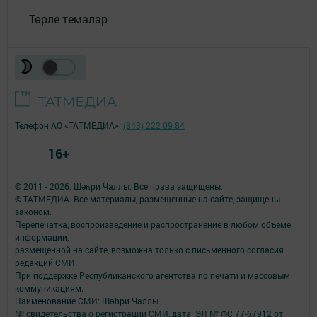
Төрле темалар
Телефон АО «ТАТМЕДИА»:
(843) 222 09 84
16+
© 2011 - 2026. Шәһри Чаллы. Все права защищены.
© ТАТМЕДИА. Все материалы, размещенные на сайте, защищены
законом.
Перепечатка, воспроизведение и распространение в любом объеме
информации,
размещенной на сайте, возможна только с письменного согласия
редакций СМИ.
При поддержке Республиканского агентства по печати и массовым
коммуникациям.
Наименование СМИ: Шəhри Чаллы
№ свидетельства о регистрации СМИ, дата: ЭЛ № ФС 77-67912 от