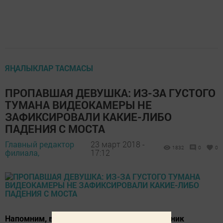
ЯҢАЛЫКЛАР ТАСМАСЫ
ПРОПАВШАЯ ДЕВУШКА: ИЗ-ЗА ГУСТОГО
ТУМАНА ВИДЕОКАМЕРЫ НЕ
ЗАФИКСИРОВАЛИ КАКИЕ-ЛИБО
ПАДЕНИЯ С МОСТА
Главный редактор
23 март 2018 -
1832
0
0
филиала,
17:12
Напомним, в четверг поздно вечером охранник