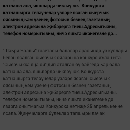
катнаша ала, яшьләрдә чикләү юк. Конкурста
катнашырга теләүчеләр үзләре ясаган сыерчык
оясының һәм үзенең фотосын безнең газетаның
электрон адресына җибәрергә тиеш.Адресыгызны,
телефон номерыгызны, ничә яшьтә икәнегезне дә...
"Шәһри Чаллы" газетасы балалар арасында үз куллары
белән ясалган сыерчык ояларына конкурс иълан итә.
"Сыерчыкка яңа өй" дип аталган бу бәйгедә һәр бала
катнаша ала, яшьләрдә чикләү юк. Конкурста
катнашырга теләүчеләр үзләре ясаган сыерчык
оясының һәм үзенең фотосын безнең газетаның
электрон адресына җибәрергә тиеш.Адресыгызны,
телефон номерыгызны, ничә яшьтә икәнегезне дә
язарга онытмагыз.Конкурска нәтиҗә 25 апрель көнне
ясала. Җиңүчеләргә бүләкләр тапшырылачак.