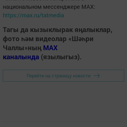
национальном мессенджере MАХ:
https://max.ru/tatmedia
Тагы да кызыклырак яңалыклар,
фото һәм видеолар «Шәһри
Чаллы»ның
MAX
каналында
(язылыгыз).
Перейти на страницу новости