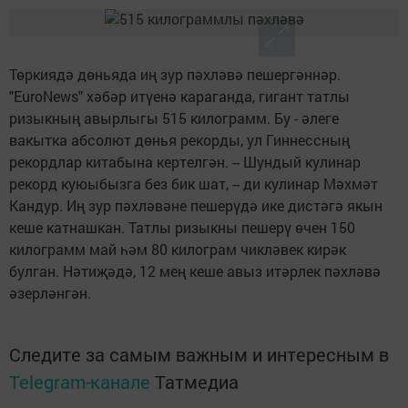
Төркиядә дөньяда иң зур пәхләвә пешергәннәр.
"EuroNews" хәбәр итүенә караганда, гигант татлы
ризыкның авырлыгы 515 килограмм. Бу - әлеге
вакытка абсолют дөнья рекорды, ул Гиннессның
рекордлар китабына кертелгән. -- Шундый кулинар
рекорд куюыбызга без бик шат, -- ди кулинар Мәхмәт
Кандур. Иң зур пәхләвәне пешерүдә ике дистәгә якын
кеше катнашкан. Татлы ризыкны пешерү өчен 150
килограмм май һәм 80 килограм чикләвек кирәк
булган. Нәтиҗәдә, 12 мең кеше авыз итәрлек пәхләвә
әзерләнгән.
Следите за самым важным и интересным в
Telegram-канале
Татмедиа