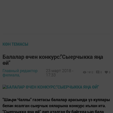
КӨН ТЕМАСЫ
Балалар өчен конкурс:"Сыерчыкка яңа
өй"
Главный редактор
23 март 2018 -
1912
0
0
филиала,
17:33
"Шәһри Чаллы" газетасы балалар арасында үз куллары
белән ясалган сыерчык ояларына конкурс иълан итә.
"Сыерчыкка яңа өй" дип аталган бу бәйгедә һәр бала