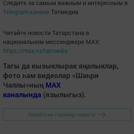
Следите за самым важным и интересным в
Telegram-канале
Татмедиа
Читайте новости Татарстана в
национальном мессенджере MАХ:
https://max.ru/tatmedia
Тагы да кызыклырак яңалыклар,
фото һәм видеолар «Шәһри
Чаллы»ның
MAX
каналында
(язылыгыз).
Перейти на страницу новости