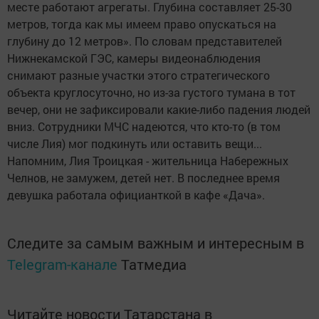
месте работают агрегаты. Глубина составляет 25-30
метров, тогда как мы имеем право опускаться на
глубину до 12 метров». По словам представителей
Нижнекамской ГЭС, камеры видеонаблюдения
снимают разные участки этого стратегического
объекта круглосуточно, но из-за густого тумана в тот
вечер, они не зафиксировали какие-либо падения людей
вниз. Сотрудники МЧС надеются, что кто-то (в том
числе Лия) мог подкинуть или оставить вещи...
Напомним, Лия Троицкая - жительница Набережных
Челнов, не замужем, детей нет. В последнее время
девушка работала официанткой в кафе «Дача».
Следите за самым важным и интересным в
Telegram-канале
Татмедиа
Читайте новости Татарстана в