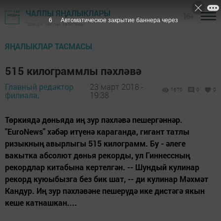
ЧАЛЛЫ ЯҢАЛЫКЛАРЫ
16+
6
Автоматическое закрытие баннера через
"Шәһри Чаллы" газетасы
ЯҢАЛЫКЛАР ТАСМАСЫ
515 килограммлы пәхләвә
Главный редактор
23 март 2018 -
1670
0
0
филиала,
19:38
Төркиядә дөньяда иң зур пәхләвә пешергәннәр.
"EuroNews" хәбәр итүенә караганда, гигант татлы
ризыкның авырлыгы 515 килограмм. Бу - әлеге
вакытка абсолют дөнья рекорды, ул Гиннессның
рекордлар китабына кертелгән. -- Шундый кулинар
рекорд куюыбызга без бик шат, -- ди кулинар Мәхмәт
Кандур. Иң зур пәхләвәне пешерүдә ике дистәгә якын
кеше катнашкан....