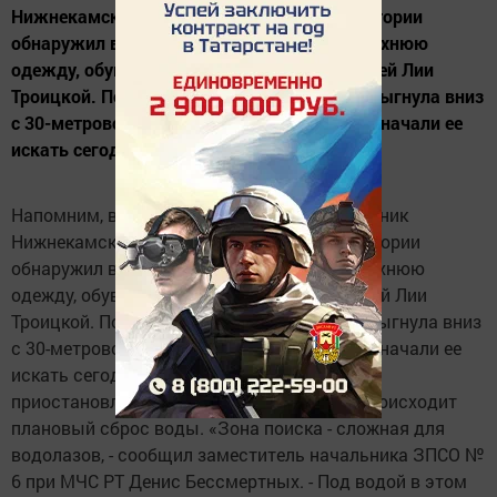
Нижнекамской ГЭС во время обхода территории
обнаружил возле перил моста женскую верхнюю
одежду, обувь и документы на имя 21-летней Лии
Троицкой. По одной из версий, девушка спрыгнула вниз
с 30-метрового моста и утонула. Водолазы начали ее
искать сегодня с 5 утра, но сейчас поиски...
Напомним, в четверг поздно вечером охранник
Нижнекамской ГЭС во время обхода территории
обнаружил возле перил моста женскую верхнюю
одежду, обувь и документы на имя 21-летней Лии
Троицкой. По одной из версий, девушка спрыгнула вниз
с 30-метрового моста и утонула. Водолазы начали ее
искать сегодня с 5 утра, но сейчас поиски
приостановлены - на Нижнекамской ГЭС происходит
плановый сброс воды. «Зона поиска - сложная для
водолазов, - сообщил заместитель начальника ЗПСО №
6 при МЧС РТ Денис Бессмертных. - Под водой в этом