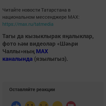
Читайте новости Татарстана в
национальном мессенджере MАХ:
https://max.ru/tatmedia
Тагы да кызыклырак яңалыклар,
фото һәм видеолар «Шәһри
Чаллы»ның
MAX
каналында
(язылыгыз).
Оставляйте реакции