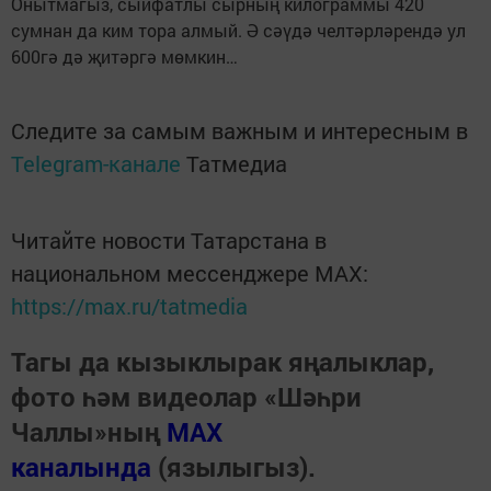
Онытмагыз, сыйфатлы сырның килограммы 420
сумнан да ким тора алмый. Ә сәүдә челтәрләрендә ул
600гә дә җитәргә мөмкин…
Следите за самым важным и интересным в
Telegram-канале
Татмедиа
Читайте новости Татарстана в
национальном мессенджере MАХ:
https://max.ru/tatmedia
Тагы да кызыклырак яңалыклар,
фото һәм видеолар «Шәһри
Чаллы»ның
MAX
каналында
(язылыгыз).