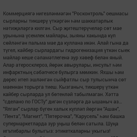
Коммерциягә нигезләнмәгән "Росконтроль" оешмасы
сырларны тикшерү үткәргән һәм шаккатарлык
нәтиҗәләргә килгән. Сыр җитештерүчеләр сөт мае
урынына үсемлек майлары, зыяны хакында күп
сөйләнгән пальма мае да куллана икән. Алай гына да
түгел, кайбер сырлардагы гидрогенизация үткән сыек
майлар кеше сәламәтлегенә зур хәвеф белән яный.
Алар атеросклероз, йөрәк авырулары, инсульт һәм
инфарктның сәбәпчесе булырга мөмкин. Яхшы һәм
дөрес итеп эшләнгән сыйфатлы сыр тулысынча сөт
маеннан торырга тиеш. Кызганыч, тикшерү үткән
кайбер сырларда ул бөтенләй табылмаган. Хәтта
"сделано по ГОСТу" дигән сүзләргә дә ышаныч аз…
"Ялган" сырлар бүген халык күпләп йөргән "Ашан",
"Лента", "Магнит", "Пятерочка", "Карусель" һәм башка
супермаркетларда зур уңыш белән сатыла. Шуңа
игътибарлы булыгыз: этикеткаларны укыгыз!