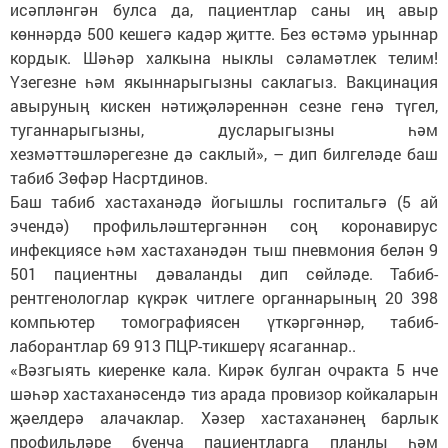
исәпләнгән булса да, пациентлар саны иң авыр
көннәрдә 500 кешегә кадәр җитте. Без өстәмә урыннар
кордык. Шәһәр халкына ныклы сәламәтлек телим!
Үзегезне һәм якыннарыгызны саклагыз. Вакцинация
авыруның кискен нәтиҗәләреннән сезне генә түгел,
туганнарыгызны, дусларыгызны һәм
хезмәттәшләрегезне дә саклый», – дип билгеләде баш
табиб Зөфәр Насртдинов.
Баш табиб хастаханәдә йогышлы госпитальгә (5 ай
эчендә) профильләштергәннән соң коронавирус
инфекциясе һәм хастаханәдән тыш пневмония белән 9
501 пациентны дәваланды дип сөйләде. Табиб-
рентгенологлар күкрәк читлеге органнарының 20 398
компьютер томографиясен үткәргәннәр, табиб-
лаборантлар 69 913 ПЦР-тикшерү ясаганнар..
«Вәзгыять киеренке кала. Кирәк булган очракта 5 нче
шәһәр хастаханәсендә тиз арада провизор койкаларын
җәелдерә алачаклар. Хәзер хастаханәнең барлык
профильләре буенча пациентларга планлы һәм