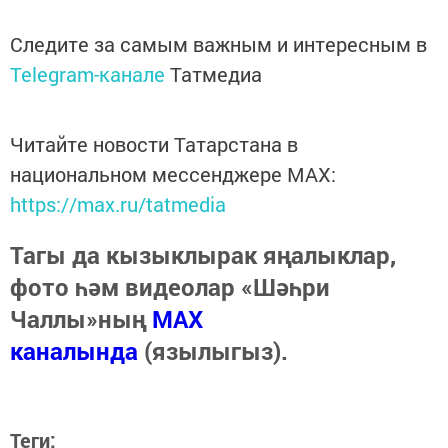
Следите за самым важным и интересным в
Telegram-канале
Татмедиа
Читайте новости Татарстана в
национальном мессенджере MАХ:
https://max.ru/tatmedia
Тагы да кызыклырак яңалыклар,
фото һәм видеолар «Шәһри
Чаллы»ның
MAX
каналында
(язылыгыз).
Теги: