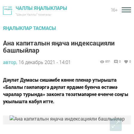
ЧАЛЛЫ ЯҢАЛЫКЛАРЫ
16+
"Шәһри Чаллы" газетасы
ЯҢАЛЫКЛАР ТАСМАСЫ
Ана капиталын яңача индексацияли
башлыйлар
автор,
16 декабрь 2021 - 14:01
851
0
0
Дәүләт Думасы сишәмбе көнне пленар утырышта
«Балалы гаиләләргә дәүләт ярдәме буенча өстәмә
чаралар турында» законга төзәтмәләрне өченче соңгы
укылышта кабул итте.