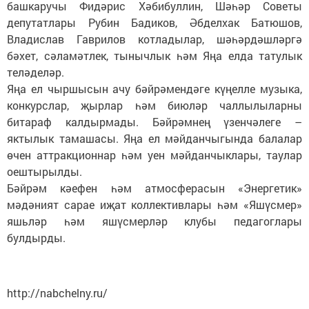
башкаручы Фидәрис Хәбибуллин, Шәһәр Советы
депутатлары Рубин Бадиков, Әбделхак Батюшов,
Владислав Гаврилов котладылар, шәһәрдәшләргә
бәхет, сәламәтлек, тынычлык һәм Яңа елда татулык
теләделәр.
Яңа ел чыршысын ачу бәйрәмендәге күңелле музыка,
конкурслар, җырлар һәм биюләр чаллылыларны
битараф калдырмады. Бәйрәмнең үзенчәлеге –
яктылык тамашасы. Яңа ел мәйданчыгында балалар
өчен аттракционнар һәм уен мәйданчыклары, таулар
оештырылды.
Бәйрәм кәефен һәм атмосферасын «Энергетик»
мәдәният сарае иҗат коллективлары һәм «Яшүсмер»
яшьләр һәм яшүсмерләр клубы педагоглары
булдырды.
http://nabchelny.ru/