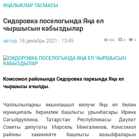
ЯҢАЛЫКЛАР ТАСМАСЫ
Сидоровка поселогында Яңа ел
чыршысын кабыздылар
автор,
16 декабрь 2021 - 13:45
832
0
0
Комсомол районында Сидоровка паркында Яңа ел
чыршысы ачылды.
Чаллылыларны якынлашып килүче Яңа ел белән
муниципаль берәмлек башлыгы урынбасары Ирина
Сәгыйдуллина, Татарстан Республикасы Дәүләт
Советы депутаты Марсель Мингалимов, Комсомол
районы хакимияте башлыгы вазыйфаларын