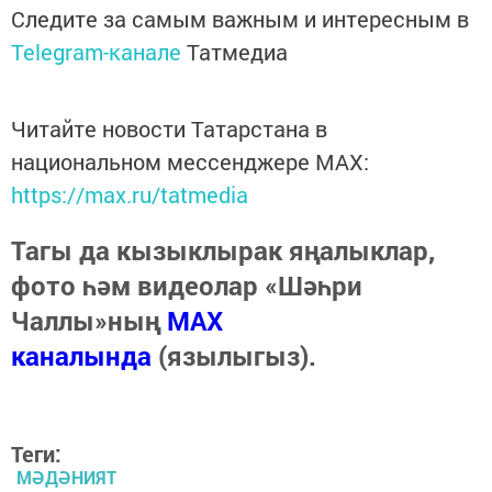
Следите за самым важным и интересным в
Telegram-канале
Татмедиа
Читайте новости Татарстана в
национальном мессенджере MАХ:
https://max.ru/tatmedia
Тагы да кызыклырак яңалыклар,
фото һәм видеолар «Шәһри
Чаллы»ның
MAX
каналында
(язылыгыз).
Теги:
МӘДӘНИЯТ