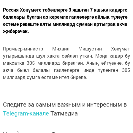
Россия Хөкүмәте төбәкләргә 3 яшьтән 7 яшькә кадәрге
балалары булган аз керемле гаиләләргә айлык түләүгә
өстәмә рәвештә алты миллиард сумнан артыграк акча
җибәрәчәк.
Премьер-министр Михаил Мишустин Хөкүмәт
утырышында шул хакта сөйләп үткән. Моңа кадәр бу
максатка 305 миллиард бирелгән. Аның әйтүенчә, бу
акча быел балалы гаиләләргә инде түләнгән 305
миллиард сумга өстәмә итеп бирелә.
Следите за самым важным и интересным в
Telegram-канале
Татмедиа