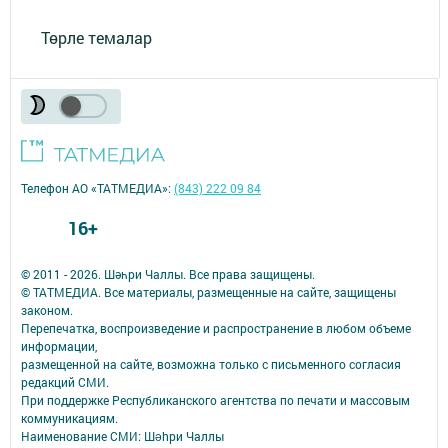
Төрле темалар
Телефон АО «ТАТМЕДИА»:
(843) 222 09 84
16+
© 2011 - 2026. Шәһри Чаллы. Все права защищены.
© ТАТМЕДИА. Все материалы, размещенные на сайте, защищены
законом.
Перепечатка, воспроизведение и распространение в любом объеме
информации,
размещенной на сайте, возможна только с письменного согласия
редакций СМИ.
При поддержке Республиканского агентства по печати и массовым
коммуникациям.
Наименование СМИ: Шəhри Чаллы