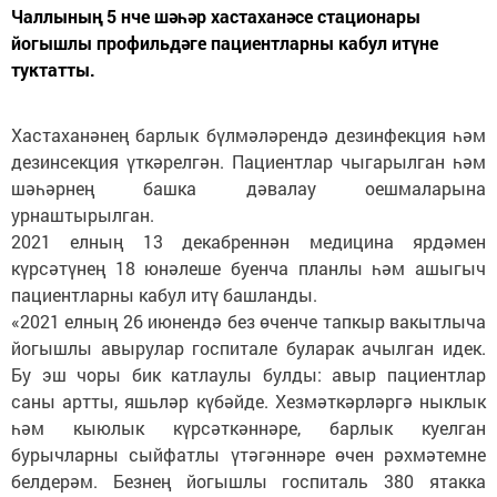
Чаллының 5 нче шәһәр хастаханәсе стационары
йогышлы профильдәге пациентларны кабул итүне
туктатты.
Хастаханәнең барлык бүлмәләрендә дезинфекция һәм
дезинсекция үткәрелгән. Пациентлар чыгарылган һәм
шәһәрнең башка дәвалау оешмаларына
урнаштырылган.
2021 елның 13 декабреннән медицина ярдәмен
күрсәтүнең 18 юнәлеше буенча планлы һәм ашыгыч
пациентларны кабул итү башланды.
«2021 елның 26 июнендә без өченче тапкыр вакытлыча
йогышлы авырулар госпитале буларак ачылган идек.
Бу эш чоры бик катлаулы булды: авыр пациентлар
саны артты, яшьләр күбәйде. Хезмәткәрләргә ныклык
һәм кыюлык күрсәткәннәре, барлык куелган
бурычларны сыйфатлы үтәгәннәре өчен рәхмәтемне
белдерәм. Безнең йогышлы госпиталь 380 ятакка