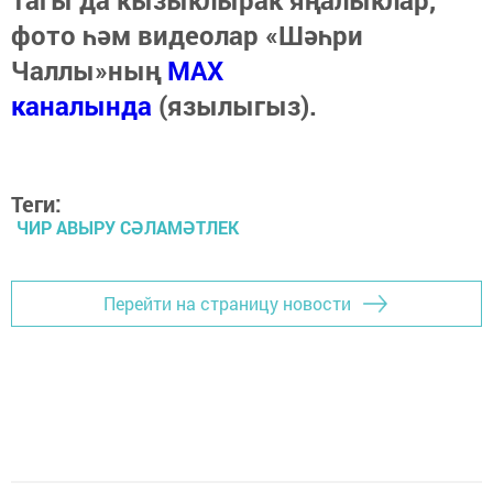
фото һәм видеолар «Шәһри
Чаллы»ның
MAX
каналында
(язылыгыз).
Теги:
ЧИР АВЫРУ СӘЛАМӘТЛЕК
Перейти на страницу новости