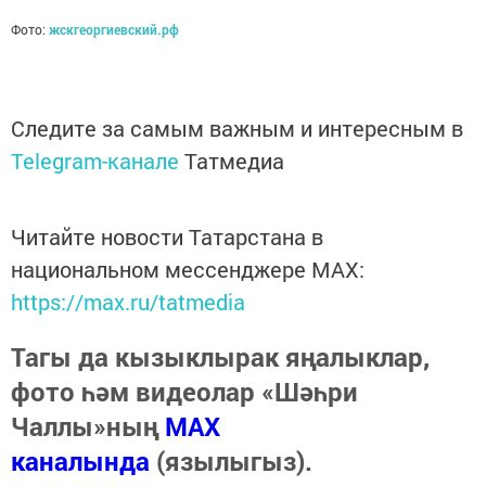
Фото:
жскгеоргиевский.рф
Следите за самым важным и интересным в
Telegram-канале
Татмедиа
Читайте новости Татарстана в
национальном мессенджере MАХ:
https://max.ru/tatmedia
Тагы да кызыклырак яңалыклар,
фото һәм видеолар «Шәһри
Чаллы»ның
MAX
каналында
(язылыгыз).