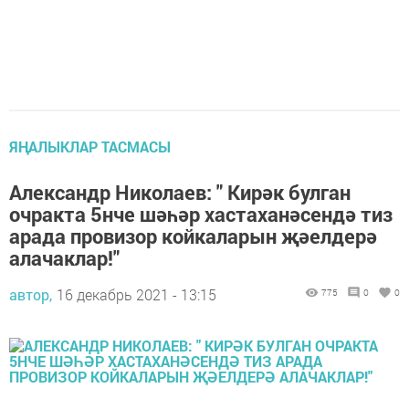
ЯҢАЛЫКЛАР ТАСМАСЫ
Александр Николаев: " Кирәк булган
очракта 5нче шәһәр хастаханәсендә тиз
арада провизор койкаларын җәелдерә
алачаклар!"
автор,
16 декабрь 2021 - 13:15
775
0
0