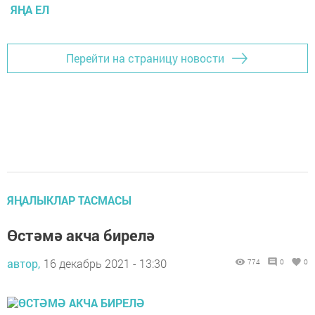
ЯҢА ЕЛ
Перейти на страницу новости
ЯҢАЛЫКЛАР ТАСМАСЫ
Өстәмә акча бирелә
автор,
16 декабрь 2021 - 13:30
774
0
0