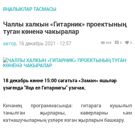
ЯҢАЛЫКЛАР ТАСМАСЫ
Чаллы халкын «Гитарник» проектының
туган көненә чакыралар
автор,
16 декабрь 2021 - 12:57
845
0
0
18 декабрь көнне 15:00 сәгатьтә «Заман» яшьләр
үзәгендә "Яңа ел Гитарнигы" узачак.
Кичәнең программасында: гитарага кушылып
танылган җырларны, каверларны һәм
катнашучыларның үзләре язган җырларын башкару.