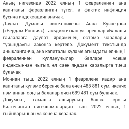
Аның нигезендә 2022 елның 1 февраленнән ана
капиталы фаразланган түгел, ә фактик инфляция
буенча индексацияләнәчәк.
Дәүләт Думасы вице-спикеры Анна Кузнецова
(«Бердәм Россия») тәкъдим иткән үзгәрешләр «Балалы
гаиләләргә дәүләт ярдәменең өстәмә чаралары
турында»гы законга кертелә. Документ текстында
аныкланганча, ана капиталы күләме агымдагы елның 1
февраленнән кулланучылар бәяләре үсеше
индексыннан чыгып, ел саен яңадан каралырга тиеш
булачак.
Моннан тыш, 2022 елның 1 февраленә кадәр ана
капиталы күләме беренче бала өчен 483 881 сум, икенче
һәм аннан соңгы балалар өчен 639 431 сум булачак.
Документ, гамәлгә ашыруның башка срогы
билгеләнгән нигезләмәләрдән тыш, 2022 елның 1
гыйнварыннан үз көченә керәчәк.