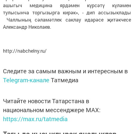
ашыгыч медицина ярдәмен күрсәтү күләмен
тулысынча торгызырга кирәк», - дип ассызыклады
Чаллының сәламәтлек саклау идарәсе җитәкчесе
Александр Николаев.
http://nabchelny.ru/
Следите за самым важным и интересным в
Telegram-канале
Татмедиа
Читайте новости Татарстана в
национальном мессенджере MАХ:
https://max.ru/tatmedia
Тагы да кызыклырак яңалыклар,