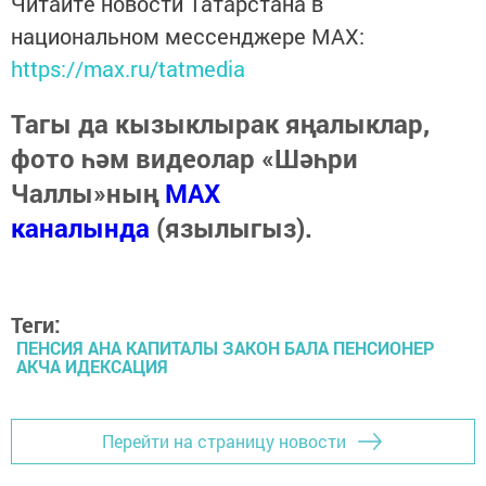
Читайте новости Татарстана в
национальном мессенджере MАХ:
https://max.ru/tatmedia
Тагы да кызыклырак яңалыклар,
фото һәм видеолар «Шәһри
Чаллы»ның
MAX
каналында
(язылыгыз).
Теги:
ПЕНСИЯ АНА КАПИТАЛЫ ЗАКОН БАЛА ПЕНСИОНЕР
АКЧА ИДЕКСАЦИЯ
Перейти на страницу новости