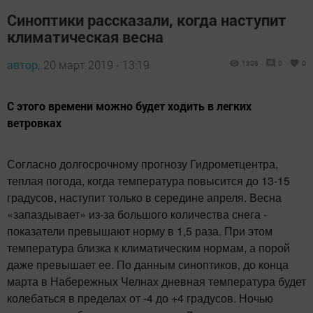
Синоптики рассказали, когда наступит
климатическая весна
автор,
20 март 2019 - 13:19
1308
0
0
С этого времени можно будет ходить в легких
ветровках
Согласно долгосрочному прогнозу Гидрометцентра,
теплая погода, когда температура повысится до 13-15
градусов, наступит только в середине апреля. Весна
«запаздывает» из-за большого количества снега -
показатели превышают норму в 1,5 раза. При этом
температура близка к климатическим нормам, а порой
даже превышает ее. По данным синоптиков, до конца
марта в Набережных Челнах дневная температура будет
колебаться в пределах от -4 до +4 градусов. Ночью