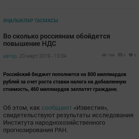
ЯҢАЛЫКЛАР ТАСМАСЫ
Во сколько россиянам обойдется
повышение НДС
автор,
20 март 2019 - 10:34
1398
0
0
Российский бюджет пополнится на 800 миллиардов
рублей за счет роста ставки налога на добавленную
стоимость, 460 миллиардов заплатят граждане.
Об этом, как
сообщают
«Известия»,
свидетельствуют результаты исследования
Института народнохозяйственного
прогнозирования РАН.