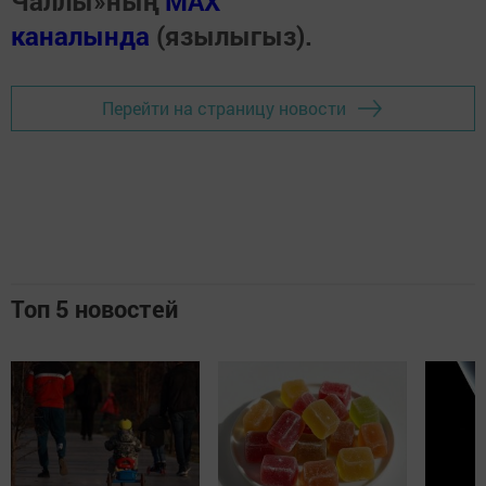
Чаллы»ның
MAX
каналында
(язылыгыз).
Перейти на страницу новости
Топ 5 новостей