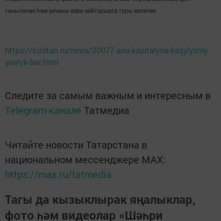
танылачак һәм акчаны кире кайтарырга туры киләчәк.
https://kiziltan.ru/news/20077-ana-kapitalyna-kagylyshly-
yaalyk-bar.html
Следите за самым важным и интересным в
Telegram-канале
Татмедиа
Читайте новости Татарстана в
национальном мессенджере MАХ:
https://max.ru/tatmedia
Тагы да кызыклырак яңалыклар,
фото һәм видеолар «Шәһри