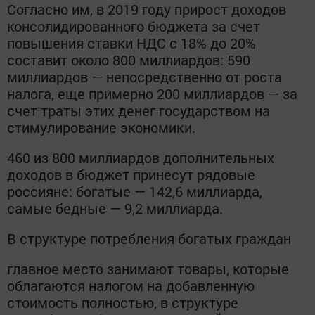
Согласно им, в 2019 году прирост доходов
консолидированного бюджета за счет
повышения ставки НДС с 18% до 20%
составит около 800 миллиардов: 590
миллиардов — непосредственно от роста
налога, еще примерно 200 миллиардов — за
счет траты этих денег государством на
стимулирование экономики.
460 из 800 миллиардов дополнительных
доходов в бюджет принесут рядовые
россияне: богатые — 142,6 миллиарда,
самые бедные — 9,2 миллиарда.
В структуре потребления богатых граждан
главное место занимают товары, которые
облагаются налогом на добавленную
стоимость полностью, в структуре