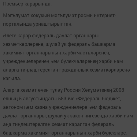
Премьер карарында.
Мәгълүмат хокукый мәгълүмат рәсми интернет-
порталында урнаштырылган.
Әлеге карар федераль дәүләт органнары
хезмәткәрләренә, шулай ук федераль башкарма
хакимият органнарының хәрби частьләренең,
учреждениеләренең һәм бүлекчәләренең хәрби һәм
аларга тиңләштерелгән гражданлык хезмәткәрләренә
кагыла.
Аларга хезмәт өчен түләү Россия Хөкүмәтенең 2008
елның 5 августындагы 583нче «Федераль бюджет,
автоном һәм казна учреждениеләре һәм федераль
дәүләт органнары, шулай ук закон нигезендә хәрби һәм
аңа тиңләштерелгән хезмәт каралган федераль
башкарма хакимият органнарының хәрби бүлекләре,