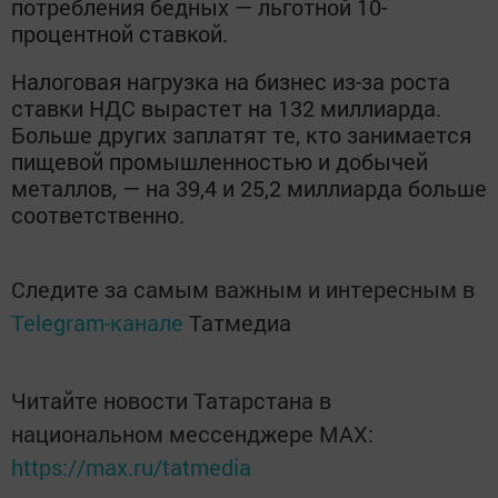
потребления бедных — льготной 10-
процентной ставкой.
Налоговая нагрузка на бизнес из-за роста
ставки НДС вырастет на 132 миллиарда.
Больше других заплатят те, кто занимается
пищевой промышленностью и добычей
металлов, — на 39,4 и 25,2 миллиарда больше
соответственно.
Следите за самым важным и интересным в
Telegram-канале
Татмедиа
Читайте новости Татарстана в
национальном мессенджере MАХ:
https://max.ru/tatmedia