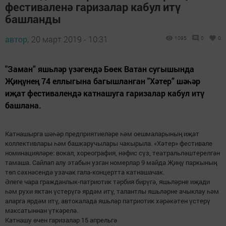
фестиваленә гаризалар кабул итү
башланды
автор,
20 март 2019 - 10:31
1095
0
0
"Заман” яшьләр үзәгендә Бөек Ватан сугышында
Җиңүнең 74 еллыгына багышланган "Хәтер” шәһәр
иҗат фестивалендә катнашуга гаризалар кабул итү
башлана.
Катнашырга шәһәр предприятиеләре һәм оешмаларының иҗат
коллективлары һәм башкаручылары чакырыла. «Хәтер» фестивале
номинацияләре: вокал, хореография, нәфис сүз, театральләштерелгән
тамаша. Сайлап алу этабын узган номерлар 9 майда Җиңү паркының
төп сәхнәсендә узачак гала-концертта катнашачак.
Әлеге чара гражданлык-патриотик тәрбия бирүгә, яшьләрне иҗади
һәм рухи яктан үстерүгә ярдәм итү, талантлы яшьләрне ачыклау һәм
аларга ярдәм итү, автокалада яшьләр патриотик хәрәкәтен үстерү
максатыннан үткәрелә.
Катнашу өчен гаризалар 15 апрельгә