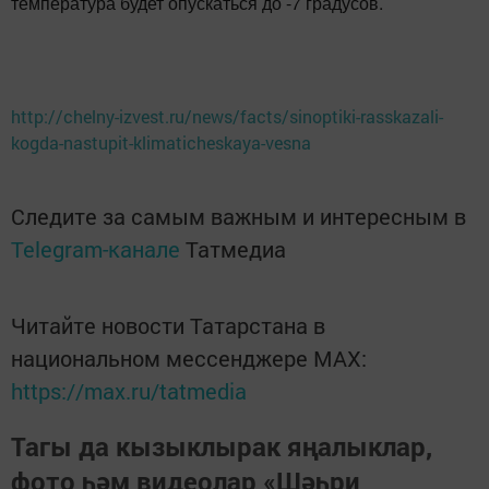
температура будет опускаться до -7 градусов.
http://chelny-izvest.ru/news/facts/sinoptiki-rasskazali-
kogda-nastupit-klimaticheskaya-vesna
Следите за самым важным и интересным в
Telegram-канале
Татмедиа
Читайте новости Татарстана в
национальном мессенджере MАХ:
https://max.ru/tatmedia
Тагы да кызыклырак яңалыклар,
фото һәм видеолар «Шәһри