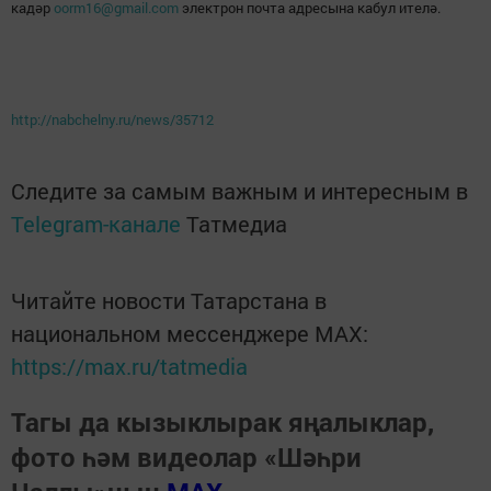
кадәр
oorm16@gmail.com
электрон почта адресына кабул ителә.
http://nabchelny.ru/news/35712
Следите за самым важным и интересным в
Telegram-канале
Татмедиа
Читайте новости Татарстана в
национальном мессенджере MАХ:
https://max.ru/tatmedia
Тагы да кызыклырак яңалыклар,
фото һәм видеолар «Шәһри