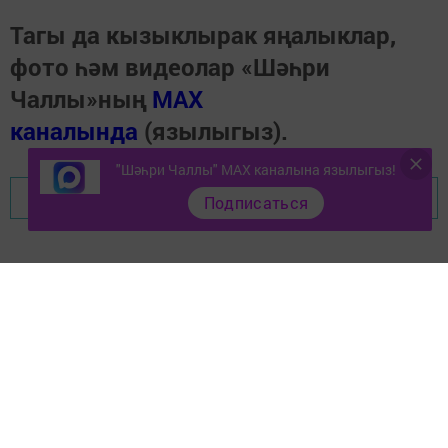
Тагы да кызыклырак яңалыклар,
фото һәм видеолар «Шәһри
Чаллы»ның
MAX
каналында
(язылыгыз).
"Шәһри Чаллы" MAX каналына язылыгыз!
Перейти на страницу новости
Подписаться