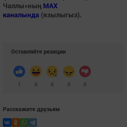
Чаллы»ның
MAX
каналында
(язылыгыз).
Оставляйте реакции
1
0
0
0
0
Расскажите друзьям