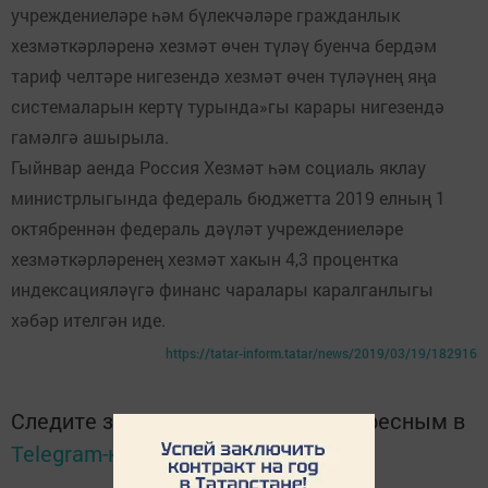
учреждениеләре һәм бүлекчәләре гражданлык
хезмәткәрләренә хезмәт өчен түләү буенча бердәм
тариф челтәре нигезендә хезмәт өчен түләүнең яңа
системаларын кертү турында»гы карары нигезендә
гамәлгә ашырыла.
Гыйнвар аенда Россия Хезмәт һәм социаль яклау
министрлыгында федераль бюджетта 2019 елның 1
октябреннән федераль дәүләт учреждениеләре
хезмәткәрләренең хезмәт хакын 4,3 процентка
индексацияләүгә финанс чаралары каралганлыгы
хәбәр ителгән иде.
https://tatar-inform.tatar/news/2019/03/19/182916
Следите за самым важным и интересным в
Telegram-канале
Татмедиа