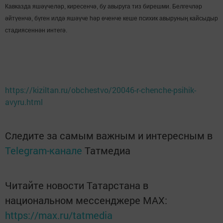
Кавказда яшәүчеләр, киресенчә, бу авыруга тиз бирешми. Белгечләр
әйтүенчә, бүген илдә яшәүче һәр өченче кеше психик авыруның кайсыдыр
стадиясеннән интегә.
https://kiziltan.ru/obchestvo/20046-r-chenche-psihik-
avyru.html
Следите за самым важным и интересным в
Telegram-канале
Татмедиа
Читайте новости Татарстана в
национальном мессенджере MАХ:
https://max.ru/tatmedia