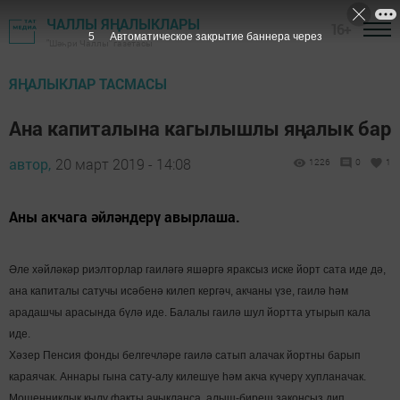
ЧАЛЛЫ ЯҢАЛЫКЛАРЫ
16+
4
Автоматическое закрытие баннера через
"Шәһри Чаллы" газетасы
ЯҢАЛЫКЛАР ТАСМАСЫ
Ана капиталына кагылышлы яңалык бар
автор,
20 март 2019 - 14:08
1226
0
1
Аны акчага әйләндерү авырлаша.
Әле хәйләкәр риэлторлар гаиләгә яшәргә яраксыз иске йорт сата иде дә,
ана капиталы сатучы исәбенә килеп кергәч, акчаны үзе, гаилә һәм
арадашчы арасында бүлә иде. Балалы гаилә шул йортта утырып кала
иде.
Хәзер Пенсия фонды белгечләре гаилә сатып алачак йортны барып
караячак. Аннары гына сату-алу килешүе һәм акча күчерү хупланачак.
Мошенниклык кылу факты ачыкланса, алыш-биреш законсыз дип