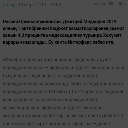
автор,
20 март 2019 - 13:08
1125
0
0
Россия Премьер-министры Дмитрий Медведев 2019
елның 1 октябреннән бюджет хезмәткәрләренең хезмәт
хакын 4,3 процентка индексацияләү турында Хөкүмәт
карарын имзалады. Бу хакта Интерфакс хәбәр итә.
«Федераль дәүләт органнарына, федераль дәүләт
учреждениеләренә — федераль бюджет акчаларын баш
бүлүчеләргә, шул исәптән федераль дәүләт
учреждениеләре карамагында булган федераль дәүләт
учреждениеләренә 2019 елның 1 октябреннән федераль
казна, бюджет һәм автоном учреждениеләр
хезмәткәрләренә федераль бюджет акчалары
хисабына тәэмин ителә торган хезмәт өчен түләүне 4,3
процентка арттыру чараларын күрергә», — диелә