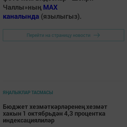
Чаллы»ның
MAX
каналында
(язылыгыз).
Перейти на страницу новости
ЯҢАЛЫКЛАР ТАСМАСЫ
Бюджет хезмәткәрләренең хезмәт
хакын 1 октябрьдән 4,3 процентка
индексациялиләр