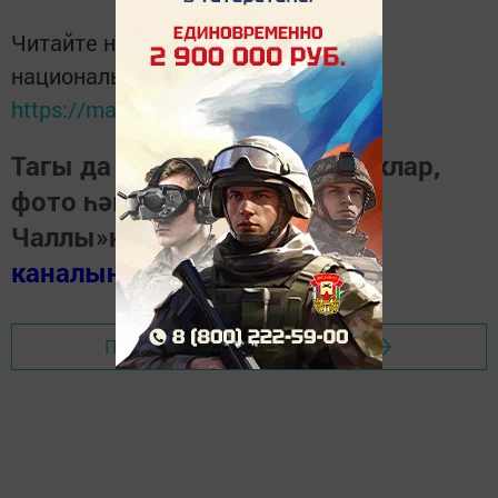
Читайте новости Татарстана в
национальном мессенджере MАХ:
https://max.ru/tatmedia
Тагы да кызыклырак яңалыклар,
фото һәм видеолар «Шәһри
Чаллы»ның
MAX
каналында
(язылыгыз).
Перейти на страницу новости