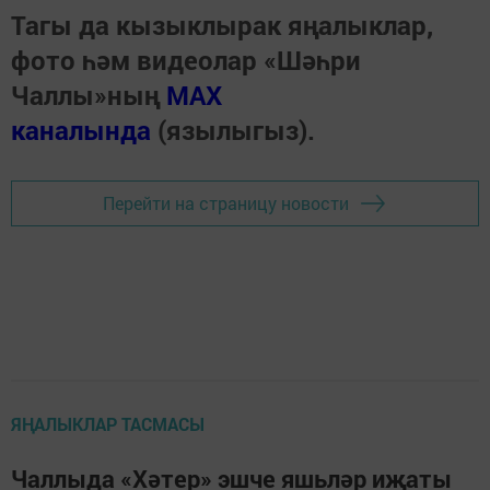
Тагы да кызыклырак яңалыклар,
фото һәм видеолар «Шәһри
Чаллы»ның
MAX
каналында
(язылыгыз).
Перейти на страницу новости
ЯҢАЛЫКЛАР ТАСМАСЫ
Чаллыда «Хәтер» эшче яшьләр иҗаты