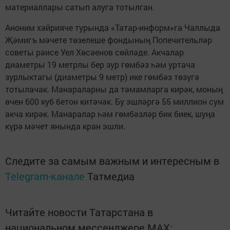
материаллары сатып алуга тотылган.
Аноним хәйрияче турында «Татар-информ»га Чаллыда
Җәмигъ мәчете төзелеше фондының Попечительләр
советы рәисе Уел Хөсәенов сөйләде. Акчалар
диаметры 19 метрлы бер зур гөмбәз һәм уртача
зурлыктагы (диаметры 9 метр) ике гөмбәз төзүгә
тотылачак. Манараларны да тәмамларга кирәк, моның
өчен 600 куб бетон китәчәк. Бу эшләргә 55 миллион сум
акча кирәк. Манаралар һәм гөмбәзләр бик биек, шуңа
күрә мәчет янында кран эшли.
Следите за самым важным и интересным в
Telegram-канале
Татмедиа
Читайте новости Татарстана в
национальном мессенджере MАХ: