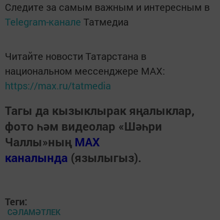
Следите за самым важным и интересным в
Telegram-канале
Татмедиа
Читайте новости Татарстана в
национальном мессенджере MАХ:
https://max.ru/tatmedia
Тагы да кызыклырак яңалыклар,
фото һәм видеолар «Шәһри
Чаллы»ның
MAX
каналында
(язылыгыз).
Теги:
СӘЛАМӘТЛЕК