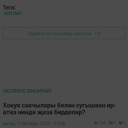
Теги:
КОТЛАУ
Перейти на страницу новости
ЭКСПРЕСС ХӘБӘРЛӘР
Хокук сакчылары белән сугышкан ир-
атка нинди җәза бирделәр?
автор,
7 октябрь 2022 - 14:08
1009
0
0