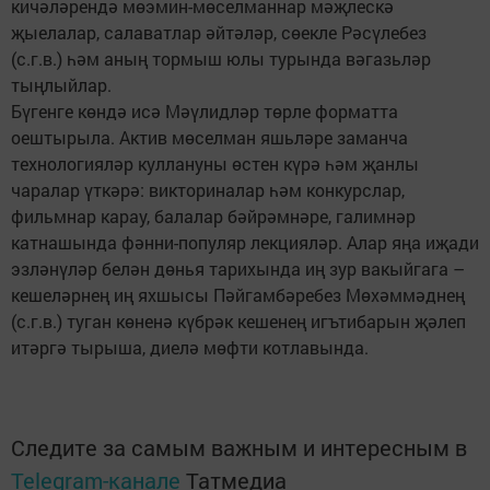
кичәләрендә мөэмин-мөселманнар мәҗлескә
җыелалар, салаватлар әйтәләр, сөекле Рәсүлебез
(с.г.в.) һәм аның тормыш юлы турында вәгазьләр
тыңлыйлар.
Бүгенге көндә исә Мәүлидләр төрле форматта
оештырыла. Актив мөселман яшьләре заманча
технологияләр куллануны өстен күрә һәм җанлы
чаралар үткәрә: викториналар һәм конкурслар,
фильмнар карау, балалар бәйрәмнәре, галимнәр
катнашында фәнни-популяр лекцияләр. Алар яңа иҗади
эзләнүләр белән дөнья тарихында иң зур вакыйгага –
кешеләрнең иң яхшысы Пәйгамбәребез Мөхәммәднең
(с.г.в.) туган көненә күбрәк кешенең игътибарын җәлеп
итәргә тырыша, диелә мөфти котлавында.
Следите за самым важным и интересным в
Telegram-канале
Татмедиа