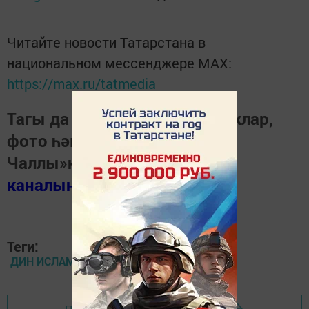
Читайте новости Татарстана в
национальном мессенджере MАХ:
https://max.ru/tatmedia
Тагы да кызыклырак яңалыклар,
фото һәм видеолар «Шәһри
Чаллы»ның
MAX
каналында
(язылыгыз).
Теги:
ДИН ИСЛАМ ИЗГЕ АЙ