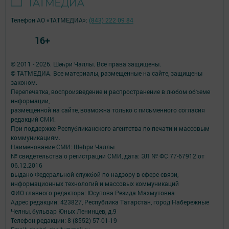
Телефон АО «ТАТМЕДИА»:
(843) 222 09 84
16+
© 2011 - 2026. Шәһри Чаллы. Все права защищены.
© ТАТМЕДИА. Все материалы, размещенные на сайте, защищены
законом.
Перепечатка, воспроизведение и распространение в любом объеме
информации,
размещенной на сайте, возможна только с письменного согласия
редакций СМИ.
При поддержке Республиканского агентства по печати и массовым
коммуникациям.
Наименование СМИ: Шəhри Чаллы
№ свидетельства о регистрации СМИ, дата: ЭЛ № ФС 77-67912 от
06.12.2016
выдано Федеральной службой по надзору в сфере связи,
информационных технологий и массовых коммуникаций
ФИО главного редактора: Юсупова Резида Махмутовна
Адрес редакции: 423827, Республика Татарстан, город Набережные
Челны, бульвар Юных Ленинцев, д.9
Телефон редакции: 8 (8552) 57-01-19