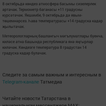
8 октябрьдә көндез атмосфера басымы сизелерлек
артачак. Термометр баганасы +11 градусны
күрсәтәчәк. Якшәмбе, 9 октябрьдә дә явым-
төшемнәрсез. Һава температурасы +14 градуска кадәр
җылытачак.
Метеорологларның башлангыч мәгълүматлары буенча,
киләсе атна башында республикага янә яңгырлар
киләчәк. Көндезге температура 8 градустан 14
градуска кадәр булачак.
Следите за самым важным и интересным в
Telegram-канале
Татмедиа
Читайте новости Татарстана в
национальном мессенджере MАХ: