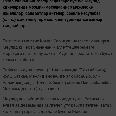
Татар халкының гореф-гадәтләре буенча Мәүлид
кичәләрендә мөэмин-мөселманнар мәҗлескә
җыелалар, салаватлар әйтәләр, сөекле Рәсүлебез
(с.г.в.) һәм аның тормыш юлы турында вәгазьләр
тыңлыйлар.
Татарстан мөфтие Камил Сәмигуллин мөселманнарга
Мәүлид кичәсе уңаеннан милләттәшләребезгә
мөрәҗәгать итте. Бу хакта ТР Диния нәзарәте матбугат
хезмәте хәбәр итә.
Рабигыль-әүвәл аеның 11нче көнендә (7 октябрьдә),
кояш баткач, Мәүлид ән-Нәбигә аяк басабыз. Ул -
Аллаһның соңгы Илчесе, безнең сөекле Пәйгамбәребез
Мөхәммәд (с.г.в.) туган кичә.
Мәүлид ән-Нәбине бер генә кичәдә түгел, Рабигыль-
әүвәл ае дәвамында билгеләп үтү кабул ителгән. Татар
халкының гореф-гадәтләре буенча Мәүлид